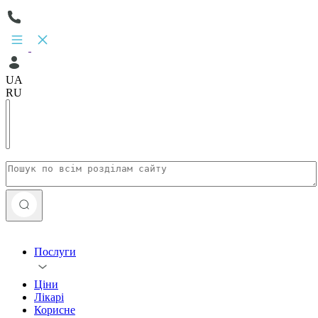
UA
RU
Послуги
Ціни
Лікарі
Корисне