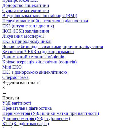
Кріопротокол ЕКЗ
Донорство яйцеклітини
Сурогатне материнство
Внутрішньоматкова інсемінація (ВМІ)
Передімплантаційна генетична діагностика
ЕКЗ (штучне запліднення)
ІКСІ (ICSI) запліднення
Лікування азоспермії
ЕКЗ в природному циклі
Чоловіче безпліддя: симптоми, причини, лікування
Безоплатне* ЕКЗ за держпрограмою
Допоміжний хетчинг ембріонів
Кріоконсервація яйцеклітин (ооцитів)
Міні ЕКО
ЕКЗ з донорською яйцеклітиною
Спермограма
Ведення вагітності
×
←
Послуги
УЗД вагітності
Пренатальна діагностика
Цервікометрія (УЗД шийки матки при вагітності)
Допплерометрія (УЗД з Доплером)
КТГ (Кардіотокографія)