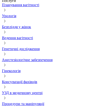
Послуги
Планування вагітності
Урологія
Безпліддя у жінок
Ведення вагітності
Генетичні дослідження
Анестезіологічне забезпечення
Гінекологія
Консультації фахівців
УЗД в медичному центрі
Процедури та маніпуляції