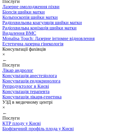
Послуги
Лазерне омолодження піхви
Біопсія шийки матки
Кольпоскопія шийки матки
Радіохвильова коагуляція шийки матки
Радіохвильва конізація шийки матки
Видалення ВМС
Monalisa Touch: Лазерне інтимне відновлення
Естетична лазерна гінекологія
Консультації фахівців
×
←
Послуги
Лікар андролог
Консультація анестезіолога
Консультація ендокринолога
Репродуктолог в Києві
Консультація терапевта
Консультація лікаря-генетика
УЗД в медичному центрі
×
←
Послуги
КТР плоду у Києві
Біофізичний профіль плода у Києві