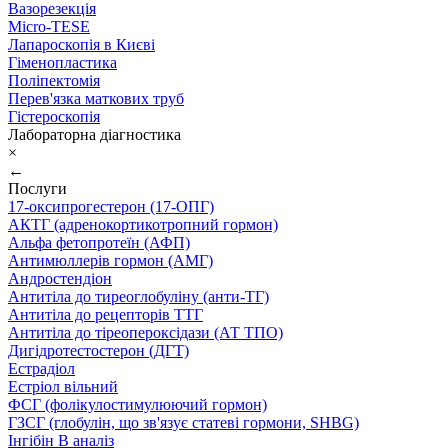
Вазорезекція
Micro-TESE
Лапароскопія в Києві
Гіменопластика
Поліпектомія
Перев'язка маткових труб
Гістероскопія
Лабораторна діагностика
×
←
Послуги
17-оксипрогестерон (17-ОПГ)
АКТГ (адренокортикотропний гормон)
Альфа фетопротеїн (АФП)
Антимюллерів гормон (АМГ)
Андростендіон
Антитіла до тиреоглобуліну (анти-ТГ)
Антитіла до рецепторів ТТГ
Антитіла до тіреопероксідази (АТ ТПО)
Дигідротестостерон (ДГТ)
Естрадіол
Естріол вільний
ФСГ (фолікулостимулюючий гормон)
ГЗСГ (глобулін, що зв'язує статеві гормони, SHBG)
Інгібін B аналіз