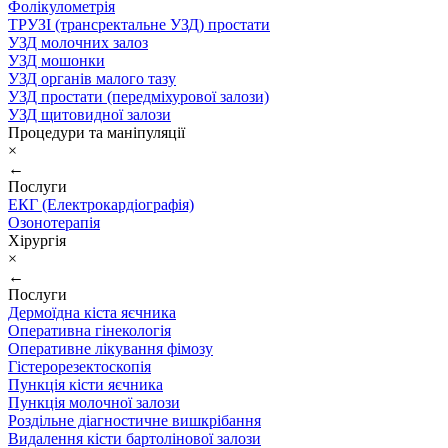
Фолікулометрія
ТРУЗІ (трансректальне УЗД) простати
УЗД молочних залоз
УЗД мошонки
УЗД органів малого тазу
УЗД простати (передміхурової залози)
УЗД щитовидної залози
Процедури та маніпуляції
×
←
Послуги
ЕКГ (Електрокардіографія)
Озонотерапія
Хірургія
×
←
Послуги
Дермоїдна кіста яєчника
Оперативна гінекологія
Оперативне лікування фімозу
Гістерорезектоскопія
Пункція кісти яєчника
Пункція молочної залози
Роздільне діагностичне вишкрібання
Видалення кісти бартолінової залози