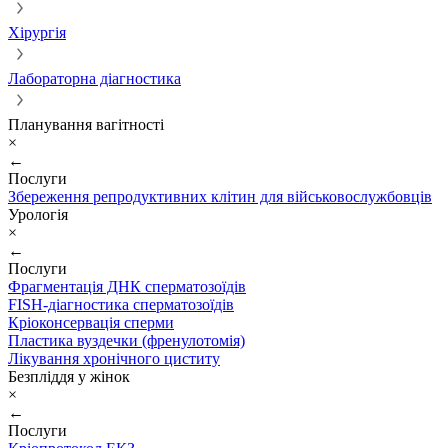
Хірургія
Лабораторна діагностика
Планування вагітності
×
←
Послуги
Збереження репродуктивних клітин для військовослужбовців
Урологія
×
←
Послуги
Фрагментація ДНК сперматозоїдів
FISH-діагностика сперматозоїдів
Кріоконсервація сперми
Пластика вуздечки (френулотомія)
Лікування хронічного циститу
Безпліддя у жінок
×
←
Послуги