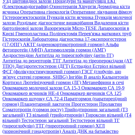
УЗД щитовидної залози
Процедури та маніпуляції
ЕКГ
(Електрокардіографія)
Озонотерапія
Хірургія
Дермоїдна кіста
яєчника
Оперативна гінекологія
Оперативне лікування фімозу
Гістерорезектоскопія
Пункція кісти яєчника
Пункція молочної
залози
Роздільне діагностичне вишкрібання
Видалення кісти
бартолінової залози
Вазорезекція
Micro-TESE
Лапароскопія в
Києві
Гіменопластика
Поліпектомія
Перев'язка маткових труб
Гістероскопія
Лабораторна діагностика
17-оксипрогестерон
(17-ОПГ)
АКТГ (адренокортикотропний гормон)
Альфа
фетопротеїн (АФП)
Антимюллерів гормон (АМГ)
Андростендіон
Антитіла до тиреоглобуліну (анти-ТГ)
Антитіла до рецепторів ТТГ
Антитіла до тіреопероксідази (АТ
ТПО)
Дигідротестостерон (ДГТ)
Естрадіол
Естріол вільний
ФСГ (фолікулостимулюючий гормон)
ГЗСГ (глобулін, що
зв'язує статеві гормони, SHBG)
Інгібін B аналіз
Кальцитонін
Кортизол
Лютеїнізуючий гормон (ЛГ)
Метанефрини в сечі
Онкомаркер молочної залози СА 15-3
Онкомаркер СА 19-9
Онкомаркер яєчників НЕ-4
Онкомаркер яичників СА 125
Онкомаркер шлунку СА 72-4
Паратгормон (паратиреоїдний
гормон)
Плацентарний лактоген
Прогестерон
Пролактин
Соматотропін (гормон росту)
Трийодтиронин загальний (Т3
загальний)
Т3 вільний (трийодтиронін)
Тироксин вільний (Т4
вільний)
Тестостерон загальний
Тестостерон вільний
ТГ
(тиреоглобулін)
ТТГ (тиреотропний гормон)
ХГЛ
(хорионічний гонадотропін)
Аналіз ДНК на батьківство