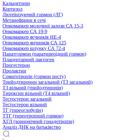
Кальцитонін
Кортизол
Лютеїнізуючий гормон (ЛГ)
Метанефрини в сечі
Онкомаркер молочної залози СА 15-3
Онкомаркер СА 19-9
Онкомаркер яєчників НЕ-4
Онкомаркер яичників СА 125
Онкомаркер шлунку СА 72-4
Паратгормон (паратиреоїдний гормон)
Плацентарний лактоген
Прогестерон
Пролактин
Соматотропін (гормон росту)
Трийодтиронин загальний (Т3 загальний)
Т3 вільний (трийодтиронін)
Тироксин вільний (Т4 вільний)
Тестостерон загальний
Тестостерон вільний
ТГ (тиреоглобулін)
ТТГ (тиреотропний гормон)
ХГЛ (хорионічний гонадотропін)
Аналіз ДНК на батьківство