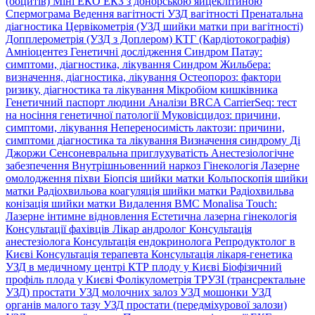
(ооцитів)
Міні ЕКО
ЕКЗ з донорською яйцеклітиною
Спермограма
Ведення вагітності
УЗД вагітності
Пренатальна
діагностика
Цервікометрія (УЗД шийки матки при вагітності)
Допплерометрія (УЗД з Доплером)
КТГ (Кардіотокографія)
Амніоцентез
Генетичні дослідження
Синдром Патау:
симптоми, дiагностика, лiкування
Синдром Жильбера:
визначення, діагностика, лікування
Остеопороз: фактори
ризику, діагностика та лікування
Мікробіом кишківника
Генетичний паспорт людини
Аналізи BRCA
CarrierSeq: тест
на носіння генетичної патології
Муковісцидоз: причини,
симптоми, лікування
Непереносимість лактози: причини,
симптоми діагностика та лікування
Визначення синдрому Ді
Джоржи
Сенсоневральна приглухуватість
Анестезіологічне
забезпечення
Внутрішньовенний наркоз
Гінекологія
Лазерне
омолодження піхви
Біопсія шийки матки
Кольпоскопія шийки
матки
Радіохвильова коагуляція шийки матки
Радіохвильва
конізація шийки матки
Видалення ВМС
Monalisa Touch:
Лазерне інтимне відновлення
Естетична лазерна гінекологія
Консультації фахівців
Лікар андролог
Консультація
анестезіолога
Консультація ендокринолога
Репродуктолог в
Києві
Консультація терапевта
Консультація лікаря-генетика
УЗД в медичному центрі
КТР плоду у Києві
Біофізичний
профіль плода у Києві
Фолікулометрія
ТРУЗІ (трансректальне
УЗД) простати
УЗД молочних залоз
УЗД мошонки
УЗД
органів малого тазу
УЗД простати (передміхурової залози)