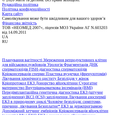
Редакційна політика
Політика конфіденційності
Карта сайту
Самолікування може бути шкідливим для вашого здоров’я
Фінансова звітність
ТОВ «НЕОМЕД 2007», ліцензія МОЗ України АГ N.603203
від 14.09.2011
UA
RU
Планування вагітності
Збереження репродуктивних клітин
для військовослужбовців
Урологія
Фрагментація ДНК
сперматозоїдів
FISH-діагностика сперматозоїдів
Кріоконсервація сперми
Пластика вуздечки (френулотомія)
Лікування хронічного циститу
Безпліддя у жінок
Кріопротокол ЕКЗ
Донорство яйцеклітини
Сурогатне
материнство
Внутрішньоматкова інсемінація (ВМІ)
Передімплантаційна генетична діагностика
ЕКЗ (штучне
запліднення)
ІКСІ (ICSI) запліднення
Лікування азоспермії
ЕКЗ в природному циклі
Чоловіче безпліддя: симптоми,
причини, лікування
Безоплатне* ЕКЗ за держпрограмою
Допоміжний хетчинг ембріонів
Кріоконсервація яйцеклітин