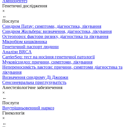
Амніоцентез
Генетичні дослідження
×
←
Послуги
Синдром Патау: симптоми, дiагностика, лiкування
Синдром Жильбера: визначення, діагностика, лікування
Остеопороз: фактори ризику, діагностика та лікування
Мікробіом кишківника
Генетичний паспорт людини
Аналізи BRCA
CarrierSeq: тест на носіння генетичної патології
Муковісцидоз: причини, симптоми, лікування
Непереносимість лактози: причини, симптоми діагностика та
лікування
Визначення синдрому Ді Джоржи
Сенсоневральна приглухуватість
Анестезіологічне забезпечення
×
←
Послуги
Внутрішньовенний наркоз
Гінекологія
×
←