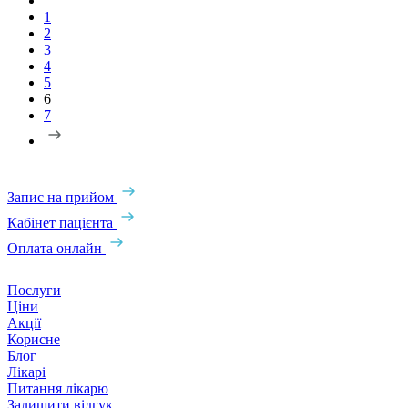
1
2
3
4
5
6
7
Запис на прийом
Кабінет пацієнта
Оплата онлайн
Послуги
Ціни
Акції
Корисне
Блог
Лікарі
Питання лікарю
Залишити відгук