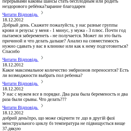
перерывами каковы шансы стать бесплодным или родить
нездорового ребёнка?зарание благодарен
Читати Відповідь
18.12.2012
Добрый день. Скажите пожалуйста, у нас разные группы
крови и резусы: у меня - 1 минус, у мужа - 3 плюс. Почти год
пытаемся забеременеть - не получается. Может ли это быть
причиной и что делать дальше? Анализ на совместимость
нужно сдавать у вас в клинике или как к нему подготовиться?
Спасибо
Читати Відповідь
18.12.2012
Какое максимальное количество эмбрионов переносится? Есть
ли возмоджности выбрать пол ребенка?
Читати Відповідь
18.12.2012
У нас с мужем все в порядке. Два раза была беременость и два
раза были срывы. Что делать???
Читати Відповідь
18.12.2012
добрий день!про, що може свідчити те ,що в другій фазі
менструального циклу бз температура не підвищується вище
37.дякую