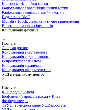
Кольпоскопія шийки матки
Радіохвильова коагуляція шийки матки
Радіохвильва конізація шийки матки
Видалення ВМС
Monalisa Touch: Лазерне інтимне відновлення
Естетична лазерна гінекологія
Консультації фахівців
×
←
Послуги
Лікар андролог
Консультація анестезіолога
Консультація ендокринолога
Репродуктолог в Києві
Консультація терапевта
Консультація лікаря-генетика
УЗД в медичному центрі
×
←
Послуги
КТР плоду у Києві
Біофізичний профіль плода у Києві
Фолікулометрія
ТРУЗІ (трансректальне УЗД) простати
УЗД молочних залоз