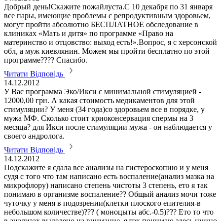
Добрый день!Скажите пожайлуста.С 10 декабря по 31 января
все пары, имеющие проблемы с репродуктивным здоровьем,
могут пройти абсолютно БЕСПЛАТНОЕ обследование в
клиниках «Мать и дитя» по программе «Право на
материнство и отцовство: выход есть!».Вопрос, я с херсонской
обл, а муж киевлянин. Можем мы пройти бесплатно по этой
программе???? Спасибо.
Читати Відповідь
14.12.2012
У Вас программа Эко/Икси с минимальной стимуляцией -
12000,00 грн. А какая стоимость медикаментов для этой
стимуляции? У меня (34 года)со здоровьем все в порядке, у
мужа МФ. Сколько стоит криоконсервация спермы на 3
месяца? для Икси после стимуляции мужа - он наблюдается у
своего андролога.
Читати Відповідь
14.12.2012
Подскажите я сдала все анализы на гистероскопию и у меня
судя с того что там написано есть воспаление(анализ мазка на
микрофлору) написано степень чистоты 3 степень, ето я так
понимаю в организме воспаление?? Общый анализ мочи тоже
чуточку у меня в подозрении(клетки плоского епителия-в
небольшом количестве)??? ( моноцыты абс.-0.5)??? Ето то что
в анализах выделено на внимание, я так понимаю здесь нужно