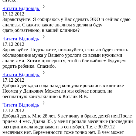
Читати Відповідь
17.12.2012
Здравствуйте! Я собираюсь у Вас сделать ЭКО и сейчас сдаю
анализы. Скажите какие анализы я должна буду
сдать,обязательно, в вашей клинике?
Читати Відповідь
17.12.2012
Здравсвуйте. Подскажите, пожалуйста, сколько будет стоить
обследование мужа у Вашего уролога со всеми нужными
анализами. Хотим проверится, чтоб в ближайшем будущем
родить ребенка. Спасибо.
Читати Відповідь
17.12.2012
Добрый день,два года назад консультировались в клинике
Неомед у Данкович.Можем ли мы сейчас попасть на
бесплатную консультацию к Котлик В.В.
Читати Відповідь
17.12.2012
Добрый день. Мне 28 лет. 5 лет живу в браке, детей нет.После
приема 4 мес. Диана-35, у меня пропали месячные (последний
раз принимала медикамент в сентябре). Т.е. с 30.09.12
месячных нет. Беременности тоже точно нет. В чем может