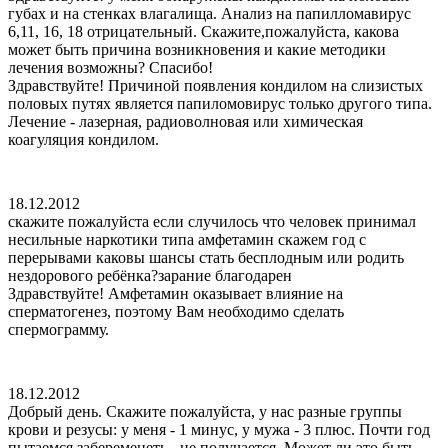
губах и на стенках влагалища. Анализ на папилломавирус
6,11, 16, 18 отрицательный. Скажите,пожалуйста, какова
может быть причина возникновения и какие методики
лечения возможны? Спасибо!
Здравствуйте! Причиной появления кондилом на слизистых
половых путях является папиломовирус только другого типа.
Лечение - лазерная, радиоволновая или химическая
коагуляция кондилом.
18.12.2012
скажите пожалуйста если случилось что человек принимал
несильные наркотики типа амфетамин скажем год с
перерывами каковы шансы стать бесплодным или родить
нездорового ребёнка?зарание благодарен
Здравствуйте! Амфетамин оказывает влияние на
сперматогенез, поэтому Вам необходимо сделать
спермограмму.
18.12.2012
Добрый день. Скажите пожалуйста, у нас разные группы
крови и резусы: у меня - 1 минус, у мужа - 3 плюс. Почти год
пытаемся забеременеть - не получается. Может ли это быть