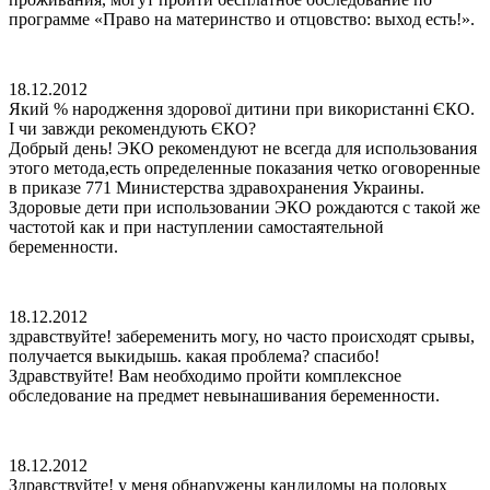
программе «Право на материнство и отцовство: выход есть!».
18.12.2012
Який % народження здорової дитини при використанні ЄКО.
І чи завжди рекомендують ЄКО?
Добрый день! ЭКО рекомендуют не всегда для использования
этого метода,есть определенные показания четко оговоренные
в приказе 771 Министерства здравохранения Украины.
Здоровые дети при использовании ЭКО рождаются с такой же
частотой как и при наступлении самостаятельной
беременности.
18.12.2012
здравствуйте! забеременить могу, но часто происходят срывы,
получается выкидышь. какая проблема? спасибо!
Здравствуйте! Вам необходимо пройти комплексное
обследование на предмет невынашивания беременности.
18.12.2012
Здравствуйте! у меня обнаружены кандиломы на половых