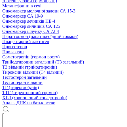
Лютеїнізуючий гормон (ЛГ)
Метанефрини в сечі
Онкомаркер молочної залози СА 15-3
Онкомаркер СА 19-9
Онкомаркер яєчників НЕ-4
Онкомаркер яичників СА 125
Онкомаркер шлунку СА 72-4
Паратгормон (паратиреоїдний гормон)
Плацентарний лактоген
Прогестерон
Пролактин
Соматотропін (гормон росту)
Трийодтиронин загальний (Т3 загальний)
Т3 вільний (трийодтиронін)
Тироксин вільний (Т4 вільний)
Тестостерон загальний
Тестостерон вільний
ТГ (тиреоглобулін)
ТТГ (тиреотропний гормон)
ХГЛ (хорионічний гонадотропін)
Аналіз ДНК на батьківство