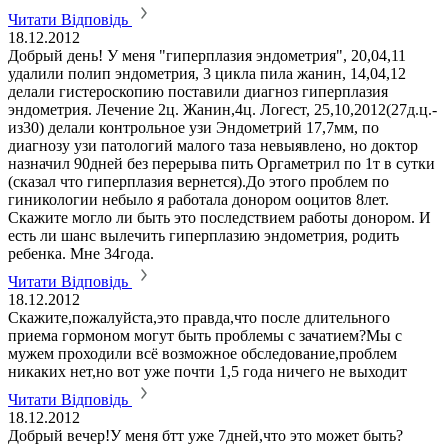
Читати Відповідь
18.12.2012
Добрый день! У меня "гиперплазия эндометрия", 20,04,11
удалили полип эндометрия, 3 цикла пила жанин, 14,04,12
делали гистероскопию поставили диагноз гиперплазия
эндометрия. Лечение 2ц. Жанин,4ц. Логест, 25,10,2012(27д.ц.-
из30) делали контрольное узи Эндометрий 17,7мм, по
диагнозу узи патологий малого таза невыявлено, но доктор
назначил 90дней без перерыва пить Оргаметрил по 1т в сутки
(сказал что гиперплазия вернется).До этого проблем по
гиникологии небыло я работала донором ооцитов 8лет.
Скажите могло ли быть это последствием работы донором. И
есть ли шанс вылечить гиперплазию эндометрия, родить
ребенка. Мне 34года.
Читати Відповідь
18.12.2012
Скажите,пожалуйста,это правда,что после длительного
приема гормоном могут быть проблемы с зачатием?Мы с
мужем проходили всё возможное обследование,проблем
никаких нет,но вот уже почти 1,5 года ничего не выходит
Читати Відповідь
18.12.2012
Добрый вечер!У меня бтт уже 7дней,что это может быть?