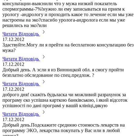
консультации-выяснили что у мужа низкий показатель
спермограммы-7%!нужно ли ему записываться на прием к
урологу -андрологу и проходить какое то лечение если мы уже
настроены на эко?спасибо уролога-андролога если мы уже
решились на эко?или
Читати Відповідь
17.12.2012
Здаствуйте.Могу ли я прейти на бесплатною консультацию без
мужа?
Читати Відповідь
17.12.2012
Добрый день. А эсли я из Винницкой обл. я смогу пройти
безплатно обследование по спец.предлож. ?
Читати Відповідь
17.12.2012
доброго дня! скажіть будьласка чи можливий разрахунок за
програму єко успішна карткою банківською, і який відсоток
успішності по дані програмі у вашій клініці,дякую
Читати Відповідь
17.12.2012
Добрый день.Подскажите среднюю стоимость лекарств на
программу ЭКО, лекарства покупать у Вас или в любой
аптеке?