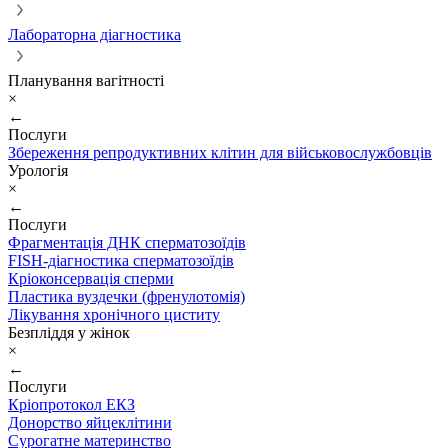
Лабораторна діагностика
Планування вагітності
×
←
Послуги
Збереження репродуктивних клітин для військовослужбовців
Урологія
×
←
Послуги
Фрагментація ДНК сперматозоїдів
FISH-діагностика сперматозоїдів
Кріоконсервація сперми
Пластика вуздечки (френулотомія)
Лікування хронічного циститу
Безпліддя у жінок
×
←
Послуги
Кріопротокол ЕКЗ
Донорство яйцеклітини
Сурогатне материнство