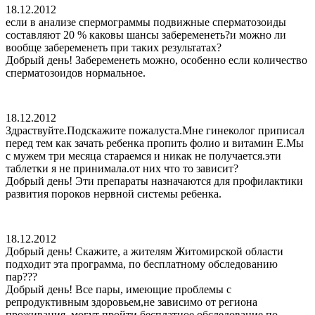
18.12.2012
если в анализе спермограммы подвижные сперматозоиды
составляют 20 % каковы шансы забеременеть?и можно ли
вообще забеременеть при таких результатах?
Добрый день! Забеременеть можно, особенно если количество
сперматозоидов нормальное.
18.12.2012
Здраствуйте.Подскажите пожалуста.Мне гинеколог приписал
перед тем как зачать ребенка пропить фолио и витамин Е.Мы
с мужем три месяца стараемся и никак не получается.эти
таблетки я не принимала.от них что то зависит?
Добрый день! Эти препараты назначаются для профилактики
развития пороков нервной системы ребенка.
18.12.2012
Добрый день! Скажите, а жителям Житомирской области
подходит эта программа, по бесплатному обследованию
пар???
Добрый день! Все пары, имеющие проблемы с
репродуктивным здоровьем,не зависимо от региона
проживания, могут пройти бесплатное обследование по