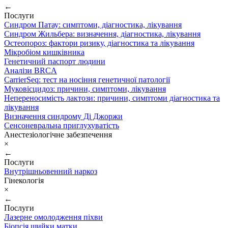
←
Послуги
Синдром Патау: симптоми, дiагностика, лiкування
Синдром Жильбера: визначення, діагностика, лікування
Остеопороз: фактори ризику, діагностика та лікування
Мікробіом кишківника
Генетичний паспорт людини
Аналізи BRCA
CarrierSeq: тест на носіння генетичної патології
Муковісцидоз: причини, симптоми, лікування
Непереносимість лактози: причини, симптоми діагностика та
лікування
Визначення синдрому Ді Джоржи
Сенсоневральна приглухуватість
Анестезіологічне забезпечення
×
←
Послуги
Внутрішньовенний наркоз
Гінекологія
×
←
Послуги
Лазерне омолодження піхви
Біопсія шийки матки