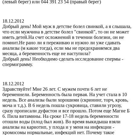
(левый берег) или 044 391 23 54 (правый берег)
18.12.2012
Добрый день! Мой муж в детстве болел свинкой, а я слышала,
что если мужчина в детстве болел "свинкой", то он не может
иметь детей.На счет осложнений в течении болезни, он не
помнит.Не рано ли я переживаю и нужно ли уже сдавать
анализы (м какие тогда), если мы не предохраняемся два
месяца, а беременность еще не наступила?
Добрый день! Необходимо сделать исследование спермы -
спермограмму.
18.12.2012
Здравствуйте! Мне 26 лет. С мужем почти 6 лет не
беременнели. Беременность была первая. На учет стала в 10
недель. Все анализы были хорошими (скрининг, торч, кровь,
моча и т.д.). В 6 недель пошла сукровица, ставили угрозу,
сразу прописали дуфастон и все прошло. Потом еще Магне Б
6. Пила витамины. На сроке 17-18 недель беременности
отошли воды (плод был жив). Во время выкидыша взяли
анализы на кариотип, у плода и у меня на инфекции -
хромосомы нормальные, инфекций нет. Почему такое