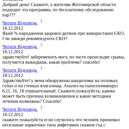
Добрый день! Скажите, а жителям Житомирской области
подходит эта программа, по бесплатному обследованию
пар???
Читати Відповідь
18.12.2012
Який % народження здорової дитини при використанні ЄКО.
І чи завжди рекомендують ЄКО?
Читати Відповідь
18.12.2012
здравствуйте! забеременить могу, но часто происходят срывы,
получается выкидышь. какая проблема? спасибо!
Читати Відповідь
18.12.2012
Здравствуйте! у меня обнаружены кандиломы на половых
губах и на стенках влагалища. Анализ на папилломавирус
6,11, 16, 18 отрицательный. Скажите,пожалуйста, какова
может быть причина возникновения и какие методики
лечения возможны? Спасибо!
Читати Відповідь
18.12.2012
скажите пожалуйста если случилось что человек принимал
несильные наркотики типа амфетамин скажем год с