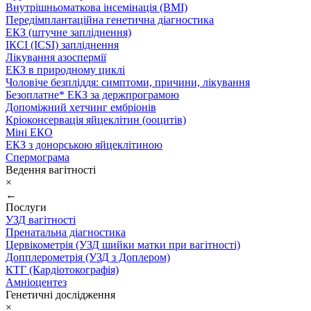
Внутрішньоматкова інсемінація (ВМІ)
Передімплантаційна генетична діагностика
ЕКЗ (штучне запліднення)
ІКСІ (ICSI) запліднення
Лікування азоспермії
ЕКЗ в природному циклі
Чоловіче безпліддя: симптоми, причини, лікування
Безоплатне* ЕКЗ за держпрограмою
Допоміжний хетчинг ембріонів
Кріоконсервація яйцеклітин (ооцитів)
Міні ЕКО
ЕКЗ з донорською яйцеклітиною
Спермограма
Ведення вагітності
×
←
Послуги
УЗД вагітності
Пренатальна діагностика
Цервікометрія (УЗД шийки матки при вагітності)
Допплерометрія (УЗД з Доплером)
КТГ (Кардіотокографія)
Амніоцентез
Генетичні дослідження
×