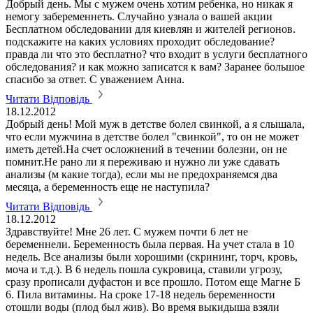
Добрый день. Мы с мужем очень хотим ребенка, но никак я
немогу забеременнеть. Случайно узнала о вашей акции
Бесплатном обследовании для киевлян и жителей регионов.
подскажите на каких условиях проходит обследование?
правда ли что это бесплатно? что входит в услуги бесплатного
обследования? и как можно записатся к вам? Заранее большое
спасибо за ответ. С уважением Анна.
Читати Відповідь
18.12.2012
Добрый день! Мой муж в детстве болел свинкой, а я слышала,
что если мужчина в детстве болел "свинкой", то он не может
иметь детей.На счет осложнений в течении болезни, он не
помнит.Не рано ли я переживаю и нужно ли уже сдавать
анализы (м какие тогда), если мы не предохраняемся два
месяца, а беременность еще не наступила?
Читати Відповідь
18.12.2012
Здравствуйте! Мне 26 лет. С мужем почти 6 лет не
беременнели. Беременность была первая. На учет стала в 10
недель. Все анализы были хорошими (скрининг, торч, кровь,
моча и т.д.). В 6 недель пошла сукровица, ставили угрозу,
сразу прописали дуфастон и все прошло. Потом еще Магне Б
6. Пила витамины. На сроке 17-18 недель беременности
отошли воды (плод был жив). Во время выкидыша взяли