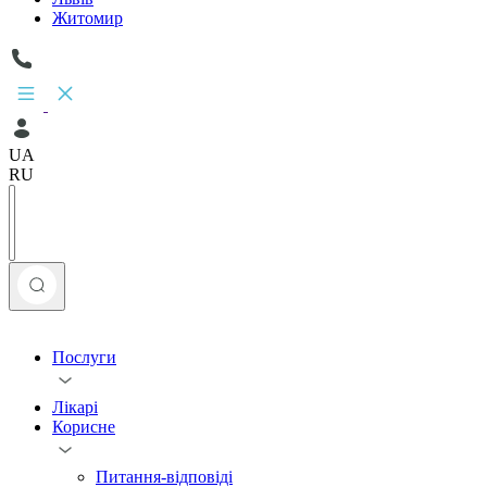
Житомир
UA
RU
Послуги
Лікарі
Корисне
Питання-відповіді