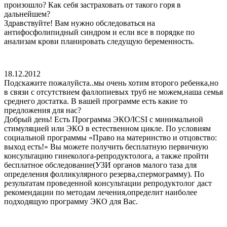
произошло? Как себя застраховать от такого горя в
дальнейшем?
Здравствуйте! Вам нужно обследоваться на
антифосфолипидный синдром и если все в порядке по
анализам крови планировать следущую беременность.
18.12.2012
Подскажите пожалуйста..мы очень хотим второго ребенка,но
в связи с отсутствием фаллопиевых труб не можем,наша семья
среднего достатка. В вашей программе есть какие то
предложения для нас?
Добрый день! Есть Программа ЭКО/ICSI с минимальной
стимуляцией или ЭКО в естественном цикле. По условиям
социальной программы «Право на материнство и отцовство:
выход есть!» Вы можете получить бесплатную первичную
консультацию гинеколога-репродуктолога, а также пройти
бесплатное обследование(УЗИ органов малого таза для
определения фолликулярного резерва,спермограмму). По
результатам проведенной консультации репродуктолог даст
рекомендации по методам лечения,определит наиболее
подходящую программу ЭКО для Вас.