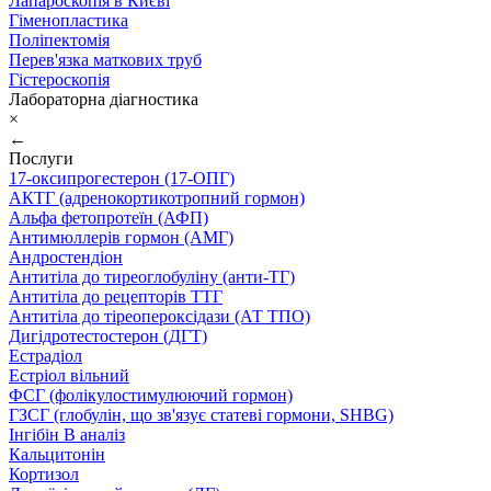
Лапароскопія в Києві
Гіменопластика
Поліпектомія
Перев'язка маткових труб
Гістероскопія
Лабораторна діагностика
×
←
Послуги
17-оксипрогестерон (17-ОПГ)
АКТГ (адренокортикотропний гормон)
Альфа фетопротеїн (АФП)
Антимюллерів гормон (АМГ)
Андростендіон
Антитіла до тиреоглобуліну (анти-ТГ)
Антитіла до рецепторів ТТГ
Антитіла до тіреопероксідази (АТ ТПО)
Дигідротестостерон (ДГТ)
Естрадіол
Естріол вільний
ФСГ (фолікулостимулюючий гормон)
ГЗСГ (глобулін, що зв'язує статеві гормони, SHBG)
Інгібін B аналіз
Кальцитонін
Кортизол