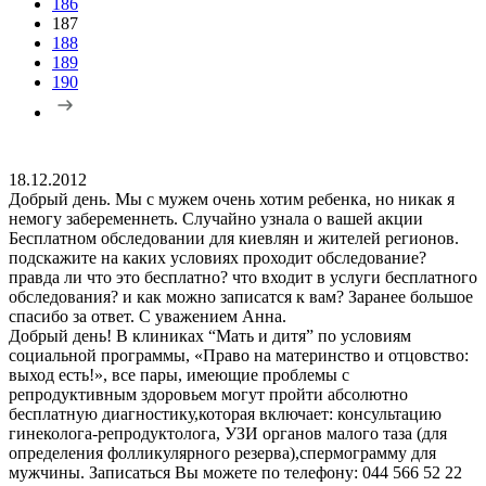
186
187
188
189
190
18.12.2012
Добрый день. Мы с мужем очень хотим ребенка, но никак я
немогу забеременнеть. Случайно узнала о вашей акции
Бесплатном обследовании для киевлян и жителей регионов.
подскажите на каких условиях проходит обследование?
правда ли что это бесплатно? что входит в услуги бесплатного
обследования? и как можно записатся к вам? Заранее большое
спасибо за ответ. С уважением Анна.
Добрый день! В клиниках “Мать и дитя” по условиям
социальной программы, «Право на материнство и отцовство:
выход есть!», все пары, имеющие проблемы с
репродуктивным здоровьем могут пройти абсолютно
бесплатную диагностику,которая включает: консультацию
гинеколога-репродуктолога, УЗИ органов малого таза (для
определения фолликулярного резерва),спермограмму для
мужчины. Записаться Вы можете по телефону: 044 566 52 22