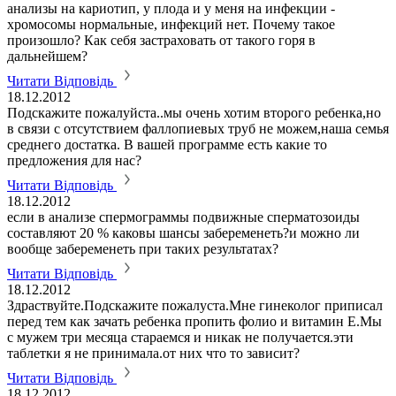
анализы на кариотип, у плода и у меня на инфекции -
хромосомы нормальные, инфекций нет. Почему такое
произошло? Как себя застраховать от такого горя в
дальнейшем?
Читати Відповідь
18.12.2012
Подскажите пожалуйста..мы очень хотим второго ребенка,но
в связи с отсутствием фаллопиевых труб не можем,наша семья
среднего достатка. В вашей программе есть какие то
предложения для нас?
Читати Відповідь
18.12.2012
если в анализе спермограммы подвижные сперматозоиды
составляют 20 % каковы шансы забеременеть?и можно ли
вообще забеременеть при таких результатах?
Читати Відповідь
18.12.2012
Здраствуйте.Подскажите пожалуста.Мне гинеколог приписал
перед тем как зачать ребенка пропить фолио и витамин Е.Мы
с мужем три месяца стараемся и никак не получается.эти
таблетки я не принимала.от них что то зависит?
Читати Відповідь
18.12.2012