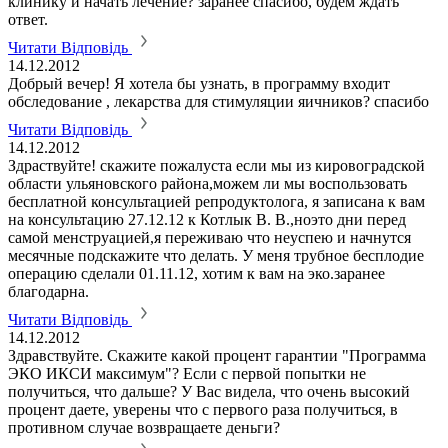
клинику и начать лечение? заранее спасибо, будем ждать
ответ.
Читати Відповідь
14.12.2012
Добрый вечер! Я хотела бы узнать, в программу входит
обследование , лекарства для стимуляции яичников? спасибо
Читати Відповідь
14.12.2012
Здраствуйте! скажите пожалуста если мы из кировоградской
области ульяновского района,можем ли мы воспользовать
бесплатной консультацией репродуктолога, я записана к вам
на консультацию 27.12.12 к Котлык В. В.,ноэто дни перед
самой менструацией,я переживаю что неуспею и начнутся
месячные подскажите что делать. У меня трубное бесплодие
операцию сделали 01.11.12, хотим к вам на эко.заранее
благодарна.
Читати Відповідь
14.12.2012
Здравствуйте. Скажите какой процент гарантии "Программа
ЭКО ИКСИ максимум"? Если с первой попытки не
получиться, что дальше? У Вас видела, что очень высокий
процент даете, уверены что с первого раза получиться, в
противном случае возвращаете деньги?