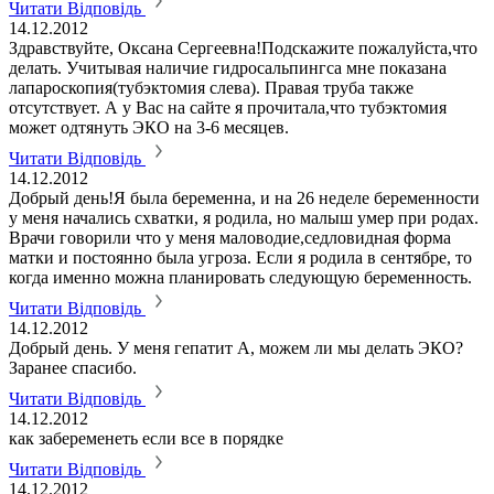
Читати Відповідь
14.12.2012
Здравствуйте, Оксана Сергеевна!Подскажите пожалуйста,что
делать. Учитывая наличие гидросальпингса мне показана
лапароскопия(тубэктомия слева). Правая труба также
отсутствует. А у Вас на сайте я прочитала,что тубэктомия
может одтянуть ЭКО на 3-6 месяцев.
Читати Відповідь
14.12.2012
Добрый день!Я была беременна, и на 26 неделе беременности
у меня начались схватки, я родила, но малыш умер при родах.
Врачи говорили что у меня маловодие,седловидная форма
матки и постоянно была угроза. Если я родила в сентябре, то
когда именно можна планировать следующую беременность.
Читати Відповідь
14.12.2012
Добрый день. У меня гепатит А, можем ли мы делать ЭКО?
Заранее спасибо.
Читати Відповідь
14.12.2012
как забеременеть если все в порядке
Читати Відповідь
14.12.2012