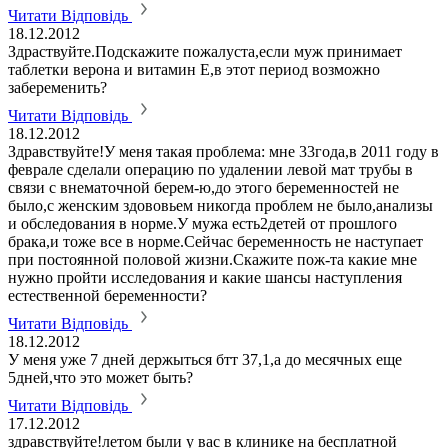
Читати Відповідь
18.12.2012
Здраствуйте.Подскажите пожалуста,если муж принимает
таблетки верона и витамин Е,в этот период возможно
забеременить?
Читати Відповідь
18.12.2012
Здравствуйте!У меня такая проблема: мне 33года,в 2011 году в
феврале сделали операцию по удалении левой мат трубы в
связи с внематочной берем-ю,до этого беременностей не
было,с женским здововьем никогда проблем не было,анализы
и обследования в норме.У мужа есть2детей от прошлого
брака,и тоже все в норме.Сейчас беременность не наступает
при постоянной половой жизни.Скажите пож-та какие мне
нужно пройти исследования и какие шансы наступления
естественной беременности?
Читати Відповідь
18.12.2012
У меня уже 7 дней держыться бтт 37,1,а до месячных еще
5дней,что это может быть?
Читати Відповідь
17.12.2012
здравствуйте!летом были у вас в клинике на бесплатной