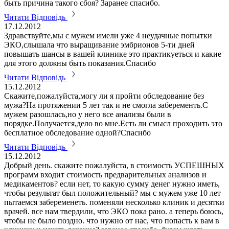
быть причина такого сбоя? Заранее спасибо.
Читати Відповідь
17.12.2012
Здравствуйте,мы с мужем имели уже 4 неудачные попытки
ЭКО,слышала что выращивание эмбрионов 5-ти дней
повышать шансы в вашей клинике это практикуеться и какие
для этого должны быть показания.Спасибо
Читати Відповідь
15.12.2012
Скажите,пожалуйста,могу ли я пройти обследование без
мужа?На протяжении 5 лет так и не смогла заберементь.С
мужем разошлась,но у него все анализы были в
порядке.Получается,дело во мне.Есть ли смысл проходить это
бесплатное обследование одной?Спасибо
Читати Відповідь
15.12.2012
Добрый день. скажите пожалуйста, в стоимость УСПЕШНЫХ
программ входит стоимость предварительных анализов и
медикаментов? если нет, то какую сумму денег нужно иметь,
чтобы результат был положительный? мы с мужем уже 10 лет
пытаемся забеременеть. поменяли несколько клиник и десятки
врачей. все нам твердили, что ЭКО пока рано. а теперь боюсь,
чтобы не было поздно. что нужно от нас, что попасть к вам в