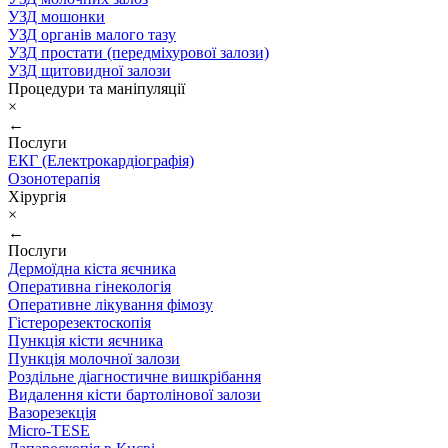
УЗД мошонки
УЗД органів малого тазу
УЗД простати (передміхурової залози)
УЗД щитовидної залози
Процедури та маніпуляції
×
←
Послуги
ЕКГ (Електрокардіографія)
Озонотерапія
Хірургія
×
←
Послуги
Дермоїдна кіста яєчника
Оперативна гінекологія
Оперативне лікування фімозу
Гістерорезектоскопія
Пункція кісти яєчника
Пункція молочної залози
Роздільне діагностичне вишкрібання
Видалення кісти бартолінової залози
Вазорезекція
Micro-TESE