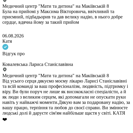
Медичний центр "Мати та дитина" на Макіївській 8
Була на прийомі у Максима Вікторовича, ввічливий та
приємний, підбадьорив та дав велику надію, в нього добре
сердце, вдячна йому за такий прийом
06.08.2026
Катя
Відгук про
Ковалевська Лариса Станіславівна
Медичний центр "Мати та дитина" на Макіївській 8
Від усього серця дякуємо моєму лікарю Ларисі Станіславівні
та всій команді за ваш професіоналізм, людяність, підтримку і
віру. Ви були поруч не лише як висококласні спеціалісти, а й
як люди з великим серцем, які допомагали не опускати руки
навіть у найважчі моменти.Дякую вам за подаровану надію, за
вашу працю, терпіння та любов до своєї справи. Ви змінюєте
людські долі й даруєте сім'ям найбільше щастя у світі. КАТЯ
❤️