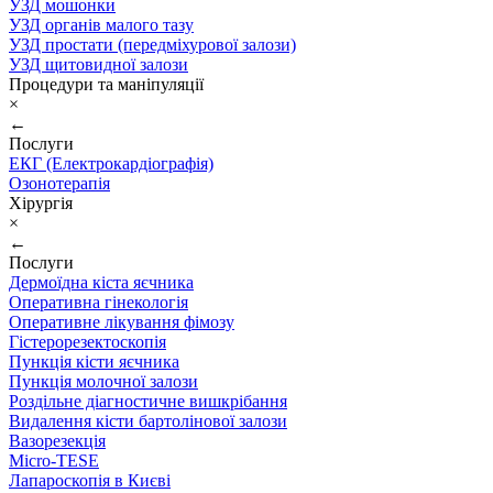
УЗД мошонки
УЗД органів малого тазу
УЗД простати (передміхурової залози)
УЗД щитовидної залози
Процедури та маніпуляції
×
←
Послуги
ЕКГ (Електрокардіографія)
Озонотерапія
Хірургія
×
←
Послуги
Дермоїдна кіста яєчника
Оперативна гінекологія
Оперативне лікування фімозу
Гістерорезектоскопія
Пункція кісти яєчника
Пункція молочної залози
Роздільне діагностичне вишкрібання
Видалення кісти бартолінової залози
Вазорезекція
Micro-TESE
Лапароскопія в Києві