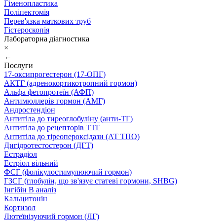
Гіменопластика
Поліпектомія
Перев'язка маткових труб
Гістероскопія
Лабораторна діагностика
×
←
Послуги
17-оксипрогестерон (17-ОПГ)
АКТГ (адренокортикотропний гормон)
Альфа фетопротеїн (АФП)
Антимюллерів гормон (АМГ)
Андростендіон
Антитіла до тиреоглобуліну (анти-ТГ)
Антитіла до рецепторів ТТГ
Антитіла до тіреопероксідази (АТ ТПО)
Дигідротестостерон (ДГТ)
Естрадіол
Естріол вільний
ФСГ (фолікулостимулюючий гормон)
ГЗСГ (глобулін, що зв'язує статеві гормони, SHBG)
Інгібін B аналіз
Кальцитонін
Кортизол
Лютеїнізуючий гормон (ЛГ)