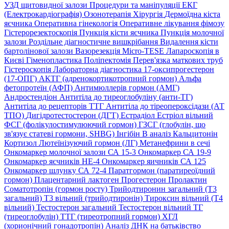
УЗД щитовидної залози
Процедури та маніпуляції
ЕКГ
(Електрокардіографія)
Озонотерапія
Хірургія
Дермоїдна кіста
яєчника
Оперативна гінекологія
Оперативне лікування фімозу
Гістерорезектоскопія
Пункція кісти яєчника
Пункція молочної
залози
Роздільне діагностичне вишкрібання
Видалення кісти
бартолінової залози
Вазорезекція
Micro-TESE
Лапароскопія в
Києві
Гіменопластика
Поліпектомія
Перев'язка маткових труб
Гістероскопія
Лабораторна діагностика
17-оксипрогестерон
(17-ОПГ)
АКТГ (адренокортикотропний гормон)
Альфа
фетопротеїн (АФП)
Антимюллерів гормон (АМГ)
Андростендіон
Антитіла до тиреоглобуліну (анти-ТГ)
Антитіла до рецепторів ТТГ
Антитіла до тіреопероксідази (АТ
ТПО)
Дигідротестостерон (ДГТ)
Естрадіол
Естріол вільний
ФСГ (фолікулостимулюючий гормон)
ГЗСГ (глобулін, що
зв'язує статеві гормони, SHBG)
Інгібін B аналіз
Кальцитонін
Кортизол
Лютеїнізуючий гормон (ЛГ)
Метанефрини в сечі
Онкомаркер молочної залози СА 15-3
Онкомаркер СА 19-9
Онкомаркер яєчників НЕ-4
Онкомаркер яичників СА 125
Онкомаркер шлунку СА 72-4
Паратгормон (паратиреоїдний
гормон)
Плацентарний лактоген
Прогестерон
Пролактин
Соматотропін (гормон росту)
Трийодтиронин загальний (Т3
загальний)
Т3 вільний (трийодтиронін)
Тироксин вільний (Т4
вільний)
Тестостерон загальний
Тестостерон вільний
ТГ
(тиреоглобулін)
ТТГ (тиреотропний гормон)
ХГЛ
(хорионічний гонадотропін)
Аналіз ДНК на батьківство