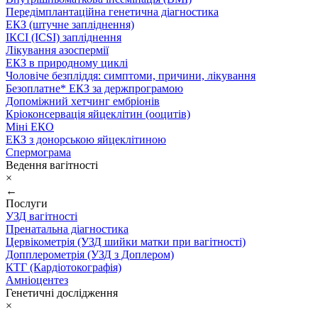
Передімплантаційна генетична діагностика
ЕКЗ (штучне запліднення)
ІКСІ (ICSI) запліднення
Лікування азоспермії
ЕКЗ в природному циклі
Чоловіче безпліддя: симптоми, причини, лікування
Безоплатне* ЕКЗ за держпрограмою
Допоміжний хетчинг ембріонів
Кріоконсервація яйцеклітин (ооцитів)
Міні ЕКО
ЕКЗ з донорською яйцеклітиною
Спермограма
Ведення вагітності
×
←
Послуги
УЗД вагітності
Пренатальна діагностика
Цервікометрія (УЗД шийки матки при вагітності)
Допплерометрія (УЗД з Доплером)
КТГ (Кардіотокографія)
Амніоцентез
Генетичні дослідження
×