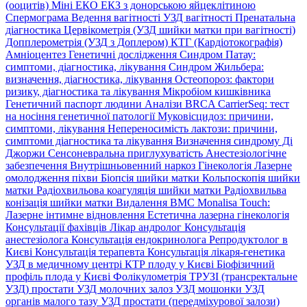
(ооцитів)
Міні ЕКО
ЕКЗ з донорською яйцеклітиною
Спермограма
Ведення вагітності
УЗД вагітності
Пренатальна
діагностика
Цервікометрія (УЗД шийки матки при вагітності)
Допплерометрія (УЗД з Доплером)
КТГ (Кардіотокографія)
Амніоцентез
Генетичні дослідження
Синдром Патау:
симптоми, дiагностика, лiкування
Синдром Жильбера:
визначення, діагностика, лікування
Остеопороз: фактори
ризику, діагностика та лікування
Мікробіом кишківника
Генетичний паспорт людини
Аналізи BRCA
CarrierSeq: тест
на носіння генетичної патології
Муковісцидоз: причини,
симптоми, лікування
Непереносимість лактози: причини,
симптоми діагностика та лікування
Визначення синдрому Ді
Джоржи
Сенсоневральна приглухуватість
Анестезіологічне
забезпечення
Внутрішньовенний наркоз
Гінекологія
Лазерне
омолодження піхви
Біопсія шийки матки
Кольпоскопія шийки
матки
Радіохвильова коагуляція шийки матки
Радіохвильва
конізація шийки матки
Видалення ВМС
Monalisa Touch:
Лазерне інтимне відновлення
Естетична лазерна гінекологія
Консультації фахівців
Лікар андролог
Консультація
анестезіолога
Консультація ендокринолога
Репродуктолог в
Києві
Консультація терапевта
Консультація лікаря-генетика
УЗД в медичному центрі
КТР плоду у Києві
Біофізичний
профіль плода у Києві
Фолікулометрія
ТРУЗІ (трансректальне
УЗД) простати
УЗД молочних залоз
УЗД мошонки
УЗД
органів малого тазу
УЗД простати (передміхурової залози)