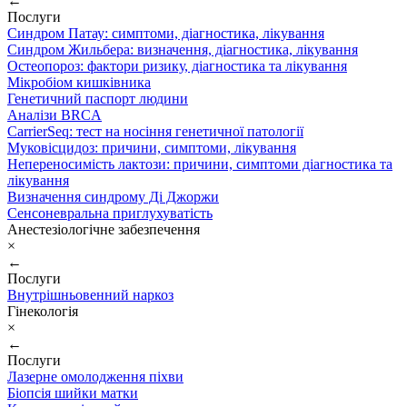
←
Послуги
Синдром Патау: симптоми, дiагностика, лiкування
Синдром Жильбера: визначення, діагностика, лікування
Остеопороз: фактори ризику, діагностика та лікування
Мікробіом кишківника
Генетичний паспорт людини
Аналізи BRCA
CarrierSeq: тест на носіння генетичної патології
Муковісцидоз: причини, симптоми, лікування
Непереносимість лактози: причини, симптоми діагностика та
лікування
Визначення синдрому Ді Джоржи
Сенсоневральна приглухуватість
Анестезіологічне забезпечення
×
←
Послуги
Внутрішньовенний наркоз
Гінекологія
×
←
Послуги
Лазерне омолодження піхви
Біопсія шийки матки