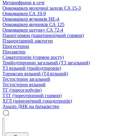
Метанефрини в сечі
Онкомаркер молочної залози СА 15-3
Онкомаркер СА 19-9
Онкомаркер яєчників НЕ-4
Онкомаркер яичників СА 125
Онкомаркер шлунку СА 72-4
Паратгормон (паратиреоїдний гормон)
Плацентарний лактоген
Прогестерон
Пролактин
Соматотропін (гормон росту)
Трийодтиронин загальний (Т3 загальний)
Т3 вільний (трийодтиронін)
Тироксин вільний (Т4 вільний)
Тестостерон загальний
Тестостерон вільний
ТГ (тиреоглобулін)
ТТГ (тиреотропний гормон)
ХГЛ (хорионічний гонадотропін)
Аналіз ДНК на батьківство