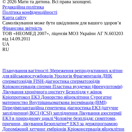
© 2026 Мати та дитина. Всі права захищені.
Редакційна політика
Політика конфіденційності
Карта сайту
Самолікування може бути шкідливим для вашого здоров’я
Фінансова звітність
ТОВ «НЕОМЕД 2007», ліцензія МОЗ України АГ N.603203
від 14.09.2011
UA
RU
Планування вагітності
Збереження репродуктивних клітин
для військовослужбовців
Урологія
Фрагментація ДНК
сперматозоїдів
FISH-діагностика сперматозоїдів
Кріоконсервація сперми
Пластика вуздечки (френулотомія)
Лікування хронічного циститу
Безпліддя у жінок
Кріопротокол ЕКЗ
Донорство яйцеклітини
Сурогатне
материнство
Внутрішньоматкова інсемінація (ВМІ)
Передімплантаційна генетична діагностика
ЕКЗ (штучне
запліднення)
ІКСІ (ICSI) запліднення
Лікування азоспермії
ЕКЗ в природному циклі
Чоловіче безпліддя: симптоми,
причини, лікування
Безоплатне* ЕКЗ за держпрограмою
Допоміжний хетчинг ембріонів
Кріоконсервація яйцеклітин