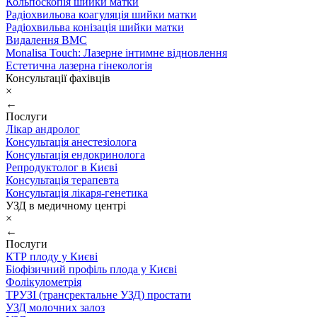
Кольпоскопія шийки матки
Радіохвильова коагуляція шийки матки
Радіохвильва конізація шийки матки
Видалення ВМС
Monalisa Touch: Лазерне інтимне відновлення
Естетична лазерна гінекологія
Консультації фахівців
×
←
Послуги
Лікар андролог
Консультація анестезіолога
Консультація ендокринолога
Репродуктолог в Києві
Консультація терапевта
Консультація лікаря-генетика
УЗД в медичному центрі
×
←
Послуги
КТР плоду у Києві
Біофізичний профіль плода у Києві
Фолікулометрія
ТРУЗІ (трансректальне УЗД) простати
УЗД молочних залоз