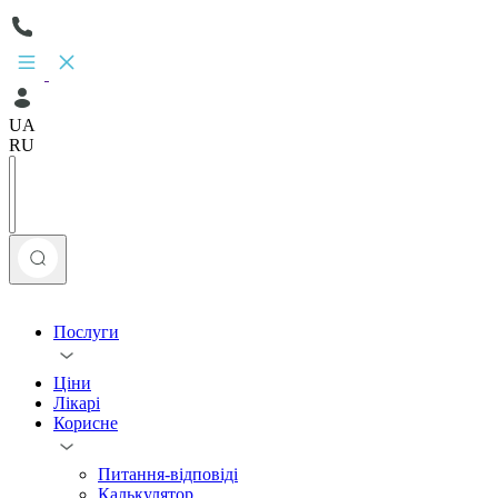
UA
RU
Послуги
Ціни
Лікарі
Корисне
Питання-відповіді
Калькулятор