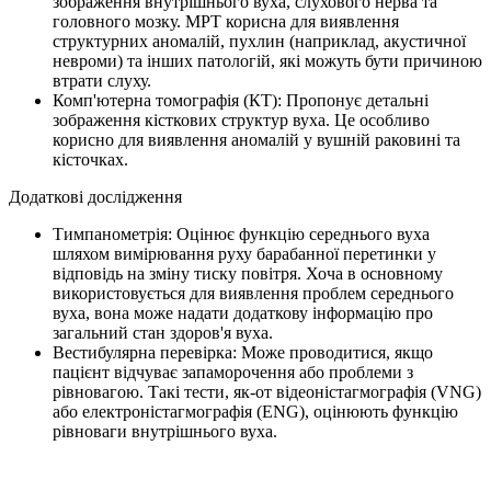
зображення внутрішнього вуха, слухового нерва та
головного мозку. МРТ корисна для виявлення
структурних аномалій, пухлин (наприклад, акустичної
невроми) та інших патологій, які можуть бути причиною
втрати слуху.
Комп'ютерна томографія (КТ): Пропонує детальні
зображення кісткових структур вуха. Це особливо
корисно для виявлення аномалій у вушній раковині та
кісточках.
Додаткові дослідження
Тимпанометрія: Оцінює функцію середнього вуха
шляхом вимірювання руху барабанної перетинки у
відповідь на зміну тиску повітря. Хоча в основному
використовується для виявлення проблем середнього
вуха, вона може надати додаткову інформацію про
загальний стан здоров'я вуха.
Вестибулярна перевірка: Може проводитися, якщо
пацієнт відчуває запаморочення або проблеми з
рівновагою. Такі тести, як-от відеоністагмографія (VNG)
або електроністагмографія (ENG), оцінюють функцію
рівноваги внутрішнього вуха.