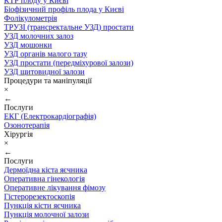
КТР плоду у Києві
Біофізичний профіль плода у Києві
Фолікулометрія
ТРУЗІ (трансректальне УЗД) простати
УЗД молочних залоз
УЗД мошонки
УЗД органів малого тазу
УЗД простати (передміхурової залози)
УЗД щитовидної залози
Процедури та маніпуляції
×
←
Послуги
ЕКГ (Електрокардіографія)
Озонотерапія
Хірургія
×
←
Послуги
Дермоїдна кіста яєчника
Оперативна гінекологія
Оперативне лікування фімозу
Гістерорезектоскопія
Пункція кісти яєчника
Пункція молочної залози