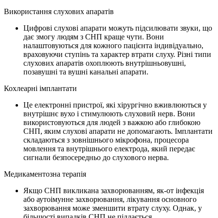
Використання слухових апаратів
Цифрові слухові апарати можуть підсилювати звуки, що
дає змогу людям з СНП краще чути. Вони
налаштовуються для кожного пацієнта індивідуально,
враховуючи ступінь та характер втрати слуху. Різні типи
слухових апаратів охоплюють внутрішньовушні,
позавушні та вушні канальні апарати.
Кохлеарні імплантати
Це електронні пристрої, які хірургічно вживлюються у
внутрішнє вухо і стимулюють слуховий нерв. Вони
використовуються для людей з важкою або глибокою
СНП, яким слухові апарати не допомагають. Імплантати
складаються з зовнішнього мікрофона, процесора
мовлення та внутрішнього електрода, який передає
сигнали безпосередньо до слухового нерва.
Медикаментозна терапія
Якщо СНП викликана захворюванням, як-от інфекція
або аутоімунне захворювання, лікування основного
захворювання може зменшити втрату слуху. Однак, у
більшості випадків СНП не піддається