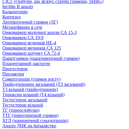
ГЗСГ (глобулін, що зв'язує статеві гормони, SHBG)
Інгібін B аналіз
Кальцитонін
Кортизол
Лютеїнізуючий гормон (ЛГ)
Метанефрини в сечі
Онкомаркер молочної залози СА 15-3
Онкомаркер СА 19-9
Онкомаркер яєчників НЕ-4
Онкомаркер яичників СА 125
Онкомаркер шлунку СА 72-4
Паратгормон (паратиреоїдний гормон)
Плацентарний лактоген
Прогестерон
Пролактин
Соматотропін (гормон росту)
Трийодтиронин загальний (Т3 загальний)
Т3 вільний (трийодтиронін)
Тироксин вільний (Т4 вільний)
Тестостерон загальний
Тестостерон вільний
ТГ (тиреоглобулін)
ТТГ (тиреотропний гормон)
ХГЛ (хорионічний гонадотропін)
Аналіз ДНК на батьківство