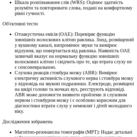
Шкала розпізнавання слів (WRS): Оцінює здатність
розуміти та повторювати слова, подані на комфортному
рівні гучності.
Об'єктивні тести
Отоакустична емісія (OAE): Перевіряє функцію
зовнішніх волоскових клітин равлика. Зонд, розміщений
у вушному каналі, випромінює звуки та вимірює
відлуння, що повертається від равлика. Наявність ОАЕ
зазвичай вказує на нормальну функцію зовнішніх
волоскових клітин і свідчить про те, що втрата слуху не
є сенсоневральною.
Слухова реакція стовбура мозку (ABR): Вимірює
електричну активність слухового нерва і стовбура мозку
у відповідь на звукові подразники. Електроди, розміщені
на шкірі голови та мочках вух, реєструють відповіді.
ABR може допомогти виявити проблеми зі слуховим
нервом і стовбуром мозку і є особливо корисним для
діагностики втрати слуху у немовлят і дітей молодшого
віку.
Дослідження зображень
Магнітно-резонансна томографія (МРТ): Надає детальні