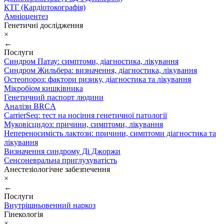
КТГ (Кардіотокографія)
Амніоцентез
Генетичні дослідження
×
←
Послуги
Синдром Патау: симптоми, дiагностика, лiкування
Синдром Жильбера: визначення, діагностика, лікування
Остеопороз: фактори ризику, діагностика та лікування
Мікробіом кишківника
Генетичний паспорт людини
Аналізи BRCA
CarrierSeq: тест на носіння генетичної патології
Муковісцидоз: причини, симптоми, лікування
Непереносимість лактози: причини, симптоми діагностика та
лікування
Визначення синдрому Ді Джоржи
Сенсоневральна приглухуватість
Анестезіологічне забезпечення
×
←
Послуги
Внутрішньовенний наркоз
Гінекологія
×