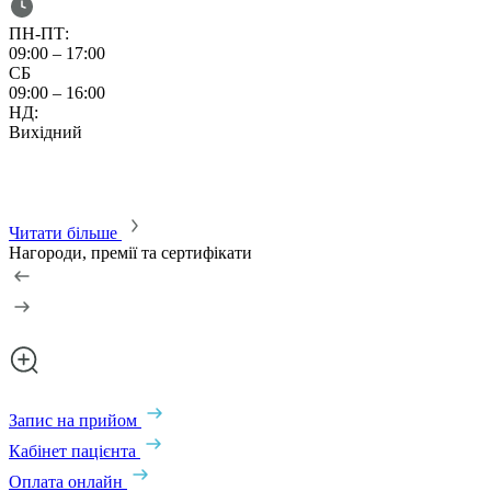
ПН-ПТ:
09:00 – 17:00
0
СБ
С
09:00 – 16:00
0
НД:
Вихідний
Читати більше
Нагороди, премії та сертифікати
Запис на прийом
Кабінет пацієнта
Оплата онлайн