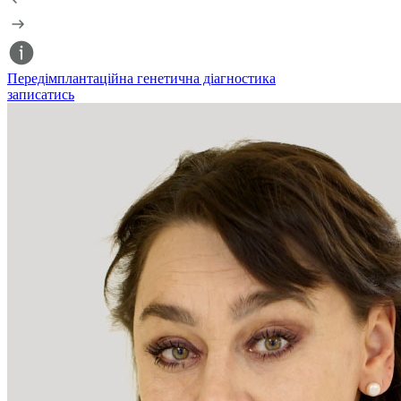
Передімплантаційна генетична діагностика
С
записатись
з