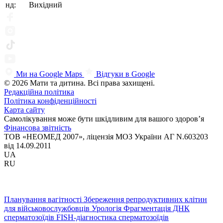
нд:
Вихідний
Ми на Google Maps
Відгуки в Google
© 2026 Мати та дитина. Всі права захищені.
Редакційна політика
Політика конфіденційності
Карта сайту
Самолікування може бути шкідливим для вашого здоров’я
Фінансова звітність
ТОВ «НЕОМЕД 2007», ліцензія МОЗ України АГ N.603203
від 14.09.2011
UA
RU
Планування вагітності
Збереження репродуктивних клітин
для військовослужбовців
Урологія
Фрагментація ДНК
сперматозоїдів
FISH-діагностика сперматозоїдів