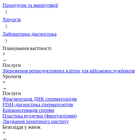
Процедури та маніпуляції
Хірургія
Лабораторна діагностика
Планування вагітності
×
←
Послуги
Збереження репродуктивних клітин для військовослужбовців
Урологія
×
←
Послуги
Фрагментація ДНК сперматозоїдів
FISH-діагностика сперматозоїдів
Кріоконсервація сперми
Пластика вуздечки (френулотомія)
Лікування хронічного циститу
Безпліддя у жінок
×
←