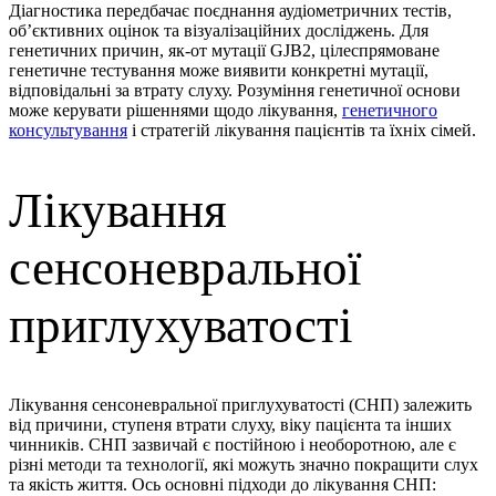
Діагностика передбачає поєднання аудіометричних тестів,
об’єктивних оцінок та візуалізаційних досліджень. Для
генетичних причин, як-от мутації GJB2, цілеспрямоване
генетичне тестування може виявити конкретні мутації,
відповідальні за втрату слуху. Розуміння генетичної основи
може керувати рішеннями щодо лікування,
генетичного
консультування
і стратегій лікування пацієнтів та їхніх сімей.
Лікування
сенсоневральної
приглухуватості
Лікування сенсоневральної приглухуватості (СНП) залежить
від причини, ступеня втрати слуху, віку пацієнта та інших
чинників. СНП зазвичай є постійною і необоротною, але є
різні методи та технології, які можуть значно покращити слух
та якість життя. Ось основні підходи до лікування СНП: