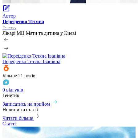
Автор
Переїденко Тетяна
Генетик
Лікарі МЦ Мати та дитина у Києві
Переїденко
Тетяна Іванівна
Б
Більше 21 років
+
0 відгуків
0
Генетик
Г
Записатись на прийом
Новини та статті
Читати більше
Статті
С