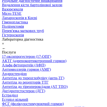
Роздільне діагностичне вишкрібання
Видалення кісти бартолінової залози
Вазорезекція
Micro-TESE
Лапароскопія в Києві
Гіменопластика
Поліпектомія
Перев'язка маткових труб
Гістероскопія
Лабораторна діагностика
×
←
Послуги
17-оксипрогестерон (17-ОПГ)
АКТГ (адренокортикотропний гормон)
Альфа фетопротеїн (АФП)
Антимюллерів гормон (АМГ)
Андростендіон
Антитіла до тиреоглобуліну (анти-ТГ)
Антитіла до рецепторів ТТГ
Антитіла до тіреопероксідази (АТ ТПО)
Дигідротестостерон (ДГТ)
Естрадіол
Естріол вільний
ФСГ (фолікулостимулюючий гормон)