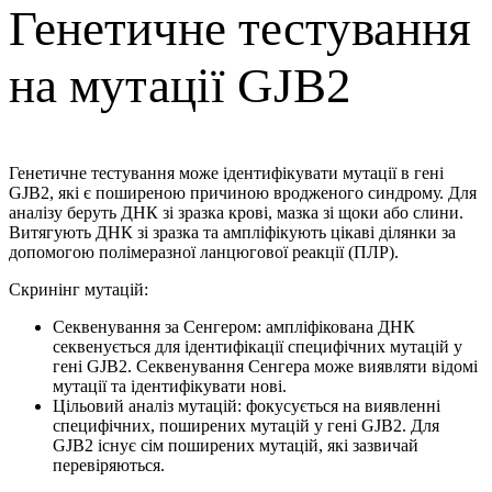
Генетичне тестування
на мутації GJB2
Генетичне тестування може ідентифікувати мутації в гені
GJB2, які є поширеною причиною вродженого синдрому. Для
аналізу беруть ДНК зі зразка крові, мазка зі щоки або слини.
Витягують ДНК зі зразка та ампліфікують цікаві ділянки за
допомогою полімеразної ланцюгової реакції (ПЛР).
Скринінг мутацій:
Секвенування за Сенгером: ампліфікована ДНК
секвенується для ідентифікації специфічних мутацій у
гені GJB2. Секвенування Сенгера може виявляти відомі
мутації та ідентифікувати нові.
Цільовий аналіз мутацій: фокусується на виявленні
специфічних, поширених мутацій у гені GJB2. Для
GJB2 існує сім поширених мутацій, які зазвичай
перевіряються.