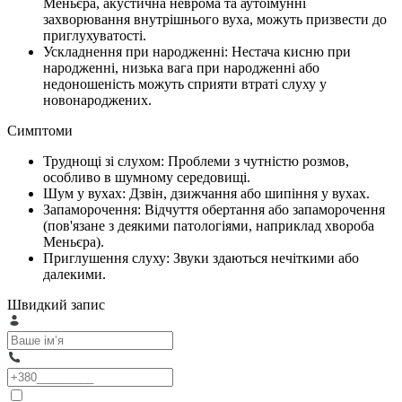
Меньєра, акустична неврома та аутоімунні
захворювання внутрішнього вуха, можуть призвести до
приглухуватості.
Ускладнення при народженні: Нестача кисню при
народженні, низька вага при народженні або
недоношеність можуть сприяти втраті слуху у
новонароджених.
Симптоми
Труднощі зі слухом: Проблеми з чутністю розмов,
особливо в шумному середовищі.
Шум у вухах: Дзвін, дзижчання або шипіння у вухах.
Запаморочення: Відчуття обертання або запаморочення
(пов'язане з деякими патологіями, наприклад хвороба
Меньєра).
Приглушення слуху: Звуки здаються нечіткими або
далекими.
Швидкий запис