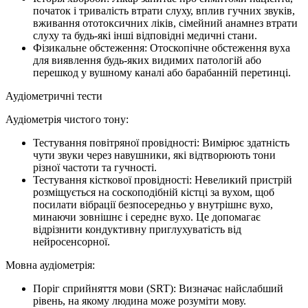
початок і тривалість втрати слуху, вплив гучних звуків,
вживання ототоксичних ліків, сімейний анамнез втрати
слуху та будь-які інші відповідні медичні стани.
Фізикальне обстеження: Отоскопічне обстеження вуха
для виявлення будь-яких видимих патологій або
перешкод у вушному каналі або барабанній перетинці.
Аудіометричні тести
Аудіометрія чистого тону:
Тестування повітряної провідності: Вимірює здатність
чути звуки через навушники, які відтворюють тони
різної частоти та гучності.
Тестування кісткової провідності: Невеликий пристрій
розміщується на соскоподібній кістці за вухом, щоб
посилати вібрації безпосередньо у внутрішнє вухо,
минаючи зовнішнє і середнє вухо. Це допомагає
відрізнити кондуктивну приглухуватість від
нейросенсорної.
Мовна аудіометрія:
Поріг сприйняття мови (SRT): Визначає найслабший
рівень, на якому людина може розуміти мову.