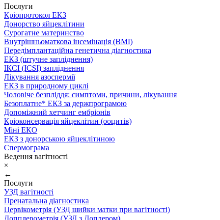
Послуги
Кріопротокол ЕКЗ
Донорство яйцеклітини
Сурогатне материнство
Внутрішньоматкова інсемінація (ВМІ)
Передімплантаційна генетична діагностика
ЕКЗ (штучне запліднення)
ІКСІ (ICSI) запліднення
Лікування азоспермії
ЕКЗ в природному циклі
Чоловіче безпліддя: симптоми, причини, лікування
Безоплатне* ЕКЗ за держпрограмою
Допоміжний хетчинг ембріонів
Кріоконсервація яйцеклітин (ооцитів)
Міні ЕКО
ЕКЗ з донорською яйцеклітиною
Спермограма
Ведення вагітності
×
←
Послуги
УЗД вагітності
Пренатальна діагностика
Цервікометрія (УЗД шийки матки при вагітності)
Допплерометрія (УЗД з Доплером)