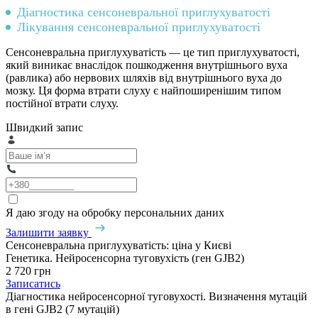
Діагностика сенсоневральної приглухуватості
Лікування сенсоневральної приглухуватості
Сенсоневральна приглухуватість — це тип приглухуватості,
який виникає внаслідок пошкодження внутрішнього вуха
(равлика) або нервових шляхів від внутрішнього вуха до
мозку. Ця форма втрати слуху є найпоширенішим типом
постійної втрати слуху.
Швидкий запис
Я даю згоду на обробку персональних даних
Залишити заявку
Сенсоневральна приглухуватість: ціна у Києві
Генетика. Нейросенсорна туговухість (ген GJB2)
2 720 грн
Записатись
Діагностика нейросенсорної туговухості. Визначення мутацій
в гені GJB2 (7 мутацій)