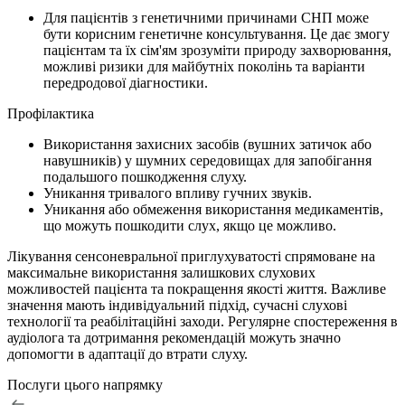
Для пацієнтів з генетичними причинами СНП може
бути корисним генетичне консультування. Це дає змогу
пацієнтам та їх сім'ям зрозуміти природу захворювання,
можливі ризики для майбутніх поколінь та варіанти
передродової діагностики.
Профілактика
Використання захисних засобів (вушних затичок або
навушників) у шумних середовищах для запобігання
подальшого пошкодження слуху.
Уникання тривалого впливу гучних звуків.
Уникання або обмеження використання медикаментів,
що можуть пошкодити слух, якщо це можливо.
Лікування сенсоневральної приглухуватості спрямоване на
максимальне використання залишкових слухових
можливостей пацієнта та покращення якості життя. Важливе
значення мають індивідуальний підхід, сучасні слухові
технології та реабілітаційні заходи. Регулярне спостереження в
аудіолога та дотримання рекомендацій можуть значно
допомогти в адаптації до втрати слуху.
Послуги цього напрямку