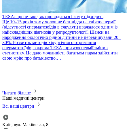
TESA: що це таке, як проводиться і кому підходить
​Ще 10–15 років тому чоловіче безпліддя на тлі азоспермії
(відсутності сперматозоїдів в еякуляті) вважалося одним із
найскладніших діагнозів у репродуктології. Шанси на
народження біологічно рідної дитини не перевищували 20–
30%. Розвиток методів хірургічного отримання
сперматозоїдів, зокрема TESA, при азоспермії змінив
статистику. Це дало можливість багатьом парам здійснити
P
свою мрію про батьківство.…
П
в
т
с
м
м
Читати більше
Наші медичні центри
Всі наші центри
Київ, вул. Макіївська, 8.
К