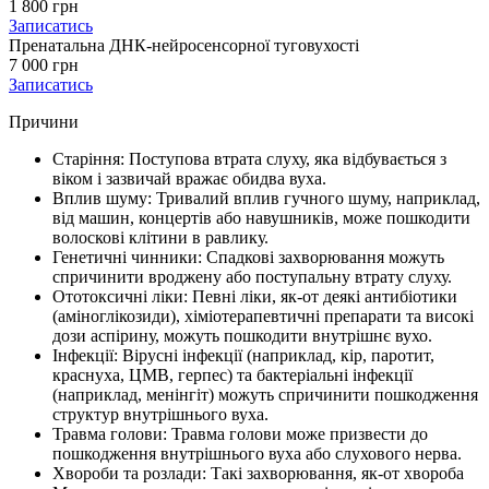
1 800 грн
Записатись
Пренатальна ДНК-нейросенсорної туговухості
7 000 грн
Записатись
Причини
Старіння: Поступова втрата слуху, яка відбувається з
віком і зазвичай вражає обидва вуха.
Вплив шуму: Тривалий вплив гучного шуму, наприклад,
від машин, концертів або навушників, може пошкодити
волоскові клітини в равлику.
Генетичні чинники: Спадкові захворювання можуть
спричинити вроджену або поступальну втрату слуху.
Ототоксичні ліки: Певні ліки, як-от деякі антибіотики
(аміноглікозиди), хіміотерапевтичні препарати та високі
дози аспірину, можуть пошкодити внутрішнє вухо.
Інфекції: Вірусні інфекції (наприклад, кір, паротит,
краснуха, ЦМВ, герпес) та бактеріальні інфекції
(наприклад, менінгіт) можуть спричинити пошкодження
структур внутрішнього вуха.
Травма голови: Травма голови може призвести до
пошкодження внутрішнього вуха або слухового нерва.
Хвороби та розлади: Такі захворювання, як-от хвороба