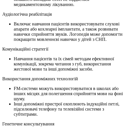
медикаментозному лікуванню.
Аудіологічна реабілітація
Включає навчання пацієнтів використовувати слухові
апарати або кохлеарні імплантати, а також розвивати
навички сприйняття звуків. Логопедія може допомогти
покращити мовленнєві навички у дітей з СНП.
Комунікаційні стратегії
Навчання пацієнтів та їх сімей методам ефективної
комунікації, зокрема читання з губ, використання
жестової мови та інші допоміжні засоби.
Використання допоміжних технологій
FM-системи можуть використовуватися в школах або
інших місцях для полегшення сприйняття мови на фоні
шуму.
Інші допоміжні пристрої охоплюють індукційні петлі,
підсилювачі телефону та телевізійні системи з
субтитрами.
Генетичне консультування