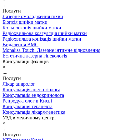
←
Послуги
Лазерне омолодження піхви
Біопсія шийки матки
Кольпоскопія шийки матки
Радіохвильова коагуляція шийки матки
Радіохвильва конізація шийки матки
Видалення ВМС
Monalisa Touch: Лазерне інтимне відновлення
Естетична лазерна гінекологія
Консультації фахівців
×
←
Послуги
Лікар андролог
Консультація анестезіолога
Консультація ендокринолога
Репродуктолог в Києві
Консультація терапевта
Консультація лікаря-генетика
УЗД в медичному центрі
×
←
Послуги