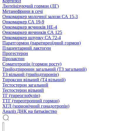
Кортизол
Лютеїнізуючий гормон (ЛГ)
Метанефрини в сечі
Онкомаркер молочної залози СА 15-3
Онкомаркер СА 19-9
Онкомаркер яєчників НЕ-4
Онкомаркер яичників СА 125
Онкомаркер шлунку СА 72-4
Паратгормон (паратиреоїдний гормон)
Плацентарний лактоген
Прогестерон
Пролактин
Соматотропін (гормон росту)
Трийодтиронин загальний (Т3 загальний)
Т3 вільний (трийодтиронін)
Тироксин вільний (Т4 вільний)
Тестостерон загальний
Тестостерон вільний
ТГ (тиреоглобулін)
ТТГ (тиреотропний гормон)
ХГЛ (хорионічний гонадотропін)
Аналіз ДНК на батьківство