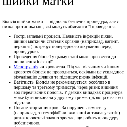
шийки матки
Біопсія шийки матки — відносно безпечна процедура, але є
низка протипоказань, які можуть обмежити її проведення.
Гострі запальні процеси. Наявність інфекцій піхви,
шийки матки чи статевих органів (наприклад, вагініт,
цервіцит) потребує попереднього лікування перед
процедурою.
Проведення біопсії у цьому стані може призвести до
поширення інфекції.
Менструація
чи кровотеча. Під час місячних чи інших
кровотеч біопсія не проводиться, оскільки це ускладнює
візуалізацію ділянки та підвищує ризик інфекції.
Вагітність. Біопсія не рекомендується, особливо в
першому та третьому триместрі, через ризик викидня
або передчасних пологів. У деяких випадках процедура
може бути виконана у другому триместрі, якщо є вагомі
підстави.
Погане згортання крові. За порушень гемостазу
(наприклад, за гемофілії чи вживанні антикоагулянтів)
ризик кровотечі значно зростає, що робить процедуру
небезпечною.