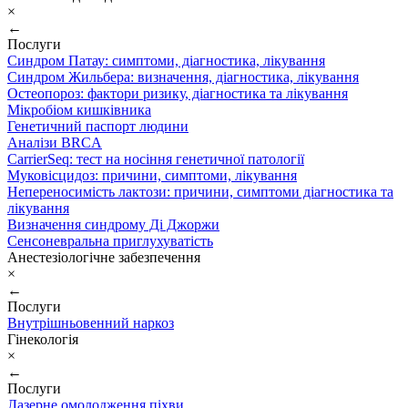
×
←
Послуги
Синдром Патау: симптоми, дiагностика, лiкування
Синдром Жильбера: визначення, діагностика, лікування
Остеопороз: фактори ризику, діагностика та лікування
Мікробіом кишківника
Генетичний паспорт людини
Аналізи BRCA
CarrierSeq: тест на носіння генетичної патології
Муковісцидоз: причини, симптоми, лікування
Непереносимість лактози: причини, симптоми діагностика та
лікування
Визначення синдрому Ді Джоржи
Сенсоневральна приглухуватість
Анестезіологічне забезпечення
×
←
Послуги
Внутрішньовенний наркоз
Гінекологія
×
←
Послуги
Лазерне омолодження піхви