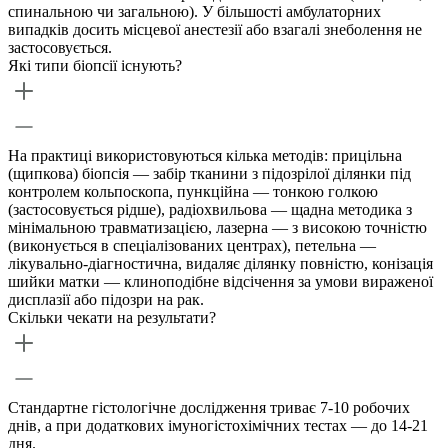
спинальною чи загальною). У більшості амбулаторних
випадків досить місцевої анестезії або взагалі знеболення не
застосовується.
Які типи біопсії існують?
На практиці використовуються кілька методів: прицільна
(щипкова) біопсія — забір тканини з підозрілої ділянки під
контролем кольпоскопа, пункційна — тонкою голкою
(застосовується рідше), радіохвильова — щадна методика з
мінімальною травматизацією, лазерна — з високою точністю
(виконується в спеціалізованих центрах), петельна —
лікувально-діагностична, видаляє ділянку повністю, конізація
шийки матки — клиноподібне відсічення за умови вираженої
дисплазії або підозри на рак.
Скільки чекати на результати?
Стандартне гістологічне дослідження триває 7-10 робочих
днів, а при додаткових імуногістохімічних тестах — до 14-21
дня.