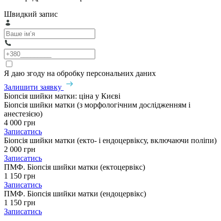
Швидкий запис
Я даю згоду на обробку персональних даних
Залишити заявку
Біопсія шийки матки: ціна у Києві
Біопсія шийки матки (з морфологічним дослідженням і
анестезією)
4 000 грн
Записатись
Біопсія шийки матки (екто- і ендоцервіксу, включаючи поліпи)
2 000 грн
Записатись
ПМФ. Біопсія шийки матки (ектоцервікс)
1 150 грн
Записатись
ПМФ. Біопсія шийки матки (ендоцервікс)
1 150 грн
Записатись