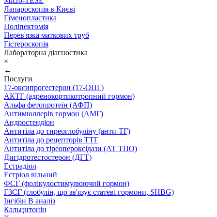
Micro-TESE
Лапароскопія в Києві
Гіменопластика
Поліпектомія
Перев'язка маткових труб
Гістероскопія
Лабораторна діагностика
×
←
Послуги
17-оксипрогестерон (17-ОПГ)
АКТГ (адренокортикотропний гормон)
Альфа фетопротеїн (АФП)
Антимюллерів гормон (АМГ)
Андростендіон
Антитіла до тиреоглобуліну (анти-ТГ)
Антитіла до рецепторів ТТГ
Антитіла до тіреопероксідази (АТ ТПО)
Дигідротестостерон (ДГТ)
Естрадіол
Естріол вільний
ФСГ (фолікулостимулюючий гормон)
ГЗСГ (глобулін, що зв'язує статеві гормони, SHBG)
Інгібін B аналіз
Кальцитонін