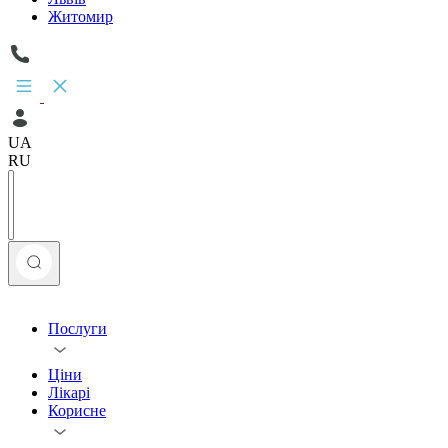
Житомир
UA
RU
Послуги
Ціни
Лікарі
Корисне