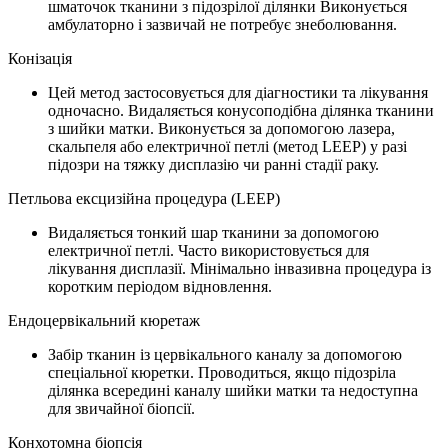
шматочок тканини з підозрілої ділянки Виконується
амбулаторно і зазвичай не потребує знеболювання.
Конізація
Цей метод застосовується для діагностики та лікування
одночасно. Видаляється конусоподібна ділянка тканини
з шийки матки. Виконується за допомогою лазера,
скальпеля або електричної петлі (метод LEEP) у разі
підозри на тяжку дисплазію чи ранні стадії раку.
Петльова ексцизійна процедура (LEEP)
Видаляється тонкий шар тканини за допомогою
електричної петлі. Часто використовується для
лікування дисплазії. Мінімально інвазивна процедура із
коротким періодом відновлення.
Ендоцервікальний кюретаж
Забір тканин із цервікального каналу за допомогою
спеціальної кюретки. Проводиться, якщо підозріла
ділянка всередині каналу шийки матки та недоступна
для звичайної біопсії.
Конхотомна біопсія