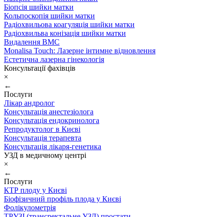
Біопсія шийки матки
Кольпоскопія шийки матки
Радіохвильова коагуляція шийки матки
Радіохвильва конізація шийки матки
Видалення ВМС
Monalisa Touch: Лазерне інтимне відновлення
Естетична лазерна гінекологія
Консультації фахівців
×
←
Послуги
Лікар андролог
Консультація анестезіолога
Консультація ендокринолога
Репродуктолог в Києві
Консультація терапевта
Консультація лікаря-генетика
УЗД в медичному центрі
×
←
Послуги
КТР плоду у Києві
Біофізичний профіль плода у Києві
Фолікулометрія
ТРУЗІ (трансректальне УЗД) простати