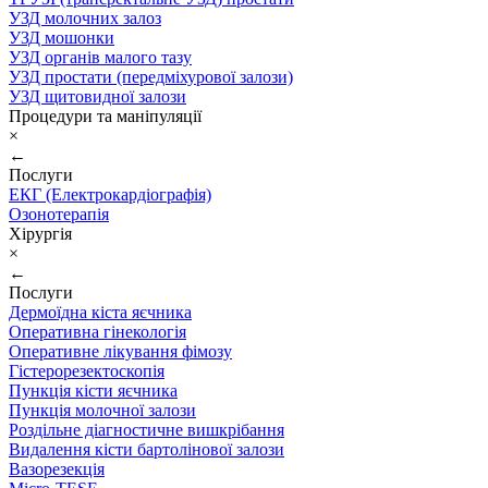
УЗД молочних залоз
УЗД мошонки
УЗД органів малого тазу
УЗД простати (передміхурової залози)
УЗД щитовидної залози
Процедури та маніпуляції
×
←
Послуги
ЕКГ (Електрокардіографія)
Озонотерапія
Хірургія
×
←
Послуги
Дермоїдна кіста яєчника
Оперативна гінекологія
Оперативне лікування фімозу
Гістерорезектоскопія
Пункція кісти яєчника
Пункція молочної залози
Роздільне діагностичне вишкрібання
Видалення кісти бартолінової залози
Вазорезекція