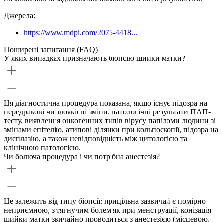
Джерела:
https://www.mdpi.com/2075-4418...
Поширені запитання (FAQ)
У яких випадках призначають біопсію шийки матки?
Ця діагностична процедура показана, якщо існує підозра на
передракові чи злоякісні зміни: патологічні результати ПАП-
тесту, виявлення онкогенних типів вірусу папіломи людини зі
змінами епітелію, атипові ділянки при кольпоскопії, підозра на
дисплазію, а також невідповідність між цитологією та
клінічною патологією.
Чи болюча процедура і чи потрібна анестезія?
Це залежить від типу біопсії: прицільна зазвичай є помірно
неприємною, з тягнучим болем як при менструації, конізація
шийки матки звичайно проводиться з анестезією (місцевою,