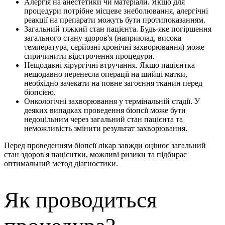
Алергія на анестетики чи матеріали. Якщо для
процедури потрібне місцеве знеболювання, алергічні
реакції на препарати можуть бути протипоказанням.
Загальний тяжкий стан пацієнта. Будь-яке погіршення
загального стану здоров'я (наприклад, висока
температура, серйозні хронічні захворювання) може
спричинити відстрочення процедури.
Нещодавні хірургічні втручання. Якщо пацієнтка
нещодавно перенесла операції на шийці матки,
необхідно зачекати на повне загоєння тканин перед
біопсією.
Онкологічні захворювання у термінальній стадії. У
деяких випадках проведення біопсії може бути
недоцільним через загальний стан пацієнта та
неможливість змінити результат захворювання.
Перед проведенням біопсії лікар завжди оцінює загальний
стан здоров'я пацієнтки, можливі ризики та підбирає
оптимальний метод діагностики.
Як проводиться