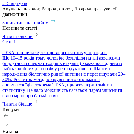
215 відгуків
3
Акушер-гінеколог, Репродуктолог, Лікар ультразвукової
А
діагностики
З
Записатись на прийом
Новини та статті
Читати більше
Статті
С
TESA: що це таке, як проводиться і кому підходить
P
​Ще 10–15 років тому чоловіче безпліддя на тлі азоспермії
П
(відсутності сперматозоїдів в еякуляті) вважалося одним із
в
найскладніших діагнозів у репродуктології. Шанси на
т
народження біологічно рідної дитини не перевищували 20–
с
30%. Розвиток методів хірургічного отримання
м
сперматозоїдів, зокрема TESA, при азоспермії змінив
м
статистику. Це дало можливість багатьом парам здійснити
свою мрію про батьківство.…
Читати більше
Відгуки
Наталія