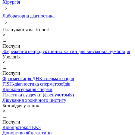
Хірургія
Лабораторна діагностика
Планування вагітності
×
←
Послуги
Збереження репродуктивних клітин для військовослужбовців
Урологія
×
←
Послуги
Фрагментація ДНК сперматозоїдів
FISH-діагностика сперматозоїдів
Кріоконсервація сперми
Пластика вуздечки (френулотомія)
Лікування хронічного циститу
Безпліддя у жінок
×
←
Послуги
Кріопротокол ЕКЗ
Донорство яйцеклітини