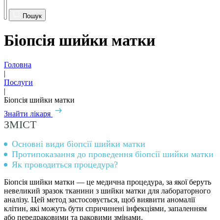
Пошук
Біопсія шийки матки
Головна
|
Послуги
|
Біопсія шийки матки
Знайти лікаря
ЗМІСТ
Основні види біопсії шийки матки
Протипоказання до проведення біопсії шийки матки
Як проводиться процедура?
Біопсія шийки матки — це медична процедура, за якої беруть
невеликий зразок тканини з шийки матки для лабораторного
аналізу. Цей метод застосовується, щоб виявити аномалії
клітин, які можуть бути спричинені інфекціями, запаленням
або передраковими та раковими змінами.