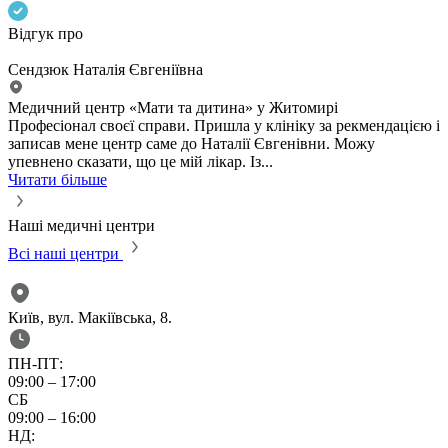
Відгук про
Сендзюк Наталія Євгеніївна
Медичний центр «Мати та дитина» у Житомирі
Професіонал своєї справи. Пришла у клініку за рекмендацією і
записав мене центр саме до Наталії Євгенівни. Можу
упевнено сказати, що це мій лікар. Із...
Читати більше
Наші медичні центри
Всі наші центри
Київ, вул. Макіївська, 8.
К
ПН-ПТ:
09:00 – 17:00
0
СБ
С
09:00 – 16:00
0
НД: