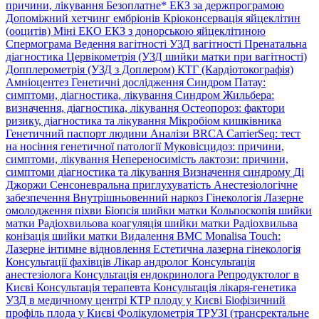
причини, лікування
Безоплатне* ЕКЗ за держпрограмою
Допоміжний хетчинг ембріонів
Кріоконсервація яйцеклітин
(ооцитів)
Міні ЕКО
ЕКЗ з донорською яйцеклітиною
Спермограма
Ведення вагітності
УЗД вагітності
Пренатальна
діагностика
Цервікометрія (УЗД шийки матки при вагітності)
Допплерометрія (УЗД з Доплером)
КТГ (Кардіотокографія)
Амніоцентез
Генетичні дослідження
Синдром Патау:
симптоми, дiагностика, лiкування
Синдром Жильбера:
визначення, діагностика, лікування
Остеопороз: фактори
ризику, діагностика та лікування
Мікробіом кишківника
Генетичний паспорт людини
Аналізи BRCA
CarrierSeq: тест
на носіння генетичної патології
Муковісцидоз: причини,
симптоми, лікування
Непереносимість лактози: причини,
симптоми діагностика та лікування
Визначення синдрому Ді
Джоржи
Сенсоневральна приглухуватість
Анестезіологічне
забезпечення
Внутрішньовенний наркоз
Гінекологія
Лазерне
омолодження піхви
Біопсія шийки матки
Кольпоскопія шийки
матки
Радіохвильова коагуляція шийки матки
Радіохвильва
конізація шийки матки
Видалення ВМС
Monalisa Touch:
Лазерне інтимне відновлення
Естетична лазерна гінекологія
Консультації фахівців
Лікар андролог
Консультація
анестезіолога
Консультація ендокринолога
Репродуктолог в
Києві
Консультація терапевта
Консультація лікаря-генетика
УЗД в медичному центрі
КТР плоду у Києві
Біофізичний
профіль плода у Києві
Фолікулометрія
ТРУЗІ (трансректальне