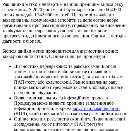
Рак шийки матки є четвертим найпоширенішим видом раку
серед жінок. У 2020 році у світі було зареєстровано 604 000
нових випадків і 342 000 смертей. Це одне зі злоякісних
захворювань, якому можна запобігти за допомогою добре
організованих програм скринінгу, спрямованих на виявлення
та лікування передракових утворень, перш ніж вони
прогресують до інвазивного захворювання. Одним із методів
діагности є біопсія.
Біопсія шийки матки проводиться для діагностики різних
захворювань та станів. Основні цілі цієї процедури:
Діагностика передракових та ракових змін. Біопсія
допомагає підтвердити або виключити наявність
дисплазії (аномальних змін клітин), виявлених під час
ПАП-тесту або кольпоскопії. Раннє виявлення раку
шийки матки або передракових станів збільшує шанси
на успішне лікування.
Виявлення запальних та інфекційних процесів.
Процедура може виявити хронічне запалення або
інфекційні процеси, зокрема
вірус папіломи людини
(ВПЛ), який пов'язаний із розвитком раку шийки матки.
Оцінка неясних результатів скринінгу. Якщо попередні
дослідження, як-от цитологія (ПАП-тест) чи
кольпоскопія, показують аномалії, біопсія допомагає