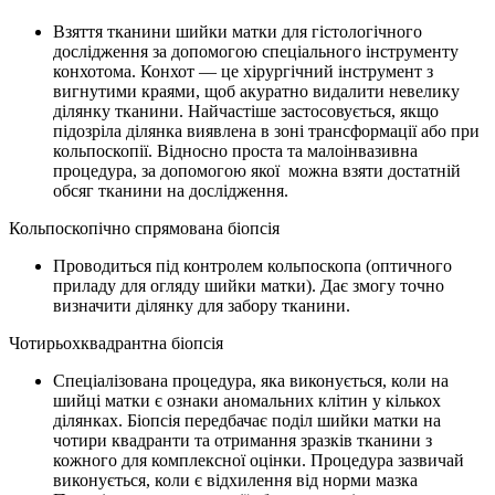
Взяття тканини шийки матки для гістологічного
дослідження за допомогою спеціального інструменту
конхотома. Конхот — це хірургічний інструмент з
вигнутими краями, щоб акуратно видалити невелику
ділянку тканини. Найчастіше застосовується, якщо
підозріла ділянка виявлена в зоні трансформації або при
кольпоскопії. Відносно проста та малоінвазивна
процедура, за допомогою якої можна взяти достатній
обсяг тканини на дослідження.
Кольпоскопічно спрямована біопсія
Проводиться під контролем кольпоскопа (оптичного
приладу для огляду шийки матки). Дає змогу точно
визначити ділянку для забору тканини.
Чотирьохквадрантна біопсія
Спеціалізована процедура, яка виконується, коли на
шийці матки є ознаки аномальних клітин у кількох
ділянках. Біопсія передбачає поділ шийки матки на
чотири квадранти та отримання зразків тканини з
кожного для комплексної оцінки. Процедура зазвичай
виконується, коли є відхилення від норми мазка