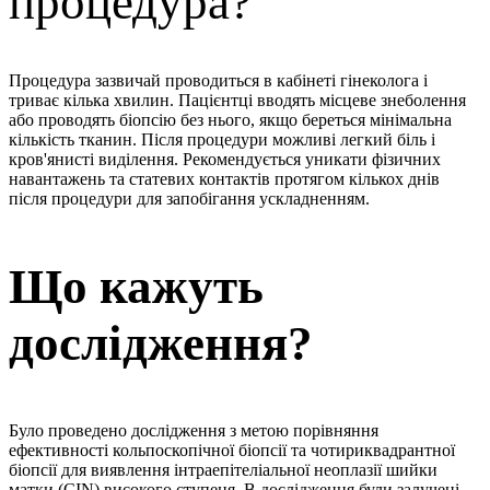
процедура?
Процедура зазвичай проводиться в кабінеті гінеколога і
триває кілька хвилин. Пацієнтці вводять місцеве знеболення
або проводять біопсію без нього, якщо береться мінімальна
кількість тканин. Після процедури можливі легкий біль і
кров'янисті виділення. Рекомендується уникати фізичних
навантажень та статевих контактів протягом кількох днів
після процедури для запобігання ускладненням.
Що кажуть
дослідження?
Було проведено дослідження з метою порівняння
ефективності кольпоскопічної біопсії та чотириквадрантної
біопсії для виявлення інтраепітеліальної неоплазії шийки
матки (CIN) високого ступеня. В дослідження були залучені