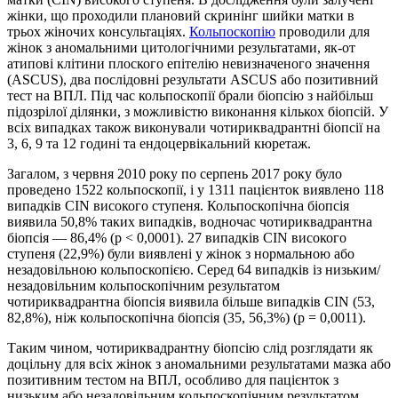
жінки, що проходили плановий скринінг шийки матки в
трьох жіночих консультаціях.
Кольпоскопію
проводили для
жінок з аномальними цитологічними результатами, як-от
атипові клітини плоского епітелію невизначеного значення
(ASCUS), два послідовні результати ASCUS або позитивний
тест на ВПЛ. Під час кольпоскопії брали біопсію з найбільш
підозрілої ділянки, з можливістю виконання кількох біопсій. У
всіх випадках також виконували чотириквадрантні біопсії на
3, 6, 9 та 12 годині та ендоцервікальний кюретаж.
Загалом, з червня 2010 року по серпень 2017 року було
проведено 1522 кольпоскопії, і у 1311 пацієнток виявлено 118
випадків CIN високого ступеня. Кольпоскопічна біопсія
виявила 50,8% таких випадків, водночас чотириквадрантна
біопсія — 86,4% (p < 0,0001). 27 випадків CIN високого
ступеня (22,9%) були виявлені у жінок з нормальною або
незадовільною кольпоскопією. Серед 64 випадків із низьким/
незадовільним кольпоскопічним результатом
чотириквадрантна біопсія виявила більше випадків CIN (53,
82,8%), ніж кольпоскопічна біопсія (35, 56,3%) (p = 0,0011).
Таким чином, чотириквадрантну біопсію слід розглядати як
доцільну для всіх жінок з аномальними результатами мазка або
позитивним тестом на ВПЛ, особливо для пацієнток з
низьким або незадовільним кольпоскопічним результатом.