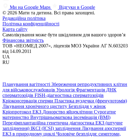
Ми на Google Maps
Відгуки в Google
© 2026 Мати та дитина. Всі права захищені.
Редакційна політика
Політика конфіденційності
Карта сайту
Самолікування може бути шкідливим для вашого здоров’я
Фінансова звітність
ТОВ «НЕОМЕД 2007», ліцензія МОЗ України АГ N.603203
від 14.09.2011
UA
RU
Планування вагітності
Збереження репродуктивних клітин
для військовослужбовців
Урологія
Фрагментація ДНК
сперматозоїдів
FISH-діагностика сперматозоїдів
Кріоконсервація сперми
Пластика вуздечки (френулотомія)
Лікування хронічного циститу
Безпліддя у жінок
Кріопротокол ЕКЗ
Донорство яйцеклітини
Сурогатне
материнство
Внутрішньоматкова інсемінація (ВМІ)
Передімплантаційна генетична діагностика
ЕКЗ (штучне
запліднення)
ІКСІ (ICSI) запліднення
Лікування азоспермії
ЕКЗ в природному циклі
Чоловіче безпліддя: симптоми,