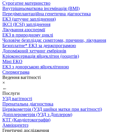
Сурогатне материнство
Внутрішньоматкова інсемінація (ВМІ)
Передімплантаційна генетична діагностика
ЕКЗ (штучне запліднення)
ІКСІ (ICSI) запліднення
Лікування азоспермії
ЕКЗ в природному циклі
Чоловіче безпліддя: симптоми, причини, лікування
Безоплатне* ЕКЗ за держпрограмою
Допоміжний хетчинг ембріонів
Кріоконсервація яйцеклітин (ооцитів)
Міні ЕКО
ЕКЗ з донорською яйцеклітиною
Спермограма
Ведення вагітності
×
←
Послуги
УЗД вагітності
Пренатальна діагностика
Цервікометрія (УЗД шийки матки при вагітності)
Допплерометрія (УЗД з Доплером)
КТГ (Кардіотокографія)
Амніоцентез
Генетичні дослідження