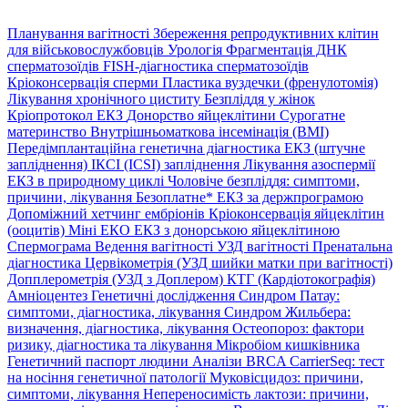
Планування вагітності
Збереження репродуктивних клітин
для військовослужбовців
Урологія
Фрагментація ДНК
сперматозоїдів
FISH-діагностика сперматозоїдів
Кріоконсервація сперми
Пластика вуздечки (френулотомія)
Лікування хронічного циститу
Безпліддя у жінок
Кріопротокол ЕКЗ
Донорство яйцеклітини
Сурогатне
материнство
Внутрішньоматкова інсемінація (ВМІ)
Передімплантаційна генетична діагностика
ЕКЗ (штучне
запліднення)
ІКСІ (ICSI) запліднення
Лікування азоспермії
ЕКЗ в природному циклі
Чоловіче безпліддя: симптоми,
причини, лікування
Безоплатне* ЕКЗ за держпрограмою
Допоміжний хетчинг ембріонів
Кріоконсервація яйцеклітин
(ооцитів)
Міні ЕКО
ЕКЗ з донорською яйцеклітиною
Спермограма
Ведення вагітності
УЗД вагітності
Пренатальна
діагностика
Цервікометрія (УЗД шийки матки при вагітності)
Допплерометрія (УЗД з Доплером)
КТГ (Кардіотокографія)
Амніоцентез
Генетичні дослідження
Синдром Патау:
симптоми, дiагностика, лiкування
Синдром Жильбера:
визначення, діагностика, лікування
Остеопороз: фактори
ризику, діагностика та лікування
Мікробіом кишківника
Генетичний паспорт людини
Аналізи BRCA
CarrierSeq: тест
на носіння генетичної патології
Муковісцидоз: причини,
симптоми, лікування
Непереносимість лактози: причини,