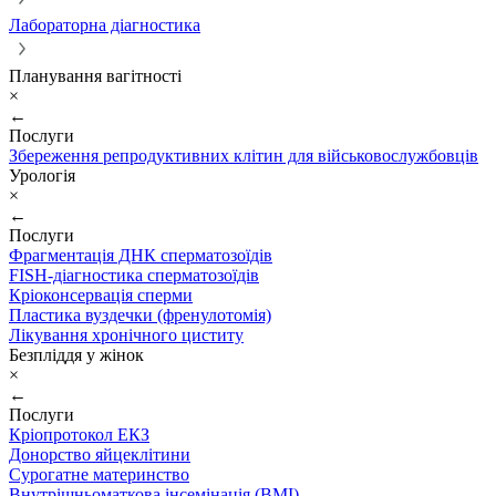
Лабораторна діагностика
Планування вагітності
×
←
Послуги
Збереження репродуктивних клітин для військовослужбовців
Урологія
×
←
Послуги
Фрагментація ДНК сперматозоїдів
FISH-діагностика сперматозоїдів
Кріоконсервація сперми
Пластика вуздечки (френулотомія)
Лікування хронічного циститу
Безпліддя у жінок
×
←
Послуги
Кріопротокол ЕКЗ
Донорство яйцеклітини
Сурогатне материнство
Внутрішньоматкова інсемінація (ВМІ)