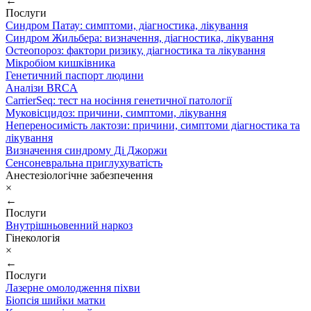
←
Послуги
Синдром Патау: симптоми, дiагностика, лiкування
Синдром Жильбера: визначення, діагностика, лікування
Остеопороз: фактори ризику, діагностика та лікування
Мікробіом кишківника
Генетичний паспорт людини
Аналізи BRCA
CarrierSeq: тест на носіння генетичної патології
Муковісцидоз: причини, симптоми, лікування
Непереносимість лактози: причини, симптоми діагностика та
лікування
Визначення синдрому Ді Джоржи
Сенсоневральна приглухуватість
Анестезіологічне забезпечення
×
←
Послуги
Внутрішньовенний наркоз
Гінекологія
×
←
Послуги
Лазерне омолодження піхви
Біопсія шийки матки