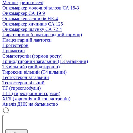
Метанефрини в сечі
Онкомаркер молочної залози СА 15-3
Онкомаркер СА 19-9
Онкомаркер яєчників НЕ-4
Онкомаркер яичників СА 125
Онкомаркер шлунку СА 72-4
Паратгормон (паратиреоїдний гормон)
Плацентарний лактоген
Прогестерон
Пролактин
Соматотропін (гормон росту)
Трийодтиронин загальний (Т3 загальний)
Т3 вільний (трийодтиронін)
Тироксин вільний (Т4 вільний)
Тестостерон загальний
Тестостерон вільний
ТГ (тиреоглобулін)
ТТГ (тиреотропний гормон)
ХГЛ (хорионічний гонадотропін)
Аналіз ДНК на батьківство