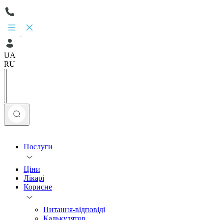
UA
RU
Послуги
Ціни
Лікарі
Корисне
Питання-відповіді
Калькулятор