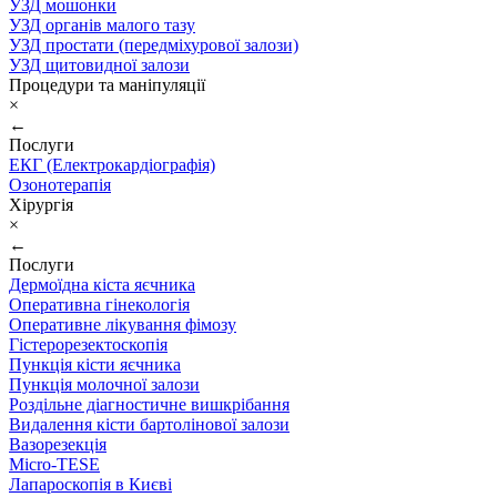
УЗД мошонки
УЗД органів малого тазу
УЗД простати (передміхурової залози)
УЗД щитовидної залози
Процедури та маніпуляції
×
←
Послуги
ЕКГ (Електрокардіографія)
Озонотерапія
Хірургія
×
←
Послуги
Дермоїдна кіста яєчника
Оперативна гінекологія
Оперативне лікування фімозу
Гістерорезектоскопія
Пункція кісти яєчника
Пункція молочної залози
Роздільне діагностичне вишкрібання
Видалення кісти бартолінової залози
Вазорезекція
Micro-TESE
Лапароскопія в Києві