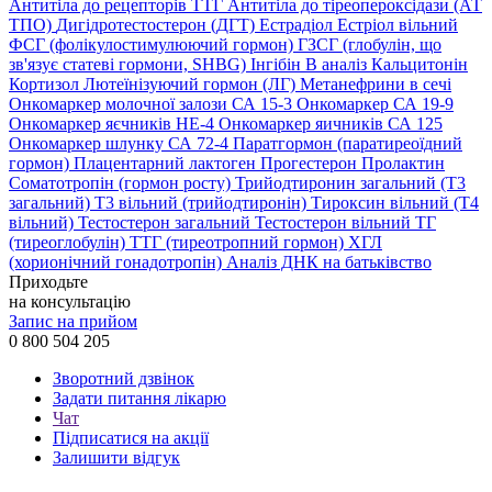
Антитіла до рецепторів ТТГ
Антитіла до тіреопероксідази (АТ
ТПО)
Дигідротестостерон (ДГТ)
Естрадіол
Естріол вільний
ФСГ (фолікулостимулюючий гормон)
ГЗСГ (глобулін, що
зв'язує статеві гормони, SHBG)
Інгібін B аналіз
Кальцитонін
Кортизол
Лютеїнізуючий гормон (ЛГ)
Метанефрини в сечі
Онкомаркер молочної залози СА 15-3
Онкомаркер СА 19-9
Онкомаркер яєчників НЕ-4
Онкомаркер яичників СА 125
Онкомаркер шлунку СА 72-4
Паратгормон (паратиреоїдний
гормон)
Плацентарний лактоген
Прогестерон
Пролактин
Соматотропін (гормон росту)
Трийодтиронин загальний (Т3
загальний)
Т3 вільний (трийодтиронін)
Тироксин вільний (Т4
вільний)
Тестостерон загальний
Тестостерон вільний
ТГ
(тиреоглобулін)
ТТГ (тиреотропний гормон)
ХГЛ
(хорионічний гонадотропін)
Аналіз ДНК на батьківство
Приходьте
на консультацію
Запис на прийом
0 800 504 205
Зворотний дзвінок
Задати питання лікарю
Чат
Підписатися на акції
Залишити відгук