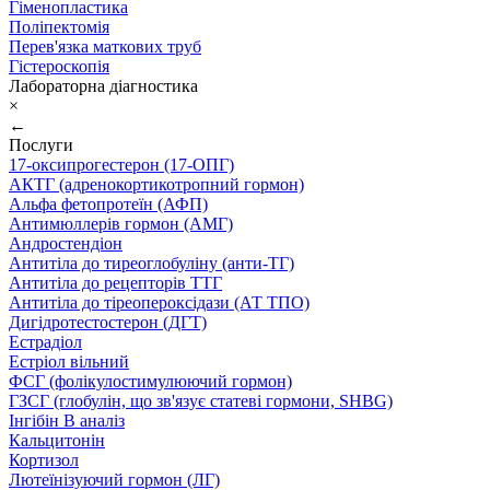
Гіменопластика
Поліпектомія
Перев'язка маткових труб
Гістероскопія
Лабораторна діагностика
×
←
Послуги
17-оксипрогестерон (17-ОПГ)
АКТГ (адренокортикотропний гормон)
Альфа фетопротеїн (АФП)
Антимюллерів гормон (АМГ)
Андростендіон
Антитіла до тиреоглобуліну (анти-ТГ)
Антитіла до рецепторів ТТГ
Антитіла до тіреопероксідази (АТ ТПО)
Дигідротестостерон (ДГТ)
Естрадіол
Естріол вільний
ФСГ (фолікулостимулюючий гормон)
ГЗСГ (глобулін, що зв'язує статеві гормони, SHBG)
Інгібін B аналіз
Кальцитонін
Кортизол
Лютеїнізуючий гормон (ЛГ)