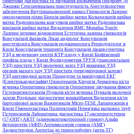
симптоми діагностика та лікування
Визначення синдрому Ді
Джоржи
Сенсоневральна приглухуватість
Анестезіологічне
забезпечення
Внутрішньовенний наркоз
Гінекологія
Лазерне
омолодження піхви
Біопсія шийки матки
Кольпоскопія шийки
матки
Радіохвильова коагуляція шийки матки
Радіохвильва
конізація шийки матки
Видалення ВМС
Monalisa Touch:
Лазерне інтимне відновлення
Естетична лазерна гінекологія
Консультації фахівців
Лікар андролог
Консультація
анестезіолога
Консультація ендокринолога
Репродуктолог в
Києві
Консультація терапевта
Консультація лікаря-генетика
УЗД в медичному центрі
КТР плоду у Києві
Біофізичний
профіль плода у Києві
Фолікулометрія
ТРУЗІ (трансректальне
УЗД) простати
УЗД молочних залоз
УЗД мошонки
УЗД
органів малого тазу
УЗД простати (передміхурової залози)
УЗД щитовидної залози
Процедури та маніпуляції
ЕКГ
(Електрокардіографія)
Озонотерапія
Хірургія
Дермоїдна кіста
яєчника
Оперативна гінекологія
Оперативне лікування фімозу
Гістерорезектоскопія
Пункція кісти яєчника
Пункція молочної
залози
Роздільне діагностичне вишкрібання
Видалення кісти
бартолінової залози
Вазорезекція
Micro-TESE
Лапароскопія в
Києві
Гіменопластика
Поліпектомія
Перев'язка маткових труб
Гістероскопія
Лабораторна діагностика
17-оксипрогестерон
(17-ОПГ)
АКТГ (адренокортикотропний гормон)
Альфа
фетопротеїн (АФП)
Антимюллерів гормон (АМГ)
Андростендіон
Антитіла до тиреоглобуліну (анти-ТГ)