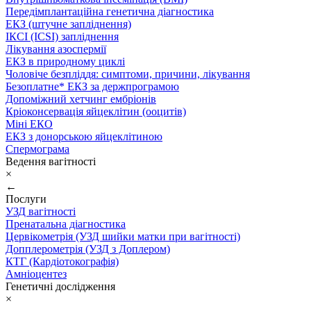
Передімплантаційна генетична діагностика
ЕКЗ (штучне запліднення)
ІКСІ (ICSI) запліднення
Лікування азоспермії
ЕКЗ в природному циклі
Чоловіче безпліддя: симптоми, причини, лікування
Безоплатне* ЕКЗ за держпрограмою
Допоміжний хетчинг ембріонів
Кріоконсервація яйцеклітин (ооцитів)
Міні ЕКО
ЕКЗ з донорською яйцеклітиною
Спермограма
Ведення вагітності
×
←
Послуги
УЗД вагітності
Пренатальна діагностика
Цервікометрія (УЗД шийки матки при вагітності)
Допплерометрія (УЗД з Доплером)
КТГ (Кардіотокографія)
Амніоцентез
Генетичні дослідження
×