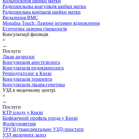
Кольпоскопія шийки матки
Радіохвильова коагуляція шийки матки
Радіохвильва конізація шийки матки
Видалення ВМС
Monalisa Touch: Лазерне інтимне відновлення
Естетична лазерна гінекологія
Консультації фахівців
×
←
Послуги
Лікар андролог
Консультація анестезіолога
Консультація ендокринолога
Репродуктолог в Києві
Консультація терапевта
Консультація лікаря-генетика
УЗД в медичному центрі
×
←
Послуги
КТР плоду у Києві
Біофізичний профіль плода у Києві
Фолікулометрія
ТРУЗІ (трансректальне УЗД) простати
УЗД молочних залоз