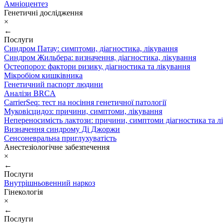
Амніоцентез
Генетичні дослідження
×
←
Послуги
Синдром Патау: симптоми, дiагностика, лiкування
Синдром Жильбера: визначення, діагностика, лікування
Остеопороз: фактори ризику, діагностика та лікування
Мікробіом кишківника
Генетичний паспорт людини
Аналізи BRCA
CarrierSeq: тест на носіння генетичної патології
Муковісцидоз: причини, симптоми, лікування
Непереносимість лактози: причини, симптоми діагностика та л
Визначення синдрому Ді Джоржи
Сенсоневральна приглухуватість
Анестезіологічне забезпечення
×
←
Послуги
Внутрішньовенний наркоз
Гінекологія
×
←
Послуги