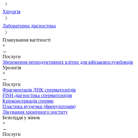
Хірургія
Лабораторна діагностика
Планування вагітності
×
←
Послуги
Збереження репродуктивних клітин для військовослужбовців
Урологія
×
←
Послуги
Фрагментація ДНК сперматозоїдів
FISH-діагностика сперматозоїдів
Кріоконсервація сперми
Пластика вуздечки (френулотомія)
Лікування хронічного циститу
Безпліддя у жінок
×
←
Послуги