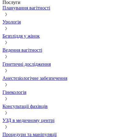
Послуги
Планування вагітності
Урологія
Безпліддя у жінок
Ведення вагітності
Генетичні дослідження
Анестезіологічне забезпечення
Гінекологія
Консультації фахівців
УЗД в медичному центрі
Процедури та маніпуляції