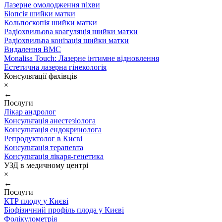
Лазерне омолодження піхви
Біопсія шийки матки
Кольпоскопія шийки матки
Радіохвильова коагуляція шийки матки
Радіохвильва конізація шийки матки
Видалення ВМС
Monalisa Touch: Лазерне інтимне відновлення
Естетична лазерна гінекологія
Консультації фахівців
×
←
Послуги
Лікар андролог
Консультація анестезіолога
Консультація ендокринолога
Репродуктолог в Києві
Консультація терапевта
Консультація лікаря-генетика
УЗД в медичному центрі
×
←
Послуги
КТР плоду у Києві
Біофізичний профіль плода у Києві
Фолікулометрія