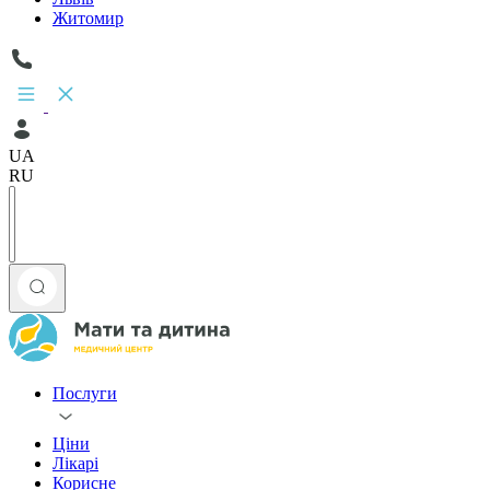
Житомир
UA
RU
Послуги
Ціни
Лікарі
Корисне