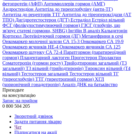
фетопротеїн (АФП)
Антимюллерів гормон (АМГ)
Андростендіон
Антитіла до тиреоглобуліну (анти-ТГ)
Антитіла до рецепторів ТТГ
Антитіла до тіреопероксідази (АТ
ТПО)
Дигідротестостерон (ДГТ)
Естрадіол
Естріол вільний
ФСГ (фолікулостимулюючий гормон)
ГЗСГ (глобулін, що
зв'язує статеві гормони, SHBG)
Інгібін B аналіз
Кальцитонін
Кортизол
Лютеїнізуючий гормон (ЛГ)
Метанефрини в сечі
Онкомаркер молочної залози СА 15-3
Онкомаркер СА 19-9
Онкомаркер яєчників НЕ-4
Онкомаркер яичників СА 125
Онкомаркер шлунку СА 72-4
Паратгормон (паратиреоїдний
гормон)
Плацентарний лактоген
Прогестерон
Пролактин
Соматотропін (гормон росту)
Трийодтиронин загальний (Т3
загальний)
Т3 вільний (трийодтиронін)
Тироксин вільний (Т4
вільний)
Тестостерон загальний
Тестостерон вільний
ТГ
(тиреоглобулін)
ТТГ (тиреотропний гормон)
ХГЛ
(хорионічний гонадотропін)
Аналіз ДНК на батьківство
Приходьте
на консультацію
Запис на прийом
0 800 504 205
Зворотний дзвінок
Задати питання лікарю
Чат
Підписатися на акції