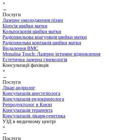
×
←
Послуги
Лазерне омолодження піхви
Біопсія шийки матки
Кольпоскопія шийки матки
Радіохвильова коагуляція шийки матки
Радіохвильва конізація шийки матки
Видалення ВМС
Monalisa Touch: Лазерне інтимне відновлення
Естетична лазерна гінекологія
Консультації фахівців
×
←
Послуги
Лікар андролог
Консультація анестезіолога
Консультація ендокринолога
Репродуктолог в Києві
Консультація терапевта
Консультація лікаря-генетика
УЗД в медичному центрі
×
←
Послуги