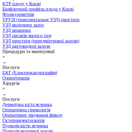
КТР плоду у Києві
Біофізичний профіль плода у Києві
Фолікулометрія
ТРУЗІ (трансректальне УЗД) простати
УЗД молочних залоз
УЗД мошонки
УЗД органів малого тазу
УЗД простати (передміхурової залози)
УЗД щитовидної залози
Процедури та маніпуляції
×
←
Послуги
ЕКГ (Електрокардіографія)
Озонотерапія
Хірургія
×
←
Послуги
Дермоїдна кіста яєчника
Оперативна гінекологія
Оперативне лікування фімозу
Гістерорезектоскопія
Пункція кісти яєчника
Пункція молочної залози