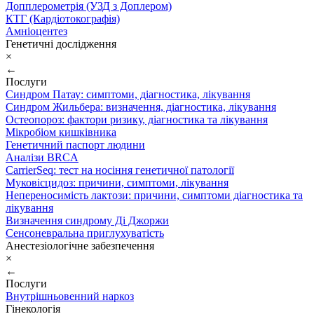
Допплерометрія (УЗД з Доплером)
КТГ (Кардіотокографія)
Амніоцентез
Генетичні дослідження
×
←
Послуги
Синдром Патау: симптоми, дiагностика, лiкування
Синдром Жильбера: визначення, діагностика, лікування
Остеопороз: фактори ризику, діагностика та лікування
Мікробіом кишківника
Генетичний паспорт людини
Аналізи BRCA
CarrierSeq: тест на носіння генетичної патології
Муковісцидоз: причини, симптоми, лікування
Непереносимість лактози: причини, симптоми діагностика та
лікування
Визначення синдрому Ді Джоржи
Сенсоневральна приглухуватість
Анестезіологічне забезпечення
×
←
Послуги
Внутрішньовенний наркоз
Гінекологія