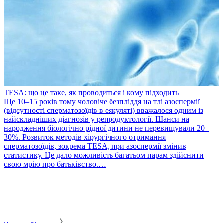
TESA: що це таке, як проводиться і кому підходить
​Ще 10–15 років тому чоловіче безпліддя на тлі азоспермії
(відсутності сперматозоїдів в еякуляті) вважалося одним із
найскладніших діагнозів у репродуктології. Шанси на
народження біологічно рідної дитини не перевищували 20–
30%. Розвиток методів хірургічного отримання
сперматозоїдів, зокрема TESA, при азоспермії змінив
статистику. Це дало можливість багатьом парам здійснити
P
свою мрію про батьківство.…
П
в
т
с
м
м