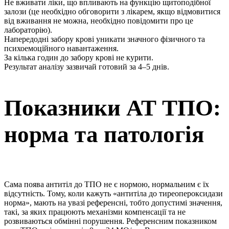
Не вживати ліки, що впливають на функцію щитоподібної
залози (це необхідно обговорити з лікарем, якщо відмовитися
від вживання не можна, необхідно повідомити про це
лабораторію).
Напередодні забору крові уникати значного фізичного та
психоемоційного навантаження.
За кілька годин до забору крові не курити.
Результат аналізу зазвичай готовий за 4–5 днів.
Показники АТ ТПО:
норма та патологія
Сама поява антитіл до ТПО не є нормою, нормальним є їх
відсутність. Тому, коли кажуть «антитіла до тиреопероксидази
норма», мають на увазі референсні, тобто допустимі значення,
такі, за яких працюють механізми компенсації та не
розвиваються обмінні порушення. Референсним показником