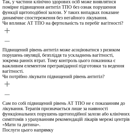
Так, у частини клінічно здорових осіб може виявлятися
помірне підвищення антитіл ТПО без ознак порушення
функції щитоподібної залози. У таких випадках показане
динамічне спостереження без негайного лікування.
Чи впливає АТ ТПО на фертильність та перебіг вагітності?
Підвищений рівень антитіл може асоціюватися з ризиком
порушень овуляції, безпліддя та ускладнень вагітності,
зокрема ранніх втрат. Тому контроль цього показника є
важливим елементом прегравідарної підготовки та ведення
вагітності.
Чи потрібно лікувати підвищений рівень антитіл?
Сам по собі підвищений рівень АТ ТПО не є показанням до
лікування. Терапія призначається лише за наявності
функціональних порушень щитоподібної залози або клінічних
симптомів з урахуванням рекомендацій лікарів мережі центрів
«Мати та дитина».
Послуги цього напрямку