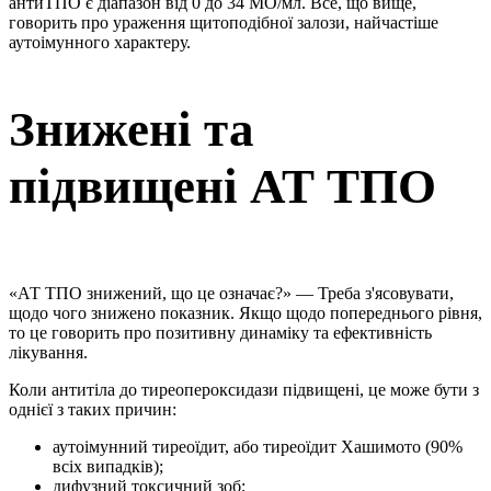
антиТПО є діапазон від 0 до 34 МО/мл. Все, що вище,
говорить про ураження щитоподібної залози, найчастіше
аутоімунного характеру.
Знижені та
підвищені АТ ТПО
«АТ ТПО знижений, що це означає?» — Треба з'ясовувати,
щодо чого знижено показник. Якщо щодо попереднього рівня,
то це говорить про позитивну динаміку та ефективність
лікування.
Коли антитіла до тиреопероксидази підвищені, це може бути з
однієї з таких причин:
аутоімунний тиреоїдит, або тиреоїдит Хашимото (90%
всіх випадків);
дифузний токсичний зоб;