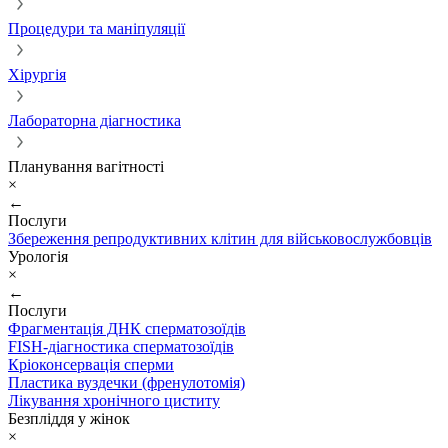
Процедури та маніпуляції
Хірургія
Лабораторна діагностика
Планування вагітності
×
←
Послуги
Збереження репродуктивних клітин для військовослужбовців
Урологія
×
←
Послуги
Фрагментація ДНК сперматозоїдів
FISH-діагностика сперматозоїдів
Кріоконсервація сперми
Пластика вуздечки (френулотомія)
Лікування хронічного циститу
Безпліддя у жінок
×