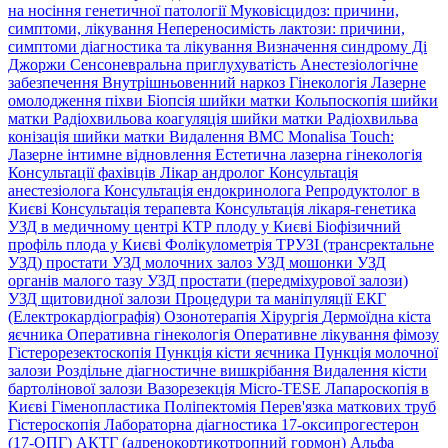
на носіння генетичної патології
Муковісцидоз: причини,
симптоми, лікування
Непереносимість лактози: причини,
симптоми діагностика та лікування
Визначення синдрому Ді
Джоржи
Сенсоневральна приглухуватість
Анестезіологічне
забезпечення
Внутрішньовенний наркоз
Гінекологія
Лазерне
омолодження піхви
Біопсія шийки матки
Кольпоскопія шийки
матки
Радіохвильова коагуляція шийки матки
Радіохвильва
конізація шийки матки
Видалення ВМС
Monalisa Touch:
Лазерне інтимне відновлення
Естетична лазерна гінекологія
Консультації фахівців
Лікар андролог
Консультація
анестезіолога
Консультація ендокринолога
Репродуктолог в
Києві
Консультація терапевта
Консультація лікаря-генетика
УЗД в медичному центрі
КТР плоду у Києві
Біофізичний
профіль плода у Києві
Фолікулометрія
ТРУЗІ (трансректальне
УЗД) простати
УЗД молочних залоз
УЗД мошонки
УЗД
органів малого тазу
УЗД простати (передміхурової залози)
УЗД щитовидної залози
Процедури та маніпуляції
ЕКГ
(Електрокардіографія)
Озонотерапія
Хірургія
Дермоїдна кіста
яєчника
Оперативна гінекологія
Оперативне лікування фімозу
Гістерорезектоскопія
Пункція кісти яєчника
Пункція молочної
залози
Роздільне діагностичне вишкрібання
Видалення кісти
бартолінової залози
Вазорезекція
Micro-TESE
Лапароскопія в
Києві
Гіменопластика
Поліпектомія
Перев'язка маткових труб
Гістероскопія
Лабораторна діагностика
17-оксипрогестерон
(17-ОПГ)
АКТГ (адренокортикотропний гормон)
Альфа