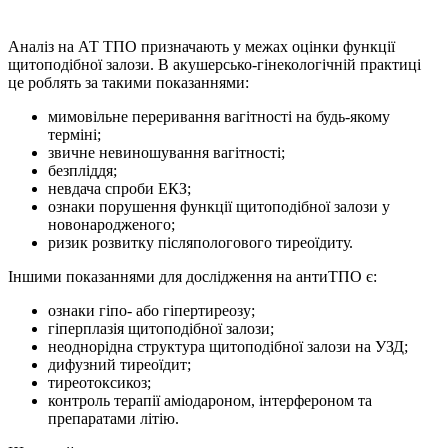
Аналіз на АТ ТПО призначають у межах оцінки функції
щитоподібної залози. В акушерсько-гінекологічній практиці
це роблять за такими показаннями:
мимовільне переривання вагітності на будь-якому
терміні;
звичне невиношування вагітності;
безпліддя;
невдача спроби ЕКЗ;
ознаки порушення функції щитоподібної залози у
новонародженого;
ризик розвитку післяпологового тиреоїдиту.
Іншими показаннями для дослідження на антиТПО є:
ознаки гіпо- або гіпертиреозу;
гіперплазія щитоподібної залози;
неоднорідна структура щитоподібної залози на УЗД;
дифузний тиреоїдит;
тиреотоксикоз;
контроль терапії аміодароном, інтерфероном та
препаратами літію.