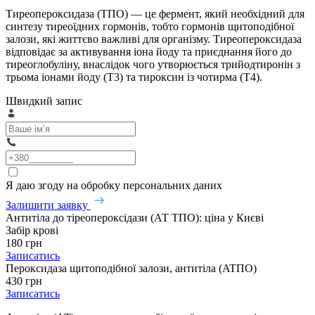
Тиреопероксидаза (ТПО) — це фермент, який необхідний для
синтезу тиреоїдних гормонів, тобто гормонів щитоподібної
залози, які життєво важливі для організму. Тиреопероксидаза
відповідає за активування іона йоду та приєднання його до
тиреоглобуліну, внаслідок чого утворюється трийодтиронін з
трьома іонами йоду (Т3) та тироксин із чотирма (Т4).
Швидкий запис
Я даю згоду на обробку персональних даних
Залишити заявку
Антитіла до тіреопероксідази (АТ ТПО): ціна у Києві
Забір крові
180 грн
Записатись
Пероксидаза щитоподібної залози, антитіла (ATПO)
430 грн
Записатись