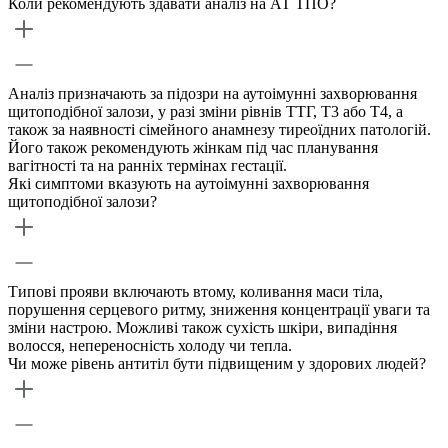
Коли рекомендують здавати аналіз на АТ ТПО?
Аналіз призначають за підозри на аутоімунні захворювання
щитоподібної залози, у разі зміни рівнів ТТГ, Т3 або Т4, а
також за наявності сімейного анамнезу тиреоїдних патологій.
Його також рекомендують жінкам під час планування
вагітності та на ранніх термінах гестації.
Які симптоми вказують на аутоімунні захворювання
щитоподібної залози?
Типові прояви включають втому, коливання маси тіла,
порушення серцевого ритму, зниження концентрації уваги та
зміни настрою. Можливі також сухість шкіри, випадіння
волосся, непереносність холоду чи тепла.
Чи може рівень антитіл бути підвищеним у здорових людей?