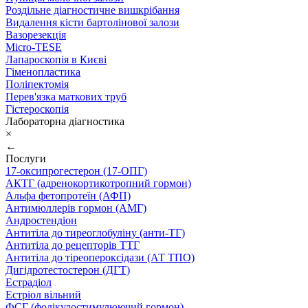
Роздільне діагностичне вишкрібання
Видалення кісти бартолінової залози
Вазорезекція
Micro-TESE
Лапароскопія в Києві
Гіменопластика
Поліпектомія
Перев'язка маткових труб
Гістероскопія
Лабораторна діагностика
×
←
Послуги
17-оксипрогестерон (17-ОПГ)
АКТГ (адренокортикотропний гормон)
Альфа фетопротеїн (АФП)
Антимюллерів гормон (АМГ)
Андростендіон
Антитіла до тиреоглобуліну (анти-ТГ)
Антитіла до рецепторів ТТГ
Антитіла до тіреопероксідази (АТ ТПО)
Дигідротестостерон (ДГТ)
Естрадіол
Естріол вільний
ФСГ (фолікулостимулюючий гормон)