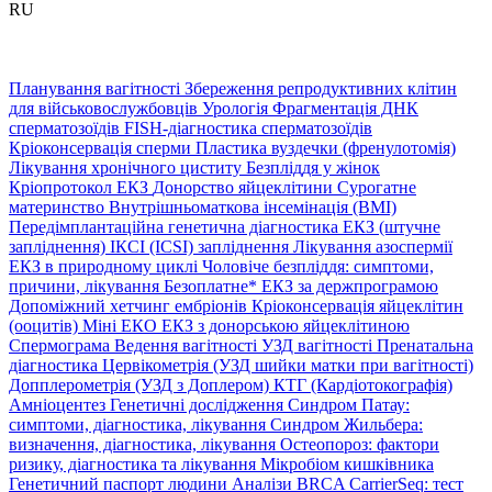
RU
Планування вагітності
Збереження репродуктивних клітин
для військовослужбовців
Урологія
Фрагментація ДНК
сперматозоїдів
FISH-діагностика сперматозоїдів
Кріоконсервація сперми
Пластика вуздечки (френулотомія)
Лікування хронічного циститу
Безпліддя у жінок
Кріопротокол ЕКЗ
Донорство яйцеклітини
Сурогатне
материнство
Внутрішньоматкова інсемінація (ВМІ)
Передімплантаційна генетична діагностика
ЕКЗ (штучне
запліднення)
ІКСІ (ICSI) запліднення
Лікування азоспермії
ЕКЗ в природному циклі
Чоловіче безпліддя: симптоми,
причини, лікування
Безоплатне* ЕКЗ за держпрограмою
Допоміжний хетчинг ембріонів
Кріоконсервація яйцеклітин
(ооцитів)
Міні ЕКО
ЕКЗ з донорською яйцеклітиною
Спермограма
Ведення вагітності
УЗД вагітності
Пренатальна
діагностика
Цервікометрія (УЗД шийки матки при вагітності)
Допплерометрія (УЗД з Доплером)
КТГ (Кардіотокографія)
Амніоцентез
Генетичні дослідження
Синдром Патау:
симптоми, дiагностика, лiкування
Синдром Жильбера:
визначення, діагностика, лікування
Остеопороз: фактори
ризику, діагностика та лікування
Мікробіом кишківника
Генетичний паспорт людини
Аналізи BRCA
CarrierSeq: тест