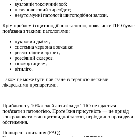
вузловий токсичний зоб;
післяпологовий тиреоїдит;
неаутоімунні патології щитоподібної залози.
Крім проблем із щитоподібною залозою, поява антиТПО буває
пов'язана з такими патологіями:
цукровий діабет;
системна червона вовчанка;
ревматоїдний артрит;
розсіяний склероз;
гіпокортицизм;
вітиліго.
Також це може бути пов'язане із терапією деякими
лікарськими препаратами.
Приблизно у 10% людей антитіла до ТПО не вдається
пов'язати з патологією. Проте їхня присутність — це привід
контролювати стан щитовидної залози, періодично проходячи
обстеження.
Поширені запитання (FAQ)