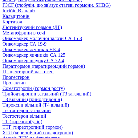
ГЗСГ (глобулін, що зв'язує статеві гормони, SHBG)
Інгібін B аналіз
Кальцитонін
Кортизол
Лютеїнізуючий гормон (ЛГ)
Метанефрини в сечі
Онкомаркер молочної залози СА 15-3
Онкомаркер СА 19-9
Онкомаркер яєчників НЕ-4
Онкомаркер яичників СА 125
Онкомаркер шлунку СА 72-4
Паратгормон (паратиреоїдний гормон)
Плацентарний лактоген
Прогестерон
Пролактин
Соматотропін (гормон росту)
Трийодтиронин загальний (Т3 загальний)
Т3 вільний (трийодтиронін)
Тироксин вільний (Т4 вільний)
Тестостерон загальний
Тестостерон вільний
ТГ (тиреоглобулін)
ТТГ (тиреотропний гормон)
ХГЛ (хорионічний гонадотропін)