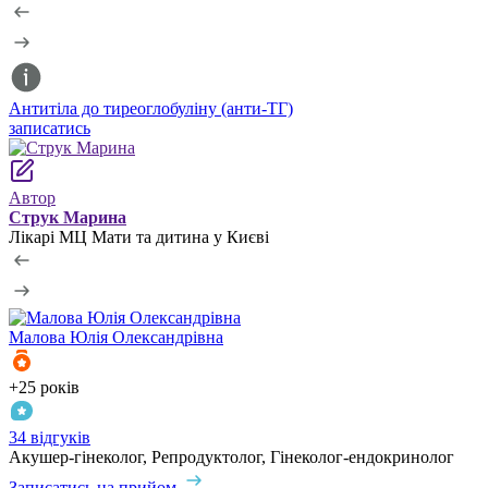
Антитіла до тиреоглобуліну (анти-ТГ)
Т
записатись
з
Автор
Струк Марина
Лікарі МЦ Мати та дитина у Києві
Малова
Юлія Олександрівна
+25 років
+
34 відгуків
1
Акушер-гінеколог, Репродуктолог, Гінеколог-ендокринолог
А
Записатись на прийом
З