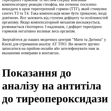
компенсаторну реакцію гіпофіза, він починає посилено
викидати в кров тиреотропний гормон (ТТГ), який стимулює
синтез ТЗ та Т4. Така компенсація може бути тривалою, іноді
довічною. Все залежить від ступеня дефіциту та особливостей
організму. Якщо компенсаторний механізм виснажується,
розвивається гіпотиреоз. І надлишок, і дефіцит тиреоїдних
гормонів негативно впливає весь організм.
Звертайтеся до наших медичних центрів "Мати та Дитина" у
Києві для отримання аналізу АТ ТПО. Ви можете зручно
записатися на прийом онлайн або зателефонувати нам за
вказаними номерами в контактах.
Показання до
аналізу на антитіла
до тиреопероксидази