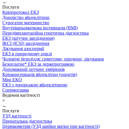
←
Послуги
Кріопротокол ЕКЗ
Донорство яйцеклітини
Сурогатне материнство
Внутрішньоматкова інсемінація (ВМІ)
Передімплантаційна генетична діагностика
ЕКЗ (штучне запліднення)
ІКСІ (ICSI) запліднення
Лікування азоспермії
ЕКЗ в природному циклі
Чоловіче безпліддя: симптоми, причини, лікування
Безоплатне* ЕКЗ за держпрограмою
Допоміжний хетчинг ембріонів
Кріоконсервація яйцеклітин (ооцитів)
Міні ЕКО
ЕКЗ з донорською яйцеклітиною
Спермограма
Ведення вагітності
×
←
Послуги
УЗД вагітності
Пренатальна діагностика
Цервікометрія (УЗД шийки матки при вагітності)