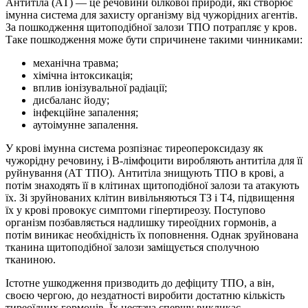
Антитіла (АТ) — це речовини білкової природи, які створює
імунна система для захисту організму від чужорідних агентів.
За пошкодження щитоподібної залози ТПО потрапляє у кров.
Таке пошкодження може бути спричинене такими чинниками:
механічна травма;
хімічна інтоксикація;
вплив іонізувальної радіації;
дисбаланс йоду;
інфекційне запалення;
аутоімунне запалення.
У крові імунна система розпізнає тиреопероксидазу як
чужорідну речовину, і В-лімфоцити виробляють антитіла для її
руйнування (АТ ТПО). Антитіла знищують ТПО в крові, а
потім знаходять її в клітинах щитоподібної залози та атакують
їх. Зі зруйнованих клітин вивільняються ТЗ і Т4, підвищення
їх у крові провокує симптоми гіпертиреозу. Поступово
організм позбавляється надлишку тиреоїдних гормонів, а
потім виникає необхідність їх поповнення. Однак зруйнована
тканина щитоподібної залози заміщується сполучною
тканиною.
Істотне ушкодження призводить до дефіциту ТПО, а він,
своєю чергою, до нездатності виробити достатню кількість
тиреоїдних гормонів. Їх нестача спершу викликає