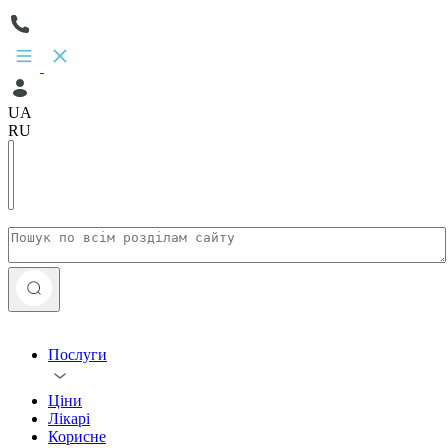
UA
RU
Послуги
Ціни
Лікарі
Корисне