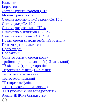
Кальцитонін
Кортизол
Лютеїнізуючий гормон (ЛГ)
Метанефрини в сечі
Онкомаркер молочної залози СА 15-3
Онкомаркер СА 19-9
Онкомаркер яєчників НЕ-4
Онкомаркер яичників СА 125
Онкомаркер шлунку СА 72-4
Паратгормон (паратиреоїдний гормон)
Плацентарний лактоген
Прогестерон
Пролактин
Соматотропін (гормон росту)
Трийодтиронин загальний (Т3 загальний)
Т3 вільний (трийодтиронін)
Тироксин вільний (Т4 вільний)
Тестостерон загальний
Тестостерон вільний
ТГ (тиреоглобулін)
ТТГ (тиреотропний гормон)
ХГЛ (хорионічний гонадотропін)
Аналіз ДНК на батьківство