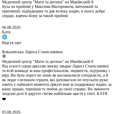
Медичний центр "Мати та дитина" на Макіївській 8
Була на прийомі у Максима Вікторовича, ввічливий та
приємний, підбадьорив та дав велику надію, в нього добре
сердце, вдячна йому за такий прийом
06.08.2026
Катя
Відгук про
Ковалевська Лариса Станіславівна
Медичний центр "Мати та дитина" на Макіївській 8
Від усього серця дякуємо моєму лікарю Ларисі Станіславівні
та всій команді за ваш професіоналізм, людяність, підтримку і
віру. Ви були поруч не лише як висококласні спеціалісти, а й
як люди з великим серцем, які допомагали не опускати руки
навіть у найважчі моменти.Дякую вам за подаровану надію, за
вашу працю, терпіння та любов до своєї справи. Ви змінюєте
людські долі й даруєте сім'ям найбільше щастя у світі. КАТЯ
❤️
05.08.2026