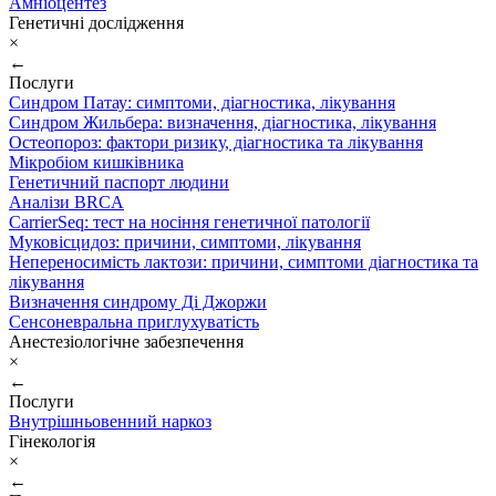
Амніоцентез
Генетичні дослідження
×
←
Послуги
Синдром Патау: симптоми, дiагностика, лiкування
Синдром Жильбера: визначення, діагностика, лікування
Остеопороз: фактори ризику, діагностика та лікування
Мікробіом кишківника
Генетичний паспорт людини
Аналізи BRCA
CarrierSeq: тест на носіння генетичної патології
Муковісцидоз: причини, симптоми, лікування
Непереносимість лактози: причини, симптоми діагностика та
лікування
Визначення синдрому Ді Джоржи
Сенсоневральна приглухуватість
Анестезіологічне забезпечення
×
←
Послуги
Внутрішньовенний наркоз
Гінекологія
×
←