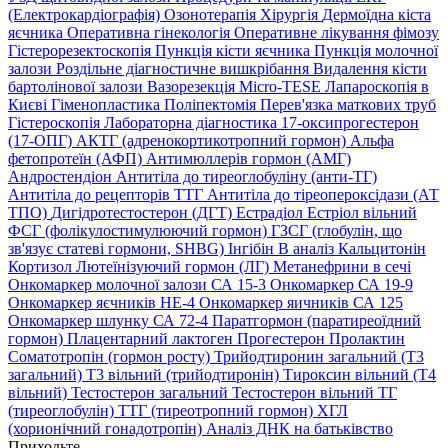
(Електрокардіографія)
Озонотерапія
Хірургія
Дермоїдна кіста
яєчника
Оперативна гінекологія
Оперативне лікування фімозу
Гістерорезектоскопія
Пункція кісти яєчника
Пункція молочної
залози
Роздільне діагностичне вишкрібання
Видалення кісти
бартолінової залози
Вазорезекція
Micro-TESE
Лапароскопія в
Києві
Гіменопластика
Поліпектомія
Перев'язка маткових труб
Гістероскопія
Лабораторна діагностика
17-оксипрогестерон
(17-ОПГ)
АКТГ (адренокортикотропний гормон)
Альфа
фетопротеїн (АФП)
Антимюллерів гормон (АМГ)
Андростендіон
Антитіла до тиреоглобуліну (анти-ТГ)
Антитіла до рецепторів ТТГ
Антитіла до тіреопероксідази (АТ
ТПО)
Дигідротестостерон (ДГТ)
Естрадіол
Естріол вільний
ФСГ (фолікулостимулюючий гормон)
ГЗСГ (глобулін, що
зв'язує статеві гормони, SHBG)
Інгібін B аналіз
Кальцитонін
Кортизол
Лютеїнізуючий гормон (ЛГ)
Метанефрини в сечі
Онкомаркер молочної залози СА 15-3
Онкомаркер СА 19-9
Онкомаркер яєчників НЕ-4
Онкомаркер яичників СА 125
Онкомаркер шлунку СА 72-4
Паратгормон (паратиреоїдний
гормон)
Плацентарний лактоген
Прогестерон
Пролактин
Соматотропін (гормон росту)
Трийодтиронин загальний (Т3
загальний)
Т3 вільний (трийодтиронін)
Тироксин вільний (Т4
вільний)
Тестостерон загальний
Тестостерон вільний
ТГ
(тиреоглобулін)
ТТГ (тиреотропний гормон)
ХГЛ
(хорионічний гонадотропін)
Аналіз ДНК на батьківство
Приходьте