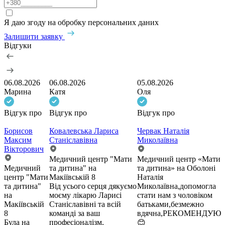
Я даю згоду на обробку персональних даних
Залишити заявку
Відгуки
06.08.2026
06.08.2026
05.08.2026
Марина
Катя
Оля
Відгук про
Відгук про
Відгук про
Борисов
Ковалевська Лариса
Червак Наталія
Максим
Станіславівна
Миколаївна
Вікторович
Медичний центр "Мати
Медичний центр «Мати
Медичний
та дитина" на
та дитина» на Оболоні
центр "Мати
Макіївській 8
Наталія
та дитина"
Від усього серця дякуємо
Миколаївна,допомогла
на
моєму лікарю Ларисі
стати нам з чоловіком
Макіївській
Станіславівні та всій
батьками,безмежно
8
команді за ваш
вдячна,РЕКОМЕНДУЮ
Була на
професіоналізм,
😊