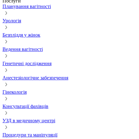
Послуги
Планування вагітності
Урологія
Безпліддя у жінок
Ведення вагітності
Генетичні дослідження
Анестезіологічне забезпечення
Гінекологія
Консультації фахівців
УЗД в медичному центрі
Процедури та маніпуляції