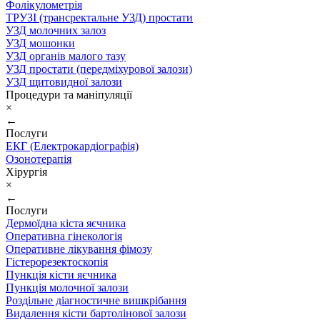
Фолікулометрія
ТРУЗІ (трансректальне УЗД) простати
УЗД молочних залоз
УЗД мошонки
УЗД органів малого тазу
УЗД простати (передміхурової залози)
УЗД щитовидної залози
Процедури та маніпуляції
×
←
Послуги
ЕКГ (Електрокардіографія)
Озонотерапія
Хірургія
×
←
Послуги
Дермоїдна кіста яєчника
Оперативна гінекологія
Оперативне лікування фімозу
Гістерорезектоскопія
Пункція кісти яєчника
Пункція молочної залози
Роздільне діагностичне вишкрібання
Видалення кісти бартолінової залози