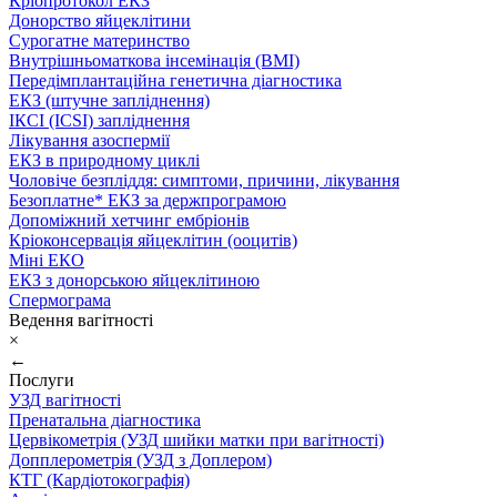
Кріопротокол ЕКЗ
Донорство яйцеклітини
Сурогатне материнство
Внутрішньоматкова інсемінація (ВМІ)
Передімплантаційна генетична діагностика
ЕКЗ (штучне запліднення)
ІКСІ (ICSI) запліднення
Лікування азоспермії
ЕКЗ в природному циклі
Чоловіче безпліддя: симптоми, причини, лікування
Безоплатне* ЕКЗ за держпрограмою
Допоміжний хетчинг ембріонів
Кріоконсервація яйцеклітин (ооцитів)
Міні ЕКО
ЕКЗ з донорською яйцеклітиною
Спермограма
Ведення вагітності
×
←
Послуги
УЗД вагітності
Пренатальна діагностика
Цервікометрія (УЗД шийки матки при вагітності)
Допплерометрія (УЗД з Доплером)
КТГ (Кардіотокографія)