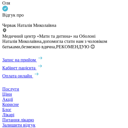
Оля
Відгук про
Червак Наталія Миколаївна
Медичний центр «Мати та дитина» на Оболоні
Наталія Миколаївна,допомогла стати нам з чоловіком
батьками,безмежно вдячна,РЕКОМЕНДУЮ 😊
Запис на прийом
Кабінет пацієнта
Оплата онлайн
Послуги
Ціни
Акції
Корисне
Блог
Лікарі
Питання лікарю
Залишити відгук