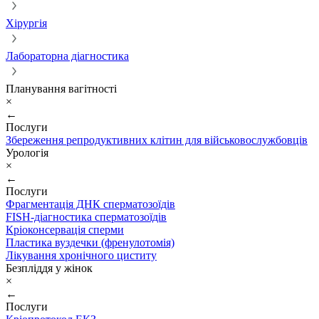
Хірургія
Лабораторна діагностика
Планування вагітності
×
←
Послуги
Збереження репродуктивних клітин для військовослужбовців
Урологія
×
←
Послуги
Фрагментація ДНК сперматозоїдів
FISH-діагностика сперматозоїдів
Кріоконсервація сперми
Пластика вуздечки (френулотомія)
Лікування хронічного циститу
Безпліддя у жінок
×
←
Послуги