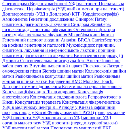
Спермограма
Ведення вагітності
УЗД вагітності
Пренатальна
діагностика
Цервікометрія (УЗД шийки матки при вагітності)
Допплерометрія (УЗД з Доплером)
КТГ (Кардіотокографія)
Амніоцентез
Генетичні дослідження
Синдром Патау:
симптоми, дiагностика, лiкування
Синдром Жильбера:
визначення, діагностика, лікування
Остеопороз: фактори
ризику, діагностика та лікування
Мікробіом кишківника
Генетичний паспорт людини
Аналізи BRCA
CarrierSeq: тест
на носіння генетичної патології
Муковісцидоз: причини,
симптоми, лікування
Непереносимість лактози: причини,
симптоми діагностика та лікування
Визначення синдрому Ді
Джоржи
Сенсоневральна приглухуватість
Анестезіологічне
забезпечення
Внутрішньовенний наркоз
Гінекологія
Лазерне
омолодження піхви
Біопсія шийки матки
Кольпоскопія шийки
матки
Радіохвильова коагуляція шийки матки
Радіохвильва
конізація шийки матки
Видалення ВМС
Monalisa Touch:
Лазерне інтимне відновлення
Естетична лазерна гінекологія
Консультації фахівців
Лікар андролог
Консультація
анестезіолога
Консультація ендокринолога
Репродуктолог в
Києві
Консультація терапевта
Консультація лікаря-генетика
УЗД в медичному центрі
КТР плоду у Києві
Біофізичний
профіль плода у Києві
Фолікулометрія
ТРУЗІ (трансректальне
УЗД) простати
УЗД молочних залоз
УЗД мошонки
УЗД
органів малого тазу
УЗД простати (передміхурової залози)
УЗД щитовидної залози
Процедури та маніпуляції
ЕКГ