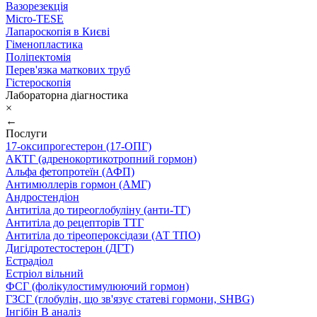
Вазорезекція
Micro-TESE
Лапароскопія в Києві
Гіменопластика
Поліпектомія
Перев'язка маткових труб
Гістероскопія
Лабораторна діагностика
×
←
Послуги
17-оксипрогестерон (17-ОПГ)
АКТГ (адренокортикотропний гормон)
Альфа фетопротеїн (АФП)
Антимюллерів гормон (АМГ)
Андростендіон
Антитіла до тиреоглобуліну (анти-ТГ)
Антитіла до рецепторів ТТГ
Антитіла до тіреопероксідази (АТ ТПО)
Дигідротестостерон (ДГТ)
Естрадіол
Естріол вільний
ФСГ (фолікулостимулюючий гормон)
ГЗСГ (глобулін, що зв'язує статеві гормони, SHBG)
Інгібін B аналіз