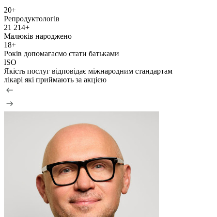
20+
Репродуктологів
21 214+
Малюків народжено
18+
Років допомагаємо стати батьками
ISO
Якість послуг відповідає міжнародним стандартам
лiкарі які приймають за акцією
+
2
А
д
З