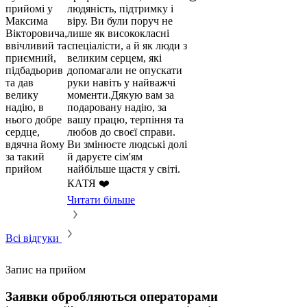
прийомі у
людяність, підтримку і
Максима
віру. Ви були поруч не
Вікторовича,
лише як висококласні
ввічливий та
спеціалісти, а й як люди з
приємний,
великим серцем, які
підбадьорив
допомагали не опускати
та дав
руки навіть у найважчі
велику
моменти.Дякую вам за
надію, в
подаровану надію, за
нього добре
вашу працю, терпіння та
сердце,
любов до своєї справи.
вдячна йому
Ви змінюєте людські долі
за такий
й даруєте сім'ям
прийом
найбільше щастя у світі.
КАТЯ ❤️
Читати більше
Всі відгуки
Запис на прийом
Заявки обробляються операторами