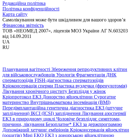
Редакційна політика
Політика конфіденційності
Карта сайту
Самолікування може бути шкідливим для вашого здоров’я
Фінансова звітність
ТОВ «НЕОМЕД 2007», ліцензія МОЗ України АГ N.603203
від 14.09.2011
UA
RU
Планування вагітності
Збереження репродуктивних клітин
для військовослужбовців
Урологія
Фрагментація ДНК
сперматозоїдів
FISH-діагностика сперматозоїдів
Кріоконсервація сперми
Пластика вуздечки (френулотомія)
Лікування хронічного циститу
Безпліддя у жінок
Кріопротокол ЕКЗ
Донорство яйцеклітини
Сурогатне
материнство
Внутрішньоматкова інсемінація (ВМІ)
Передімплантаційна генетична діагностика
ЕКЗ (штучне
запліднення)
ІКСІ (ICSI) запліднення
Лікування азоспермії
ЕКЗ в природному циклі
Чоловіче безпліддя: симптоми,
причини, лікування
Безоплатне* ЕКЗ за держпрограмою
Допоміжний хетчинг ембріонів
Кріоконсервація яйцеклітин
(ооцитів)
Міні ЕКО
ЕКЗ з донорською яйцеклітиною