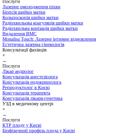
Послуги
Лазерне омолодження піхви
Біопсія шийки матки
Кольпоскопія шийки матки
Радіохвильова коагуляція шийки матки
Радіохвильва конізація шийки матки
Видалення ВМС
Monalisa Touch: Лазерне інтимне відновлення
Естетична лазерна гінекологія
Консультації фахівців
×
←
Послуги
Лікар андролог
Консультація анестезіолога
Консультація ендокринолога
Репродуктолог в Києві
Консультація терапевта
Консультація лікаря-генетика
УЗД в медичному центрі
×
←
Послуги
КТР плоду у Києві
Біофізичний профіль плода у Києві