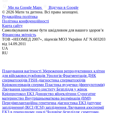
Ми на Google Maps
Відгуки в Google
© 2026 Мати та дитина. Всі права захищені.
Редакційна політика
Політика конфіденційності
Карта сайту
Самолікування може бути шкідливим для вашого здоров’я
Фінансова звітність
ТОВ «НЕОМЕД 2007», ліцензія МОЗ України АГ N.603203
від 14.09.2011
UA
RU
Планування вагітності
Збереження репродуктивних клітин
для військовослужбовців
Урологія
Фрагментація ДНК
сперматозоїдів
FISH-діагностика сперматозоїдів
Кріоконсервація сперми
Пластика вуздечки (френулотомія)
Лікування хронічного циститу
Безпліддя у жінок
Кріопротокол ЕКЗ
Донорство яйцеклітини
Сурогатне
материнство
Внутрішньоматкова інсемінація (ВМІ)
Передімплантаційна генетична діагностика
ЕКЗ (штучне
запліднення)
ІКСІ (ICSI) запліднення
Лікування азоспермії
ЕКЗ в природному циклі
Чоловіче безпліддя: симптоми,