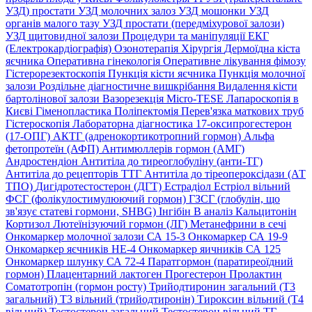
УЗД) простати
УЗД молочних залоз
УЗД мошонки
УЗД
органів малого тазу
УЗД простати (передміхурової залози)
УЗД щитовидної залози
Процедури та маніпуляції
ЕКГ
(Електрокардіографія)
Озонотерапія
Хірургія
Дермоїдна кіста
яєчника
Оперативна гінекологія
Оперативне лікування фімозу
Гістерорезектоскопія
Пункція кісти яєчника
Пункція молочної
залози
Роздільне діагностичне вишкрібання
Видалення кісти
бартолінової залози
Вазорезекція
Micro-TESE
Лапароскопія в
Києві
Гіменопластика
Поліпектомія
Перев'язка маткових труб
Гістероскопія
Лабораторна діагностика
17-оксипрогестерон
(17-ОПГ)
АКТГ (адренокортикотропний гормон)
Альфа
фетопротеїн (АФП)
Антимюллерів гормон (АМГ)
Андростендіон
Антитіла до тиреоглобуліну (анти-ТГ)
Антитіла до рецепторів ТТГ
Антитіла до тіреопероксідази (АТ
ТПО)
Дигідротестостерон (ДГТ)
Естрадіол
Естріол вільний
ФСГ (фолікулостимулюючий гормон)
ГЗСГ (глобулін, що
зв'язує статеві гормони, SHBG)
Інгібін B аналіз
Кальцитонін
Кортизол
Лютеїнізуючий гормон (ЛГ)
Метанефрини в сечі
Онкомаркер молочної залози СА 15-3
Онкомаркер СА 19-9
Онкомаркер яєчників НЕ-4
Онкомаркер яичників СА 125
Онкомаркер шлунку СА 72-4
Паратгормон (паратиреоїдний
гормон)
Плацентарний лактоген
Прогестерон
Пролактин
Соматотропін (гормон росту)
Трийодтиронин загальний (Т3
загальний)
Т3 вільний (трийодтиронін)
Тироксин вільний (Т4
вільний)
Тестостерон загальний
Тестостерон вільний
ТГ