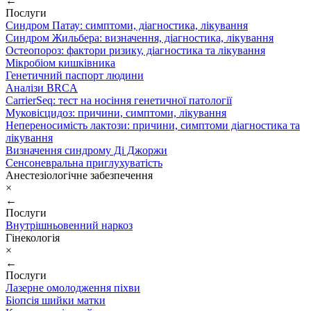
←
Послуги
Синдром Патау: симптоми, дiагностика, лiкування
Синдром Жильбера: визначення, діагностика, лікування
Остеопороз: фактори ризику, діагностика та лікування
Мікробіом кишківника
Генетичний паспорт людини
Аналізи BRCA
CarrierSeq: тест на носіння генетичної патології
Муковісцидоз: причини, симптоми, лікування
Непереносимість лактози: причини, симптоми діагностика та
лікування
Визначення синдрому Ді Джоржи
Сенсоневральна приглухуватість
Анестезіологічне забезпечення
×
←
Послуги
Внутрішньовенний наркоз
Гінекологія
×
←
Послуги
Лазерне омолодження піхви
Біопсія шийки матки