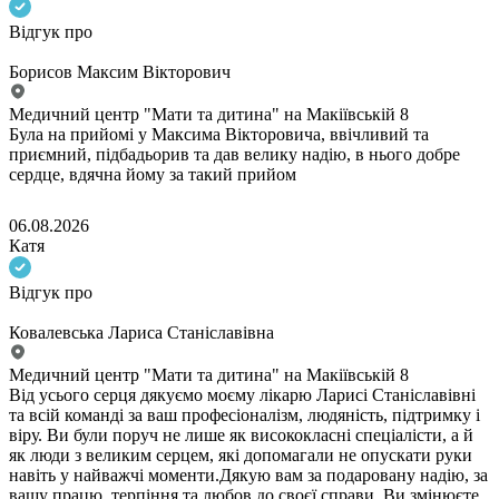
Відгук про
Борисов Максим Вікторович
Медичний центр "Мати та дитина" на Макіївській 8
Була на прийомі у Максима Вікторовича, ввічливий та
приємний, підбадьорив та дав велику надію, в нього добре
сердце, вдячна йому за такий прийом
06.08.2026
Катя
Відгук про
Ковалевська Лариса Станіславівна
Медичний центр "Мати та дитина" на Макіївській 8
Від усього серця дякуємо моєму лікарю Ларисі Станіславівні
та всій команді за ваш професіоналізм, людяність, підтримку і
віру. Ви були поруч не лише як висококласні спеціалісти, а й
як люди з великим серцем, які допомагали не опускати руки
навіть у найважчі моменти.Дякую вам за подаровану надію, за
вашу працю, терпіння та любов до своєї справи. Ви змінюєте