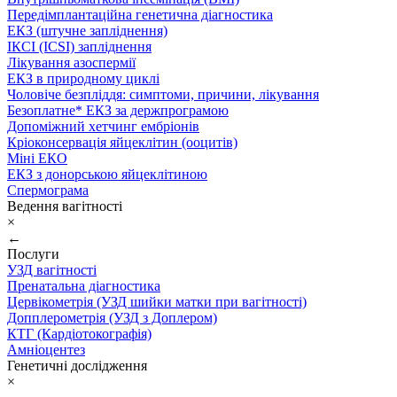
Передімплантаційна генетична діагностика
ЕКЗ (штучне запліднення)
ІКСІ (ICSI) запліднення
Лікування азоспермії
ЕКЗ в природному циклі
Чоловіче безпліддя: симптоми, причини, лікування
Безоплатне* ЕКЗ за держпрограмою
Допоміжний хетчинг ембріонів
Кріоконсервація яйцеклітин (ооцитів)
Міні ЕКО
ЕКЗ з донорською яйцеклітиною
Спермограма
Ведення вагітності
×
←
Послуги
УЗД вагітності
Пренатальна діагностика
Цервікометрія (УЗД шийки матки при вагітності)
Допплерометрія (УЗД з Доплером)
КТГ (Кардіотокографія)
Амніоцентез
Генетичні дослідження
×