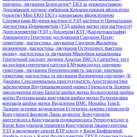
причини, лікування
Безоплатне* ЕКЗ за держпрограмою
Допоміжний хетчинг ембріонів
Кріоконсервація яйцеклітин
(ооцитів)
Міні ЕКО
ЕКЗ з донорською яйцеклітиною
Спермограма
Ведення вагітності
УЗД вагітності
Пренатальна
діагностика
Цервікометрія (УЗД шийки матки при вагітності)
Допплерометрія (УЗД з Доплером)
КТГ (Кардіотокографія)
Амніоцентез
Генетичні дослідження
Синдром Патау:
симптоми, дiагностика, лiкування
Синдром Жильбера:
визначення, діагностика, лікування
Остеопороз: фактори
ризику, діагностика та лікування
Мікробіом кишківника
Генетичний паспорт людини
Аналізи BRCA
CarrierSeq: тест
на носіння генетичної патології
Муковісцидоз: причини,
симптоми, лікування
Непереносимість лактози: причини,
симптоми діагностика та лікування
Визначення синдрому Ді
Джоржи
Сенсоневральна приглухуватість
Анестезіологічне
забезпечення
Внутрішньовенний наркоз
Гінекологія
Лазерне
омолодження піхви
Біопсія шийки матки
Кольпоскопія шийки
матки
Радіохвильова коагуляція шийки матки
Радіохвильва
конізація шийки матки
Видалення ВМС
Monalisa Touch:
Лазерне інтимне відновлення
Естетична лазерна гінекологія
Консультації фахівців
Лікар андролог
Консультація
анестезіолога
Консультація ендокринолога
Репродуктолог в
Києві
Консультація терапевта
Консультація лікаря-генетика
УЗД в медичному центрі
КТР плоду у Києві
Біофізичний
профіль плода у Києві
Фолікулометрія
ТРУЗІ (трансректальне