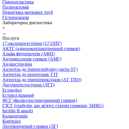
Гіменопластика
Поліпектомія
Перев'язка маткових труб
Гістероскопія
Лабораторна діагностика
×
←
Послуги
17-оксипрогестерон (17-ОПГ)
АКТГ (адренокортикотропний гормон)
Альфа фетопротеїн (АФП)
Антимюллерів гормон (АМГ)
Андростендіон
Антитіла до тиреоглобуліну (анти-ТГ)
Антитіла до рецепторів ТТГ
Антитіла до тіреопероксідази (АТ ТПО)
Дигідротестостерон (ДГТ)
Естрадіол
Естріол вільний
ФСГ (фолікулостимулюючий гормон)
ГЗСГ (глобулін, що зв'язує статеві гормони, SHBG)
Інгібін B аналіз
Кальцитонін
Кортизол
Лютеїнізуючий гормон (ЛГ)