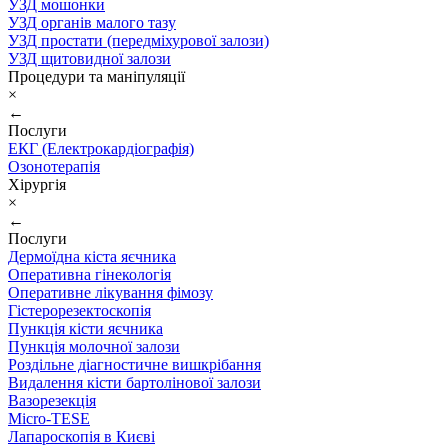
УЗД мошонки
УЗД органів малого тазу
УЗД простати (передміхурової залози)
УЗД щитовидної залози
Процедури та маніпуляції
×
←
Послуги
ЕКГ (Електрокардіографія)
Озонотерапія
Хірургія
×
←
Послуги
Дермоїдна кіста яєчника
Оперативна гінекологія
Оперативне лікування фімозу
Гістерорезектоскопія
Пункція кісти яєчника
Пункція молочної залози
Роздільне діагностичне вишкрібання
Видалення кісти бартолінової залози
Вазорезекція
Micro-TESE
Лапароскопія в Києві