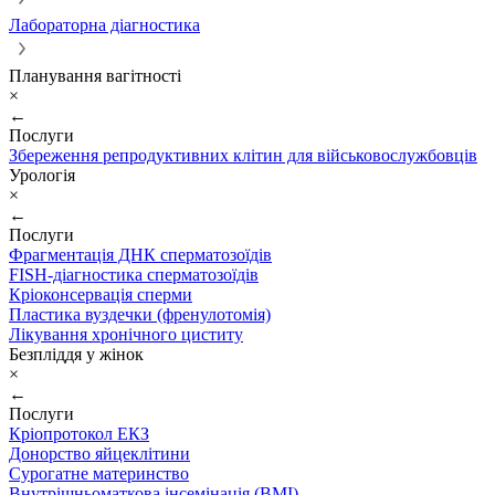
Лабораторна діагностика
Планування вагітності
×
←
Послуги
Збереження репродуктивних клітин для військовослужбовців
Урологія
×
←
Послуги
Фрагментація ДНК сперматозоїдів
FISH-діагностика сперматозоїдів
Кріоконсервація сперми
Пластика вуздечки (френулотомія)
Лікування хронічного циститу
Безпліддя у жінок
×
←
Послуги
Кріопротокол ЕКЗ
Донорство яйцеклітини
Сурогатне материнство
Внутрішньоматкова інсемінація (ВМІ)