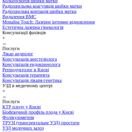
Кольпоскопія шийки матки
Радіохвильова коагуляція шийки матки
Радіохвильва конізація шийки матки
Видалення ВМС
Monalisa Touch: Лазерне інтимне відновлення
Естетична лазерна гінекологія
Консультації фахівців
×
←
Послуги
Лікар андролог
Консультація анестезіолога
Консультація ендокринолога
Репродуктолог в Києві
Консультація терапевта
Консультація лікаря-генетика
УЗД в медичному центрі
×
←
Послуги
КТР плоду у Києві
Біофізичний профіль плода у Києві
Фолікулометрія
ТРУЗІ (трансректальне УЗД) простати
УЗД молочних залоз