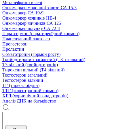
Метанефрини в сечі
Онкомаркер молочної залози СА 15-3
Онкомаркер СА 19-9
Онкомаркер яєчників НЕ-4
Онкомаркер яичників СА 125
Онкомаркер шлунку СА 72-4
Паратгормон (паратиреоїдний гормон)
Плацентарний лактоген
Прогестерон
Пролактин
Соматотропін (гормон росту)
Трийодтиронин загальний (Т3 загальний)
Т3 вільний (трийодтиронін)
Тироксин вільний (Т4 вільний)
Тестостерон загальний
Тестостерон вільний
ТГ (тиреоглобулін)
ТТГ (тиреотропний гормон)
ХГЛ (хорионічний гонадотропін)
Аналіз ДНК на батьківство