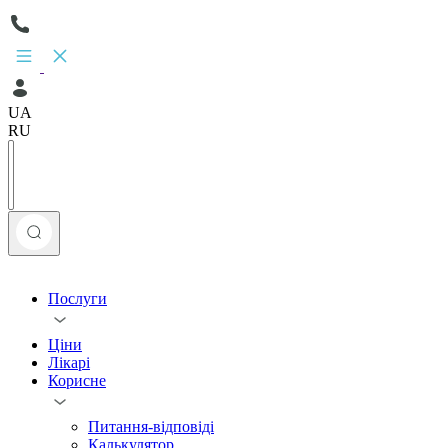
UA
RU
Послуги
Ціни
Лікарі
Корисне
Питання-відповіді
Калькулятор