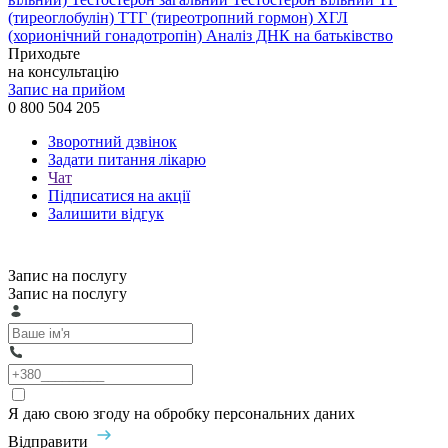
(тиреоглобулін)
ТТГ (тиреотропний гормон)
ХГЛ
(хорионічний гонадотропін)
Аналіз ДНК на батьківство
Приходьте
на консультацію
Запис на прийом
0 800 504 205
Зворотний дзвінок
Задати питання лікарю
Чат
Підписатися на акції
Залишити відгук
Запис на послугу
Запис на послугу
Я даю свою згоду на обробку персональних даних
Відправити