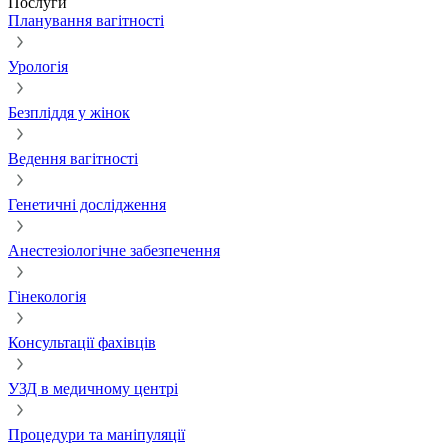
Послуги
Планування вагітності
Урологія
Безпліддя у жінок
Ведення вагітності
Генетичні дослідження
Анестезіологічне забезпечення
Гінекологія
Консультації фахівців
УЗД в медичному центрі
Процедури та маніпуляції