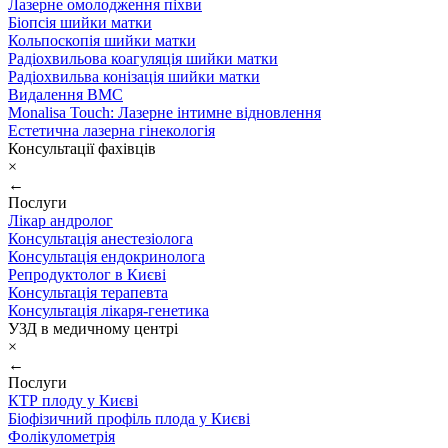
Лазерне омолодження піхви
Біопсія шийки матки
Кольпоскопія шийки матки
Радіохвильова коагуляція шийки матки
Радіохвильва конізація шийки матки
Видалення ВМС
Monalisa Touch: Лазерне інтимне відновлення
Естетична лазерна гінекологія
Консультації фахівців
×
←
Послуги
Лікар андролог
Консультація анестезіолога
Консультація ендокринолога
Репродуктолог в Києві
Консультація терапевта
Консультація лікаря-генетика
УЗД в медичному центрі
×
←
Послуги
КТР плоду у Києві
Біофізичний профіль плода у Києві
Фолікулометрія