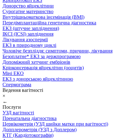
Кріопротокол ЕКЗ
Донорство яйцеклітини
Сурогатне материнство
Внутрішньоматкова інсемінація (ВМІ)
Передімплантаційна генетична діагностика
ЕКЗ (штучне запліднення)
ІКСІ (ICSI) запліднення
Лікування азоспермії
ЕКЗ в природному циклі
Чоловіче безпліддя: симптоми, причини, лікування
Безоплатне* ЕКЗ за держпрограмою
Допоміжний хетчинг ембріонів
Кріоконсервація яйцеклітин (ооцитів)
Міні ЕКО
ЕКЗ з донорською яйцеклітиною
Спермограма
Ведення вагітності
×
←
Послуги
УЗД вагітності
Пренатальна діагностика
Цервікометрія (УЗД шийки матки при вагітності)
Допплерометрія (УЗД з Доплером)
КТГ (Кардіотокографія)