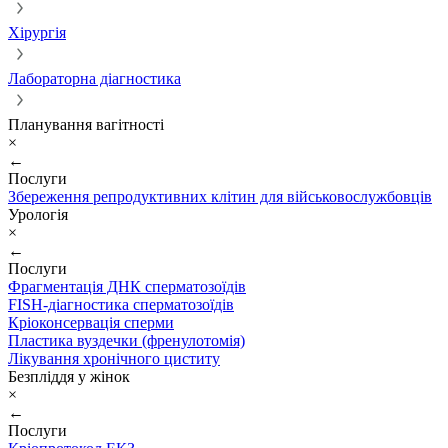
Хірургія
Лабораторна діагностика
Планування вагітності
×
←
Послуги
Збереження репродуктивних клітин для військовослужбовців
Урологія
×
←
Послуги
Фрагментація ДНК сперматозоїдів
FISH-діагностика сперматозоїдів
Кріоконсервація сперми
Пластика вуздечки (френулотомія)
Лікування хронічного циститу
Безпліддя у жінок
×
←
Послуги