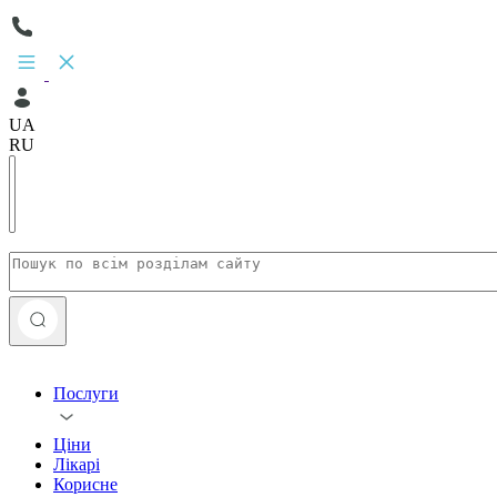
UA
RU
Послуги
Ціни
Лікарі
Корисне