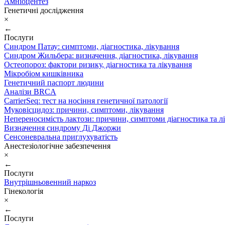
Амніоцентез
Генетичні дослідження
×
←
Послуги
Синдром Патау: симптоми, дiагностика, лiкування
Синдром Жильбера: визначення, діагностика, лікування
Остеопороз: фактори ризику, діагностика та лікування
Мікробіом кишківника
Генетичний паспорт людини
Аналізи BRCA
CarrierSeq: тест на носіння генетичної патології
Муковісцидоз: причини, симптоми, лікування
Непереносимість лактози: причини, симптоми діагностика та л
Визначення синдрому Ді Джоржи
Сенсоневральна приглухуватість
Анестезіологічне забезпечення
×
←
Послуги
Внутрішньовенний наркоз
Гінекологія
×
←
Послуги