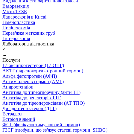
Видалення кісти бартолінової залози
Вазорезекція
Micro-TESE
Лапароскопія в Києві
Гіменопластика
Поліпектомія
Перев'язка маткових труб
Гістероскопія
Лабораторна діагностика
×
←
Послуги
17-оксипрогестерон (17-ОПГ)
АКТГ (адренокортикотропний гормон)
Альфа фетопротеїн (АФП)
Антимюллерів гормон (АМГ)
Андростендіон
Антитіла до тиреоглобуліну (анти-ТГ)
Антитіла до рецепторів ТТГ
Антитіла до тіреопероксідази (АТ ТПО)
Дигідротестостерон (ДГТ)
Естрадіол
Естріол вільний
ФСГ (фолікулостимулюючий гормон)
ГЗСГ (глобулін, що зв'язує статеві гормони, SHBG)