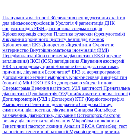
Планування вагітності
Збереження репродуктивних клітин
для військовослужбовців
Урологія
Фрагментація ДНК
сперматозоїдів
FISH-діагностика сперматозоїдів
Кріоконсервація сперми
Пластика вуздечки (френулотомія)
Лікування хронічного циститу
Безпліддя у жінок
Кріопротокол ЕКЗ
Донорство яйцеклітини
Сурогатне
материнство
Внутрішньоматкова інсемінація (ВМІ)
Передімплантаційна генетична діагностика
ЕКЗ (штучне
запліднення)
ІКСІ (ICSI) запліднення
Лікування азоспермії
ЕКЗ в природному циклі
Чоловіче безпліддя: симптоми,
причини, лікування
Безоплатне* ЕКЗ за держпрограмою
Допоміжний хетчинг ембріонів
Кріоконсервація яйцеклітин
(ооцитів)
Міні ЕКО
ЕКЗ з донорською яйцеклітиною
Спермограма
Ведення вагітності
УЗД вагітності
Пренатальна
діагностика
Цервікометрія (УЗД шийки матки при вагітності)
Допплерометрія (УЗД з Доплером)
КТГ (Кардіотокографія)
Амніоцентез
Генетичні дослідження
Синдром Патау:
симптоми, дiагностика, лiкування
Синдром Жильбера:
визначення, діагностика, лікування
Остеопороз: фактори
ризику, діагностика та лікування
Мікробіом кишківника
Генетичний паспорт людини
Аналізи BRCA
CarrierSeq: тест
на носіння генетичної патології
Муковісцидоз: причини,