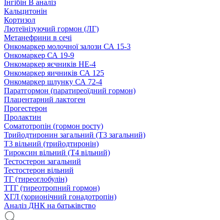
Інгібін B аналіз
Кальцитонін
Кортизол
Лютеїнізуючий гормон (ЛГ)
Метанефрини в сечі
Онкомаркер молочної залози СА 15-3
Онкомаркер СА 19-9
Онкомаркер яєчників НЕ-4
Онкомаркер яичників СА 125
Онкомаркер шлунку СА 72-4
Паратгормон (паратиреоїдний гормон)
Плацентарний лактоген
Прогестерон
Пролактин
Соматотропін (гормон росту)
Трийодтиронин загальний (Т3 загальний)
Т3 вільний (трийодтиронін)
Тироксин вільний (Т4 вільний)
Тестостерон загальний
Тестостерон вільний
ТГ (тиреоглобулін)
ТТГ (тиреотропний гормон)
ХГЛ (хорионічний гонадотропін)
Аналіз ДНК на батьківство