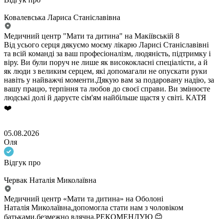
Ковалевська Лариса Станіславівна
Медичний центр "Мати та дитина" на Макіївській 8
Від усього серця дякуємо моєму лікарю Ларисі Станіславівні
та всій команді за ваш професіоналізм, людяність, підтримку і
віру. Ви були поруч не лише як висококласні спеціалісти, а й
як люди з великим серцем, які допомагали не опускати руки
навіть у найважчі моменти.Дякую вам за подаровану надію, за
вашу працю, терпіння та любов до своєї справи. Ви змінюєте
людські долі й даруєте сім'ям найбільше щастя у світі. КАТЯ
❤️
05.08.2026
Оля
Відгук про
Червак Наталія Миколаївна
Медичний центр «Мати та дитина» на Оболоні
Наталія Миколаївна,допомогла стати нам з чоловіком
батьками,безмежно вдячна,РЕКОМЕНДУЮ 😊