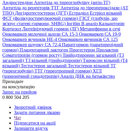
Андростендіон
Антитіла до тиреоглобуліну (анти-ТГ)
Антитіла до рецепторів ТТГ
Антитіла до тіреопероксідази (АТ
ТПО)
Дигідротестостерон (ДГТ)
Естрадіол
Естріол вільний
ФСГ (фолікулостимулюючий гормон)
ГЗСГ (глобулін, що
зв'язує статеві гормони, SHBG)
Інгібін B аналіз
Кальцитонін
Кортизол
Лютеїнізуючий гормон (ЛГ)
Метанефрини в сечі
Онкомаркер молочної залози СА 15-3
Онкомаркер СА 19-9
Онкомаркер яєчників НЕ-4
Онкомаркер яичників СА 125
Онкомаркер шлунку СА 72-4
Паратгормон (паратиреоїдний
гормон)
Плацентарний лактоген
Прогестерон
Пролактин
Соматотропін (гормон росту)
Трийодтиронин загальний (Т3
загальний)
Т3 вільний (трийодтиронін)
Тироксин вільний (Т4
вільний)
Тестостерон загальний
Тестостерон вільний
ТГ
(тиреоглобулін)
ТТГ (тиреотропний гормон)
ХГЛ
(хорионічний гонадотропін)
Аналіз ДНК на батьківство
Приходьте
на консультацію
Запис на прийом
0 800 504 205
Зворотний дзвінок
Задати питання лікарю
Чат
Підписатися на акції
Залишити відгук