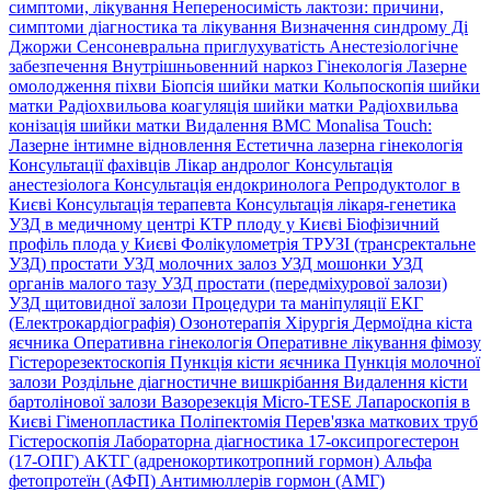
симптоми, лікування
Непереносимість лактози: причини,
симптоми діагностика та лікування
Визначення синдрому Ді
Джоржи
Сенсоневральна приглухуватість
Анестезіологічне
забезпечення
Внутрішньовенний наркоз
Гінекологія
Лазерне
омолодження піхви
Біопсія шийки матки
Кольпоскопія шийки
матки
Радіохвильова коагуляція шийки матки
Радіохвильва
конізація шийки матки
Видалення ВМС
Monalisa Touch:
Лазерне інтимне відновлення
Естетична лазерна гінекологія
Консультації фахівців
Лікар андролог
Консультація
анестезіолога
Консультація ендокринолога
Репродуктолог в
Києві
Консультація терапевта
Консультація лікаря-генетика
УЗД в медичному центрі
КТР плоду у Києві
Біофізичний
профіль плода у Києві
Фолікулометрія
ТРУЗІ (трансректальне
УЗД) простати
УЗД молочних залоз
УЗД мошонки
УЗД
органів малого тазу
УЗД простати (передміхурової залози)
УЗД щитовидної залози
Процедури та маніпуляції
ЕКГ
(Електрокардіографія)
Озонотерапія
Хірургія
Дермоїдна кіста
яєчника
Оперативна гінекологія
Оперативне лікування фімозу
Гістерорезектоскопія
Пункція кісти яєчника
Пункція молочної
залози
Роздільне діагностичне вишкрібання
Видалення кісти
бартолінової залози
Вазорезекція
Micro-TESE
Лапароскопія в
Києві
Гіменопластика
Поліпектомія
Перев'язка маткових труб
Гістероскопія
Лабораторна діагностика
17-оксипрогестерон
(17-ОПГ)
АКТГ (адренокортикотропний гормон)
Альфа
фетопротеїн (АФП)
Антимюллерів гормон (АМГ)