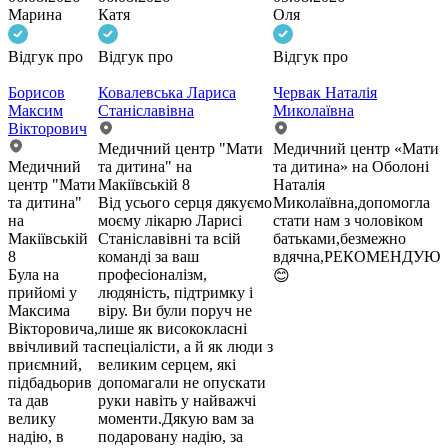
Марина
Катя
Оля
Відгук про
Відгук про
Відгук про
Борисов
Ковалевська Лариса
Червак Наталія
Максим
Станіславівна
Миколаївна
Вікторович
Медичний центр "Мати
Медичний центр «Мати
Медичний
та дитина" на
та дитина» на Оболоні
центр "Мати
Макіївській 8
Наталія
та дитина"
Від усього серця дякуємо
Миколаївна,допомогла
на
моєму лікарю Ларисі
стати нам з чоловіком
Макіївській
Станіславівні та всій
батьками,безмежно
8
команді за ваш
вдячна,РЕКОМЕНДУЮ
Була на
професіоналізм,
😊
прийомі у
людяність, підтримку і
Максима
віру. Ви були поруч не
Вікторовича,
лише як висококласні
ввічливий та
спеціалісти, а й як люди з
приємний,
великим серцем, які
підбадьорив
допомагали не опускати
та дав
руки навіть у найважчі
велику
моменти.Дякую вам за
надію, в
подаровану надію, за