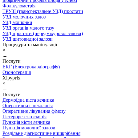
Біофізичний профіль плода у Києві
Фолікулометрія
ТРУЗІ (трансректальне УЗД) простати
УЗД молочних залоз
УЗД мошонки
УЗД органів малого тазу
УЗД простати (передміхурової залози)
УЗД щитовидної залози
Процедури та маніпуляції
×
←
Послуги
ЕКГ (Електрокардіографія)
Озонотерапія
Хірургія
×
←
Послуги
Дермоїдна кіста яєчника
Оперативна гінекологія
Оперативне лікування фімозу
Гістерорезектоскопія
Пункція кісти яєчника
Пункція молочної залози
Роздільне діагностичне вишкрібання