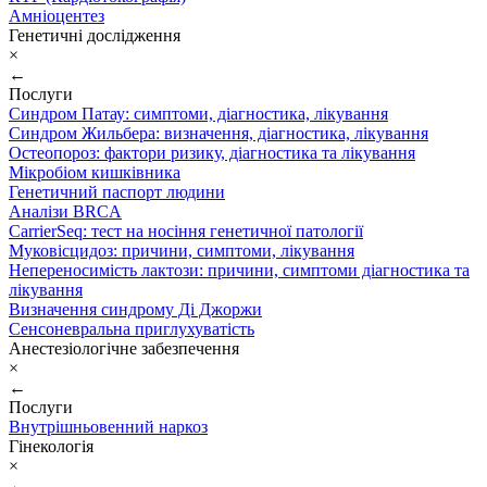
Амніоцентез
Генетичні дослідження
×
←
Послуги
Синдром Патау: симптоми, дiагностика, лiкування
Синдром Жильбера: визначення, діагностика, лікування
Остеопороз: фактори ризику, діагностика та лікування
Мікробіом кишківника
Генетичний паспорт людини
Аналізи BRCA
CarrierSeq: тест на носіння генетичної патології
Муковісцидоз: причини, симптоми, лікування
Непереносимість лактози: причини, симптоми діагностика та
лікування
Визначення синдрому Ді Джоржи
Сенсоневральна приглухуватість
Анестезіологічне забезпечення
×
←
Послуги
Внутрішньовенний наркоз
Гінекологія
×
←