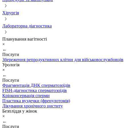
Хірургія
Лабораторна діагностика
Планування вагітності
×
←
Послуги
Збереження репродуктивних клітин для військовослужбовців
Урологія
×
←
Послуги
Фрагментація ДНК сперматозоїдів
FISH-діагностика сперматозоїдів
Кріоконсервація сперми
Пластика вуздечки (френулотомія)
Лікування хронічного циститу
Безпліддя у жінок
×
←
Послуги