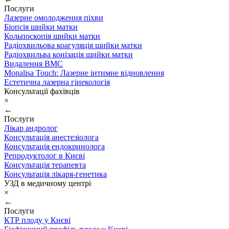
Послуги
Лазерне омолодження піхви
Біопсія шийки матки
Кольпоскопія шийки матки
Радіохвильова коагуляція шийки матки
Радіохвильва конізація шийки матки
Видалення ВМС
Monalisa Touch: Лазерне інтимне відновлення
Естетична лазерна гінекологія
Консультації фахівців
×
←
Послуги
Лікар андролог
Консультація анестезіолога
Консультація ендокринолога
Репродуктолог в Києві
Консультація терапевта
Консультація лікаря-генетика
УЗД в медичному центрі
×
←
Послуги
КТР плоду у Києві