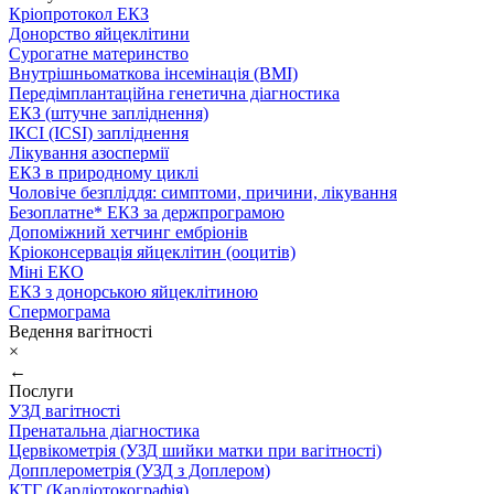
Кріопротокол ЕКЗ
Донорство яйцеклітини
Сурогатне материнство
Внутрішньоматкова інсемінація (ВМІ)
Передімплантаційна генетична діагностика
ЕКЗ (штучне запліднення)
ІКСІ (ICSI) запліднення
Лікування азоспермії
ЕКЗ в природному циклі
Чоловіче безпліддя: симптоми, причини, лікування
Безоплатне* ЕКЗ за держпрограмою
Допоміжний хетчинг ембріонів
Кріоконсервація яйцеклітин (ооцитів)
Міні ЕКО
ЕКЗ з донорською яйцеклітиною
Спермограма
Ведення вагітності
×
←
Послуги
УЗД вагітності
Пренатальна діагностика
Цервікометрія (УЗД шийки матки при вагітності)
Допплерометрія (УЗД з Доплером)
КТГ (Кардіотокографія)