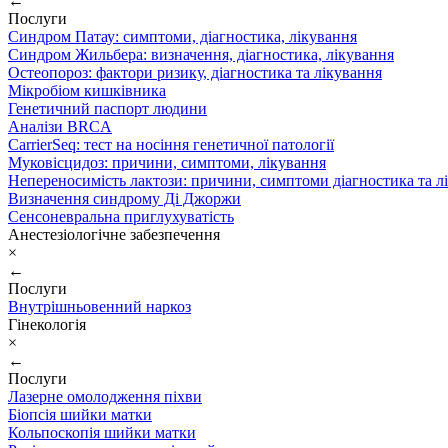
←
Послуги
Синдром Патау: симптоми, дiагностика, лiкування
Синдром Жильбера: визначення, діагностика, лікування
Остеопороз: фактори ризику, діагностика та лікування
Мікробіом кишківника
Генетичний паспорт людини
Аналізи BRCA
CarrierSeq: тест на носіння генетичної патології
Муковісцидоз: причини, симптоми, лікування
Непереносимість лактози: причини, симптоми діагностика та л
Визначення синдрому Ді Джоржи
Сенсоневральна приглухуватість
Анестезіологічне забезпечення
×
←
Послуги
Внутрішньовенний наркоз
Гінекологія
×
←
Послуги
Лазерне омолодження піхви
Біопсія шийки матки
Кольпоскопія шийки матки