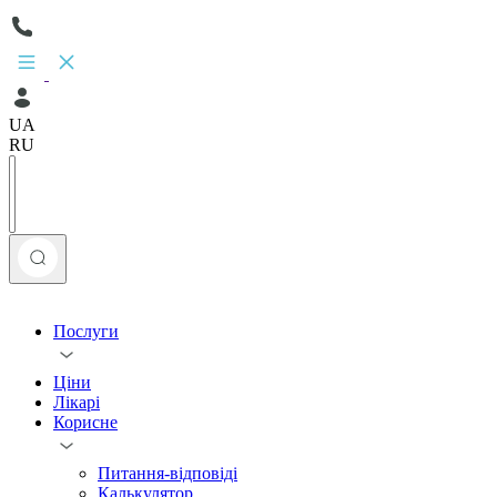
UA
RU
Послуги
Ціни
Лікарі
Корисне
Питання-відповіді
Калькулятор