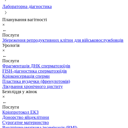
Лабораторна діагностика
Планування вагітності
×
←
Послуги
Збереження репродуктивних клітин для військовослужбовців
Урологія
×
←
Послуги
Фрагментація ДНК сперматозоїдів
FISH-діагностика сперматозоїдів
Кріоконсервація сперми
Пластика вуздечки (френулотомія)
Лікування хронічного циститу
Безпліддя у жінок
×
←
Послуги
Кріопротокол ЕКЗ
Донорство яйцеклітини
Сурогатне материнство
Внутрішньоматкова інсемінація (ВМІ)