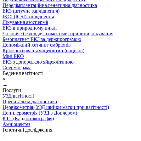
Передімплантаційна генетична діагностика
ЕКЗ (штучне запліднення)
ІКСІ (ICSI) запліднення
Лікування азоспермії
ЕКЗ в природному циклі
Чоловіче безпліддя: симптоми, причини, лікування
Безоплатне* ЕКЗ за держпрограмою
Допоміжний хетчинг ембріонів
Кріоконсервація яйцеклітин (ооцитів)
Міні ЕКО
ЕКЗ з донорською яйцеклітиною
Спермограма
Ведення вагітності
×
←
Послуги
УЗД вагітності
Пренатальна діагностика
Цервікометрія (УЗД шийки матки при вагітності)
Допплерометрія (УЗД з Доплером)
КТГ (Кардіотокографія)
Амніоцентез
Генетичні дослідження
×