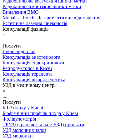
Радіохвильова коагуляція шийки матки
Радіохвильва конізація шийки матки
Видалення ВМС
Monalisa Touch: Лазерне інтимне відновлення
Естетична лазерна гінекологія
Консультації фахівців
×
←
Послуги
Лікар андролог
Консультація анестезіолога
Консультація ендокринолога
Репродуктолог в Києві
Консультація терапевта
Консультація лікаря-генетика
УЗД в медичному центрі
×
←
Послуги
КТР плоду у Києві
Біофізичний профіль плода у Києві
Фолікулометрія
ТРУЗІ (трансректальне УЗД) простати
УЗД молочних залоз
УЗД мошонки