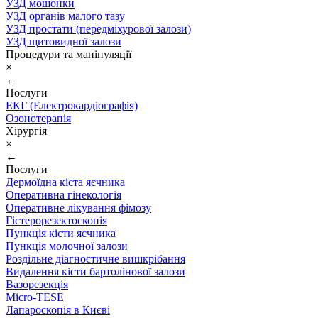
УЗД мошонки
УЗД органів малого тазу
УЗД простати (передміхурової залози)
УЗД щитовидної залози
Процедури та маніпуляції
×
←
Послуги
ЕКГ (Електрокардіографія)
Озонотерапія
Хірургія
×
←
Послуги
Дермоїдна кіста яєчника
Оперативна гінекологія
Оперативне лікування фімозу
Гістерорезектоскопія
Пункція кісти яєчника
Пункція молочної залози
Роздільне діагностичне вишкрібання
Видалення кісти бартолінової залози
Вазорезекція
Micro-TESE
Лапароскопія в Києві