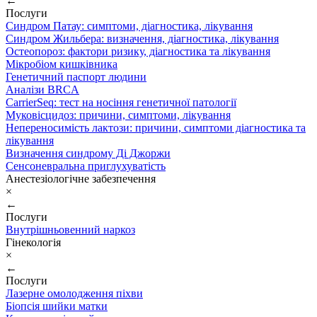
←
Послуги
Синдром Патау: симптоми, дiагностика, лiкування
Синдром Жильбера: визначення, діагностика, лікування
Остеопороз: фактори ризику, діагностика та лікування
Мікробіом кишківника
Генетичний паспорт людини
Аналізи BRCA
CarrierSeq: тест на носіння генетичної патології
Муковісцидоз: причини, симптоми, лікування
Непереносимість лактози: причини, симптоми діагностика та
лікування
Визначення синдрому Ді Джоржи
Сенсоневральна приглухуватість
Анестезіологічне забезпечення
×
←
Послуги
Внутрішньовенний наркоз
Гінекологія
×
←
Послуги
Лазерне омолодження піхви
Біопсія шийки матки