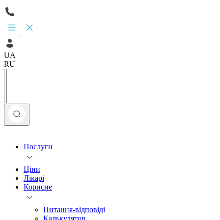
UA
RU
Послуги
Ціни
Лікарі
Корисне
Питання-відповіді
Калькулятор