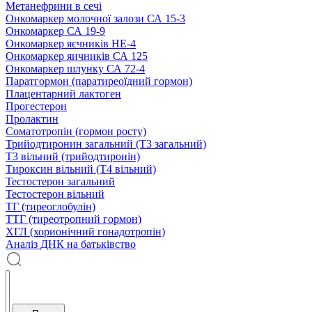
Метанефрини в сечі
Онкомаркер молочної залози СА 15-3
Онкомаркер СА 19-9
Онкомаркер яєчників НЕ-4
Онкомаркер яичників СА 125
Онкомаркер шлунку СА 72-4
Паратгормон (паратиреоїдний гормон)
Плацентарний лактоген
Прогестерон
Пролактин
Соматотропін (гормон росту)
Трийодтиронин загальний (Т3 загальний)
Т3 вільний (трийодтиронін)
Тироксин вільний (Т4 вільний)
Тестостерон загальний
Тестостерон вільний
ТГ (тиреоглобулін)
ТТГ (тиреотропний гормон)
ХГЛ (хорионічний гонадотропін)
Аналіз ДНК на батьківство