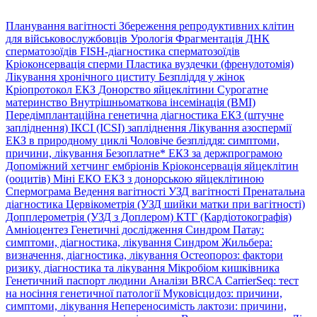
Планування вагітності
Збереження репродуктивних клітин
для військовослужбовців
Урологія
Фрагментація ДНК
сперматозоїдів
FISH-діагностика сперматозоїдів
Кріоконсервація сперми
Пластика вуздечки (френулотомія)
Лікування хронічного циститу
Безпліддя у жінок
Кріопротокол ЕКЗ
Донорство яйцеклітини
Сурогатне
материнство
Внутрішньоматкова інсемінація (ВМІ)
Передімплантаційна генетична діагностика
ЕКЗ (штучне
запліднення)
ІКСІ (ICSI) запліднення
Лікування азоспермії
ЕКЗ в природному циклі
Чоловіче безпліддя: симптоми,
причини, лікування
Безоплатне* ЕКЗ за держпрограмою
Допоміжний хетчинг ембріонів
Кріоконсервація яйцеклітин
(ооцитів)
Міні ЕКО
ЕКЗ з донорською яйцеклітиною
Спермограма
Ведення вагітності
УЗД вагітності
Пренатальна
діагностика
Цервікометрія (УЗД шийки матки при вагітності)
Допплерометрія (УЗД з Доплером)
КТГ (Кардіотокографія)
Амніоцентез
Генетичні дослідження
Синдром Патау:
симптоми, дiагностика, лiкування
Синдром Жильбера:
визначення, діагностика, лікування
Остеопороз: фактори
ризику, діагностика та лікування
Мікробіом кишківника
Генетичний паспорт людини
Аналізи BRCA
CarrierSeq: тест
на носіння генетичної патології
Муковісцидоз: причини,
симптоми, лікування
Непереносимість лактози: причини,