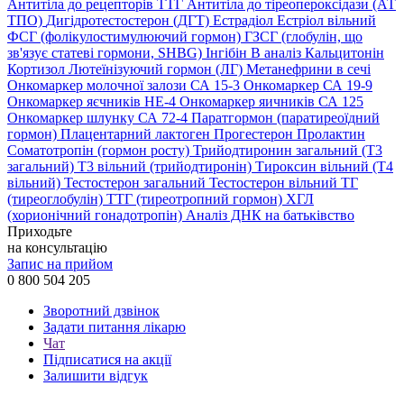
Антитіла до рецепторів ТТГ
Антитіла до тіреопероксідази (АТ
ТПО)
Дигідротестостерон (ДГТ)
Естрадіол
Естріол вільний
ФСГ (фолікулостимулюючий гормон)
ГЗСГ (глобулін, що
зв'язує статеві гормони, SHBG)
Інгібін B аналіз
Кальцитонін
Кортизол
Лютеїнізуючий гормон (ЛГ)
Метанефрини в сечі
Онкомаркер молочної залози СА 15-3
Онкомаркер СА 19-9
Онкомаркер яєчників НЕ-4
Онкомаркер яичників СА 125
Онкомаркер шлунку СА 72-4
Паратгормон (паратиреоїдний
гормон)
Плацентарний лактоген
Прогестерон
Пролактин
Соматотропін (гормон росту)
Трийодтиронин загальний (Т3
загальний)
Т3 вільний (трийодтиронін)
Тироксин вільний (Т4
вільний)
Тестостерон загальний
Тестостерон вільний
ТГ
(тиреоглобулін)
ТТГ (тиреотропний гормон)
ХГЛ
(хорионічний гонадотропін)
Аналіз ДНК на батьківство
Приходьте
на консультацію
Запис на прийом
0 800 504 205
Зворотний дзвінок
Задати питання лікарю
Чат
Підписатися на акції
Залишити відгук