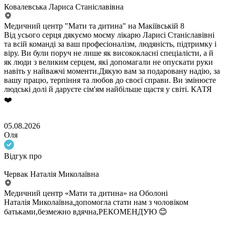
Ковалевська Лариса Станіславівна
Медичний центр "Мати та дитина" на Макіївській 8
Від усього серця дякуємо моєму лікарю Ларисі Станіславівні
та всій команді за ваш професіоналізм, людяність, підтримку і
віру. Ви були поруч не лише як висококласні спеціалісти, а й
як люди з великим серцем, які допомагали не опускати руки
навіть у найважчі моменти.Дякую вам за подаровану надію, за
вашу працю, терпіння та любов до своєї справи. Ви змінюєте
людські долі й даруєте сім'ям найбільше щастя у світі. КАТЯ
❤️
05.08.2026
Оля
Відгук про
Червак Наталія Миколаївна
Медичний центр «Мати та дитина» на Оболоні
Наталія Миколаївна,допомогла стати нам з чоловіком
батьками,безмежно вдячна,РЕКОМЕНДУЮ 😊