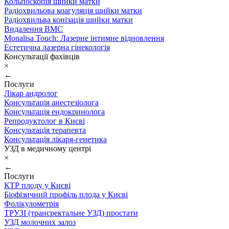
Кольпоскопія шийки матки
Радіохвильова коагуляція шийки матки
Радіохвильва конізація шийки матки
Видалення ВМС
Monalisa Touch: Лазерне інтимне відновлення
Естетична лазерна гінекологія
Консультації фахівців
×
←
Послуги
Лікар андролог
Консультація анестезіолога
Консультація ендокринолога
Репродуктолог в Києві
Консультація терапевта
Консультація лікаря-генетика
УЗД в медичному центрі
×
←
Послуги
КТР плоду у Києві
Біофізичний профіль плода у Києві
Фолікулометрія
ТРУЗІ (трансректальне УЗД) простати
УЗД молочних залоз