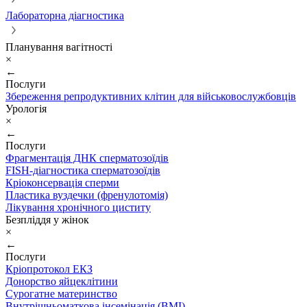
Лабораторна діагностика
Планування вагітності
×
←
Послуги
Збереження репродуктивних клітин для військовослужбовців
Урологія
×
←
Послуги
Фрагментація ДНК сперматозоїдів
FISH-діагностика сперматозоїдів
Кріоконсервація сперми
Пластика вуздечки (френулотомія)
Лікування хронічного циститу
Безпліддя у жінок
×
←
Послуги
Кріопротокол ЕКЗ
Донорство яйцеклітини
Сурогатне материнство
Внутрішньоматкова інсемінація (ВМІ)