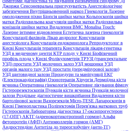
симптоми діагностика та лікування
Визначення синдрому Ді
Джоржи
Сенсоневральна приглухуватість
Анестезіологічне
забезпечення
Внутрішньовенний наркоз
Гінекологія
Лазерне
омолодження піхви
Біопсія шийки матки
Кольпоскопія шийки
матки
Радіохвильова коагуляція шийки матки
Радіохвильва
конізація шийки матки
Видалення ВМС
Monalisa Touch:
Лазерне інтимне відновлення
Естетична лазерна гінекологія
Консультації фахівців
Лікар андролог
Консультація
анестезіолога
Консультація ендокринолога
Репродуктолог в
Києві
Консультація терапевта
Консультація лікаря-генетика
УЗД в медичному центрі
КТР плоду у Києві
Біофізичний
профіль плода у Києві
Фолікулометрія
ТРУЗІ (трансректальне
УЗД) простати
УЗД молочних залоз
УЗД мошонки
УЗД
органів малого тазу
УЗД простати (передміхурової залози)
УЗД щитовидної залози
Процедури та маніпуляції
ЕКГ
(Електрокардіографія)
Озонотерапія
Хірургія
Дермоїдна кіста
яєчника
Оперативна гінекологія
Оперативне лікування фімозу
Гістерорезектоскопія
Пункція кісти яєчника
Пункція молочної
залози
Роздільне діагностичне вишкрібання
Видалення кісти
бартолінової залози
Вазорезекція
Micro-TESE
Лапароскопія в
Києві
Гіменопластика
Поліпектомія
Перев'язка маткових труб
Гістероскопія
Лабораторна діагностика
17-оксипрогестерон
(17-ОПГ)
АКТГ (адренокортикотропний гормон)
Альфа
фетопротеїн (АФП)
Антимюллерів гормон (АМГ)
Андростендіон
Антитіла до тиреоглобуліну (анти-ТГ)