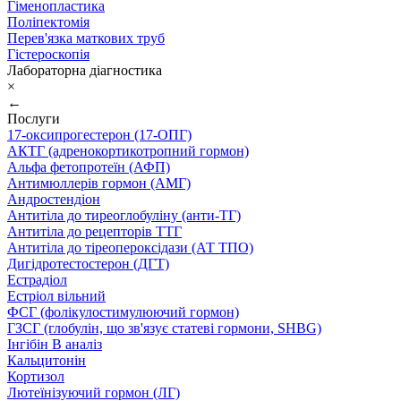
Гіменопластика
Поліпектомія
Перев'язка маткових труб
Гістероскопія
Лабораторна діагностика
×
←
Послуги
17-оксипрогестерон (17-ОПГ)
АКТГ (адренокортикотропний гормон)
Альфа фетопротеїн (АФП)
Антимюллерів гормон (АМГ)
Андростендіон
Антитіла до тиреоглобуліну (анти-ТГ)
Антитіла до рецепторів ТТГ
Антитіла до тіреопероксідази (АТ ТПО)
Дигідротестостерон (ДГТ)
Естрадіол
Естріол вільний
ФСГ (фолікулостимулюючий гормон)
ГЗСГ (глобулін, що зв'язує статеві гормони, SHBG)
Інгібін B аналіз
Кальцитонін
Кортизол
Лютеїнізуючий гормон (ЛГ)