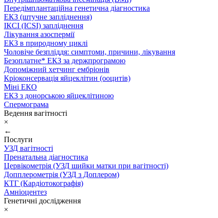
Передімплантаційна генетична діагностика
ЕКЗ (штучне запліднення)
ІКСІ (ICSI) запліднення
Лікування азоспермії
ЕКЗ в природному циклі
Чоловіче безпліддя: симптоми, причини, лікування
Безоплатне* ЕКЗ за держпрограмою
Допоміжний хетчинг ембріонів
Кріоконсервація яйцеклітин (ооцитів)
Міні ЕКО
ЕКЗ з донорською яйцеклітиною
Спермограма
Ведення вагітності
×
←
Послуги
УЗД вагітності
Пренатальна діагностика
Цервікометрія (УЗД шийки матки при вагітності)
Допплерометрія (УЗД з Доплером)
КТГ (Кардіотокографія)
Амніоцентез
Генетичні дослідження
×