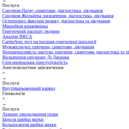
←
Послуги
Синдром Патау: симптоми, дiагностика, лiкування
Синдром Жильбера: визначення, діагностика, лікування
Остеопороз: фактори ризику, діагностика та лікування
Мікробіом кишківника
Генетичний паспорт людини
Аналізи BRCA
CarrierSeq: тест на носіння генетичної патології
Муковісцидоз: причини, симптоми, лікування
Непереносимість лактози: причини, симптоми діагностика та л
Визначення синдрому Ді Джоржи
Сенсоневральна приглухуватість
Анестезіологічне забезпечення
×
←
Послуги
Внутрішньовенний наркоз
Гінекологія
×
←
Послуги
Лазерне омолодження піхви
Біопсія шийки матки
Кольпоскопія шийки матки