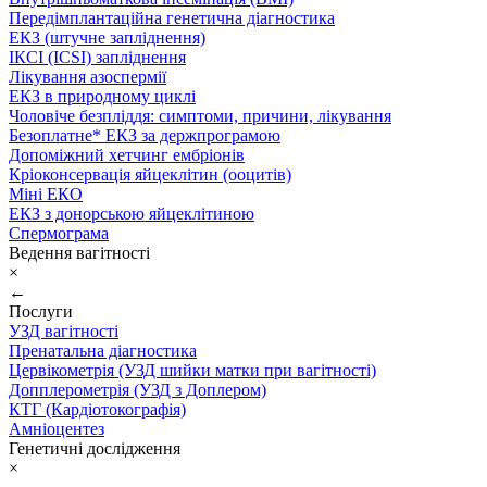
Передімплантаційна генетична діагностика
ЕКЗ (штучне запліднення)
ІКСІ (ICSI) запліднення
Лікування азоспермії
ЕКЗ в природному циклі
Чоловіче безпліддя: симптоми, причини, лікування
Безоплатне* ЕКЗ за держпрограмою
Допоміжний хетчинг ембріонів
Кріоконсервація яйцеклітин (ооцитів)
Міні ЕКО
ЕКЗ з донорською яйцеклітиною
Спермограма
Ведення вагітності
×
←
Послуги
УЗД вагітності
Пренатальна діагностика
Цервікометрія (УЗД шийки матки при вагітності)
Допплерометрія (УЗД з Доплером)
КТГ (Кардіотокографія)
Амніоцентез
Генетичні дослідження
×