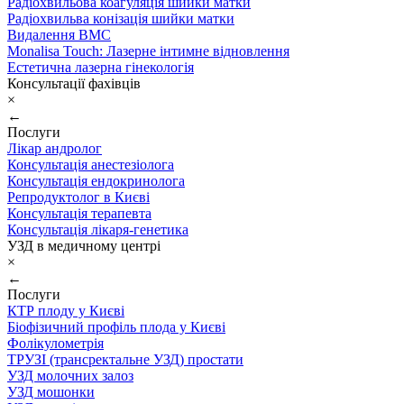
Радіохвильова коагуляція шийки матки
Радіохвильва конізація шийки матки
Видалення ВМС
Monalisa Touch: Лазерне інтимне відновлення
Естетична лазерна гінекологія
Консультації фахівців
×
←
Послуги
Лікар андролог
Консультація анестезіолога
Консультація ендокринолога
Репродуктолог в Києві
Консультація терапевта
Консультація лікаря-генетика
УЗД в медичному центрі
×
←
Послуги
КТР плоду у Києві
Біофізичний профіль плода у Києві
Фолікулометрія
ТРУЗІ (трансректальне УЗД) простати
УЗД молочних залоз
УЗД мошонки