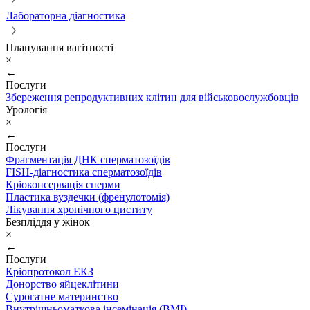
Лабораторна діагностика
Планування вагітності
×
←
Послуги
Збереження репродуктивних клітин для військовослужбовців
Урологія
×
←
Послуги
Фрагментація ДНК сперматозоїдів
FISH-діагностика сперматозоїдів
Кріоконсервація сперми
Пластика вуздечки (френулотомія)
Лікування хронічного циститу
Безпліддя у жінок
×
←
Послуги
Кріопротокол ЕКЗ
Донорство яйцеклітини
Сурогатне материнство
Внутрішньоматкова інсемінація (ВМІ)