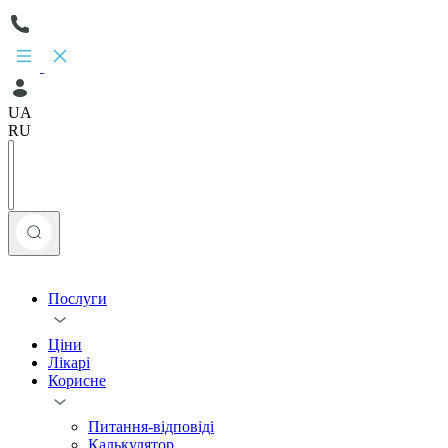
UA
RU
Послуги
Ціни
Лікарі
Корисне
Питання-відповіді
Калькулятор