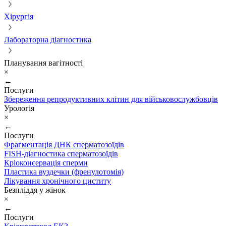
Хірургія
Лабораторна діагностика
Планування вагітності
×
←
Послуги
Збереження репродуктивних клітин для військовослужбовців
Урологія
×
←
Послуги
Фрагментація ДНК сперматозоїдів
FISH-діагностика сперматозоїдів
Кріоконсервація сперми
Пластика вуздечки (френулотомія)
Лікування хронічного циститу
Безпліддя у жінок
×
←
Послуги