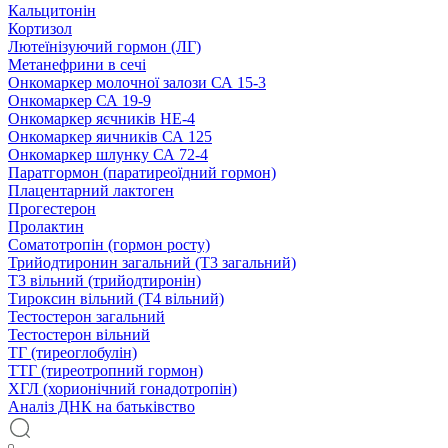
Кальцитонін
Кортизол
Лютеїнізуючий гормон (ЛГ)
Метанефрини в сечі
Онкомаркер молочної залози СА 15-3
Онкомаркер СА 19-9
Онкомаркер яєчників НЕ-4
Онкомаркер яичників СА 125
Онкомаркер шлунку СА 72-4
Паратгормон (паратиреоїдний гормон)
Плацентарний лактоген
Прогестерон
Пролактин
Соматотропін (гормон росту)
Трийодтиронин загальний (Т3 загальний)
Т3 вільний (трийодтиронін)
Тироксин вільний (Т4 вільний)
Тестостерон загальний
Тестостерон вільний
ТГ (тиреоглобулін)
ТТГ (тиреотропний гормон)
ХГЛ (хорионічний гонадотропін)
Аналіз ДНК на батьківство