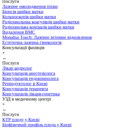
Послуги
Лазерне омолодження піхви
Біопсія шийки матки
Кольпоскопія шийки матки
Радіохвильова коагуляція шийки матки
Радіохвильва конізація шийки матки
Видалення ВМС
Monalisa Touch: Лазерне інтимне відновлення
Естетична лазерна гінекологія
Консультації фахівців
×
←
Послуги
Лікар андролог
Консультація анестезіолога
Консультація ендокринолога
Репродуктолог в Києві
Консультація терапевта
Консультація лікаря-генетика
УЗД в медичному центрі
×
←
Послуги
КТР плоду у Києві
Біофізичний профіль плода у Києві