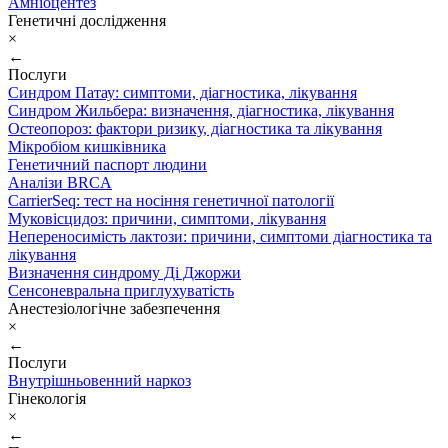
Амніоцентез
Генетичні дослідження
×
←
Послуги
Синдром Патау: симптоми, дiагностика, лiкування
Синдром Жильбера: визначення, діагностика, лікування
Остеопороз: фактори ризику, діагностика та лікування
Мікробіом кишківника
Генетичний паспорт людини
Аналізи BRCA
CarrierSeq: тест на носіння генетичної патології
Муковісцидоз: причини, симптоми, лікування
Непереносимість лактози: причини, симптоми діагностика та
лікування
Визначення синдрому Ді Джоржи
Сенсоневральна приглухуватість
Анестезіологічне забезпечення
×
←
Послуги
Внутрішньовенний наркоз
Гінекологія
×
←