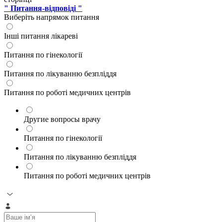
" Питання-відповіді "
Виберіть напрямок питання
Інші питання лікареві
Питання по гінекології
Питання по лікуванню безпліддя
Питання по роботі медичних центрів
Другие вопросы врачу
Питання по гінекології
Питання по лікуванню безпліддя
Питання по роботі медичних центрів