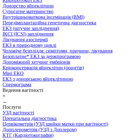
Кріопротокол ЕКЗ
Донорство яйцеклітини
Сурогатне материнство
Внутрішньоматкова інсемінація (ВМІ)
Передімплантаційна генетична діагностика
ЕКЗ (штучне запліднення)
ІКСІ (ICSI) запліднення
Лікування азоспермії
ЕКЗ в природному циклі
Чоловіче безпліддя: симптоми, причини, лікування
Безоплатне* ЕКЗ за держпрограмою
Допоміжний хетчинг ембріонів
Кріоконсервація яйцеклітин (ооцитів)
Міні ЕКО
ЕКЗ з донорською яйцеклітиною
Спермограма
Ведення вагітності
×
←
Послуги
УЗД вагітності
Пренатальна діагностика
Цервікометрія (УЗД шийки матки при вагітності)
Допплерометрія (УЗД з Доплером)
КТГ (Кардіотокографія)