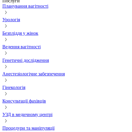
Послуги
Планування вагітності
Урологія
Безпліддя у жінок
Ведення вагітності
Генетичні дослідження
Анестезіологічне забезпечення
Гінекологія
Консультації фахівців
УЗД в медичному центрі
Процедури та маніпуляції