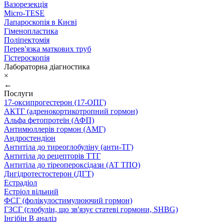
Вазорезекція
Micro-TESE
Лапароскопія в Києві
Гіменопластика
Поліпектомія
Перев'язка маткових труб
Гістероскопія
Лабораторна діагностика
×
←
Послуги
17-оксипрогестерон (17-ОПГ)
АКТГ (адренокортикотропний гормон)
Альфа фетопротеїн (АФП)
Антимюллерів гормон (АМГ)
Андростендіон
Антитіла до тиреоглобуліну (анти-ТГ)
Антитіла до рецепторів ТТГ
Антитіла до тіреопероксідази (АТ ТПО)
Дигідротестостерон (ДГТ)
Естрадіол
Естріол вільний
ФСГ (фолікулостимулюючий гормон)
ГЗСГ (глобулін, що зв'язує статеві гормони, SHBG)
Інгібін B аналіз