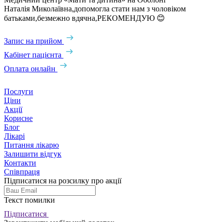
Наталія Миколаївна,допомогла стати нам з чоловіком
батьками,безмежно вдячна,РЕКОМЕНДУЮ 😊
Запис на прийом
Кабінет пацієнта
Оплата онлайн
Послуги
Ціни
Акції
Корисне
Блог
Лікарі
Питання лікарю
Залишити відгук
Контакти
Співпраця
Підписатися на розсилку про акції
Текст помилки
Підписатися