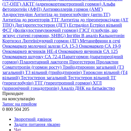
(17-ОПГ)
АКТГ (адренокортикотропний гормон)
Альфа
фетопротеїн (АФП)
Антимюллерів гормон (АМГ)
Андростендіон
Антитіла до тиреоглобуліну (анти-ТГ)
Антитіла до рецепторів ТТГ
Антитіла до тіреопероксідази (АТ
ТПО)
Дигідротестостерон (ДГТ)
Естрадіол
Естріол вільний
ФСГ (фолікулостимулюючий гормон)
ГЗСГ (глобулін, що
зв'язує статеві гормони, SHBG)
Інгібін B аналіз
Кальцитонін
Кортизол
Лютеїнізуючий гормон (ЛГ)
Метанефрини в сечі
Онкомаркер молочної залози СА 15-3
Онкомаркер СА 19-9
Онкомаркер яєчників НЕ-4
Онкомаркер яичників СА 125
Онкомаркер шлунку СА 72-4
Паратгормон (паратиреоїдний
гормон)
Плацентарний лактоген
Прогестерон
Пролактин
Соматотропін (гормон росту)
Трийодтиронин загальний (Т3
загальний)
Т3 вільний (трийодтиронін)
Тироксин вільний (Т4
вільний)
Тестостерон загальний
Тестостерон вільний
ТГ
(тиреоглобулін)
ТТГ (тиреотропний гормон)
ХГЛ
(хорионічний гонадотропін)
Аналіз ДНК на батьківство
Приходьте
на консультацію
Запис на прийом
0 800 504 205
Зворотний дзвінок
Задати питання лікарю
Чат