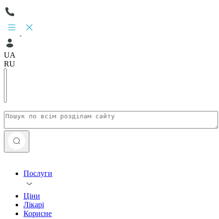
UA
RU
Послуги
Ціни
Лікарі
Корисне