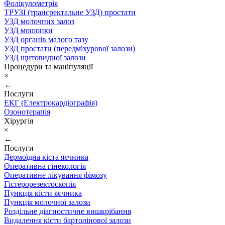
Фолікулометрія
ТРУЗІ (трансректальне УЗД) простати
УЗД молочних залоз
УЗД мошонки
УЗД органів малого тазу
УЗД простати (передміхурової залози)
УЗД щитовидної залози
Процедури та маніпуляції
×
←
Послуги
ЕКГ (Електрокардіографія)
Озонотерапія
Хірургія
×
←
Послуги
Дермоїдна кіста яєчника
Оперативна гінекологія
Оперативне лікування фімозу
Гістерорезектоскопія
Пункція кісти яєчника
Пункція молочної залози
Роздільне діагностичне вишкрібання
Видалення кісти бартолінової залози