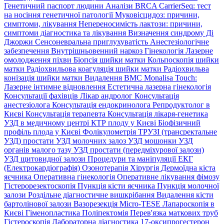
Генетичний паспорт людини
Аналізи BRCA
CarrierSeq: тест
на носіння генетичної патології
Муковісцидоз: причини,
симптоми, лікування
Непереносимість лактози: причини,
симптоми діагностика та лікування
Визначення синдрому Ді
Джоржи
Сенсоневральна приглухуватість
Анестезіологічне
забезпечення
Внутрішньовенний наркоз
Гінекологія
Лазерне
омолодження піхви
Біопсія шийки матки
Кольпоскопія шийки
матки
Радіохвильова коагуляція шийки матки
Радіохвильва
конізація шийки матки
Видалення ВМС
Monalisa Touch:
Лазерне інтимне відновлення
Естетична лазерна гінекологія
Консультації фахівців
Лікар андролог
Консультація
анестезіолога
Консультація ендокринолога
Репродуктолог в
Києві
Консультація терапевта
Консультація лікаря-генетика
УЗД в медичному центрі
КТР плоду у Києві
Біофізичний
профіль плода у Києві
Фолікулометрія
ТРУЗІ (трансректальне
УЗД) простати
УЗД молочних залоз
УЗД мошонки
УЗД
органів малого тазу
УЗД простати (передміхурової залози)
УЗД щитовидної залози
Процедури та маніпуляції
ЕКГ
(Електрокардіографія)
Озонотерапія
Хірургія
Дермоїдна кіста
яєчника
Оперативна гінекологія
Оперативне лікування фімозу
Гістерорезектоскопія
Пункція кісти яєчника
Пункція молочної
залози
Роздільне діагностичне вишкрібання
Видалення кісти
бартолінової залози
Вазорезекція
Micro-TESE
Лапароскопія в
Києві
Гіменопластика
Поліпектомія
Перев'язка маткових труб
Гістероскопія
Лабораторна діагностика
17-оксипрогестерон