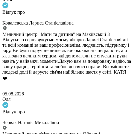
Відгук про
Ковалевська Лариса Станіславівна
Медичний центр "Мати та дитина" на Макіївській 8
Від усього серця дякуємо моєму лікарю Ларисі Станіславівні
та всій команді за ваш професіоналізм, людяність, підтримку і
віру. Ви були поруч не лише як висококласні спеціалісти, а й
як люди з великим серцем, які допомагали не опускати руки
навіть у найважчі моменти.Дякую вам за подаровану надію, за
вашу працю, терпіння та любов до своєї справи. Ви змінюєте
людські долі й даруєте сім'ям найбільше щастя у світі. КАТЯ
❤️
05.08.2026
Оля
Відгук про
Червак Наталія Миколаївна
Медичний центр «Мати та дитина» на Оболоні