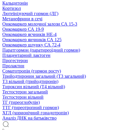
Кальцитонін
Кортизол
Лютеїнізуючий гормон (ЛГ)
Метанефрини в сечі
Онкомаркер молочної залози СА 15-3
Онкомаркер СА 19-9
Онкомаркер яєчників НЕ-4
Онкомаркер яичників СА 125
Онкомаркер шлунку СА 72-4
Паратгормон (паратиреоїдний гормон)
Плацентарний лактоген
Прогестерон
Пролактин
Соматотропін (гормон росту)
Трийодтиронин загальний (Т3 загальний)
Т3 вільний (трийодтиронін)
Тироксин вільний (Т4 вільний)
Тестостерон загальний
Тестостерон вільний
ТГ (тиреоглобулін)
ТТГ (тиреотропний гормон)
ХГЛ (хорионічний гонадотропін)
Аналіз ДНК на батьківство