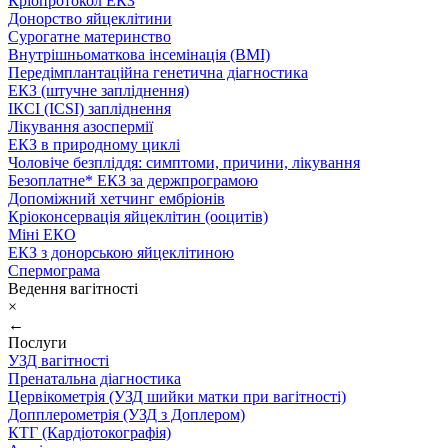
Кріопротокол ЕКЗ
Донорство яйцеклітини
Сурогатне материнство
Внутрішньоматкова інсемінація (ВМІ)
Передімплантаційна генетична діагностика
ЕКЗ (штучне запліднення)
ІКСІ (ICSI) запліднення
Лікування азоспермії
ЕКЗ в природному циклі
Чоловіче безпліддя: симптоми, причини, лікування
Безоплатне* ЕКЗ за держпрограмою
Допоміжний хетчинг ембріонів
Кріоконсервація яйцеклітин (ооцитів)
Міні ЕКО
ЕКЗ з донорською яйцеклітиною
Спермограма
Ведення вагітності
×
←
Послуги
УЗД вагітності
Пренатальна діагностика
Цервікометрія (УЗД шийки матки при вагітності)
Допплерометрія (УЗД з Доплером)
КТГ (Кардіотокографія)