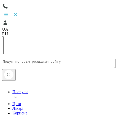
UA
RU
Послуги
Ціни
Лікарі
Корисне