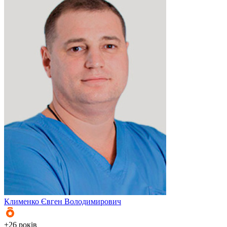
3
3
З
Клименко
Євген Володимирович
+26 років