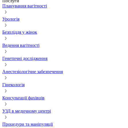
Послуги
Планування вагітності
Урологія
Безпліддя у жінок
Ведення вагітності
Генетичні дослідження
Анестезіологічне забезпечення
Гінекологія
Консультації фахівців
УЗД в медичному центрі
Процедури та маніпуляції