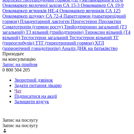
Онкомаркер молочної залози СА 15-3
Онкомаркер СА 19-9
Онкомаркер яєчників НЕ-4
Онкомаркер яичників СА 125
Онкомаркер шлунку СА 72-4
Паратгормон (паратиреоїдний
гормон)
Плацентарний лактоген
Прогестерон
Пролактин
Соматотропін (гормон росту)
Трийодтиронин загальний (Т3
загальний)
Т3 вільний (трийодтиронін)
Тироксин вільний (Т4
вільний)
Тестостерон загальний
Тестостерон вільний
ТГ
(тиреоглобулін)
ТТГ (тиреотропний гормон)
ХГЛ
(хорионічний гонадотропін)
Аналіз ДНК на батьківство
Приходьте
на консультацію
Запис на прийом
0 800 504 205
Зворотний дзвінок
Задати питання лікарю
Чат
Підписатися на акції
Залишити відгук
Запис на послугу
Запис на послугу