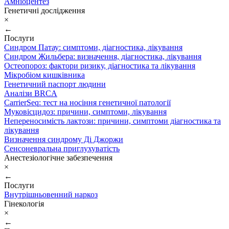
Амніоцентез
Генетичні дослідження
×
←
Послуги
Синдром Патау: симптоми, дiагностика, лiкування
Синдром Жильбера: визначення, діагностика, лікування
Остеопороз: фактори ризику, діагностика та лікування
Мікробіом кишківника
Генетичний паспорт людини
Аналізи BRCA
CarrierSeq: тест на носіння генетичної патології
Муковісцидоз: причини, симптоми, лікування
Непереносимість лактози: причини, симптоми діагностика та
лікування
Визначення синдрому Ді Джоржи
Сенсоневральна приглухуватість
Анестезіологічне забезпечення
×
←
Послуги
Внутрішньовенний наркоз
Гінекологія
×
←