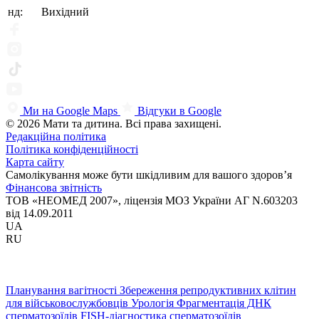
нд:
Вихідний
Ми на Google Maps
Відгуки в Google
© 2026 Мати та дитина. Всі права захищені.
Редакційна політика
Політика конфіденційності
Карта сайту
Самолікування може бути шкідливим для вашого здоров’я
Фінансова звітність
ТОВ «НЕОМЕД 2007», ліцензія МОЗ України АГ N.603203
від 14.09.2011
UA
RU
Планування вагітності
Збереження репродуктивних клітин
для військовослужбовців
Урологія
Фрагментація ДНК
сперматозоїдів
FISH-діагностика сперматозоїдів