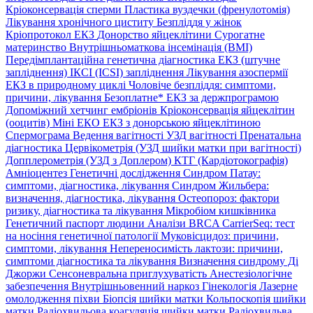
Кріоконсервація сперми
Пластика вуздечки (френулотомія)
Лікування хронічного циститу
Безпліддя у жінок
Кріопротокол ЕКЗ
Донорство яйцеклітини
Сурогатне
материнство
Внутрішньоматкова інсемінація (ВМІ)
Передімплантаційна генетична діагностика
ЕКЗ (штучне
запліднення)
ІКСІ (ICSI) запліднення
Лікування азоспермії
ЕКЗ в природному циклі
Чоловіче безпліддя: симптоми,
причини, лікування
Безоплатне* ЕКЗ за держпрограмою
Допоміжний хетчинг ембріонів
Кріоконсервація яйцеклітин
(ооцитів)
Міні ЕКО
ЕКЗ з донорською яйцеклітиною
Спермограма
Ведення вагітності
УЗД вагітності
Пренатальна
діагностика
Цервікометрія (УЗД шийки матки при вагітності)
Допплерометрія (УЗД з Доплером)
КТГ (Кардіотокографія)
Амніоцентез
Генетичні дослідження
Синдром Патау:
симптоми, дiагностика, лiкування
Синдром Жильбера:
визначення, діагностика, лікування
Остеопороз: фактори
ризику, діагностика та лікування
Мікробіом кишківника
Генетичний паспорт людини
Аналізи BRCA
CarrierSeq: тест
на носіння генетичної патології
Муковісцидоз: причини,
симптоми, лікування
Непереносимість лактози: причини,
симптоми діагностика та лікування
Визначення синдрому Ді
Джоржи
Сенсоневральна приглухуватість
Анестезіологічне
забезпечення
Внутрішньовенний наркоз
Гінекологія
Лазерне
омолодження піхви
Біопсія шийки матки
Кольпоскопія шийки
матки
Радіохвильова коагуляція шийки матки
Радіохвильва