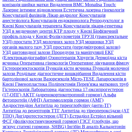
конізація шийки матки
Видалення ВМС
Monalisa Touch:
Лазерне інтимне відновлення
Естетична лазерна гінекологія
Консультації фахівців
Лікар андролог
Консультація
анестезіолога
Консультація ендокринолога
Репродуктолог в
Києві
Консультація терапевта
Консультація лікаря-генетика
УЗД в медичному центрі
КТР плоду у Києві
Біофізичний
профіль плода у Києві
Фолікулометрія
ТРУЗІ (трансректальне
УЗД) простати
УЗД молочних залоз
УЗД мошонки
УЗД
органів малого тазу
УЗД простати (передміхурової залози)
УЗД щитовидної залози
Процедури та маніпуляції
ЕКГ
(Електрокардіографія)
Озонотерапія
Хірургія
Дермоїдна кіста
яєчника
Оперативна гінекологія
Оперативне лікування фімозу
Гістерорезектоскопія
Пункція кісти яєчника
Пункція молочної
залози
Роздільне діагностичне вишкрібання
Видалення кісти
бартолінової залози
Вазорезекція
Micro-TESE
Лапароскопія в
Києві
Гіменопластика
Поліпектомія
Перев'язка маткових труб
Гістероскопія
Лабораторна діагностика
17-оксипрогестерон
(17-ОПГ)
АКТГ (адренокортикотропний гормон)
Альфа
фетопротеїн (АФП)
Антимюллерів гормон (АМГ)
Андростендіон
Антитіла до тиреоглобуліну (анти-ТГ)
Антитіла до рецепторів ТТГ
Антитіла до тіреопероксідази (АТ
ТПО)
Дигідротестостерон (ДГТ)
Естрадіол
Естріол вільний
ФСГ (фолікулостимулюючий гормон)
ГЗСГ (глобулін, що
зв'язує статеві гормони, SHBG)
Інгібін B аналіз
Кальцитонін
Кортизол
Лютеїнізуючий гормон (ЛГ)
Метанефрини в сечі