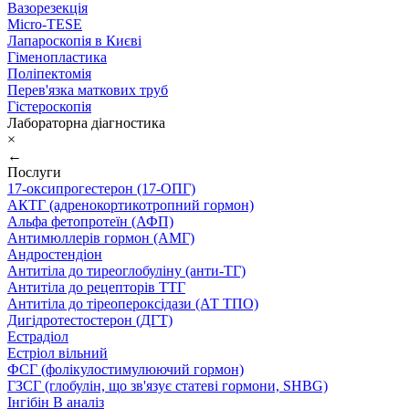
Вазорезекція
Micro-TESE
Лапароскопія в Києві
Гіменопластика
Поліпектомія
Перев'язка маткових труб
Гістероскопія
Лабораторна діагностика
×
←
Послуги
17-оксипрогестерон (17-ОПГ)
АКТГ (адренокортикотропний гормон)
Альфа фетопротеїн (АФП)
Антимюллерів гормон (АМГ)
Андростендіон
Антитіла до тиреоглобуліну (анти-ТГ)
Антитіла до рецепторів ТТГ
Антитіла до тіреопероксідази (АТ ТПО)
Дигідротестостерон (ДГТ)
Естрадіол
Естріол вільний
ФСГ (фолікулостимулюючий гормон)
ГЗСГ (глобулін, що зв'язує статеві гормони, SHBG)
Інгібін B аналіз