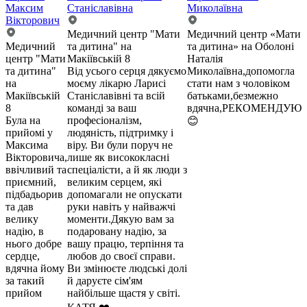
Максим
Станіславівна
Миколаївна
Вікторович
Медичний центр "Мати
Медичний центр «Мати
Медичний
та дитина" на
та дитина» на Оболоні
центр "Мати
Макіївській 8
Наталія
та дитина"
Від усього серця дякуємо
Миколаївна,допомогла
на
моєму лікарю Ларисі
стати нам з чоловіком
Макіївській
Станіславівні та всій
батьками,безмежно
8
команді за ваш
вдячна,РЕКОМЕНДУЮ
Була на
професіоналізм,
😊
прийомі у
людяність, підтримку і
Максима
віру. Ви були поруч не
Вікторовича,
лише як висококласні
ввічливий та
спеціалісти, а й як люди з
приємний,
великим серцем, які
підбадьорив
допомагали не опускати
та дав
руки навіть у найважчі
велику
моменти.Дякую вам за
надію, в
подаровану надію, за
нього добре
вашу працю, терпіння та
сердце,
любов до своєї справи.
вдячна йому
Ви змінюєте людські долі
за такий
й даруєте сім'ям
прийом
найбільше щастя у світі.