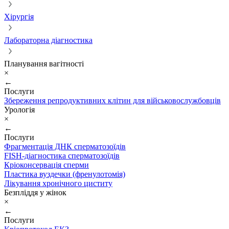
Хірургія
Лабораторна діагностика
Планування вагітності
×
←
Послуги
Збереження репродуктивних клітин для військовослужбовців
Урологія
×
←
Послуги
Фрагментація ДНК сперматозоїдів
FISH-діагностика сперматозоїдів
Кріоконсервація сперми
Пластика вуздечки (френулотомія)
Лікування хронічного циститу
Безпліддя у жінок
×
←
Послуги