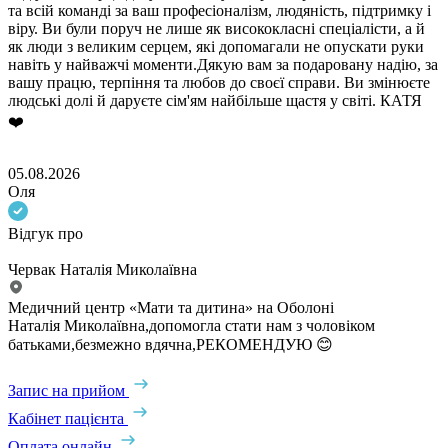
та всій команді за ваш професіоналізм, людяність, підтримку і
віру. Ви були поруч не лише як висококласні спеціалісти, а й
як люди з великим серцем, які допомагали не опускати руки
навіть у найважчі моменти.Дякую вам за подаровану надію, за
вашу працю, терпіння та любов до своєї справи. Ви змінюєте
людські долі й даруєте сім'ям найбільше щастя у світі. КАТЯ
❤️
05.08.2026
Оля
Відгук про
Червак Наталія Миколаївна
Медичний центр «Мати та дитина» на Оболоні
Наталія Миколаївна,допомогла стати нам з чоловіком
батьками,безмежно вдячна,РЕКОМЕНДУЮ 😊
Запис на прийом
Кабінет пацієнта
Оплата онлайн