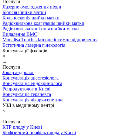
Послуги
Лазерне омолодження піхви
Біопсія шийки матки
Кольпоскопія шийки матки
Радіохвильова коагуляція шийки матки
Радіохвильва конізація шийки матки
Видалення ВМС
Monalisa Touch: Лазерне інтимне відновлення
Естетична лазерна гінекологія
Консультації фахівців
×
←
Послуги
Лікар андролог
Консультація анестезіолога
Консультація ендокринолога
Репродуктолог в Києві
Консультація терапевта
Консультація лікаря-генетика
УЗД в медичному центрі
×
←
Послуги
КТР плоду у Києві
Біофізичний профіль плода у Києві