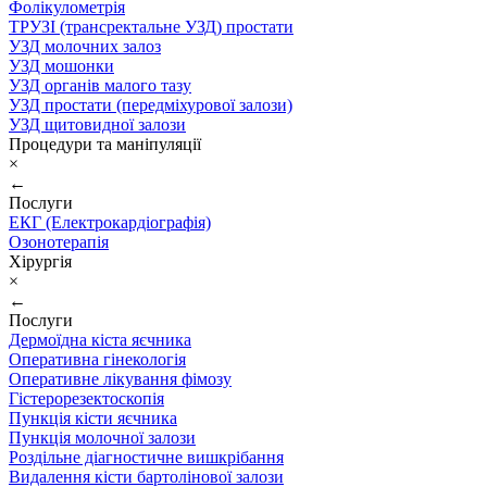
Фолікулометрія
ТРУЗІ (трансректальне УЗД) простати
УЗД молочних залоз
УЗД мошонки
УЗД органів малого тазу
УЗД простати (передміхурової залози)
УЗД щитовидної залози
Процедури та маніпуляції
×
←
Послуги
ЕКГ (Електрокардіографія)
Озонотерапія
Хірургія
×
←
Послуги
Дермоїдна кіста яєчника
Оперативна гінекологія
Оперативне лікування фімозу
Гістерорезектоскопія
Пункція кісти яєчника
Пункція молочної залози
Роздільне діагностичне вишкрібання
Видалення кісти бартолінової залози