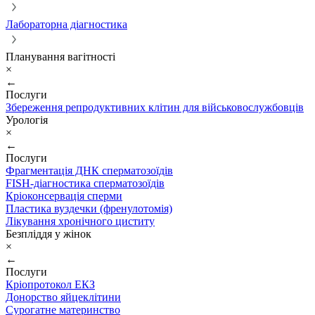
Лабораторна діагностика
Планування вагітності
×
←
Послуги
Збереження репродуктивних клітин для військовослужбовців
Урологія
×
←
Послуги
Фрагментація ДНК сперматозоїдів
FISH-діагностика сперматозоїдів
Кріоконсервація сперми
Пластика вуздечки (френулотомія)
Лікування хронічного циститу
Безпліддя у жінок
×
←
Послуги
Кріопротокол ЕКЗ
Донорство яйцеклітини
Сурогатне материнство