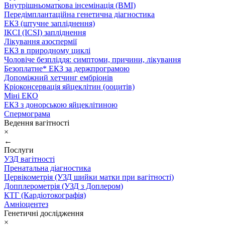
Внутрішньоматкова інсемінація (ВМІ)
Передімплантаційна генетична діагностика
ЕКЗ (штучне запліднення)
ІКСІ (ICSI) запліднення
Лікування азоспермії
ЕКЗ в природному циклі
Чоловіче безпліддя: симптоми, причини, лікування
Безоплатне* ЕКЗ за держпрограмою
Допоміжний хетчинг ембріонів
Кріоконсервація яйцеклітин (ооцитів)
Міні ЕКО
ЕКЗ з донорською яйцеклітиною
Спермограма
Ведення вагітності
×
←
Послуги
УЗД вагітності
Пренатальна діагностика
Цервікометрія (УЗД шийки матки при вагітності)
Допплерометрія (УЗД з Доплером)
КТГ (Кардіотокографія)
Амніоцентез
Генетичні дослідження
×