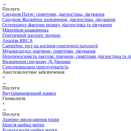
←
Послуги
Синдром Патау: симптоми, дiагностика, лiкування
Синдром Жильбера: визначення, діагностика, лікування
Остеопороз: фактори ризику, діагностика та лікування
Мікробіом кишківника
Генетичний паспорт людини
Аналізи BRCA
CarrierSeq: тест на носіння генетичної патології
Муковісцидоз: причини, симптоми, лікування
Непереносимість лактози: причини, симптоми діагностика та л
Визначення синдрому Ді Джоржи
Сенсоневральна приглухуватість
Анестезіологічне забезпечення
×
←
Послуги
Внутрішньовенний наркоз
Гінекологія
×
←
Послуги
Лазерне омолодження піхви
Біопсія шийки матки
Кольпоскопія шийки матки