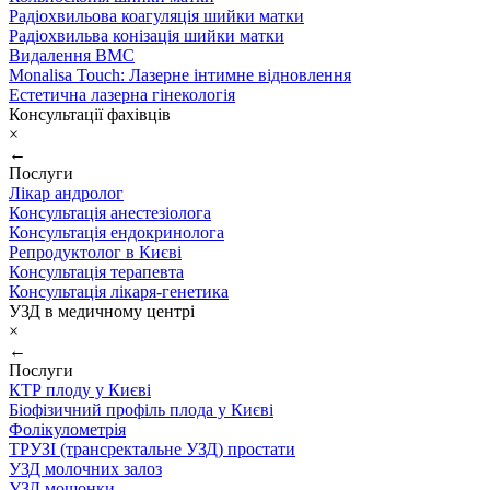
Радіохвильова коагуляція шийки матки
Радіохвильва конізація шийки матки
Видалення ВМС
Monalisa Touch: Лазерне інтимне відновлення
Естетична лазерна гінекологія
Консультації фахівців
×
←
Послуги
Лікар андролог
Консультація анестезіолога
Консультація ендокринолога
Репродуктолог в Києві
Консультація терапевта
Консультація лікаря-генетика
УЗД в медичному центрі
×
←
Послуги
КТР плоду у Києві
Біофізичний профіль плода у Києві
Фолікулометрія
ТРУЗІ (трансректальне УЗД) простати
УЗД молочних залоз
УЗД мошонки