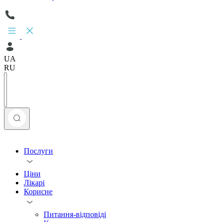
UA
RU
Послуги
Ціни
Лікарі
Корисне
Питання-відповіді