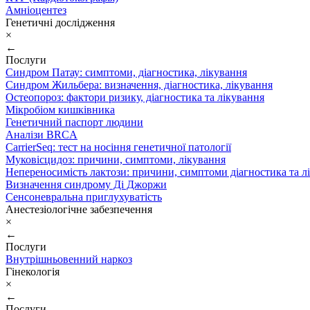
Амніоцентез
Генетичні дослідження
×
←
Послуги
Синдром Патау: симптоми, дiагностика, лiкування
Синдром Жильбера: визначення, діагностика, лікування
Остеопороз: фактори ризику, діагностика та лікування
Мікробіом кишківника
Генетичний паспорт людини
Аналізи BRCA
CarrierSeq: тест на носіння генетичної патології
Муковісцидоз: причини, симптоми, лікування
Непереносимість лактози: причини, симптоми діагностика та л
Визначення синдрому Ді Джоржи
Сенсоневральна приглухуватість
Анестезіологічне забезпечення
×
←
Послуги
Внутрішньовенний наркоз
Гінекологія
×
←
Послуги