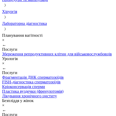
Хірургія
Лабораторна діагностика
Планування вагітності
×
←
Послуги
Збереження репродуктивних клітин для військовослужбовців
Урологія
×
←
Послуги
Фрагментація ДНК сперматозоїдів
FISH-діагностика сперматозоїдів
Кріоконсервація сперми
Пластика вуздечки (френулотомія)
Лікування хронічного циститу
Безпліддя у жінок
×
←
Послуги