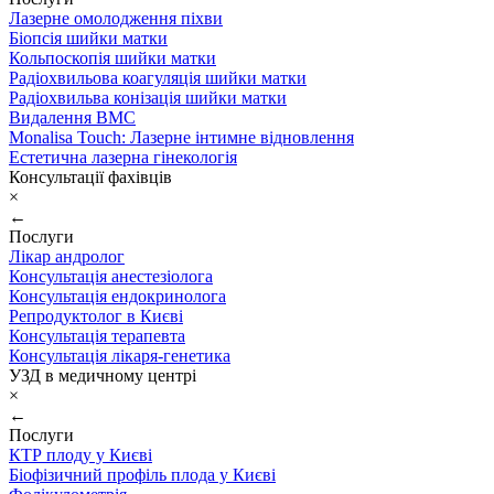
Лазерне омолодження піхви
Біопсія шийки матки
Кольпоскопія шийки матки
Радіохвильова коагуляція шийки матки
Радіохвильва конізація шийки матки
Видалення ВМС
Monalisa Touch: Лазерне інтимне відновлення
Естетична лазерна гінекологія
Консультації фахівців
×
←
Послуги
Лікар андролог
Консультація анестезіолога
Консультація ендокринолога
Репродуктолог в Києві
Консультація терапевта
Консультація лікаря-генетика
УЗД в медичному центрі
×
←
Послуги
КТР плоду у Києві
Біофізичний профіль плода у Києві