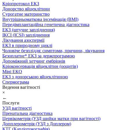
Кріопротокол ЕКЗ
Донорство яйцеклітини
Сурогатне материнство
Внутрішньоматкова інсемінація (ВМІ)
Передімплантаційна генетична діагностика
ЕКЗ (штучне запліднення)
ІКСІ (ICSI) запліднення
Лікування азоспермії
ЕКЗ в природному циклі
Чоловіче безпліддя: симптоми, причини, лікування
Безоплатне* ЕКЗ за держпрограмою
Допоміжний хетчинг ембріонів
Кріоконсервація яйцеклітин (ооцитів)
Міні ЕКО
ЕКЗ з донорською яйцеклітиною
Спермограма
Ведення вагітності
×
←
Послуги
УЗД вагітності
Пренатальна діагностика
Цервікометрія (УЗД шийки матки при вагітності)
Допплерометрія (УЗД з Доплером)
КТГ (Кардіотокографія)