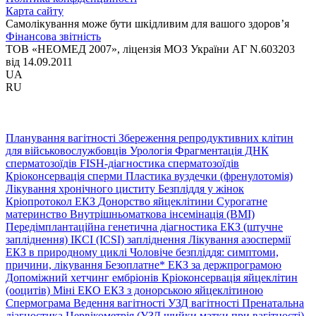
Карта сайту
Самолікування може бути шкідливим для вашого здоров’я
Фінансова звітність
ТОВ «НЕОМЕД 2007», ліцензія МОЗ України АГ N.603203
від 14.09.2011
UA
RU
Планування вагітності
Збереження репродуктивних клітин
для військовослужбовців
Урологія
Фрагментація ДНК
сперматозоїдів
FISH-діагностика сперматозоїдів
Кріоконсервація сперми
Пластика вуздечки (френулотомія)
Лікування хронічного циститу
Безпліддя у жінок
Кріопротокол ЕКЗ
Донорство яйцеклітини
Сурогатне
материнство
Внутрішньоматкова інсемінація (ВМІ)
Передімплантаційна генетична діагностика
ЕКЗ (штучне
запліднення)
ІКСІ (ICSI) запліднення
Лікування азоспермії
ЕКЗ в природному циклі
Чоловіче безпліддя: симптоми,
причини, лікування
Безоплатне* ЕКЗ за держпрограмою
Допоміжний хетчинг ембріонів
Кріоконсервація яйцеклітин
(ооцитів)
Міні ЕКО
ЕКЗ з донорською яйцеклітиною
Спермограма
Ведення вагітності
УЗД вагітності
Пренатальна
діагностика
Цервікометрія (УЗД шийки матки при вагітності)