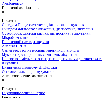
Амніоцентез
Генетичні дослідження
×
←
Послуги
Синдром Патау: симптоми, дiагностика, лiкування
Синдром Жильбера: визначення, діагностика, лікування
Остеопороз: фактори ризику, діагностика та лікування
Мікробіом кишківника
Генетичний паспорт людини
Аналізи BRCA
CarrierSeq: тест на носіння генетичної патології
Муковісцидоз: причини, симптоми, лікування
Непереносимість лактози: причини, симптоми діагностика та
лікування
Визначення синдрому Ді Джоржи
Сенсоневральна приглухуватість
Анестезіологічне забезпечення
×
←
Послуги
Внутрішньовенний наркоз
Гінекологія
×
←