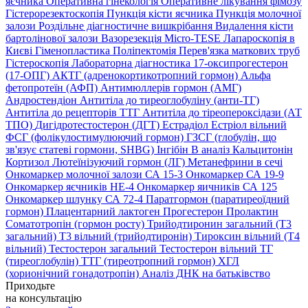
яєчника
Оперативна гінекологія
Оперативне лікування фімозу
Гістерорезектоскопія
Пункція кісти яєчника
Пункція молочної
залози
Роздільне діагностичне вишкрібання
Видалення кісти
бартолінової залози
Вазорезекція
Micro-TESE
Лапароскопія в
Києві
Гіменопластика
Поліпектомія
Перев'язка маткових труб
Гістероскопія
Лабораторна діагностика
17-оксипрогестерон
(17-ОПГ)
АКТГ (адренокортикотропний гормон)
Альфа
фетопротеїн (АФП)
Антимюллерів гормон (АМГ)
Андростендіон
Антитіла до тиреоглобуліну (анти-ТГ)
Антитіла до рецепторів ТТГ
Антитіла до тіреопероксідази (АТ
ТПО)
Дигідротестостерон (ДГТ)
Естрадіол
Естріол вільний
ФСГ (фолікулостимулюючий гормон)
ГЗСГ (глобулін, що
зв'язує статеві гормони, SHBG)
Інгібін B аналіз
Кальцитонін
Кортизол
Лютеїнізуючий гормон (ЛГ)
Метанефрини в сечі
Онкомаркер молочної залози СА 15-3
Онкомаркер СА 19-9
Онкомаркер яєчників НЕ-4
Онкомаркер яичників СА 125
Онкомаркер шлунку СА 72-4
Паратгормон (паратиреоїдний
гормон)
Плацентарний лактоген
Прогестерон
Пролактин
Соматотропін (гормон росту)
Трийодтиронин загальний (Т3
загальний)
Т3 вільний (трийодтиронін)
Тироксин вільний (Т4
вільний)
Тестостерон загальний
Тестостерон вільний
ТГ
(тиреоглобулін)
ТТГ (тиреотропний гормон)
ХГЛ
(хорионічний гонадотропін)
Аналіз ДНК на батьківство
Приходьте
на консультацію