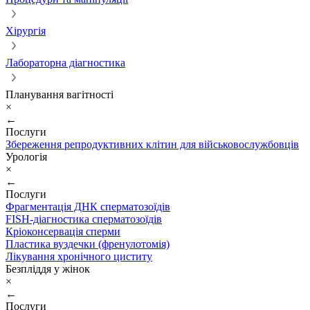
Хірургія
Лабораторна діагностика
Планування вагітності
×
←
Послуги
Збереження репродуктивних клітин для військовослужбовців
Урологія
×
←
Послуги
Фрагментація ДНК сперматозоїдів
FISH-діагностика сперматозоїдів
Кріоконсервація сперми
Пластика вуздечки (френулотомія)
Лікування хронічного циститу
Безпліддя у жінок
×
←
Послуги