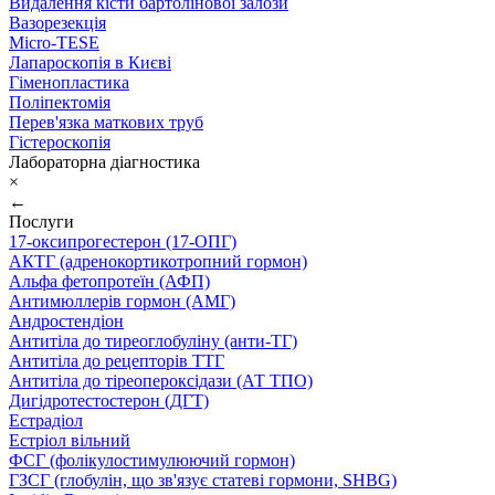
Видалення кісти бартолінової залози
Вазорезекція
Micro-TESE
Лапароскопія в Києві
Гіменопластика
Поліпектомія
Перев'язка маткових труб
Гістероскопія
Лабораторна діагностика
×
←
Послуги
17-оксипрогестерон (17-ОПГ)
АКТГ (адренокортикотропний гормон)
Альфа фетопротеїн (АФП)
Антимюллерів гормон (АМГ)
Андростендіон
Антитіла до тиреоглобуліну (анти-ТГ)
Антитіла до рецепторів ТТГ
Антитіла до тіреопероксідази (АТ ТПО)
Дигідротестостерон (ДГТ)
Естрадіол
Естріол вільний
ФСГ (фолікулостимулюючий гормон)
ГЗСГ (глобулін, що зв'язує статеві гормони, SHBG)