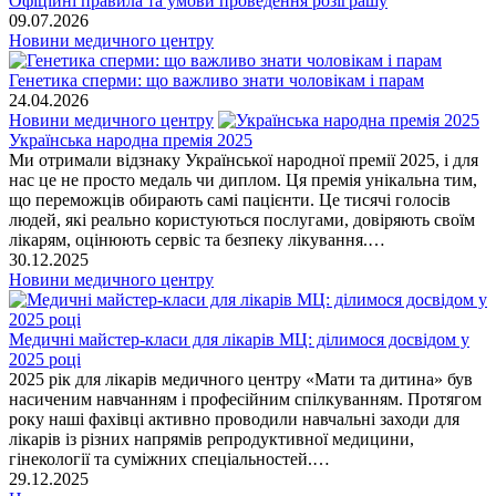
​Офіційні правила та умови проведення розіграшу
09.07.2026
Новини медичного центру
Генетика сперми: що важливо знати чоловікам і парам
24.04.2026
Новини медичного центру
Українська народна премія 2025
​Ми отримали відзнаку Української народної премії 2025, і для
нас це не просто медаль чи диплом. Ця премія унікальна тим,
що переможців обирають самі пацієнти. Це тисячі голосів
людей, які реально користуються послугами, довіряють своїм
лікарям, оцінюють сервіс та безпеку лікування.…
30.12.2025
Новини медичного центру
Медичні майстер-класи для лікарів МЦ: ділимося досвідом у
2025 році
​2025 рік для лікарів медичного центру «Мати та дитина» був
насиченим навчанням і професійним спілкуванням. Протягом
року наші фахівці активно проводили навчальні заходи для
лікарів із різних напрямів репродуктивної медицини,
гінекології та суміжних спеціальностей.…
29.12.2025