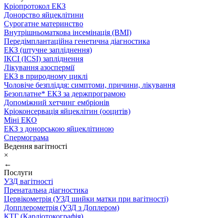
Кріопротокол ЕКЗ
Донорство яйцеклітини
Сурогатне материнство
Внутрішньоматкова інсемінація (ВМІ)
Передімплантаційна генетична діагностика
ЕКЗ (штучне запліднення)
ІКСІ (ICSI) запліднення
Лікування азоспермії
ЕКЗ в природному циклі
Чоловіче безпліддя: симптоми, причини, лікування
Безоплатне* ЕКЗ за держпрограмою
Допоміжний хетчинг ембріонів
Кріоконсервація яйцеклітин (ооцитів)
Міні ЕКО
ЕКЗ з донорською яйцеклітиною
Спермограма
Ведення вагітності
×
←
Послуги
УЗД вагітності
Пренатальна діагностика
Цервікометрія (УЗД шийки матки при вагітності)
Допплерометрія (УЗД з Доплером)
КТГ (Кардіотокографія)