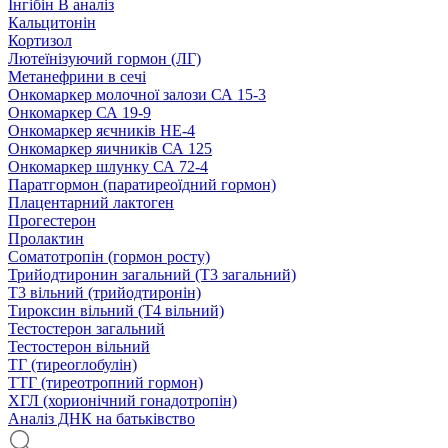
Інгібін B аналіз
Кальцитонін
Кортизол
Лютеїнізуючий гормон (ЛГ)
Метанефрини в сечі
Онкомаркер молочної залози СА 15-3
Онкомаркер СА 19-9
Онкомаркер яєчників НЕ-4
Онкомаркер яичників СА 125
Онкомаркер шлунку СА 72-4
Паратгормон (паратиреоїдний гормон)
Плацентарний лактоген
Прогестерон
Пролактин
Соматотропін (гормон росту)
Трийодтиронин загальний (Т3 загальний)
Т3 вільний (трийодтиронін)
Тироксин вільний (Т4 вільний)
Тестостерон загальний
Тестостерон вільний
ТГ (тиреоглобулін)
ТТГ (тиреотропний гормон)
ХГЛ (хорионічний гонадотропін)
Аналіз ДНК на батьківство