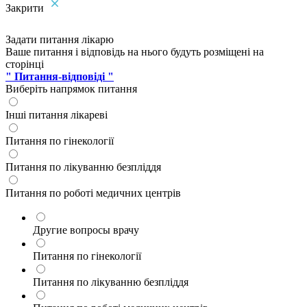
Закрити
Задати питання лікарю
Ваше питання і відповідь на нього будуть розміщені на
сторінці
" Питання-відповіді "
Виберіть напрямок питання
Інші питання лікареві
Питання по гінекології
Питання по лікуванню безпліддя
Питання по роботі медичних центрів
Другие вопросы врачу
Питання по гінекології
Питання по лікуванню безпліддя