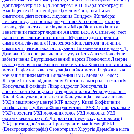
Допплерометрія (УЗД з Доплером)
КТГ (Кардіотокографія)
Амніоцентез
Генетичні дослідження
Синдром Патау:
симптоми, дiагностика, лiкування
Синдром Жильбера:
визначення, діагностика, лікування
Остеопороз: фактори
ризику, діагностика та лікування
Мікробіом кишківника
Генетичний паспорт людини
Аналізи BRCA
CarrierSeq: тест
на носіння генетичної патології
Муковісцидоз: причини,
симптоми, лікування
Непереносимість лактози: причини,
симптоми діагностика та лікування
Визначення синдрому Ді
Джоржи
Сенсоневральна приглухуватість
Анестезіологічне
забезпечення
Внутрішньовенний наркоз
Гінекологія
Лазерне
омолодження піхви
Біопсія шийки матки
Кольпоскопія шийки
матки
Радіохвильова коагуляція шийки матки
Радіохвильва
конізація шийки матки
Видалення ВМС
Monalisa Touch:
Лазерне інтимне відновлення
Естетична лазерна гінекологія
Консультації фахівців
Лікар андролог
Консультація
анестезіолога
Консультація ендокринолога
Репродуктолог в
Києві
Консультація терапевта
Консультація лікаря-генетика
УЗД в медичному центрі
КТР плоду у Києві
Біофізичний
профіль плода у Києві
Фолікулометрія
ТРУЗІ (трансректальне
УЗД) простати
УЗД молочних залоз
УЗД мошонки
УЗД
органів малого тазу
УЗД простати (передміхурової залози)
УЗД щитовидної залози
Процедури та маніпуляції
ЕКГ
(Електрокардіографія)
Озонотерапія
Хірургія
Дермоїдна кіста