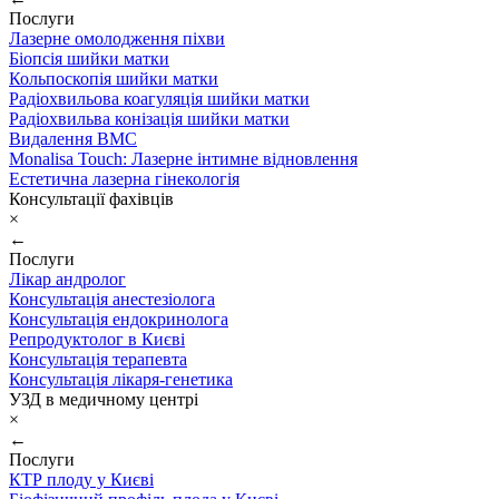
Послуги
Лазерне омолодження піхви
Біопсія шийки матки
Кольпоскопія шийки матки
Радіохвильова коагуляція шийки матки
Радіохвильва конізація шийки матки
Видалення ВМС
Monalisa Touch: Лазерне інтимне відновлення
Естетична лазерна гінекологія
Консультації фахівців
×
←
Послуги
Лікар андролог
Консультація анестезіолога
Консультація ендокринолога
Репродуктолог в Києві
Консультація терапевта
Консультація лікаря-генетика
УЗД в медичному центрі
×
←
Послуги
КТР плоду у Києві