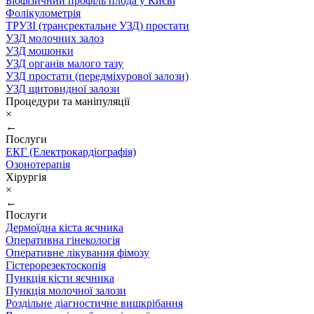
Біофізичний профіль плода у Києві
Фолікулометрія
ТРУЗІ (трансректальне УЗД) простати
УЗД молочних залоз
УЗД мошонки
УЗД органів малого тазу
УЗД простати (передміхурової залози)
УЗД щитовидної залози
Процедури та маніпуляції
×
←
Послуги
ЕКГ (Електрокардіографія)
Озонотерапія
Хірургія
×
←
Послуги
Дермоїдна кіста яєчника
Оперативна гінекологія
Оперативне лікування фімозу
Гістерорезектоскопія
Пункція кісти яєчника
Пункція молочної залози
Роздільне діагностичне вишкрібання