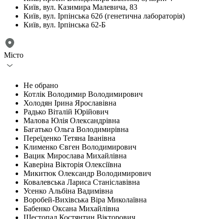
Київ, вул. Казимира Малевича, 83
Київ, вул. Ірпінська 62б (генетична лабораторія)
Київ, вул. Ірпінська 62-Б
Місто
Не обрано
Котлік Володимир Володимирович
Холодян Ірина Ярославівна
Радько Віталій Юрійович
Малова Юлія Олександрівна
Багатько Ольга Володимирівна
Переїденко Тетяна Іванівна
Клименко Євген Володимирович
Вацик Мирослава Михайлівна
Каверіна Вікторія Олексіївна
Микитюк Олександр Володимирович
Ковалевська Лариса Станіславівна
Усенко Альбіна Вадимівна
Воробей-Вихівська Віра Миколаївна
Бабенко Оксана Михайлівна
Шестопал Костянтин Вікторович