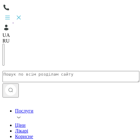
UA
RU
Послуги
Ціни
Лікарі
Корисне