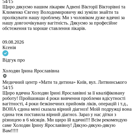
54/15
Щиро дякуємо нашим лікарям Адвені Вікторії Вікторівні та
Клименко Євгену Володимировичу які зуміли знайти та
пролікувати нашу проблему. Ми з чоловіком дуже вдячні за
нашу довгоочікувану вагітність. Дякуємо за професійне
обстеження та хороше ставлення лікарів.
09.08.2026
Ксенія
Відгук про
Холодян Ірина Ярославівна
Медичний центр «Мати та дитина» Київ, вул. Литвинського
54/15
Щиро вдячна Холодян Ірині Ярославівні за її кваліфіковану
роботу! Пройшовши 4 роки вивчення проблеми вдісутності
вагітності, 4 роки безкінечних прийомів ліків, операцій і т.д.,
ВОНА єдина мені сказала вірний діагноз! Моій подружці вона
єдина теж поставила вірний діагноз. Зараз у нас дітки з
різницею в 6 місяців. Ми щиро їй вдячні!!! Всім рекомендую
саме Холодян Ірину Ярославівну! Дякую-дякую-дякую
Вам!!!!!