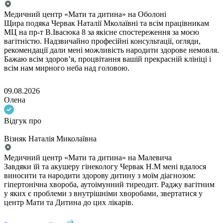
Медичний центр «Мати та дитина» на Оболоні
Щира подяка Червак Наталії Мколаївні та всім працівникам
МЦ на пр-т В.Івасюка 8 за якісне спостереження за моєю
вагітністю. Надзвичайно професійні консультації, огляди,
рекомендації дали мені можливість народити здорове немовля.
Бажаю всім здоров’я, процвітання вашій прекрасній клініці і
всім нам мирного неба над головою.
09.08.2026
Олена
Відгук про
Візняк Наталія Миколаївна
Медичний центр «Мати та дитина» на Малевича
Завдяки їй та акушеру гінекологу Червак Н.М мені вдалося
виносити та народити здорову дитину з моїм діагнозом:
гіпертонічна хвороба, аутоімунний тиреодит. Раджу вагітним
у яких є проблеми з внутрішніми хворобами, звертатися у
центр Мати та Дитина до цих лікарів.