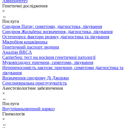
Амніоцентез
Генетичні дослідження
×
←
Послуги
Синдром Патау: симптоми, дiагностика, лiкування
Синдром Жильбера: визначення, діагностика, лікування
Остеопороз: фактори ризику, діагностика та лікування
Мікробіом кишківника
Генетичний паспорт людини
Аналізи BRCA
CarrierSeq: тест на носіння генетичної патології
Муковісцидоз: причини, симптоми, лікування
Непереносимість лактози: причини, симптоми діагностика та
лікування
Визначення синдрому Ді Джоржи
Сенсоневральна приглухуватість
Анестезіологічне забезпечення
×
←
Послуги
Внутрішньовенний наркоз
Гінекологія
×
←