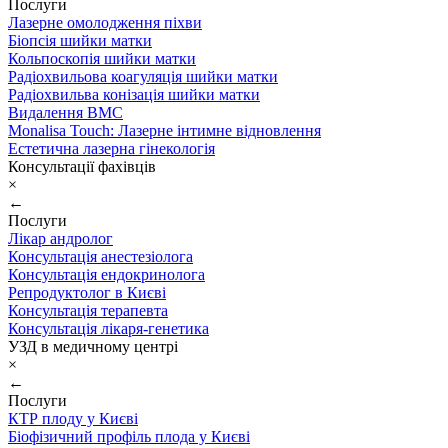
Послуги
Лазерне омолодження піхви
Біопсія шийки матки
Кольпоскопія шийки матки
Радіохвильова коагуляція шийки матки
Радіохвильва конізація шийки матки
Видалення ВМС
Monalisa Touch: Лазерне інтимне відновлення
Естетична лазерна гінекологія
Консультації фахівців
×
←
Послуги
Лікар андролог
Консультація анестезіолога
Консультація ендокринолога
Репродуктолог в Києві
Консультація терапевта
Консультація лікаря-генетика
УЗД в медичному центрі
×
←
Послуги
КТР плоду у Києві
Біофізичний профіль плода у Києві