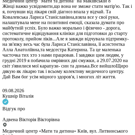
Медичний центр "Мати та дитина" на Макіївській 8
Жінці важко усвідомити,що вона не зможе стати матір'ю. Так і
я, почувши від лікаря свій діагноз впала у відчай. Та
Ковалевська Лариса Станіславівна,взяла все у свої руки,
налаштувала мене на позитивні емоції, сказала думати про
майбутній успіх. Було важко морально і фізично - дорога,
систематичне відвідування клініки для підготовки до старту
протоколу, прийом ліків...Але я завжди відчувала підтримку-
на зв'язку весь час була Лариса Станіславівна, її асистентка
Алла Анатоліївна,та медсестра Катерина. Та це маленька
часточка тих хто з нами працював. І завдяки цим людям, у
грудні 2019 я побачила омріяних дві смужки, а 29.07.2020 на
світ з'явилися мої карапузи- син та донька.Все вийшлоЩиро
дякую як лікарю так і всьому колективу медичного центру.
Дай Вам бог усім міцного здоров'я, і многих літ життя.
09.08.2026
Кушнір Віталія
Відгук про
Адвена Вікторія Вікторівна
Медичний центр «Мати та дитина» Київ, вул. Литвинського