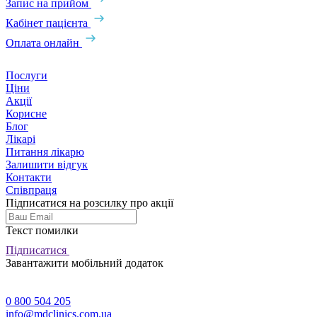
Запис на прийом
Кабінет пацієнта
Оплата онлайн
Послуги
Ціни
Акції
Корисне
Блог
Лікарі
Питання лікарю
Залишити відгук
Контакти
Співпраця
Підписатися на розсилку про акції
Текст помилки
Підписатися
Завантажити мобільний додаток
0 800 504 205
info@mdclinics.com.ua