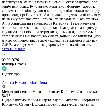
налаштувала мене на позитивні емоції, сказала думати про
майбутній успіх. Було важко морально і фізично - дорога,
систематичне відвідування клініки для підготовки до старту
протоколу, прийом ліків...Але я завжди відчувала підтримку-
на зв'язку весь час була Лариса Станіславівна, її асистентка
Алла Анатоліївна,та медсестра Катерина. Та це маленька
часточка тих хто з нами працював. І завдяки цим людям, у
грудні 2019 я побачила омріяних дві смужки, а 29.07.2020 на
світ з'явилися мої карапузи- син та донька.Все вийшлоЩиро
дякую як лікарю так і всьому колективу медичного центру.
Дай Вам бог усім міцного здоров'я, і многих літ життя.
Читати більше
09.08.2026
Кушнір Віталія
Відгук про
Адвена Вікторія Вікторівна
Медичний центр «Мати та дитина» Київ, вул. Литвинського
54/15
Щиро дякуємо нашим лікарям Адвені Вікторії Вікторівні та
Клименко Євгену Володимировичу які зуміли знайти та