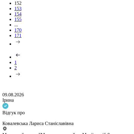
152
153
154
155
...
170
171
1
2
09.08.2026
Ірина
Відгук про
Ковалевська Лариса Станіславівна