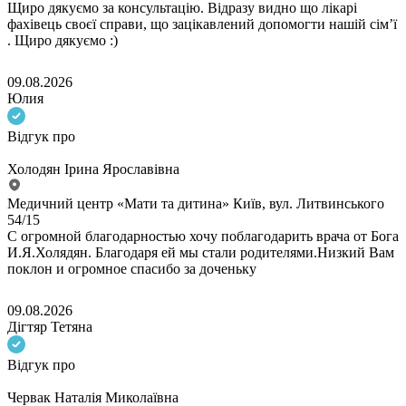
Щиро дякуємо за консультацію. Відразу видно що лікарі
фахівець своєї справи, що зацікавлений допомогти нашій сімʼї
. Щиро дякуємо :)
09.08.2026
Юлия
Відгук про
Холодян Ірина Ярославівна
Медичний центр «Мати та дитина» Київ, вул. Литвинського
54/15
С огромной благодарностью хочу поблагодарить врача от Бога
И.Я.Холядян. Благодаря ей мы стали родителями.Низкий Вам
поклон и огромное спасибо за доченьку
09.08.2026
Дігтяр Тетяна
Відгук про
Червак Наталія Миколаївна