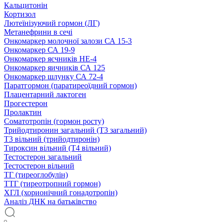
Кальцитонін
Кортизол
Лютеїнізуючий гормон (ЛГ)
Метанефрини в сечі
Онкомаркер молочної залози СА 15-3
Онкомаркер СА 19-9
Онкомаркер яєчників НЕ-4
Онкомаркер яичників СА 125
Онкомаркер шлунку СА 72-4
Паратгормон (паратиреоїдний гормон)
Плацентарний лактоген
Прогестерон
Пролактин
Соматотропін (гормон росту)
Трийодтиронин загальний (Т3 загальний)
Т3 вільний (трийодтиронін)
Тироксин вільний (Т4 вільний)
Тестостерон загальний
Тестостерон вільний
ТГ (тиреоглобулін)
ТТГ (тиреотропний гормон)
ХГЛ (хорионічний гонадотропін)
Аналіз ДНК на батьківство