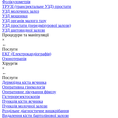
Фолікулометрія
ТРУЗІ (трансректальне УЗД) простати
УЗД молочних залоз
УЗД мошонки
УЗД органів малого тазу
УЗД простати (передміхурової залози)
УЗД щитовидної залози
Процедури та маніпуляції
×
←
Послуги
ЕКГ (Електрокардіографія)
Озонотерапія
Хірургія
×
←
Послуги
Дермоїдна кіста яєчника
Оперативна гінекологія
Оперативне лікування фімозу
Гістерорезектоскопія
Пункція кісти яєчника
Пункція молочної залози
Роздільне діагностичне вишкрібання
Видалення кісти бартолінової залози