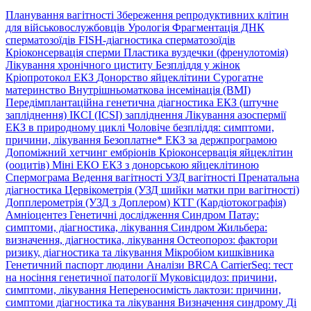
Планування вагітності
Збереження репродуктивних клітин
для військовослужбовців
Урологія
Фрагментація ДНК
сперматозоїдів
FISH-діагностика сперматозоїдів
Кріоконсервація сперми
Пластика вуздечки (френулотомія)
Лікування хронічного циститу
Безпліддя у жінок
Кріопротокол ЕКЗ
Донорство яйцеклітини
Сурогатне
материнство
Внутрішньоматкова інсемінація (ВМІ)
Передімплантаційна генетична діагностика
ЕКЗ (штучне
запліднення)
ІКСІ (ICSI) запліднення
Лікування азоспермії
ЕКЗ в природному циклі
Чоловіче безпліддя: симптоми,
причини, лікування
Безоплатне* ЕКЗ за держпрограмою
Допоміжний хетчинг ембріонів
Кріоконсервація яйцеклітин
(ооцитів)
Міні ЕКО
ЕКЗ з донорською яйцеклітиною
Спермограма
Ведення вагітності
УЗД вагітності
Пренатальна
діагностика
Цервікометрія (УЗД шийки матки при вагітності)
Допплерометрія (УЗД з Доплером)
КТГ (Кардіотокографія)
Амніоцентез
Генетичні дослідження
Синдром Патау:
симптоми, дiагностика, лiкування
Синдром Жильбера:
визначення, діагностика, лікування
Остеопороз: фактори
ризику, діагностика та лікування
Мікробіом кишківника
Генетичний паспорт людини
Аналізи BRCA
CarrierSeq: тест
на носіння генетичної патології
Муковісцидоз: причини,
симптоми, лікування
Непереносимість лактози: причини,
симптоми діагностика та лікування
Визначення синдрому Ді