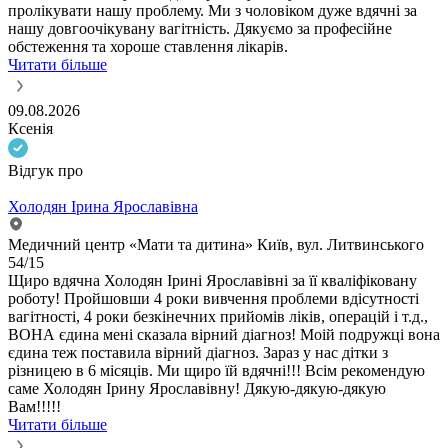
пролікувати нашу проблему. Ми з чоловіком дуже вдячні за
нашу довгоочікувану вагітність. Дякуємо за професійне
обстеження та хороше ставлення лікарів.
Читати більше
09.08.2026
Ксенія
Відгук про
Холодян Ірина Ярославівна
Медичний центр «Мати та дитина» Київ, вул. Литвинського
54/15
Щиро вдячна Холодян Ірині Ярославівні за її кваліфіковану
роботу! Пройшовши 4 роки вивчення проблеми вдісутності
вагітності, 4 роки безкінечних прийомів ліків, операцій і т.д.,
ВОНА єдина мені сказала вірний діагноз! Моій подружці вона
єдина теж поставила вірний діагноз. Зараз у нас дітки з
різницею в 6 місяців. Ми щиро їй вдячні!!! Всім рекомендую
саме Холодян Ірину Ярославівну! Дякую-дякую-дякую
Вам!!!!!
Читати більше