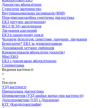
Кріопротокол ЕКЗ
Донорство яйцеклітини
Сурогатне материнство
Внутрішньоматкова інсемінація (ВМІ)
Передімплантаційна генетична діагностика
ЕКЗ (штучне запліднення)
ІКСІ (ICSI) запліднення
Лікування азоспермії
ЕКЗ в природному циклі
Чоловіче безпліддя: симптоми, причини, лікування
Безоплатне* ЕКЗ за держпрограмою
Допоміжний хетчинг ембріонів
Кріоконсервація яйцеклітин (ооцитів)
Міні ЕКО
ЕКЗ з донорською яйцеклітиною
Спермограма
Ведення вагітності
×
←
Послуги
УЗД вагітності
Пренатальна діагностика
Цервікометрія (УЗД шийки матки при вагітності)
Допплерометрія (УЗД з Доплером)
КТГ (Кардіотокографія)