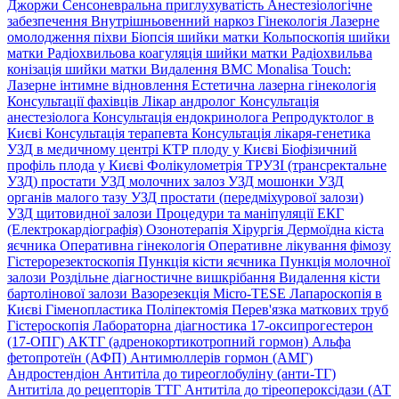
Джоржи
Сенсоневральна приглухуватість
Анестезіологічне
забезпечення
Внутрішньовенний наркоз
Гінекологія
Лазерне
омолодження піхви
Біопсія шийки матки
Кольпоскопія шийки
матки
Радіохвильова коагуляція шийки матки
Радіохвильва
конізація шийки матки
Видалення ВМС
Monalisa Touch:
Лазерне інтимне відновлення
Естетична лазерна гінекологія
Консультації фахівців
Лікар андролог
Консультація
анестезіолога
Консультація ендокринолога
Репродуктолог в
Києві
Консультація терапевта
Консультація лікаря-генетика
УЗД в медичному центрі
КТР плоду у Києві
Біофізичний
профіль плода у Києві
Фолікулометрія
ТРУЗІ (трансректальне
УЗД) простати
УЗД молочних залоз
УЗД мошонки
УЗД
органів малого тазу
УЗД простати (передміхурової залози)
УЗД щитовидної залози
Процедури та маніпуляції
ЕКГ
(Електрокардіографія)
Озонотерапія
Хірургія
Дермоїдна кіста
яєчника
Оперативна гінекологія
Оперативне лікування фімозу
Гістерорезектоскопія
Пункція кісти яєчника
Пункція молочної
залози
Роздільне діагностичне вишкрібання
Видалення кісти
бартолінової залози
Вазорезекція
Micro-TESE
Лапароскопія в
Києві
Гіменопластика
Поліпектомія
Перев'язка маткових труб
Гістероскопія
Лабораторна діагностика
17-оксипрогестерон
(17-ОПГ)
АКТГ (адренокортикотропний гормон)
Альфа
фетопротеїн (АФП)
Антимюллерів гормон (АМГ)
Андростендіон
Антитіла до тиреоглобуліну (анти-ТГ)
Антитіла до рецепторів ТТГ
Антитіла до тіреопероксідази (АТ