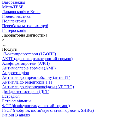
Вазорезекція
Micro-TESE
Лапароскопія в Києві
Гіменопластика
Поліпектомія
Перев'язка маткових труб
Гістероскопія
Лабораторна діагностика
×
←
Послуги
17-оксипрогестерон (17-ОПГ)
АКТГ (адренокортикотропний гормон)
Альфа фетопротеїн (АФП)
Антимюллерів гормон (АМГ)
Андростендіон
Антитіла до тиреоглобуліну (анти-ТГ)
Антитіла до рецепторів ТТГ
Антитіла до тіреопероксідази (АТ ТПО)
Дигідротестостерон (ДГТ)
Естрадіол
Естріол вільний
ФСГ (фолікулостимулюючий гормон)
ГЗСГ (глобулін, що зв'язує статеві гормони, SHBG)
Інгібін B аналіз