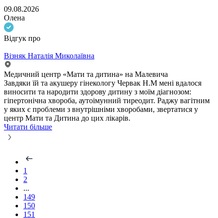
09.08.2026
Олена
Відгук про
Візняк Наталія Миколаївна
Медичний центр «Мати та дитина» на Малевича
Завдяки їй та акушеру гінекологу Червак Н.М мені вдалося
виносити та народити здорову дитину з моїм діагнозом:
гіпертонічна хвороба, аутоімунний тиреодит. Раджу вагітним
у яких є проблеми з внутрішніми хворобами, звертатися у
центр Мати та Дитина до цих лікарів.
Читати більше
1
2
...
149
150
151