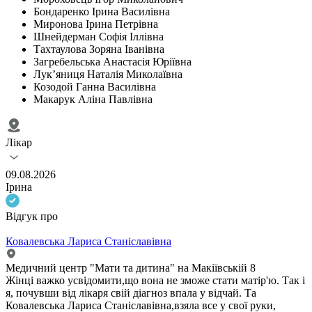
Бондаренко Ірина Василівна
Миронова Ірина Петрівна
Шнейдерман Софія Іллівна
Тахтаулова Зоряна Іванівна
Загребельська Анастасія Юріївна
Лук’яниця Наталія Миколаївна
Козодой Ганна Василівна
Макарук Аліна Павлівна
Лікар
09.08.2026
Ірина
Відгук про
Ковалевська Лариса Станіславівна
Медичний центр "Мати та дитина" на Макіївській 8
Жінці важко усвідомити,що вона не зможе стати матір'ю. Так і
я, почувши від лікаря свій діагноз впала у відчай. Та
Ковалевська Лариса Станіславівна,взяла все у свої руки,