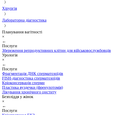
Хірургія
Лабораторна діагностика
Планування вагітності
×
←
Послуги
Збереження репродуктивних клітин для військовослужбовців
Урологія
×
←
Послуги
Фрагментація ДНК сперматозоїдів
FISH-діагностика сперматозоїдів
Кріоконсервація сперми
Пластика вуздечки (френулотомія)
Лікування хронічного циститу
Безпліддя у жінок
×
←
Послуги