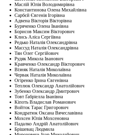
Маслій Юлія Володимирівна
Константинова Олена Михайлівна
Сарбєй Євгенія Ігорівна
Адвена Вікторія Вікторівна
Буряченко Олена Іванівна
Борисов Максим Вікторович
Клись Аліса Сергіївна
Редько Наталія Олександрівна
Массуд Наталія Олександрівна
Тян Олег Сергійович
Рудяк Микола Іванович
Кравченко Олександр Вікторович
Візняк Наталія Миколаївна
Червак Наталія Миколаївна
Огіренко Ірина Євгенівна
Теплюк Олександр Анатолійович
Зубенко Олександр Дмитрович
Товт Ґабріелла Іванівна
Кіпоть Владислав Романович
Войток Тарас Григорович
Кондратюк Оксана Вячеславівна
Мохсен Юлія Мохсеновна
Падалко Андрій Анатолійович
Брішевац Людмила
Мороховець Ігор Миколайович