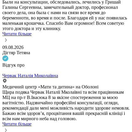
Были на консультации, обследовались, лечились у Гришай
Галины Сергеевны, замечательный доктор, професионал
своего дела, она была с нами на связи все время до
беременноти, во время и после. Благодаря ей у нас появилась
маленькая крошечка. Спасибо Вам огромное! Всем советую
этого доктора и эту клинику.
Читати більше
09.08.2026
Дігтяр Тетяна
Відгук про
Червак Наталія Миколаївна
Медичний центр «Мати та дитина» на Оболоні
Щира подяка Червак Наталії Мколаївні та всім працівникам
МЦ на пр-т В.Івасюка 8 за якісне спостереження за моєю
вагітністю. Надзвичайно професійні консультації, огляди,
рекомендації дали мені можливість народити здорове немовля.
Бажаю всім здоров’я, процвітання вашій прекрасній клініці і
всім нам мирного неба над головою.
Читати більше