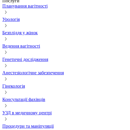
Послуги
Планування вагітності
Урологія
Безпліддя у жінок
Ведення вагітності
Генетичні дослідження
Анестезіологічне забезпечення
Гінекологія
Консультації фахівців
УЗД в медичному центрі
Процедури та маніпуляції