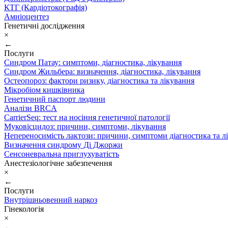
КТГ (Кардіотокографія)
Амніоцентез
Генетичні дослідження
×
←
Послуги
Синдром Патау: симптоми, дiагностика, лiкування
Синдром Жильбера: визначення, діагностика, лікування
Остеопороз: фактори ризику, діагностика та лікування
Мікробіом кишківника
Генетичний паспорт людини
Аналізи BRCA
CarrierSeq: тест на носіння генетичної патології
Муковісцидоз: причини, симптоми, лікування
Непереносимість лактози: причини, симптоми діагностика та л
Визначення синдрому Ді Джоржи
Сенсоневральна приглухуватість
Анестезіологічне забезпечення
×
←
Послуги
Внутрішньовенний наркоз
Гінекологія
×
←