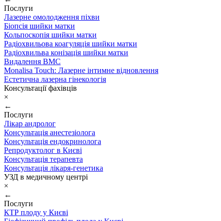
Послуги
Лазерне омолодження піхви
Біопсія шийки матки
Кольпоскопія шийки матки
Радіохвильова коагуляція шийки матки
Радіохвильва конізація шийки матки
Видалення ВМС
Monalisa Touch: Лазерне інтимне відновлення
Естетична лазерна гінекологія
Консультації фахівців
×
←
Послуги
Лікар андролог
Консультація анестезіолога
Консультація ендокринолога
Репродуктолог в Києві
Консультація терапевта
Консультація лікаря-генетика
УЗД в медичному центрі
×
←
Послуги
КТР плоду у Києві