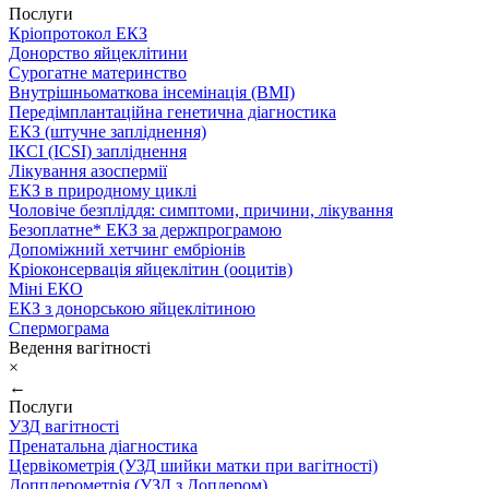
Послуги
Кріопротокол ЕКЗ
Донорство яйцеклітини
Сурогатне материнство
Внутрішньоматкова інсемінація (ВМІ)
Передімплантаційна генетична діагностика
ЕКЗ (штучне запліднення)
ІКСІ (ICSI) запліднення
Лікування азоспермії
ЕКЗ в природному циклі
Чоловіче безпліддя: симптоми, причини, лікування
Безоплатне* ЕКЗ за держпрограмою
Допоміжний хетчинг ембріонів
Кріоконсервація яйцеклітин (ооцитів)
Міні ЕКО
ЕКЗ з донорською яйцеклітиною
Спермограма
Ведення вагітності
×
←
Послуги
УЗД вагітності
Пренатальна діагностика
Цервікометрія (УЗД шийки матки при вагітності)
Допплерометрія (УЗД з Доплером)