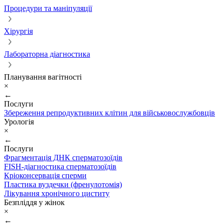
Процедури та маніпуляції
Хірургія
Лабораторна діагностика
Планування вагітності
×
←
Послуги
Збереження репродуктивних клітин для військовослужбовців
Урологія
×
←
Послуги
Фрагментація ДНК сперматозоїдів
FISH-діагностика сперматозоїдів
Кріоконсервація сперми
Пластика вуздечки (френулотомія)
Лікування хронічного циститу
Безпліддя у жінок
×
←