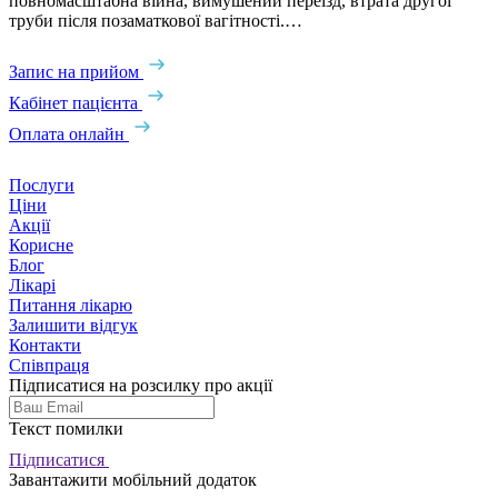
повномасштабна війна, вимушений переїзд, втрата другої
труби після позаматкової вагітності.…
Запис на прийом
Кабінет пацієнта
Оплата онлайн
Послуги
Ціни
Акції
Корисне
Блог
Лікарі
Питання лікарю
Залишити відгук
Контакти
Співпраця
Підписатися на розсилку про акції
Текст помилки
Підписатися
Завантажити мобільний додаток