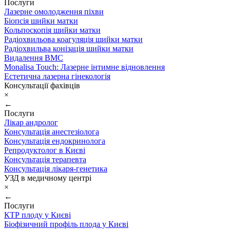
Послуги
Лазерне омолодження піхви
Біопсія шийки матки
Кольпоскопія шийки матки
Радіохвильова коагуляція шийки матки
Радіохвильва конізація шийки матки
Видалення ВМС
Monalisa Touch: Лазерне інтимне відновлення
Естетична лазерна гінекологія
Консультації фахівців
×
←
Послуги
Лікар андролог
Консультація анестезіолога
Консультація ендокринолога
Репродуктолог в Києві
Консультація терапевта
Консультація лікаря-генетика
УЗД в медичному центрі
×
←
Послуги
КТР плоду у Києві
Біофізичний профіль плода у Києві