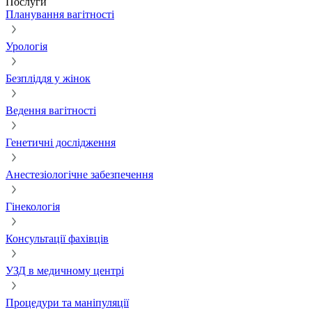
Послуги
Планування вагітності
Урологія
Безпліддя у жінок
Ведення вагітності
Генетичні дослідження
Анестезіологічне забезпечення
Гінекологія
Консультації фахівців
УЗД в медичному центрі
Процедури та маніпуляції