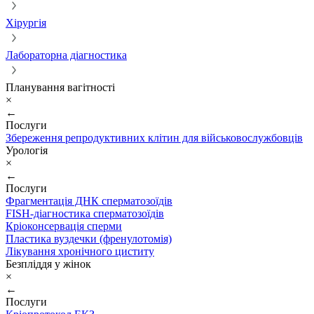
Хірургія
Лабораторна діагностика
Планування вагітності
×
←
Послуги
Збереження репродуктивних клітин для військовослужбовців
Урологія
×
←
Послуги
Фрагментація ДНК сперматозоїдів
FISH-діагностика сперматозоїдів
Кріоконсервація сперми
Пластика вуздечки (френулотомія)
Лікування хронічного циститу
Безпліддя у жінок
×
←
Послуги