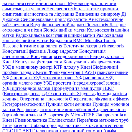
на носіння генетичної патології
Муковісцидоз: причини,
симптоми, лікування
Непереносимість лактози: причини,
симптоми діагностика та лікування
Визначення синдрому Ді
Джоржи
Сенсоневральна приглухуватість
Анестезіологічне
забезпечення
Внутрішньовенний наркоз
Гінекологія
Лазерне
омолодження піхви
Біопсія шийки матки
Кольпоскопія шийки
матки
Радіохвильова коагуляція шийки матки
Радіохвильва
конізація шийки матки
Видалення ВМС
Monalisa Touch:
Лазерне інтимне відновлення
Естетична лазерна гінекологія
Консультації фахівців
Лікар андролог
Консультація
анестезіолога
Консультація ендокринолога
Репродуктолог в
Києві
Консультація терапевта
Консультація лікаря-генетика
УЗД в медичному центрі
КТР плоду у Києві
Біофізичний
профіль плода у Києві
Фолікулометрія
ТРУЗІ (трансректальне
УЗД) простати
УЗД молочних залоз
УЗД мошонки
УЗД
органів малого тазу
УЗД простати (передміхурової залози)
УЗД щитовидної залози
Процедури та маніпуляції
ЕКГ
(Електрокардіографія)
Озонотерапія
Хірургія
Дермоїдна кіста
яєчника
Оперативна гінекологія
Оперативне лікування фімозу
Гістерорезектоскопія
Пункція кісти яєчника
Пункція молочної
залози
Роздільне діагностичне вишкрібання
Видалення кісти
бартолінової залози
Вазорезекція
Micro-TESE
Лапароскопія в
Києві
Гіменопластика
Поліпектомія
Перев'язка маткових труб
Гістероскопія
Лабораторна діагностика
17-оксипрогестерон
(17-ОПГ)
АКТГ (адренокортикотропний гормон)
Альфа