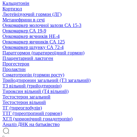
Кальцитонін
Кортизол
Лютеїнізуючий гормон (ЛГ)
Метанефрини в сечі
Онкомаркер молочної залози СА 15-3
Онкомаркер СА 19-9
Онкомаркер яєчників НЕ-4
Онкомаркер яичників СА 125
Онкомаркер шлунку СА 72-4
Паратгормон (паратиреоїдний гормон)
Плацентарний лактоген
Прогестерон
Пролактин
Соматотропін (гормон росту)
Трийодтиронин загальний (Т3 загальний)
Т3 вільний (трийодтиронін)
Тироксин вільний (Т4 вільний)
Тестостерон загальний
Тестостерон вільний
ТГ (тиреоглобулін)
ТТГ (тиреотропний гормон)
ХГЛ (хорионічний гонадотропін)
Аналіз ДНК на батьківство