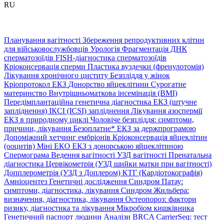
RU
Планування вагітності
Збереження репродуктивних клітин
для військовослужбовців
Урологія
Фрагментація ДНК
сперматозоїдів
FISH-діагностика сперматозоїдів
Кріоконсервація сперми
Пластика вуздечки (френулотомія)
Лікування хронічного циститу
Безпліддя у жінок
Кріопротокол ЕКЗ
Донорство яйцеклітини
Сурогатне
материнство
Внутрішньоматкова інсемінація (ВМІ)
Передімплантаційна генетична діагностика
ЕКЗ (штучне
запліднення)
ІКСІ (ICSI) запліднення
Лікування азоспермії
ЕКЗ в природному циклі
Чоловіче безпліддя: симптоми,
причини, лікування
Безоплатне* ЕКЗ за держпрограмою
Допоміжний хетчинг ембріонів
Кріоконсервація яйцеклітин
(ооцитів)
Міні ЕКО
ЕКЗ з донорською яйцеклітиною
Спермограма
Ведення вагітності
УЗД вагітності
Пренатальна
діагностика
Цервікометрія (УЗД шийки матки при вагітності)
Допплерометрія (УЗД з Доплером)
КТГ (Кардіотокографія)
Амніоцентез
Генетичні дослідження
Синдром Патау:
симптоми, дiагностика, лiкування
Синдром Жильбера:
визначення, діагностика, лікування
Остеопороз: фактори
ризику, діагностика та лікування
Мікробіом кишківника
Генетичний паспорт людини
Аналізи BRCA
CarrierSeq: тест