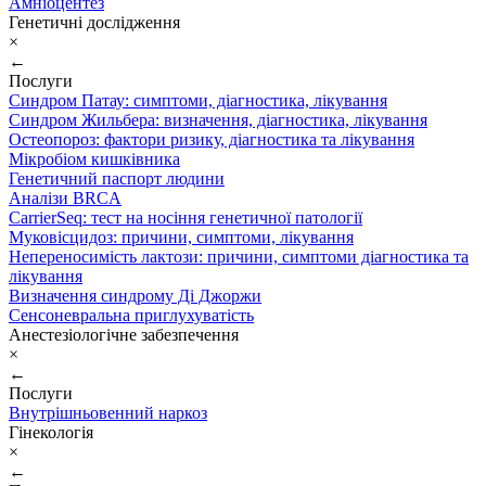
Амніоцентез
Генетичні дослідження
×
←
Послуги
Синдром Патау: симптоми, дiагностика, лiкування
Синдром Жильбера: визначення, діагностика, лікування
Остеопороз: фактори ризику, діагностика та лікування
Мікробіом кишківника
Генетичний паспорт людини
Аналізи BRCA
CarrierSeq: тест на носіння генетичної патології
Муковісцидоз: причини, симптоми, лікування
Непереносимість лактози: причини, симптоми діагностика та
лікування
Визначення синдрому Ді Джоржи
Сенсоневральна приглухуватість
Анестезіологічне забезпечення
×
←
Послуги
Внутрішньовенний наркоз
Гінекологія
×
←