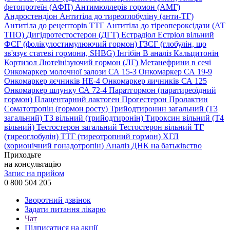
фетопротеїн (АФП)
Антимюллерів гормон (АМГ)
Андростендіон
Антитіла до тиреоглобуліну (анти-ТГ)
Антитіла до рецепторів ТТГ
Антитіла до тіреопероксідази (АТ
ТПО)
Дигідротестостерон (ДГТ)
Естрадіол
Естріол вільний
ФСГ (фолікулостимулюючий гормон)
ГЗСГ (глобулін, що
зв'язує статеві гормони, SHBG)
Інгібін B аналіз
Кальцитонін
Кортизол
Лютеїнізуючий гормон (ЛГ)
Метанефрини в сечі
Онкомаркер молочної залози СА 15-3
Онкомаркер СА 19-9
Онкомаркер яєчників НЕ-4
Онкомаркер яичників СА 125
Онкомаркер шлунку СА 72-4
Паратгормон (паратиреоїдний
гормон)
Плацентарний лактоген
Прогестерон
Пролактин
Соматотропін (гормон росту)
Трийодтиронин загальний (Т3
загальний)
Т3 вільний (трийодтиронін)
Тироксин вільний (Т4
вільний)
Тестостерон загальний
Тестостерон вільний
ТГ
(тиреоглобулін)
ТТГ (тиреотропний гормон)
ХГЛ
(хорионічний гонадотропін)
Аналіз ДНК на батьківство
Приходьте
на консультацію
Запис на прийом
0 800 504 205
Зворотний дзвінок
Задати питання лікарю
Чат
Підписатися на акції