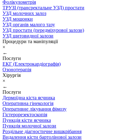
Фолікулометрія
ТРУЗІ (трансректальне УЗД) простати
УЗД молочних залоз
УЗД мошонки
УЗД органів малого тазу
УЗД простати (передміхурової залози)
УЗД щитовидної залози
Процедури та маніпуляції
×
←
Послуги
ЕКГ (Електрокардіографія)
Озонотерапія
Хірургія
×
←
Послуги
Дермоїдна кіста яєчника
Оперативна гінекологія
Оперативне лікування фімозу
Гістерорезектоскопія
Пункція кісти яєчника
Пункція молочної залози
Роздільне діагностичне вишкрібання
Видалення кісти бартолінової залози