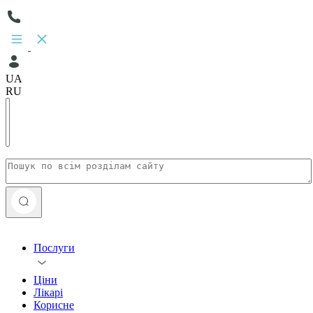
UA
RU
Послуги
Ціни
Лікарі
Корисне