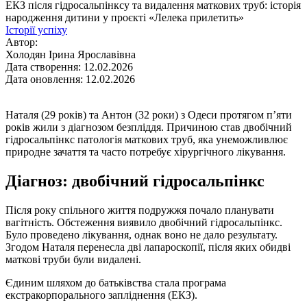
ЕКЗ після гідросальпінксу та видалення маткових труб: історія
народження дитини у проєкті «Лелека прилетить»
Історії успіху
Автор:
Холодян Ірина Ярославівна
Дата створення: 12.02.2026
Дата оновлення: 12.02.2026
Наталя (29 років) та Антон (32 роки) з Одеси протягом п’яти
років жили з діагнозом безпліддя. Причиною став двобічний
гідросальпінкс патологія маткових труб, яка унеможливлює
природне зачаття та часто потребує хірургічного лікування.
Діагноз: двобічний гідросальпінкс
Після року спільного життя подружжя почало планувати
вагітність. Обстеження виявило двобічний гідросальпінкс.
Було проведено лікування, однак воно не дало результату.
Згодом Наталя перенесла дві лапароскопії, після яких обидві
маткові труби були видалені.
Єдиним шляхом до батьківства стала програма
екстракорпорального запліднення (ЕКЗ).