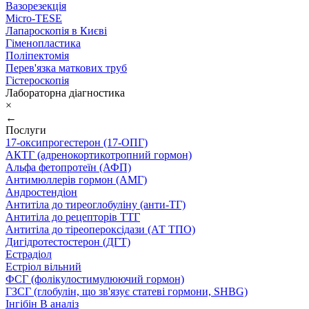
Вазорезекція
Micro-TESE
Лапароскопія в Києві
Гіменопластика
Поліпектомія
Перев'язка маткових труб
Гістероскопія
Лабораторна діагностика
×
←
Послуги
17-оксипрогестерон (17-ОПГ)
АКТГ (адренокортикотропний гормон)
Альфа фетопротеїн (АФП)
Антимюллерів гормон (АМГ)
Андростендіон
Антитіла до тиреоглобуліну (анти-ТГ)
Антитіла до рецепторів ТТГ
Антитіла до тіреопероксідази (АТ ТПО)
Дигідротестостерон (ДГТ)
Естрадіол
Естріол вільний
ФСГ (фолікулостимулюючий гормон)
ГЗСГ (глобулін, що зв'язує статеві гормони, SHBG)
Інгібін B аналіз