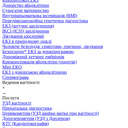
Кріопротокол ЕКЗ
Донорство яйцеклітини
Сурогатне материнство
Внутрішньоматкова інсемінація (ВМІ)
Передімплантаційна генетична діагностика
ЕКЗ (штучне запліднення)
ІКСІ (ICSI) запліднення
Лікування азоспермії
ЕКЗ в природному циклі
Чоловіче безпліддя: симптоми, причини, лікування
Безоплатне* ЕКЗ за держпрограмою
Допоміжний хетчинг ембріонів
Кріоконсервація яйцеклітин (ооцитів)
Міні ЕКО
ЕКЗ з донорською яйцеклітиною
Спермограма
Ведення вагітності
×
←
Послуги
УЗД вагітності
Пренатальна діагностика
Цервікометрія (УЗД шийки матки при вагітності)
Допплерометрія (УЗД з Доплером)
КТГ (Кардіотокографія)