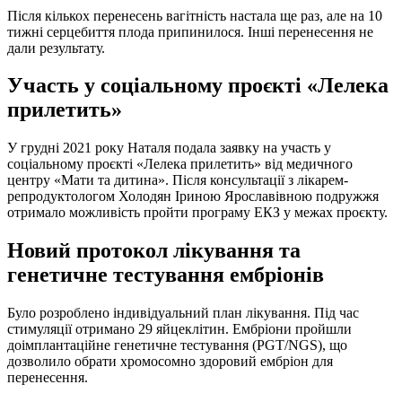
Після кількох перенесень вагітність настала ще раз, але на 10
тижні серцебиття плода припинилося. Інші перенесення не
дали результату.
Участь у соціальному проєкті «Лелека
прилетить»
У грудні 2021 року Наталя подала заявку на участь у
соціальному проєкті «Лелека прилетить» від медичного
центру «Мати та дитина». Після консультації з лікарем-
репродуктологом Холодян Іриною Ярославівною подружжя
отримало можливість пройти програму ЕКЗ у межах проєкту.
Новий протокол лікування та
генетичне тестування ембріонів
Було розроблено індивідуальний план лікування. Під час
стимуляції отримано 29 яйцеклітин. Ембріони пройшли
доімплантаційне генетичне тестування (PGT/NGS), що
дозволило обрати хромосомно здоровий ембріон для
перенесення.