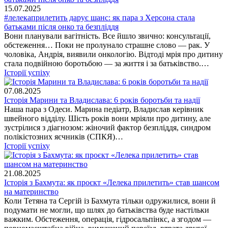
15.07.2025
#лелекаприлетить дарує шанс: як пара з Херсона стала
батьками після онко та безпліддя
Вони планували вагітність. Все йшло звично: консультації,
обстеження… Поки не пролунало страшне слово — рак. У
чоловіка, Андрія, виявили онкологію. Відтоді мрія про дитину
стала подвійною боротьбою — за життя і за батьківство.…
Історії успіху
07.08.2025
Історія Марини та Владислава: 6 років боротьби та надії
Наша пара з Одеси. Марина педіатр, Владислав керівник
швейного відділу. Шість років вони мріяли про дитину, але
зустрілися з діагнозом: жіночий фактор безпліддя, синдром
полікістозних яєчників (СПКЯ)…
Історії успіху
21.08.2025
Історія з Бахмута: як проєкт «Лелека прилетить» став шансом
на материнство
Коли Тетяна та Сергій із Бахмута тільки одружилися, вони й
подумати не могли, що шлях до батьківства буде настільки
важким. Обстеження, операція, гідросальпінкс, а згодом —