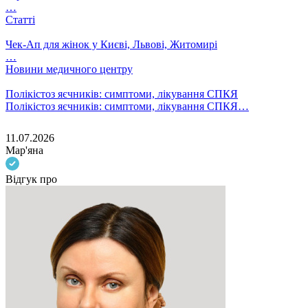
…
Статті
Чек-Ап для жінок у Києві, Львові, Житомирі
…
Новини медичного центру
Полікістоз яєчників: симптоми, лікування СПКЯ
Полікістоз яєчників: симптоми, лікування СПКЯ…
11.07.2026
Мар'яна
Відгук про