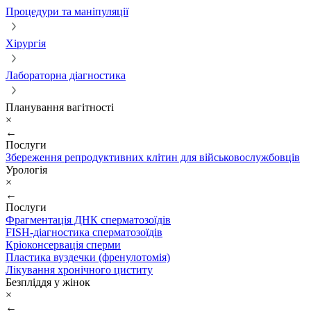
Процедури та маніпуляції
Хірургія
Лабораторна діагностика
Планування вагітності
×
←
Послуги
Збереження репродуктивних клітин для військовослужбовців
Урологія
×
←
Послуги
Фрагментація ДНК сперматозоїдів
FISH-діагностика сперматозоїдів
Кріоконсервація сперми
Пластика вуздечки (френулотомія)
Лікування хронічного циститу
Безпліддя у жінок
×
←