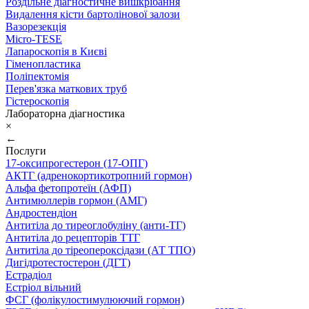
Роздільне діагностичне вишкрібання
Видалення кісти бартолінової залози
Вазорезекція
Micro-TESE
Лапароскопія в Києві
Гіменопластика
Поліпектомія
Перев'язка маткових труб
Гістероскопія
Лабораторна діагностика
×
←
Послуги
17-оксипрогестерон (17-ОПГ)
АКТГ (адренокортикотропний гормон)
Альфа фетопротеїн (АФП)
Антимюллерів гормон (АМГ)
Андростендіон
Антитіла до тиреоглобуліну (анти-ТГ)
Антитіла до рецепторів ТТГ
Антитіла до тіреопероксідази (АТ ТПО)
Дигідротестостерон (ДГТ)
Естрадіол
Естріол вільний
ФСГ (фолікулостимулюючий гормон)