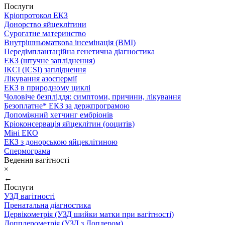
Послуги
Кріопротокол ЕКЗ
Донорство яйцеклітини
Сурогатне материнство
Внутрішньоматкова інсемінація (ВМІ)
Передімплантаційна генетична діагностика
ЕКЗ (штучне запліднення)
ІКСІ (ICSI) запліднення
Лікування азоспермії
ЕКЗ в природному циклі
Чоловіче безпліддя: симптоми, причини, лікування
Безоплатне* ЕКЗ за держпрограмою
Допоміжний хетчинг ембріонів
Кріоконсервація яйцеклітин (ооцитів)
Міні ЕКО
ЕКЗ з донорською яйцеклітиною
Спермограма
Ведення вагітності
×
←
Послуги
УЗД вагітності
Пренатальна діагностика
Цервікометрія (УЗД шийки матки при вагітності)
Допплерометрія (УЗД з Доплером)