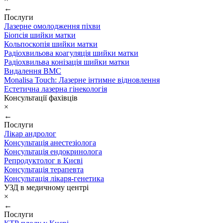
←
Послуги
Лазерне омолодження піхви
Біопсія шийки матки
Кольпоскопія шийки матки
Радіохвильова коагуляція шийки матки
Радіохвильва конізація шийки матки
Видалення ВМС
Monalisa Touch: Лазерне інтимне відновлення
Естетична лазерна гінекологія
Консультації фахівців
×
←
Послуги
Лікар андролог
Консультація анестезіолога
Консультація ендокринолога
Репродуктолог в Києві
Консультація терапевта
Консультація лікаря-генетика
УЗД в медичному центрі
×
←
Послуги