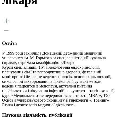
лікаря
Освіта
У 1999 році закінчила Донецький державний медичний
університет ім. М. Горького за спеціальністю «Лікувальна
справа», отримала кваліфікацію «Лікар».
Курси спеціалізації, ТУ: гінекологічна ендокринологія,
планування сім'ї та репродуктивне здоров'я, фетальний
моніторинг і безпечне ведення пологів, основи кольпоскопії,
онкологічні захворювання в гінекології, сучасні методи
ведення пацієнток в менопаузі, актуальні питання
профілактики і лікування інфекцій в акушерстві та гінекології,
курс «Медикаментозне переривання вагітності, МВА », ТУ«
Основи ультразвукового скринінгу в гінекології », Тренінг«
Етика і деонтологія медичної діяльності».
Наукова діяльність, публікації