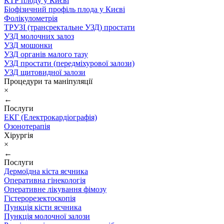
КТР плоду у Києві
Біофізичний профіль плода у Києві
Фолікулометрія
ТРУЗІ (трансректальне УЗД) простати
УЗД молочних залоз
УЗД мошонки
УЗД органів малого тазу
УЗД простати (передміхурової залози)
УЗД щитовидної залози
Процедури та маніпуляції
×
←
Послуги
ЕКГ (Електрокардіографія)
Озонотерапія
Хірургія
×
←
Послуги
Дермоїдна кіста яєчника
Оперативна гінекологія
Оперативне лікування фімозу
Гістерорезектоскопія
Пункція кісти яєчника
Пункція молочної залози