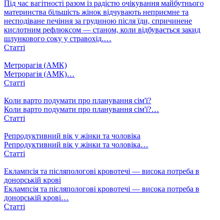
​Під час вагітності разом із радістю очікування майбутнього
материнства більшість жінок відчувають неприємне та
несподіване печіння за грудиною після їди, спричинене
кислотним рефлюксом — станом, коли відбувається закид
шлункового соку у стравохід.…
Статті
Метрорагія (АМК)
Метрорагія (АМК)…
Статті
Коли варто подумати про планування сім'ї?
Коли варто подумати про планування сім'ї?…
Статті
Репродуктивний вік у жінки та чоловіка
Репродуктивний вік у жінки та чоловіка…
Статті
Еклампсія та післяпологові кровотечі — висока потреба в
донорській крові
Еклампсія та післяпологові кровотечі — висока потреба в
донорській крові…
Статті