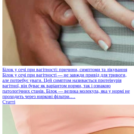
Білок у сечі при вагітності: причини, симптоми та лікування
​Білок у сечі при вагітності — не завжди привід для тривоги,
але потребує уваги. Цей симптом називається протеїнурія
вагітної, він буває як варіантом норми, так і ознакою
патологічних станів. Білок — велика молекула, яка у нормі не
проходить через ниркові фільтри.…
Статті