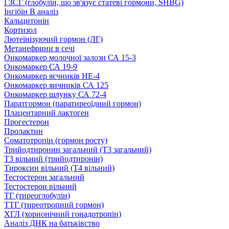
ГЗСГ (глобулін, що зв'язує статеві гормони, SHBG)
Інгібін B аналіз
Кальцитонін
Кортизол
Лютеїнізуючий гормон (ЛГ)
Метанефрини в сечі
Онкомаркер молочної залози СА 15-3
Онкомаркер СА 19-9
Онкомаркер яєчників НЕ-4
Онкомаркер яичників СА 125
Онкомаркер шлунку СА 72-4
Паратгормон (паратиреоїдний гормон)
Плацентарний лактоген
Прогестерон
Пролактин
Соматотропін (гормон росту)
Трийодтиронин загальний (Т3 загальний)
Т3 вільний (трийодтиронін)
Тироксин вільний (Т4 вільний)
Тестостерон загальний
Тестостерон вільний
ТГ (тиреоглобулін)
ТТГ (тиреотропний гормон)
ХГЛ (хорионічний гонадотропін)
Аналіз ДНК на батьківство