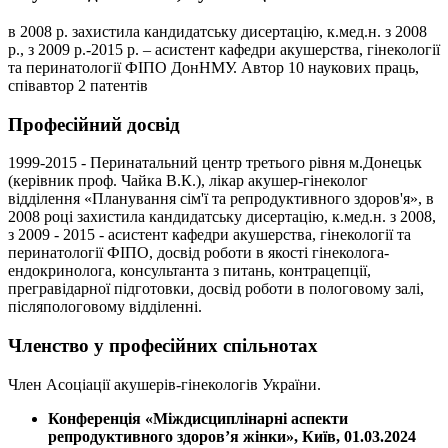
в 2008 р. захистила кандидатську дисертацію, к.мед.н. з 2008
р., з 2009 р.-2015 р. – асистент кафедри акушерства, гінекології
та перинатології ФІПО ДонНМУ. Автор 10 наукових праць,
співавтор 2 патентів
Професійний досвід
1999-2015 - Перинатальний центр третього рівня м.Донецьк
(керівник проф. Чайка В.К.), лікар акушер-гінеколог
відділення «Планування сім'ї та репродуктивного здоров'я», в
2008 році захистила кандидатську дисертацію, к.мед.н. з 2008,
з 2009 - 2015 - асистент кафедри акушерства, гінекології та
перинатології ФІПО, досвід роботи в якості гінеколога-
ендокринолога, консультанта з питань, контрацепції,
прегравідарної підготовки, досвід роботи в пологовому залі,
післяпологовому відділенні.
Членство у професійних спільнотах
Член Асоціації акушерів-гінекологів України.
Конференція «Міждисциплінарні аспекти
репродуктивного здоров’я жінки», Київ, 01.03.2024