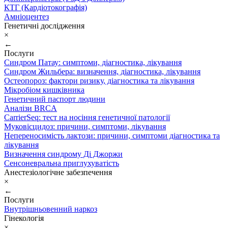
КТГ (Кардіотокографія)
Амніоцентез
Генетичні дослідження
×
←
Послуги
Синдром Патау: симптоми, дiагностика, лiкування
Синдром Жильбера: визначення, діагностика, лікування
Остеопороз: фактори ризику, діагностика та лікування
Мікробіом кишківника
Генетичний паспорт людини
Аналізи BRCA
CarrierSeq: тест на носіння генетичної патології
Муковісцидоз: причини, симптоми, лікування
Непереносимість лактози: причини, симптоми діагностика та
лікування
Визначення синдрому Ді Джоржи
Сенсоневральна приглухуватість
Анестезіологічне забезпечення
×
←
Послуги
Внутрішньовенний наркоз
Гінекологія
×