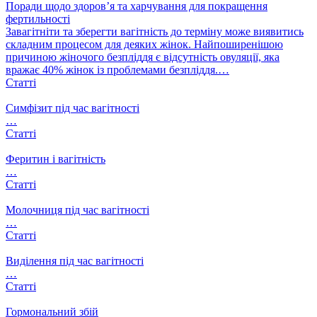
Поради щодо здоров’я та харчування для покращення
фертильності
Завагітніти та зберегти вагітність до терміну може виявитись
складним процесом для деяких жінок. Найпоширенішою
причиною жіночого безпліддя є відсутність овуляції, яка
вражає 40% жінок із проблемами безпліддя.…
Статті
Симфізит під час вагітності
…
Статті
Феритин і вагітність
…
Статті
Молочниця під час вагітності
…
Статті
Виділення під час вагітності
…
Статті
Гормональний збій