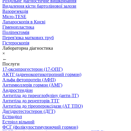
Роздільне діагностичне вишкрібання
Видалення кісти бартолінової залози
Вазорезекція
Micro-TESE
Лапароскопія в Києві
Гіменопластика
Поліпектомія
Перев'язка маткових труб
Гістероскопія
Лабораторна діагностика
×
←
Послуги
17-оксипрогестерон (17-ОПГ)
АКТГ (адренокортикотропний гормон)
Альфа фетопротеїн (АФП)
Антимюллерів гормон (АМГ)
Андростендіон
Антитіла до тиреоглобуліну (анти-ТГ)
Антитіла до рецепторів ТТГ
Антитіла до тіреопероксідази (АТ ТПО)
Дигідротестостерон (ДГТ)
Естрадіол
Естріол вільний
ФСГ (фолікулостимулюючий гормон)