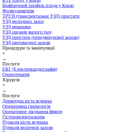
КТР плоду у Києві
Біофізичний профіль плода у Києві
Фолікулометрія
ТРУЗІ (трансректальне УЗД) простати
УЗД молочних залоз
УЗД мошонки
УЗД органів малого тазу
УЗД простати (передміхурової залози)
УЗД щитовидної залози
Процедури та маніпуляції
×
←
Послуги
ЕКГ (Електрокардіографія)
Озонотерапія
Хірургія
×
←
Послуги
Дермоїдна кіста яєчника
Оперативна гінекологія
Оперативне лікування фімозу
Гістерорезектоскопія
Пункція кісти яєчника
Пункція молочної залози