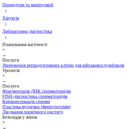
Процедури та маніпуляції
Хірургія
Лабораторна діагностика
Планування вагітності
×
←
Послуги
Збереження репродуктивних клітин для військовослужбовців
Урологія
×
←
Послуги
Фрагментація ДНК сперматозоїдів
FISH-діагностика сперматозоїдів
Кріоконсервація сперми
Пластика вуздечки (френулотомія)
Лікування хронічного циститу
Безпліддя у жінок
×
←