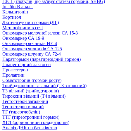
ГЗСГ (глобулін, що зв'язує статеві гормони, SHBG)
Інгібін B аналіз
Кальцитонін
Кортизол
Лютеїнізуючий гормон (ЛГ)
Метанефрини в сечі
Онкомаркер молочної залози СА 15-3
Онкомаркер СА 19-9
Онкомаркер яєчників НЕ-4
Онкомаркер яичників СА 125
Онкомаркер шлунку СА 72-4
Паратгормон (паратиреоїдний гормон)
Плацентарний лактоген
Прогестерон
Пролактин
Соматотропін (гормон росту)
Трийодтиронин загальний (Т3 загальний)
Т3 вільний (трийодтиронін)
Тироксин вільний (Т4 вільний)
Тестостерон загальний
Тестостерон вільний
ТГ (тиреоглобулін)
ТТГ (тиреотропний гормон)
ХГЛ (хорионічний гонадотропін)
Аналіз ДНК на батьківство