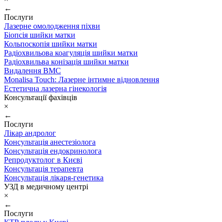
←
Послуги
Лазерне омолодження піхви
Біопсія шийки матки
Кольпоскопія шийки матки
Радіохвильова коагуляція шийки матки
Радіохвильва конізація шийки матки
Видалення ВМС
Monalisa Touch: Лазерне інтимне відновлення
Естетична лазерна гінекологія
Консультації фахівців
×
←
Послуги
Лікар андролог
Консультація анестезіолога
Консультація ендокринолога
Репродуктолог в Києві
Консультація терапевта
Консультація лікаря-генетика
УЗД в медичному центрі
×
←
Послуги