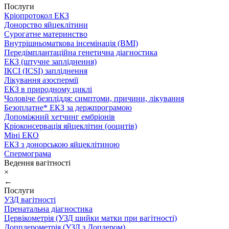
Послуги
Кріопротокол ЕКЗ
Донорство яйцеклітини
Сурогатне материнство
Внутрішньоматкова інсемінація (ВМІ)
Передімплантаційна генетична діагностика
ЕКЗ (штучне запліднення)
ІКСІ (ICSI) запліднення
Лікування азоспермії
ЕКЗ в природному циклі
Чоловіче безпліддя: симптоми, причини, лікування
Безоплатне* ЕКЗ за держпрограмою
Допоміжний хетчинг ембріонів
Кріоконсервація яйцеклітин (ооцитів)
Міні ЕКО
ЕКЗ з донорською яйцеклітиною
Спермограма
Ведення вагітності
×
←
Послуги
УЗД вагітності
Пренатальна діагностика
Цервікометрія (УЗД шийки матки при вагітності)
Допплерометрія (УЗД з Доплером)