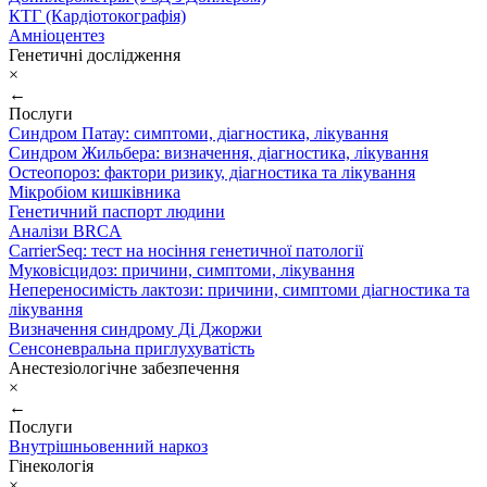
КТГ (Кардіотокографія)
Амніоцентез
Генетичні дослідження
×
←
Послуги
Синдром Патау: симптоми, дiагностика, лiкування
Синдром Жильбера: визначення, діагностика, лікування
Остеопороз: фактори ризику, діагностика та лікування
Мікробіом кишківника
Генетичний паспорт людини
Аналізи BRCA
CarrierSeq: тест на носіння генетичної патології
Муковісцидоз: причини, симптоми, лікування
Непереносимість лактози: причини, симптоми діагностика та
лікування
Визначення синдрому Ді Джоржи
Сенсоневральна приглухуватість
Анестезіологічне забезпечення
×
←
Послуги
Внутрішньовенний наркоз
Гінекологія
×