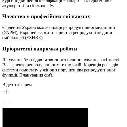
курси підвищення кваліфікації «лапаро- і гістероскопія в
акушерстві та гінекології».
Членство у професійних спільнотах
Є членом Української асоціації репродуктивної медицини
(УАРМ), Європейського товариства репродукції людини і
ембріології (ESHRE).
Пріоритетні напрямки роботи
Лікування безпліддя та звичного невиношування вагітності.
Весь спектр репродуктивних технологій. Корекція розладів
системи гемостазу у жінок з порушенням репродуктивної
функції. Планування сім'ї.
Відео з лікарем