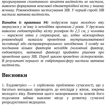
програмування спонтанного зачаття вагітність не настала,
виявлено формування невеликої еднометріоїдної кісти у іншому
яєчнику. Рекомендовано застосування ЗІВ. У першій спробі ЗІВ
настала маткова вагітність.
Випадок із практики #4:
подружня пара молодого віку
звернулася у зв’язку із непліддям протягом 2 років. У дружини
виявлено ендометріоїдну кісту розміром до 2,5 см, у чоловіка
— виражені зміни у спермограмі, що, згідно міжнародних
рекомендацій вимагали проведення внутрішньоматкової
інсемінації або екстракорпорального запліднення. З огляду на
поєднання кількох факторів непліддя (чоловічий фактор,
ендометріоз, матковий фактор) прийнято рішення про
проведення циклу ЗІВ. Перед циклом проведено гістероскопію.
В результаті першого ж ембріотрансферу настала маткова
вагітність.
Висновки
1. Ендометріоз — є серйозною проблемою сучасності, що у
багатьох випадках призводить до непліддя у жінок, зокрема
молодого віку. Вивчення цього захворювання та шляхів його
подолання займає важливе місце у розвитку сучасної
репродуктивної медицини.