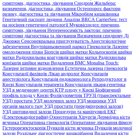
симптоми, дiагностика, лiкування
Синдром Жильбера:
визначення, діагностика, лікування
Остеопороз: фактори
ризику, діагностика та лікування
Мікробіом кишківника
Генетичний паспорт людини
Аналізи BRCA
CarrierSeq: тест
на носіння генетичної патології
Муковісцидоз: причини,
симптоми, лікування
Непереносимість лактози: причини,
симптоми діагностика та лікування
Визначення синдрому Ді
Джоржи
Сенсоневральна приглухуватість
Анестезіологічне
забезпечення
Внутрішньовенний наркоз
Гінекологія
Лазерне
омолодження піхви
Біопсія шийки матки
Кольпоскопія шийки
матки
Радіохвильова коагуляція шийки матки
Радіохвильва
конізація шийки матки
Видалення ВМС
Monalisa Touch:
Лазерне інтимне відновлення
Естетична лазерна гінекологія
Консультації фахівців
Лікар андролог
Консультація
анестезіолога
Консультація ендокринолога
Репродуктолог в
Києві
Консультація терапевта
Консультація лікаря-генетика
УЗД в медичному центрі
КТР плоду у Києві
Біофізичний
профіль плода у Києві
Фолікулометрія
ТРУЗІ (трансректальне
УЗД) простати
УЗД молочних залоз
УЗД мошонки
УЗД
органів малого тазу
УЗД простати (передміхурової залози)
УЗД щитовидної залози
Процедури та маніпуляції
ЕКГ
(Електрокардіографія)
Озонотерапія
Хірургія
Дермоїдна кіста
яєчника
Оперативна гінекологія
Оперативне лікування фімозу
Гістерорезектоскопія
Пункція кісти яєчника
Пункція молочної
залози
Роздільне діагностичне вишкрібання
Видалення кісти