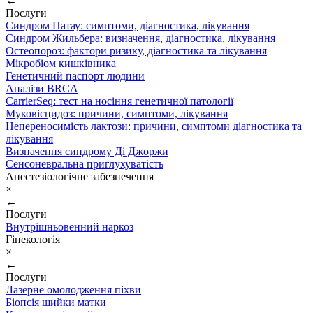
←
Послуги
Синдром Патау: симптоми, дiагностика, лiкування
Синдром Жильбера: визначення, діагностика, лікування
Остеопороз: фактори ризику, діагностика та лікування
Мікробіом кишківника
Генетичний паспорт людини
Аналізи BRCA
CarrierSeq: тест на носіння генетичної патології
Муковісцидоз: причини, симптоми, лікування
Непереносимість лактози: причини, симптоми діагностика та
лікування
Визначення синдрому Ді Джоржи
Сенсоневральна приглухуватість
Анестезіологічне забезпечення
×
←
Послуги
Внутрішньовенний наркоз
Гінекологія
×
←
Послуги
Лазерне омолодження піхви
Біопсія шийки матки