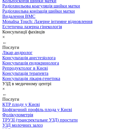
Кольпоскопія шийки матки
Радіохвильова коагуляція шийки матки
Радіохвильва конізація шийки матки
Видалення ВМС
Monalisa Touch: Лазерне інтимне відновлення
Естетична лазерна гінекологія
Консультації фахівців
×
←
Послуги
Лікар андролог
Консультація анестезіолога
Консультація ендокринолога
Репродуктолог в Києві
Консультація терапевта
Консультація лікаря-генетика
УЗД в медичному центрі
×
←
Послуги
КТР плоду у Києві
Біофізичний профіль плода у Києві
Фолікулометрія
ТРУЗІ (трансректальне УЗД) простати
УЗД молочних залоз