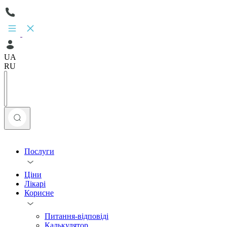
UA
RU
Послуги
Ціни
Лікарі
Корисне
Питання-відповіді
Калькулятор