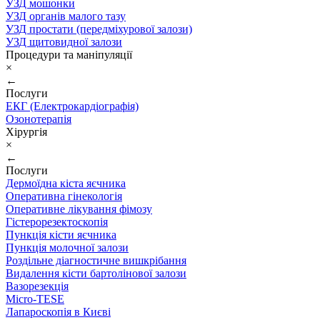
УЗД мошонки
УЗД органів малого тазу
УЗД простати (передміхурової залози)
УЗД щитовидної залози
Процедури та маніпуляції
×
←
Послуги
ЕКГ (Електрокардіографія)
Озонотерапія
Хірургія
×
←
Послуги
Дермоїдна кіста яєчника
Оперативна гінекологія
Оперативне лікування фімозу
Гістерорезектоскопія
Пункція кісти яєчника
Пункція молочної залози
Роздільне діагностичне вишкрібання
Видалення кісти бартолінової залози
Вазорезекція
Micro-TESE
Лапароскопія в Києві