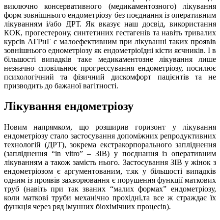
виключно консервативного (медикаментозного) лікування
форм зовнішнього ендометріозу без поєднання із оперативним
лікуванням і/або ДРТ. Як вказує наш досвід, використання
КОК, прогестерону, синтетиних гестагенів та навіть тривалих
курсів АГРнГ є малоефективним при лікуванні таких проявів
зовнішнього еднометріозу як ендометріоїдні кісти яєчників. І в
більшості випадків таке медикаментозне лікування лише
незначно сповільнює прогрессування ендометріозу, посилює
психологічний та фізичний дискомфорт пацієнтів та не
призводить до бажаної вагітності.
Лікування ендометріозу
Новим напрямком, що розширив горизонт у лікування
ендометріозу стало застосування допоміжних репродуктивних
технологій (ДРТ), зокрема екстракорпорального запліднення
(запліднення “in vitro” – ЗІВ) у поєднання із оперативним
лікуванням а також замість нього. Застосування ЗІВ у жінок з
ендометріозом є аргументованим, т.як у більшості випадків
одним із проявів захворювання є порушення функції маткових
труб (навіть при так званих “малих формах” ендометріозу,
коли маткові труби механічно прохідні,та все ж страждає їх
функція через ряд імунних біохімічних процесів).