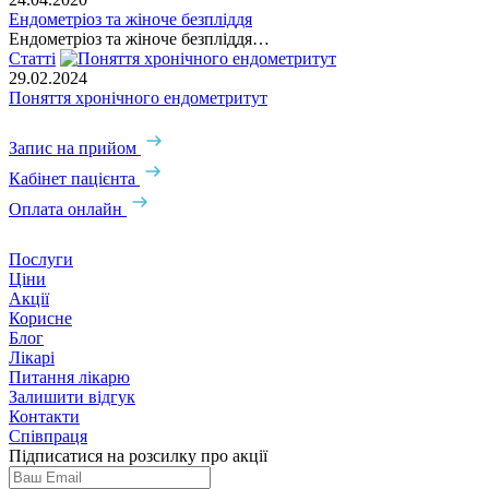
Ендометріоз та жіноче безпліддя
Ендометріоз та жіноче безпліддя…
Статті
29.02.2024
Поняття хронічного ендометритут
Запис на прийом
Кабінет пацієнта
Оплата онлайн
Послуги
Ціни
Акції
Корисне
Блог
Лікарі
Питання лікарю
Залишити відгук
Контакти
Співпраця
Підписатися на розсилку про акції