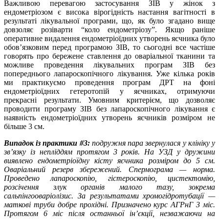
Важливою перевагою застосування ЗІВ у жінок з
ендометріозом є висока вірогідність настання вагітності в
результаті лікувальної програми, що, як було згадано вище
довзоляє розіварти “коло ендометріозу”. Якщо раніше
оперативне видалення ендометріоїдних утворень яєчника було
обов’язковим перед програмою ЗІВ, то сьогодні все частіше
говорять про бережене ставлення до оваріальної тканини та
можливе проведення лікувальних програм ЗІВ без
попереднього лапароскопічного лікування. Уже кілька років
ми практикуємо проведення програм ДРТ на фоні
ендометріоїдних гетеротопій у яєчниках, отримуючи
прекрасні результати. Умовним критерієм, що дозволяє
проводити програму ЗІВ без лапароскопічного лікування є
наявність ендометріоїдних утворень яєчників розміром не
більше 3 см.
Випадок із практики #3:
подружня пара звернулася у клініку у
зв’язку із непліддям протягом 3 років. На УЗД у дружини
виявлено ендометріоїдну кісту яєчника розміром до 5 см.
Оваріальний резерв збережений. Спермограма — норма.
Проведено лапароскопію, гістероскопію, цистектомію,
розсічення злук органів малого тазу, зокрема
сальпінгооваріолізис. За результатами хромогідротубації —
маткові труби добре прохідні. Призначено курс АГРнГ 3 міс.
Протягом 6 міс після останньої ін’єкції, незважаючи на