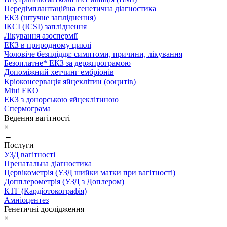
Передімплантаційна генетична діагностика
ЕКЗ (штучне запліднення)
ІКСІ (ICSI) запліднення
Лікування азоспермії
ЕКЗ в природному циклі
Чоловіче безпліддя: симптоми, причини, лікування
Безоплатне* ЕКЗ за держпрограмою
Допоміжний хетчинг ембріонів
Кріоконсервація яйцеклітин (ооцитів)
Міні ЕКО
ЕКЗ з донорською яйцеклітиною
Спермограма
Ведення вагітності
×
←
Послуги
УЗД вагітності
Пренатальна діагностика
Цервікометрія (УЗД шийки матки при вагітності)
Допплерометрія (УЗД з Доплером)
КТГ (Кардіотокографія)
Амніоцентез
Генетичні дослідження
×