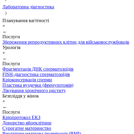
Лабораторна діагностика
Планування вагітності
×
←
Послуги
Збереження репродуктивних клітин для військовослужбовців
Урологія
×
←
Послуги
Фрагментація ДНК сперматозоїдів
FISH-діагностика сперматозоїдів
Кріоконсервація сперми
Пластика вуздечки (френулотомія)
Лікування хронічного циститу
Безпліддя у жінок
×
←
Послуги
Кріопротокол ЕКЗ
Донорство яйцеклітини
Сурогатне материнство
Внутрішньоматкова інсемінація (ВМІ)