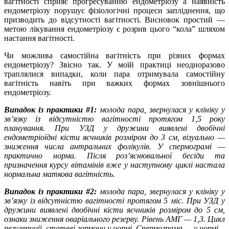
вагітності сприяє прогресуванню ендометріозу а наявність
ендометріозу порушує фізіологічні процеси запліднення, що
призводить до відсутності вагітності. Висновок простий —
метою лікування ендометріозу є розрив цього “кола” шляхом
настання вагітності.
Чи можлива самостійна вагітність при різних формах
ендометріозу? Звісно так. У моїй практиці неодноразово
траплялися випадки, коли пара отримувала самостійну
вагітність навіть при важких формах зовнішнього
ендометріозу.
Випадок із практики #1:
молода пара, звернулася у клініку у
зв’язку із відсутністю вагітності протягом 1,5 року
планування. При УЗД у дружини виявлені двобічні
ендометріоїдні кісти яєчників розміром до 3 см, візуально —
зниження числа антральних фолікулів. У спермограмі —
практично норма. Після роз’яснювальної бесіди та
призначення курсу вітамінів вже у наступному циклі настала
нормальна маткова вагітність.
Випадок із практики #2:
молода пара, звернулася у клініку у
зв’язку із відсутністю вагітності протягом 5 міс. При УЗД у
дружини виявлені двобічні кісти яєчників розміром до 5 см,
ознаки зниження оваріального резерву. Рівень АМГ — 1,3. Цикл
регулярний, статеві гормони у нормі. Спермограма — у нормі.