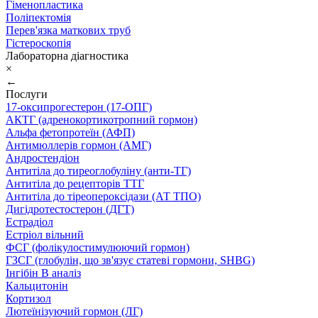
Гіменопластика
Поліпектомія
Перев'язка маткових труб
Гістероскопія
Лабораторна діагностика
×
←
Послуги
17-оксипрогестерон (17-ОПГ)
АКТГ (адренокортикотропний гормон)
Альфа фетопротеїн (АФП)
Антимюллерів гормон (АМГ)
Андростендіон
Антитіла до тиреоглобуліну (анти-ТГ)
Антитіла до рецепторів ТТГ
Антитіла до тіреопероксідази (АТ ТПО)
Дигідротестостерон (ДГТ)
Естрадіол
Естріол вільний
ФСГ (фолікулостимулюючий гормон)
ГЗСГ (глобулін, що зв'язує статеві гормони, SHBG)
Інгібін B аналіз
Кальцитонін
Кортизол
Лютеїнізуючий гормон (ЛГ)