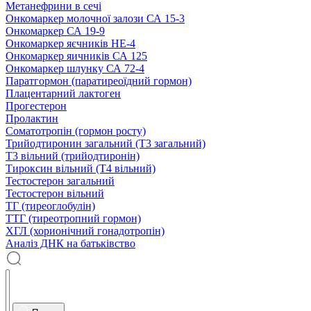
Метанефрини в сечі
Онкомаркер молочної залози СА 15-3
Онкомаркер СА 19-9
Онкомаркер яєчників НЕ-4
Онкомаркер яичників СА 125
Онкомаркер шлунку СА 72-4
Паратгормон (паратиреоїдний гормон)
Плацентарний лактоген
Прогестерон
Пролактин
Соматотропін (гормон росту)
Трийодтиронин загальний (Т3 загальний)
Т3 вільний (трийодтиронін)
Тироксин вільний (Т4 вільний)
Тестостерон загальний
Тестостерон вільний
ТГ (тиреоглобулін)
ТТГ (тиреотропний гормон)
ХГЛ (хорионічний гонадотропін)
Аналіз ДНК на батьківство