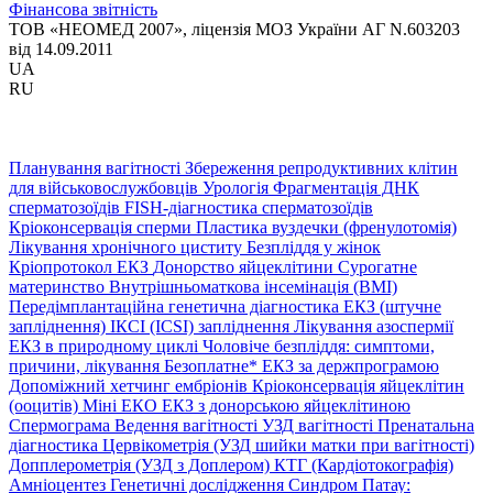
Фінансова звітність
ТОВ «НЕОМЕД 2007», ліцензія МОЗ України АГ N.603203
від 14.09.2011
UA
RU
Планування вагітності
Збереження репродуктивних клітин
для військовослужбовців
Урологія
Фрагментація ДНК
сперматозоїдів
FISH-діагностика сперматозоїдів
Кріоконсервація сперми
Пластика вуздечки (френулотомія)
Лікування хронічного циститу
Безпліддя у жінок
Кріопротокол ЕКЗ
Донорство яйцеклітини
Сурогатне
материнство
Внутрішньоматкова інсемінація (ВМІ)
Передімплантаційна генетична діагностика
ЕКЗ (штучне
запліднення)
ІКСІ (ICSI) запліднення
Лікування азоспермії
ЕКЗ в природному циклі
Чоловіче безпліддя: симптоми,
причини, лікування
Безоплатне* ЕКЗ за держпрограмою
Допоміжний хетчинг ембріонів
Кріоконсервація яйцеклітин
(ооцитів)
Міні ЕКО
ЕКЗ з донорською яйцеклітиною
Спермограма
Ведення вагітності
УЗД вагітності
Пренатальна
діагностика
Цервікометрія (УЗД шийки матки при вагітності)
Допплерометрія (УЗД з Доплером)
КТГ (Кардіотокографія)
Амніоцентез
Генетичні дослідження
Синдром Патау: