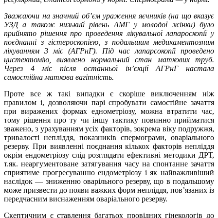
Зважаючи на значний об’єм ураження яєчників (на що вказує
УЗД а також низький рівень АМГ у молодої жінки) було
прийнято рішення про проведення лікувальної лапароскопії у
поєднанні з гістероскопією, з подальшим медикаментозним
лікуванням 3 міс (АГРнГ). Під час лапарсокопії проведено
цистектомію, виявлено нормальний стан маткових труб.
Через 4 міс після останньої ін’єкції АГРнГ настала
самостійна маткова вагітність.
Проте все ж такі випадки є скоріше виключенням ніж
правилом і, дозволяючи парі спробувати самостійне зачаття
при виражених формах еднометріозу, можна втратити час,
тому рішення про ту чи іншу тактику повинно прийматися
зважено, з урахуванням усіх факторів, зокрема віку подружжя,
тривалості непліддя, показників спермограми, оваріального
резерву. При виявленні поєднання кількох факторів непліддя
окрім ендометріозу слід розглядати ефективні методики ДРТ,
т.як. неаргументоване затягування часу на спонтанне зачаття
сприятиме прогресуванню ендометріозу і як найважливіший
наслідок — зниженню оварільного резерву, що в подальшому
може призвести до появи важких форм непліддя, пов’язаних із
передчасним виснаженням оваріального резерву.
Скептичним є ставлення багатьох провідних гінекологів до