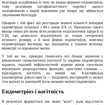
безпліддя асоційовано із тією чи іншою формою ендометріозу,
тому розуміння патофізіологчного перебігу даного
захворювання є вкрай важливим для лікаря, що займається
лікуванням безпліддя.
Цікавим є той факт що реєстрація значної кільеості випадків
ендометріозу почалася з 80-х років ХХ ст. Причиною такого
явища певна річ може бути розвиток ендоскопічної хірургії та
УЗД, що дозволило візуалізувати не тільки гетеротопії
великого розміру, а й малі форми ендометріозу, невеликі
ендометріоїдні вогнища, що знаходятья у тканині яєчника,
міометрії та порожнині матки.
У той же час, провідні гінекологи все більше значення у
виникненні гінекологічної патології та зокрема ендометріозу
надають свідомій нефізіологічній відмові жінок своєчасно
виконувати репродуктивну функцію, простими словами —
відкладають вагітніть на інший час. Класифікація
ендометріозу доволі проста — виділяють внутрішній (у межах
тіла матки) та зовнішній (поза межами матки) ендометріоз.
Ендометріоз і вагітність
В результаті формується так зване “коло”, коли відсутність