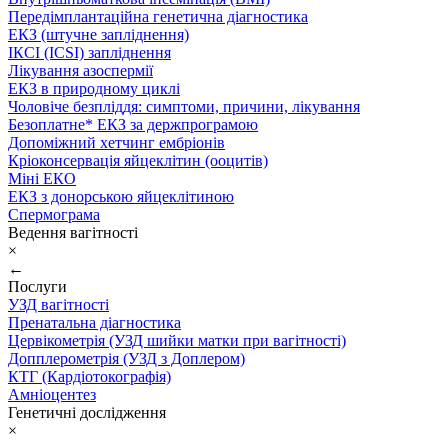
Передімплантаційна генетична діагностика
ЕКЗ (штучне запліднення)
ІКСІ (ICSI) запліднення
Лікування азоспермії
ЕКЗ в природному циклі
Чоловіче безпліддя: симптоми, причини, лікування
Безоплатне* ЕКЗ за держпрограмою
Допоміжний хетчинг ембріонів
Кріоконсервація яйцеклітин (ооцитів)
Міні ЕКО
ЕКЗ з донорською яйцеклітиною
Спермограма
Ведення вагітності
×
←
Послуги
УЗД вагітності
Пренатальна діагностика
Цервікометрія (УЗД шийки матки при вагітності)
Допплерометрія (УЗД з Доплером)
КТГ (Кардіотокографія)
Амніоцентез
Генетичні дослідження
×