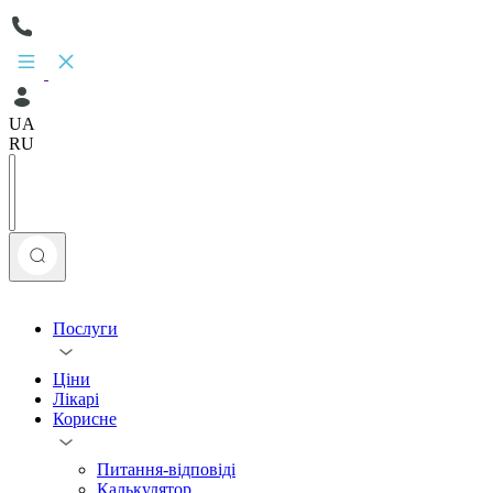
UA
RU
Послуги
Ціни
Лікарі
Корисне
Питання-відповіді
Калькулятор