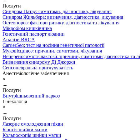
←
Послуги
Синдром Патау: симптоми, дiагностика, лiкування
Синдром Жильбера: визначення, діагностика, лікування
Остеопороз: фактори ризику, діагностика та лікування
Мікробіом кишківника
Генетичний паспорт людини
Аналізи BRCA
CarrierSeq: тест на носіння генетичної патології
Муковісцидоз: причини, симптоми, лікування
Непереносимість лактози: причини, симптоми діагностика та л
Визначення синдрому Ді Джоржи
Сенсоневральна приглухуватість
Анестезіологічне забезпечення
×
←
Послуги
Внутрішньовенний наркоз
Гінекологія
×
←
Послуги
Лазерне омолодження піхви
Біопсія шийки матки
Кольпоскопія шийки матки