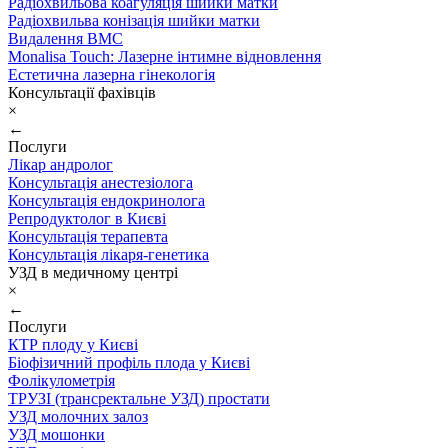
Радіохвильова коагуляція шийки матки
Радіохвильва конізація шийки матки
Видалення ВМС
Monalisa Touch: Лазерне інтимне відновлення
Естетична лазерна гінекологія
Консультації фахівців
×
←
Послуги
Лікар андролог
Консультація анестезіолога
Консультація ендокринолога
Репродуктолог в Києві
Консультація терапевта
Консультація лікаря-генетика
УЗД в медичному центрі
×
←
Послуги
КТР плоду у Києві
Біофізичний профіль плода у Києві
Фолікулометрія
ТРУЗІ (трансректальне УЗД) простати
УЗД молочних залоз
УЗД мошонки