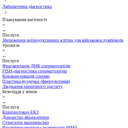
Лабораторна діагностика
Планування вагітності
×
←
Послуги
Збереження репродуктивних клітин для військовослужбовців
Урологія
×
←
Послуги
Фрагментація ДНК сперматозоїдів
FISH-діагностика сперматозоїдів
Кріоконсервація сперми
Пластика вуздечки (френулотомія)
Лікування хронічного циститу
Безпліддя у жінок
×
←
Послуги
Кріопротокол ЕКЗ
Донорство яйцеклітини
Сурогатне материнство
Внутрішньоматкова інсемінація (ВМІ)