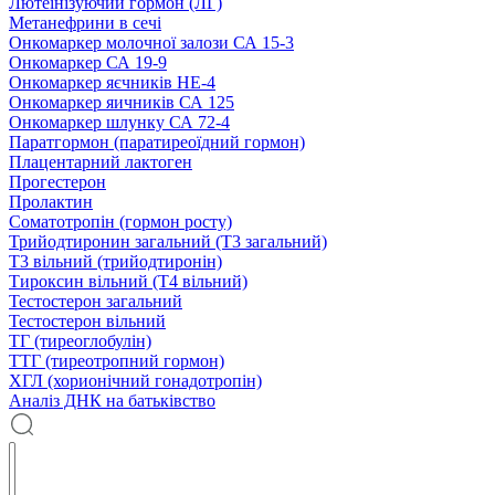
Лютеїнізуючий гормон (ЛГ)
Метанефрини в сечі
Онкомаркер молочної залози СА 15-3
Онкомаркер СА 19-9
Онкомаркер яєчників НЕ-4
Онкомаркер яичників СА 125
Онкомаркер шлунку СА 72-4
Паратгормон (паратиреоїдний гормон)
Плацентарний лактоген
Прогестерон
Пролактин
Соматотропін (гормон росту)
Трийодтиронин загальний (Т3 загальний)
Т3 вільний (трийодтиронін)
Тироксин вільний (Т4 вільний)
Тестостерон загальний
Тестостерон вільний
ТГ (тиреоглобулін)
ТТГ (тиреотропний гормон)
ХГЛ (хорионічний гонадотропін)
Аналіз ДНК на батьківство