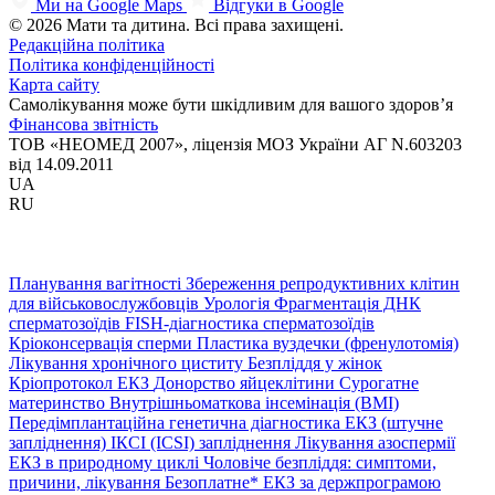
Ми на Google Maps
Відгуки в Google
© 2026 Мати та дитина. Всі права захищені.
Редакційна політика
Політика конфіденційності
Карта сайту
Самолікування може бути шкідливим для вашого здоров’я
Фінансова звітність
ТОВ «НЕОМЕД 2007», ліцензія МОЗ України АГ N.603203
від 14.09.2011
UA
RU
Планування вагітності
Збереження репродуктивних клітин
для військовослужбовців
Урологія
Фрагментація ДНК
сперматозоїдів
FISH-діагностика сперматозоїдів
Кріоконсервація сперми
Пластика вуздечки (френулотомія)
Лікування хронічного циститу
Безпліддя у жінок
Кріопротокол ЕКЗ
Донорство яйцеклітини
Сурогатне
материнство
Внутрішньоматкова інсемінація (ВМІ)
Передімплантаційна генетична діагностика
ЕКЗ (штучне
запліднення)
ІКСІ (ICSI) запліднення
Лікування азоспермії
ЕКЗ в природному циклі
Чоловіче безпліддя: симптоми,
причини, лікування
Безоплатне* ЕКЗ за держпрограмою