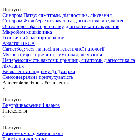
←
Послуги
Синдром Патау: симптоми, дiагностика, лiкування
Синдром Жильбера: визначення, діагностика, лікування
Остеопороз: фактори ризику, діагностика та лікування
Мікробіом кишківника
Генетичний паспорт людини
Аналізи BRCA
CarrierSeq: тест на носіння генетичної патології
Муковісцидоз: причини, симптоми, лікування
Непереносимість лактози: причини, симптоми діагностика та
лікування
Визначення синдрому Ді Джоржи
Сенсоневральна приглухуватість
Анестезіологічне забезпечення
×
←
Послуги
Внутрішньовенний наркоз
Гінекологія
×
←
Послуги
Лазерне омолодження піхви
Біопсія шийки матки