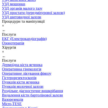
УЗД мошонки
УЗД органів малого тазу
УЗД простати (передміхурової залози)
УЗД щитовидної залози
Процедури та маніпуляції
×
←
Послуги
ЕКГ (Електрокардіографія)
Озонотерапія
Хірургія
×
←
Послуги
Дермоїдна кіста яєчника
Оперативна гінекологія
Оперативне лікування фімозу
Гістерорезектоскопія
Пункція кісти яєчника
Пункція молочної залози
Роздільне діагностичне вишкрібання
Видалення кісти бартолінової залози
Вазорезекція
Micro-TESE