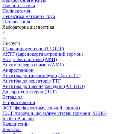
Лапароскопія в Києві
Гіменопластика
Поліпектомія
Перев'язка маткових труб
Гістероскопія
Лабораторна діагностика
×
←
Послуги
17-оксипрогестерон (17-ОПГ)
АКТГ (адренокортикотропний гормон)
Альфа фетопротеїн (АФП)
Антимюллерів гормон (АМГ)
Андростендіон
Антитіла до тиреоглобуліну (анти-ТГ)
Антитіла до рецепторів ТТГ
Антитіла до тіреопероксідази (АТ ТПО)
Дигідротестостерон (ДГТ)
Естрадіол
Естріол вільний
ФСГ (фолікулостимулюючий гормон)
ГЗСГ (глобулін, що зв'язує статеві гормони, SHBG)
Інгібін B аналіз
Кальцитонін
Кортизол