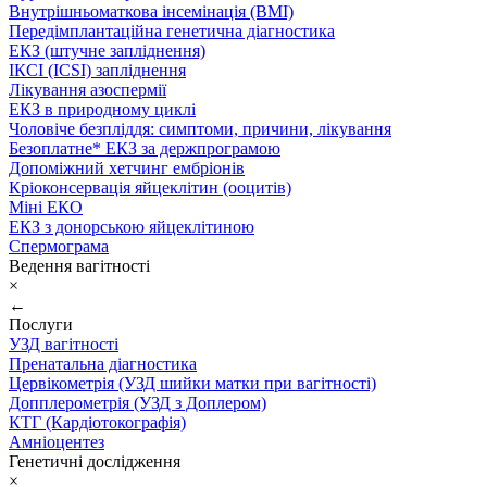
Внутрішньоматкова інсемінація (ВМІ)
Передімплантаційна генетична діагностика
ЕКЗ (штучне запліднення)
ІКСІ (ICSI) запліднення
Лікування азоспермії
ЕКЗ в природному циклі
Чоловіче безпліддя: симптоми, причини, лікування
Безоплатне* ЕКЗ за держпрограмою
Допоміжний хетчинг ембріонів
Кріоконсервація яйцеклітин (ооцитів)
Міні ЕКО
ЕКЗ з донорською яйцеклітиною
Спермограма
Ведення вагітності
×
←
Послуги
УЗД вагітності
Пренатальна діагностика
Цервікометрія (УЗД шийки матки при вагітності)
Допплерометрія (УЗД з Доплером)
КТГ (Кардіотокографія)
Амніоцентез
Генетичні дослідження
×