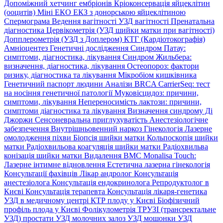
Допоміжний хетчинг ембріонів
Кріоконсервація яйцеклітин
(ооцитів)
Міні ЕКО
ЕКЗ з донорською яйцеклітиною
Спермограма
Ведення вагітності
УЗД вагітності
Пренатальна
діагностика
Цервікометрія (УЗД шийки матки при вагітності)
Допплерометрія (УЗД з Доплером)
КТГ (Кардіотокографія)
Амніоцентез
Генетичні дослідження
Синдром Патау:
симптоми, дiагностика, лiкування
Синдром Жильбера:
визначення, діагностика, лікування
Остеопороз: фактори
ризику, діагностика та лікування
Мікробіом кишківника
Генетичний паспорт людини
Аналізи BRCA
CarrierSeq: тест
на носіння генетичної патології
Муковісцидоз: причини,
симптоми, лікування
Непереносимість лактози: причини,
симптоми діагностика та лікування
Визначення синдрому Ді
Джоржи
Сенсоневральна приглухуватість
Анестезіологічне
забезпечення
Внутрішньовенний наркоз
Гінекологія
Лазерне
омолодження піхви
Біопсія шийки матки
Кольпоскопія шийки
матки
Радіохвильова коагуляція шийки матки
Радіохвильва
конізація шийки матки
Видалення ВМС
Monalisa Touch:
Лазерне інтимне відновлення
Естетична лазерна гінекологія
Консультації фахівців
Лікар андролог
Консультація
анестезіолога
Консультація ендокринолога
Репродуктолог в
Києві
Консультація терапевта
Консультація лікаря-генетика
УЗД в медичному центрі
КТР плоду у Києві
Біофізичний
профіль плода у Києві
Фолікулометрія
ТРУЗІ (трансректальне
УЗД) простати
УЗД молочних залоз
УЗД мошонки
УЗД