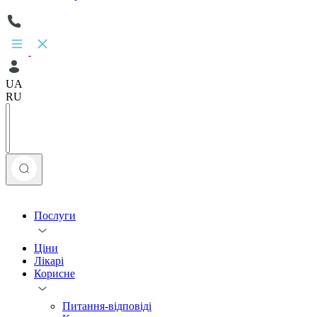
UA
RU
Послуги
Ціни
Лікарі
Корисне
Питання-відповіді