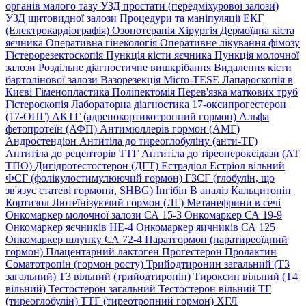
органів малого тазу
УЗД простати (передміхурової залози)
УЗД щитовидної залози
Процедури та маніпуляції
ЕКГ
(Електрокардіографія)
Озонотерапія
Хірургія
Дермоїдна кіста
яєчника
Оперативна гінекологія
Оперативне лікування фімозу
Гістерорезектоскопія
Пункція кісти яєчника
Пункція молочної
залози
Роздільне діагностичне вишкрібання
Видалення кісти
бартолінової залози
Вазорезекція
Micro-TESE
Лапароскопія в
Києві
Гіменопластика
Поліпектомія
Перев'язка маткових труб
Гістероскопія
Лабораторна діагностика
17-оксипрогестерон
(17-ОПГ)
АКТГ (адренокортикотропний гормон)
Альфа
фетопротеїн (АФП)
Антимюллерів гормон (АМГ)
Андростендіон
Антитіла до тиреоглобуліну (анти-ТГ)
Антитіла до рецепторів ТТГ
Антитіла до тіреопероксідази (АТ
ТПО)
Дигідротестостерон (ДГТ)
Естрадіол
Естріол вільний
ФСГ (фолікулостимулюючий гормон)
ГЗСГ (глобулін, що
зв'язує статеві гормони, SHBG)
Інгібін B аналіз
Кальцитонін
Кортизол
Лютеїнізуючий гормон (ЛГ)
Метанефрини в сечі
Онкомаркер молочної залози СА 15-3
Онкомаркер СА 19-9
Онкомаркер яєчників НЕ-4
Онкомаркер яичників СА 125
Онкомаркер шлунку СА 72-4
Паратгормон (паратиреоїдний
гормон)
Плацентарний лактоген
Прогестерон
Пролактин
Соматотропін (гормон росту)
Трийодтиронин загальний (Т3
загальний)
Т3 вільний (трийодтиронін)
Тироксин вільний (Т4
вільний)
Тестостерон загальний
Тестостерон вільний
ТГ
(тиреоглобулін)
ТТГ (тиреотропний гормон)
ХГЛ