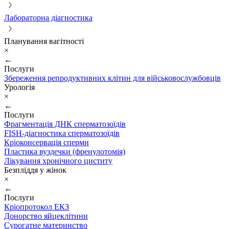
Лабораторна діагностика
Планування вагітності
×
←
Послуги
Збереження репродуктивних клітин для військовослужбовців
Урологія
×
←
Послуги
Фрагментація ДНК сперматозоїдів
FISH-діагностика сперматозоїдів
Кріоконсервація сперми
Пластика вуздечки (френулотомія)
Лікування хронічного циститу
Безпліддя у жінок
×
←
Послуги
Кріопротокол ЕКЗ
Донорство яйцеклітини
Сурогатне материнство