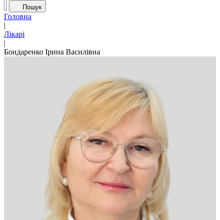
Пошук
Головна
|
Лікарі
|
Бондаренко Ірина Василівна