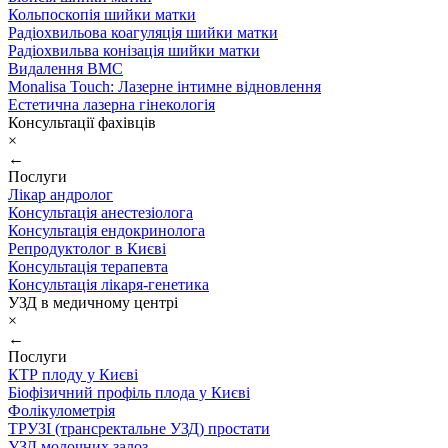
Кольпоскопія шийки матки
Радіохвильова коагуляція шийки матки
Радіохвильва конізація шийки матки
Видалення ВМС
Monalisa Touch: Лазерне інтимне відновлення
Естетична лазерна гінекологія
Консультації фахівців
×
←
Послуги
Лікар андролог
Консультація анестезіолога
Консультація ендокринолога
Репродуктолог в Києві
Консультація терапевта
Консультація лікаря-генетика
УЗД в медичному центрі
×
←
Послуги
КТР плоду у Києві
Біофізичний профіль плода у Києві
Фолікулометрія
ТРУЗІ (трансректальне УЗД) простати
УЗД молочних залоз