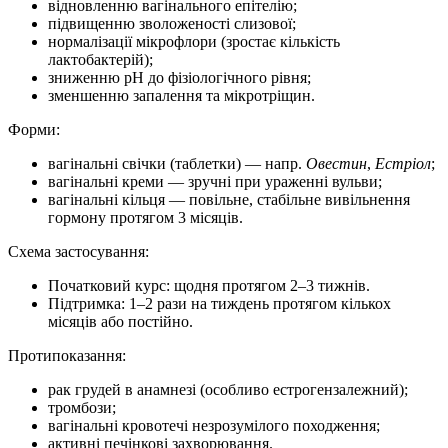
відновленню вагінального епітелію;
підвищенню зволоженості слизової;
нормалізації мікрофлори (зростає кількість
лактобактерій);
зниженню рН до фізіологічного рівня;
зменшенню запалення та мікротріщин.
Форми:
вагінальні свічки (таблетки) — напр.
Овестин
,
Естріол
;
вагінальні креми — зручні при ураженні вульви;
вагінальні кільця — повільне, стабільне вивільнення
гормону протягом 3 місяців.
Схема застосування:
Початковий курс: щодня протягом 2–3 тижнів.
Підтримка: 1–2 рази на тиждень протягом кількох
місяців або постійно.
Протипоказання:
рак грудей в анамнезі (особливо естрогензалежний);
тромбози;
вагінальні кровотечі незрозумілого походження;
активні печінкові захворювання.