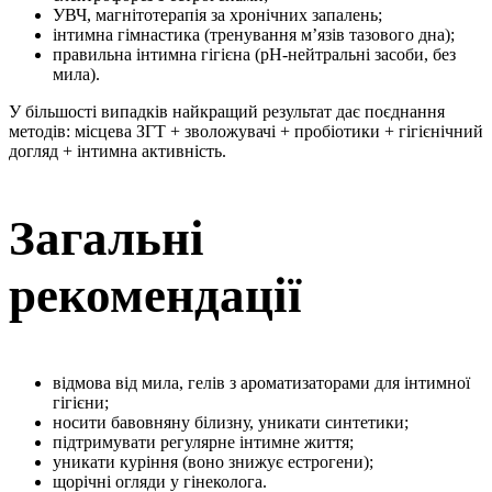
УВЧ, магнітотерапія за хронічних запалень;
інтимна гімнастика (тренування м’язів тазового дна);
правильна інтимна гігієна (рН-нейтральні засоби, без
мила).
У більшості випадків найкращий результат дає поєднання
методів: місцева ЗГТ + зволожувачі + пробіотики + гігієнічний
догляд + інтимна активність.
Загальні
рекомендації
відмова від мила, гелів з ароматизаторами для інтимної
гігієни;
носити бавовняну білизну, уникати синтетики;
підтримувати регулярне інтимне життя;
уникати куріння (воно знижує естрогени);
щорічні огляди у гінеколога.