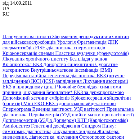
від 14.09.2011
UA
RU
Планування вагітності
Збереження репродуктивних клітин
для військовослужбовців
Урологія
Фрагментація ДНК
сперматозоїдів
FISH-діагностика сперматозоїдів
Кріоконсервація сперми
Пластика вуздечки (френулотомія)
Лікування хронічного циститу
Безпліддя у жінок
Кріопротокол ЕКЗ
Донорство яйцеклітини
Сурогатне
материнство
Внутрішньоматкова інсемінація (ВМІ)
Передімплантаційна генетична діагностика
ЕКЗ (штучне
запліднення)
ІКСІ (ICSI) запліднення
Лікування азоспермії
ЕКЗ в природному циклі
Чоловіче безпліддя: симптоми,
причини, лікування
Безоплатне* ЕКЗ за держпрограмою
Допоміжний хетчинг ембріонів
Кріоконсервація яйцеклітин
(ооцитів)
Міні ЕКО
ЕКЗ з донорською яйцеклітиною
Спермограма
Ведення вагітності
УЗД вагітності
Пренатальна
діагностика
Цервікометрія (УЗД шийки матки при вагітності)
Допплерометрія (УЗД з Доплером)
КТГ (Кардіотокографія)
Амніоцентез
Генетичні дослідження
Синдром Патау:
симптоми, дiагностика, лiкування
Синдром Жильбера:
визначення, діагностика, лікування
Остеопороз: фактори