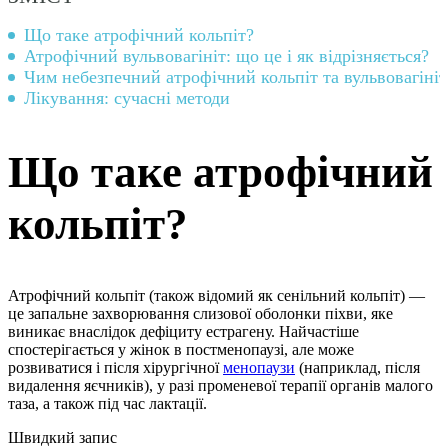
Що таке атрофічний кольпіт?
Атрофічний вульвовагініт: що це і як відрізняється?
Чим небезпечний атрофічний кольпіт та вульвовагініт
Лікування: сучасні методи
Що таке атрофічний
кольпіт?
Атрофічний кольпіт (також відомий як сенільний кольпіт) —
це запальне захворювання слизової оболонки піхви, яке
виникає внаслідок дефіциту естрагену. Найчастіше
спостерігається у жінок в постменопаузі, але може
розвиватися і після хірургічної
менопаузи
(наприклад, після
видалення яєчників), у разі променевої терапії органів малого
таза, а також під час лактації.
Швидкий запис