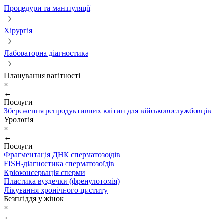
Процедури та маніпуляції
Хірургія
Лабораторна діагностика
Планування вагітності
×
←
Послуги
Збереження репродуктивних клітин для військовослужбовців
Урологія
×
←
Послуги
Фрагментація ДНК сперматозоїдів
FISH-діагностика сперматозоїдів
Кріоконсервація сперми
Пластика вуздечки (френулотомія)
Лікування хронічного циститу
Безпліддя у жінок
×
←