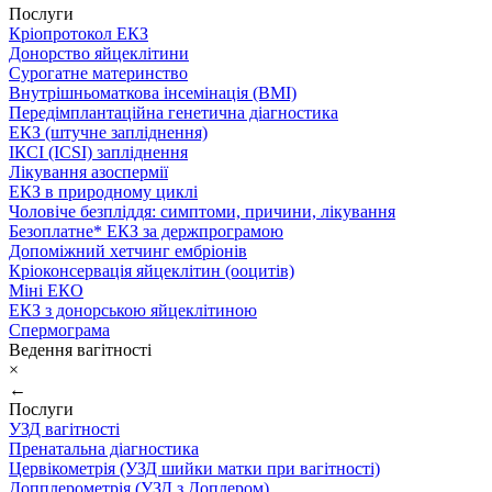
Послуги
Кріопротокол ЕКЗ
Донорство яйцеклітини
Сурогатне материнство
Внутрішньоматкова інсемінація (ВМІ)
Передімплантаційна генетична діагностика
ЕКЗ (штучне запліднення)
ІКСІ (ICSI) запліднення
Лікування азоспермії
ЕКЗ в природному циклі
Чоловіче безпліддя: симптоми, причини, лікування
Безоплатне* ЕКЗ за держпрограмою
Допоміжний хетчинг ембріонів
Кріоконсервація яйцеклітин (ооцитів)
Міні ЕКО
ЕКЗ з донорською яйцеклітиною
Спермограма
Ведення вагітності
×
←
Послуги
УЗД вагітності
Пренатальна діагностика
Цервікометрія (УЗД шийки матки при вагітності)
Допплерометрія (УЗД з Доплером)