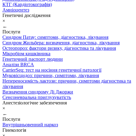
КТГ (Кардіотокографія)
Амніоцентез
Генетичні дослідження
×
←
Послуги
Синдром Патау: симптоми, дiагностика, лiкування
Синдром Жильбера: визначення, діагностика, лікування
Остеопороз: фактори ризику, діагностика та лікування
Мікробіом кишківника
Генетичний паспорт людини
Аналізи BRCA
CarrierSeq: тест на носіння генетичної патології
Муковісцидоз: причини, симптоми, лікування
Непереносимість лактози: причини, симптоми діагностика та
лікування
Визначення синдрому Ді Джоржи
Сенсоневральна приглухуватість
Анестезіологічне забезпечення
×
←
Послуги
Внутрішньовенний наркоз
Гінекологія
×