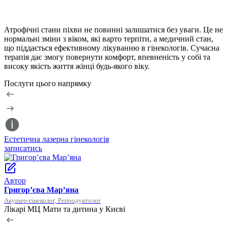
Атрофічні стани піхви не повинні залишатися без уваги. Це не
нормальні зміни з віком, які варто терпіти, а медичний стан,
що піддається ефективному лікуванню в
гінекологів
. Сучасна
терапія дає змогу повернути комфорт, впевненість у собі та
високу якість життя жінці будь-якого віку.
Послуги цього напрямку
Естетична лазерна гінекологія
Л
записатись
з
Автор
Григор’єва Мар’яна
Акушер-гінеколог, Репродуктолог
Лікарі МЦ Мати та дитина у Києві