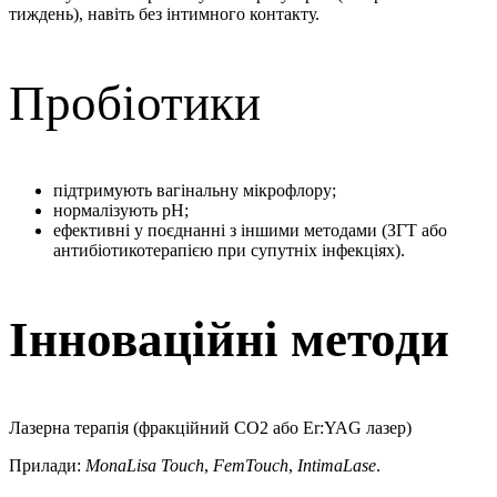
тиждень), навіть без інтимного контакту.
Пробіотики
підтримують вагінальну мікрофлору;
нормалізують рН;
ефективні у поєднанні з іншими методами (ЗГТ або
антибіотикотерапією при супутніх інфекціях).
Інноваційні методи
Лазерна терапія (фракційний СО2 або Er:YAG лазер)
Прилади:
MonaLisa Touch
,
FemTouch
,
IntimaLase
.