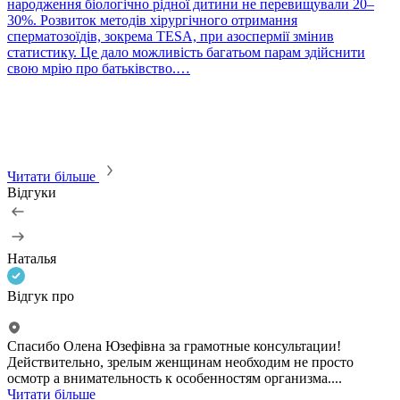
народження біологічно рідної дитини не перевищували 20–
30%. Розвиток методів хірургічного отримання
сперматозоїдів, зокрема TESA, при азоспермії змінив
статистику. Це дало можливість багатьом парам здійснити
P
свою мрію про батьківство.…
П
в
т
с
м
м
Читати більше
Відгуки
Наталья
2
Відгук про
В
Спасибо Олена Юзефiвна за грамотные консультации!
Действительно, зрелым женщинам необходим не просто
0
осмотр а внимательность к особенностям организма....
б
Читати більше
в