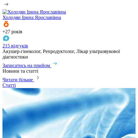
Холодян
Ірина Ярославівна
Р
+27 років
+
215 відгуків
6
Акушер-гінеколог, Репродуктолог, Лікар ультразвукової
А
діагностики
З
Записатись на прийом
Новини та статті
Читати більше
Статті
С