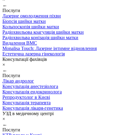
←
Послуги
Лазерне омолодження піхви
Біопсія шийки матки
Кольпоскопія шийки матки
Радіохвильова коагуляція шийки матки
Радіохвильва конізація шийки матки
Видалення ВМС
Monalisa Touch: Лазерне інтимне відновлення
Естетична лазерна гінекологія
Консультації фахівців
×
←
Послуги
Лікар андролог
Консультація анестезіолога
Консультація ендокринолога
Репродуктолог в Києві
Консультація терапевта
Консультація лікаря-генетика
УЗД в медичному центрі
×
←
Послуги