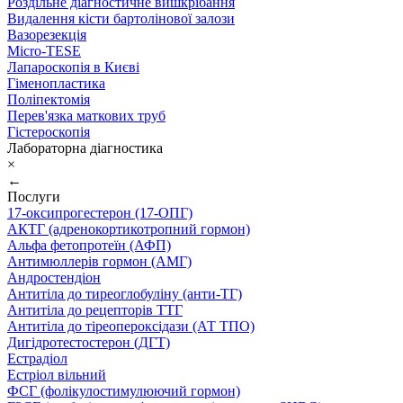
Роздільне діагностичне вишкрібання
Видалення кісти бартолінової залози
Вазорезекція
Micro-TESE
Лапароскопія в Києві
Гіменопластика
Поліпектомія
Перев'язка маткових труб
Гістероскопія
Лабораторна діагностика
×
←
Послуги
17-оксипрогестерон (17-ОПГ)
АКТГ (адренокортикотропний гормон)
Альфа фетопротеїн (АФП)
Антимюллерів гормон (АМГ)
Андростендіон
Антитіла до тиреоглобуліну (анти-ТГ)
Антитіла до рецепторів ТТГ
Антитіла до тіреопероксідази (АТ ТПО)
Дигідротестостерон (ДГТ)
Естрадіол
Естріол вільний
ФСГ (фолікулостимулюючий гормон)