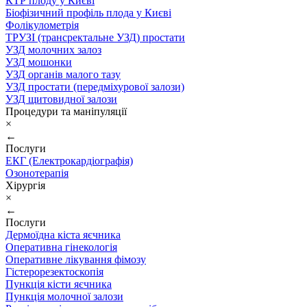
КТР плоду у Києві
Біофізичний профіль плода у Києві
Фолікулометрія
ТРУЗІ (трансректальне УЗД) простати
УЗД молочних залоз
УЗД мошонки
УЗД органів малого тазу
УЗД простати (передміхурової залози)
УЗД щитовидної залози
Процедури та маніпуляції
×
←
Послуги
ЕКГ (Електрокардіографія)
Озонотерапія
Хірургія
×
←
Послуги
Дермоїдна кіста яєчника
Оперативна гінекологія
Оперативне лікування фімозу
Гістерорезектоскопія
Пункція кісти яєчника
Пункція молочної залози