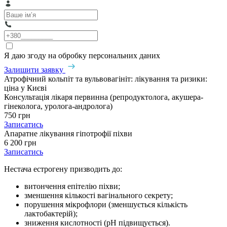
Я даю згоду на обробку персональних даних
Залишити заявку
Атрофічний кольпіт та вульвовагініт: лікування та ризики:
ціна у Києві
Консультація лікаря первинна (репродуктолога, акушера-
гінеколога, уролога-андролога)
750 грн
Записатись
Апаратне лікування гіпотрофії піхви
6 200 грн
Записатись
Нестача естрогену призводить до:
витончення епітелію піхви;
зменшення кількості вагінального секрету;
порушення мікрофлори (зменшується кількість
лактобактерій);
зниження кислотності (рН підвищується).