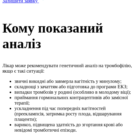
Залишити заявку
Кому показаний
аналіз
Лікар може рекомендувати генетичний аналіз на тромбофілію,
якщо є такі ситуації:
звичні викидні або завмерла вагітність у минулому;
складнощі з зачаттям або підготовка до програми ЕКЗ;
випадки тромбозів у родині (особливо в молодому віці);
приймання гормональних контрацептивів або замісної
терапії;
ускладнення під час попередніх вагітностей
(прееклампсія, затримка росту плода, відшарування
плаценти);
варикоз, підвищена здатність до згортання крові або
невідомі тромботичні епізоди.