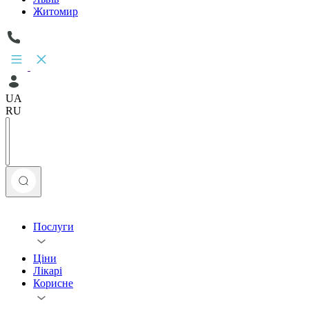
Житомир
UA
RU
Послуги
Ціни
Лікарі
Корисне