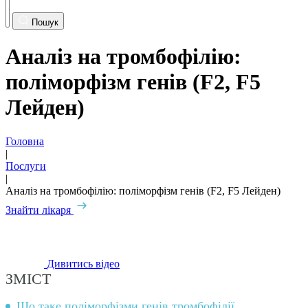
Пошук
Аналіз на тромбофілію:
поліморфізм генів (F2, F5
Лейден)
Головна
|
Послуги
|
Аналіз на тромбофілію: поліморфізм генів (F2, F5 Лейден)
Знайти лікаря
Дивитись відео
ЗМІСТ
Що таке поліморфізми генів тромбофілії