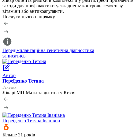
Лікар оцінить ризики в комплексі й у разі потреби призначить
заходи для профілактики ускладнень: контроль гемостазу,
вітаміни або антикоагулянти.
Послуги цього напрямку
Передімплантаційна генетична діагностика
К
записатись
з
Автор
Переїденко Тетяна
Генетик
Лікарі МЦ Мати та дитина у Києві
Переїденко
Тетяна Іванівна
Б
Більше 21 років
+