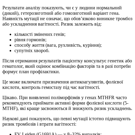
Результати аналізу показують, чи є у людини нормальний
(дикий), гетерозиготний або гомозиготний варіант гена.
Наявність мутації не означає, що обов’язково виникне тромбоз
або ускладнення вагітності. Ризик залежить від:
кількості змінених генів;
рівня гормонів;
способу життя (вага, рухливість, куріння);
супутніх хвороб.
Після отримання результатів пацієнтку консультує генетик або
гематолог, який оцінює комбінацію факторів та в разі потреби
формує план профілактики.
Це може включати призначення антикоагулянтів, фолієвої
кислоти, контроль гемостазу під час вагітності.
Цікаво. При виявленні поліморфізмів у генах MTHFR часто
рекомендують приймати активні форми фолієвої кислоти (5-
MTHF), які краще засвоюються й знижують ризик ускладнень.
Наукові дані показують, що певні мутації істотно підвищують
ризик тромбозів і втрати вагітності:
FV Leiden (G1691A) — у 8–32% випадків;