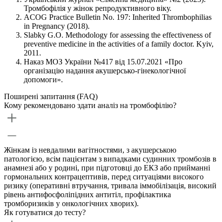
Тромбофілія у жінок репродуктивного віку.
ACOG Practice Bulletin No. 197: Inherited Thrombophilias
in Pregnancy (2018).
Slabky G.O. Methodology for assessing the effectiveness of
preventive medicine in the activities of a family doctor. Kyiv,
2011.
Наказ МОЗ України №417 від 15.07.2021 «Про
організацію надання акушерсько-гінекологічної
допомоги».
Поширені запитання (FAQ)
Кому рекомендовано здати аналіз на тромбофілію?
Жінкам із невдалими вагітностями, з акушерською
патологією, всім пацієнтам з випадками судинних тромбозів в
анамнезі або у родині, при підготовці до ЕКЗ або прийманні
гормональних контрацептивів, перед ситуаціями високого
ризику (оперативні втручання, тривала іммобілізація, високий
рівень антифосфоліпідних антитіл, профілактика
тромборизиків у онкологічних хворих).
Як готуватися до тесту?