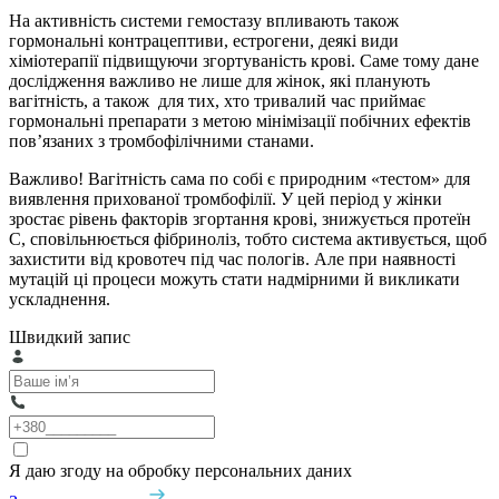
На активність системи гемостазу впливають також
гормональні контрацептиви, естрогени, деякі види
хіміотерапії підвищуючи згортуваність крові. Саме тому дане
дослідження важливо не лише для жінок, які планують
вагітність, а також для тих, хто тривалий час приймає
гормональні препарати з метою мінімізації побічних ефектів
пов’язаних з тромбофілічними станами.
Важливо! Вагітність сама по собі є природним «тестом» для
виявлення прихованої тромбофілії. У цей період у жінки
зростає рівень факторів згортання крові, знижується протеїн
С, сповільнюється фібриноліз, тобто система активується, щоб
захистити від кровотеч під час пологів. Але при наявності
мутацій ці процеси можуть стати надмірними й викликати
ускладнення.
Швидкий запис
Я даю згоду на обробку персональних даних