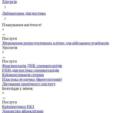
Хірургія
Лабораторна діагностика
Планування вагітності
×
←
Послуги
Збереження репродуктивних клітин для військовослужбовців
Урологія
×
←
Послуги
Фрагментація ДНК сперматозоїдів
FISH-діагностика сперматозоїдів
Кріоконсервація сперми
Пластика вуздечки (френулотомія)
Лікування хронічного циститу
Безпліддя у жінок
×
←
Послуги
Кріопротокол ЕКЗ
Донорство яйцеклітини