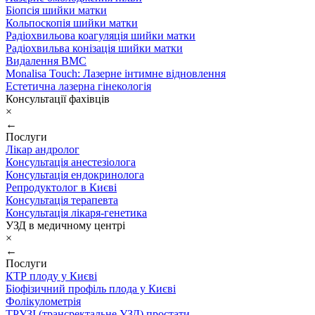
Біопсія шийки матки
Кольпоскопія шийки матки
Радіохвильова коагуляція шийки матки
Радіохвильва конізація шийки матки
Видалення ВМС
Monalisa Touch: Лазерне інтимне відновлення
Естетична лазерна гінекологія
Консультації фахівців
×
←
Послуги
Лікар андролог
Консультація анестезіолога
Консультація ендокринолога
Репродуктолог в Києві
Консультація терапевта
Консультація лікаря-генетика
УЗД в медичному центрі
×
←
Послуги
КТР плоду у Києві
Біофізичний профіль плода у Києві
Фолікулометрія
ТРУЗІ (трансректальне УЗД) простати