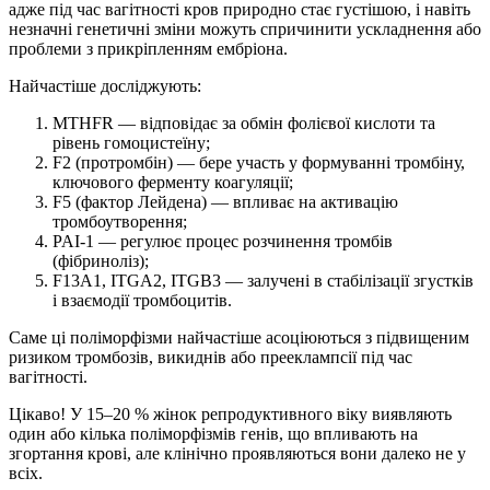
адже під час вагітності кров природно стає густішою, і навіть
незначні генетичні зміни можуть спричинити ускладнення або
проблеми з прикріпленням ембріона.
Найчастіше досліджують:
MTHFR — відповідає за обмін фолієвої кислоти та
рівень гомоцистеїну;
F2 (протромбін) — бере участь у формуванні тромбіну,
ключового ферменту коагуляції;
F5 (фактор Лейдена) — впливає на активацію
тромбоутворення;
PAI-1 — регулює процес розчинення тромбів
(фібриноліз);
F13A1, ITGA2, ITGB3 — залучені в стабілізації згустків
і взаємодії тромбоцитів.
Саме ці поліморфізми найчастіше асоціюються з підвищеним
ризиком тромбозів, викиднів або прееклампсії під час
вагітності.
Цікаво! У 15–20 % жінок репродуктивного віку виявляють
один або кілька поліморфізмів генів, що впливають на
згортання крові, але клінічно проявляються вони далеко не у
всіх.