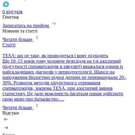
0 відгуків
0
Генетик
Г
Записатись на прийом
Новини та статті
Читати більше
Статті
С
TESA: що це таке, як проводиться і кому підходить
P
​Ще 10–15 років тому чоловіче безпліддя на тлі азоспермії
П
(відсутності сперматозоїдів в еякуляті) вважалося одним із
в
найскладніших діагнозів у репродуктології. Шанси на
т
народження біологічно рідної дитини не перевищували 20–
с
30%. Розвиток методів хірургічного отримання
м
сперматозоїдів, зокрема TESA, при азоспермії змінив
м
статистику. Це дало можливість багатьом парам здійснити
свою мрію про батьківство.…
Читати більше
Відгуки