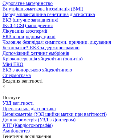
Сурогатне материнство
Внутрішньоматкова інсемінація (ВМІ)
Передімплантаційна генетична діагностика
ЕКЗ (штучне запліднення)
ІКСІ (ICSI) запліднення
Лікування азоспермії
ЕКЗ в природному циклі
Чоловіче безпліддя: симптоми, причини, лікування
Безоплатне* ЕКЗ за держпрограмою
Допоміжний хетчинг ембріонів
Кріоконсервація яйцеклітин (ооцитів)
Міні ЕКО
ЕКЗ з донорською яйцеклітиною
Спермограма
Ведення вагітності
×
←
Послуги
УЗД вагітності
Пренатальна діагностика
Цервікометрія (УЗД шийки матки при вагітності)
Допплерометрія (УЗД з Доплером)
КТГ (Кардіотокографія)
Амніоцентез
Генетичні дослідження