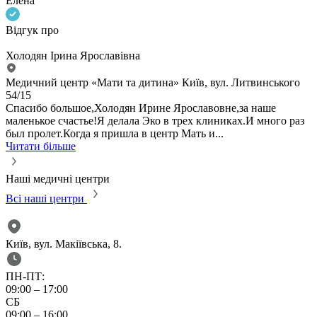
Елена
Відгук про
В
Холодян Ірина Ярославівна
Х
Медичний центр «Мати та дитина» Київ, вул. Литвинського
Н
54/15
р
Спасибо большое,Холодян Ирине Ярославовне,за наше
Ч
маленькое счастье!Я делала Эко в трех клиниках.И много раз
был пролет.Когда я пришла в центр Мать и...
Читати більше
Наші медичні центри
Всі наші центри
Київ, вул. Макіївська, 8.
К
ПН-ПТ:
09:00 – 17:00
0
СБ
С
09:00 – 16:00
0