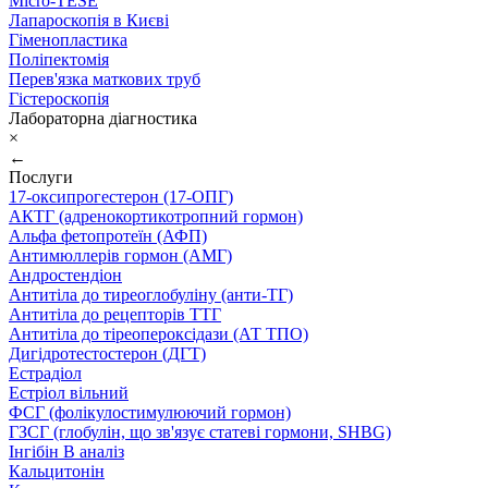
Micro-TESE
Лапароскопія в Києві
Гіменопластика
Поліпектомія
Перев'язка маткових труб
Гістероскопія
Лабораторна діагностика
×
←
Послуги
17-оксипрогестерон (17-ОПГ)
АКТГ (адренокортикотропний гормон)
Альфа фетопротеїн (АФП)
Антимюллерів гормон (АМГ)
Андростендіон
Антитіла до тиреоглобуліну (анти-ТГ)
Антитіла до рецепторів ТТГ
Антитіла до тіреопероксідази (АТ ТПО)
Дигідротестостерон (ДГТ)
Естрадіол
Естріол вільний
ФСГ (фолікулостимулюючий гормон)
ГЗСГ (глобулін, що зв'язує статеві гормони, SHBG)
Інгібін B аналіз
Кальцитонін