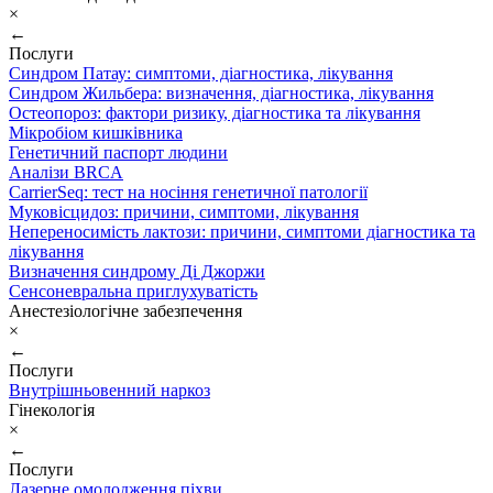
×
←
Послуги
Синдром Патау: симптоми, дiагностика, лiкування
Синдром Жильбера: визначення, діагностика, лікування
Остеопороз: фактори ризику, діагностика та лікування
Мікробіом кишківника
Генетичний паспорт людини
Аналізи BRCA
CarrierSeq: тест на носіння генетичної патології
Муковісцидоз: причини, симптоми, лікування
Непереносимість лактози: причини, симптоми діагностика та
лікування
Визначення синдрому Ді Джоржи
Сенсоневральна приглухуватість
Анестезіологічне забезпечення
×
←
Послуги
Внутрішньовенний наркоз
Гінекологія
×
←
Послуги
Лазерне омолодження піхви