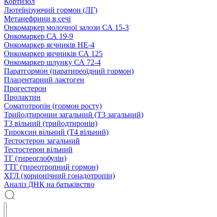
Кортизол
Лютеїнізуючий гормон (ЛГ)
Метанефрини в сечі
Онкомаркер молочної залози СА 15-3
Онкомаркер СА 19-9
Онкомаркер яєчників НЕ-4
Онкомаркер яичників СА 125
Онкомаркер шлунку СА 72-4
Паратгормон (паратиреоїдний гормон)
Плацентарний лактоген
Прогестерон
Пролактин
Соматотропін (гормон росту)
Трийодтиронин загальний (Т3 загальний)
Т3 вільний (трийодтиронін)
Тироксин вільний (Т4 вільний)
Тестостерон загальний
Тестостерон вільний
ТГ (тиреоглобулін)
ТТГ (тиреотропний гормон)
ХГЛ (хорионічний гонадотропін)
Аналіз ДНК на батьківство