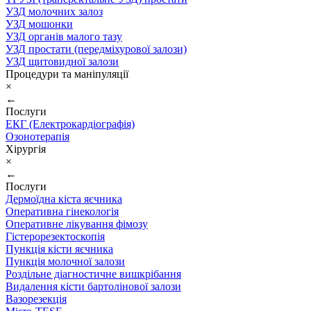
УЗД молочних залоз
УЗД мошонки
УЗД органів малого тазу
УЗД простати (передміхурової залози)
УЗД щитовидної залози
Процедури та маніпуляції
×
←
Послуги
ЕКГ (Електрокардіографія)
Озонотерапія
Хірургія
×
←
Послуги
Дермоїдна кіста яєчника
Оперативна гінекологія
Оперативне лікування фімозу
Гістерорезектоскопія
Пункція кісти яєчника
Пункція молочної залози
Роздільне діагностичне вишкрібання
Видалення кісти бартолінової залози
Вазорезекція