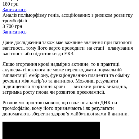
180 грн
Записатись
Аналіз поліморфізму генів, асоційованих з ризиком розвитку
тромбофілії
3 700 грн
Записатись
Дане дослідження також має важливе значення при патології
вагітності, тому його варто проводити на етапі планування
вагітності або підготовки до ЕКЗ.
Якщо згортання крові надмірно активне, то в практиці
акушера- гінеколога це може перешкоджати нормальній
імплантації ембріону, функціонуванню плаценти та обміну
речовин між матір’ю та дитиною. Можливі результати
підвищеного згортання крові — високий ризик викиднів,
затримка росту плода чи розвиток прееклампсії.
Розповімо простою мовою, що означає аналіз ДНК на
тромбофілію, кому його призначають і як результати
допомагають зберегти здоров’я майбутньої мами й дитини.