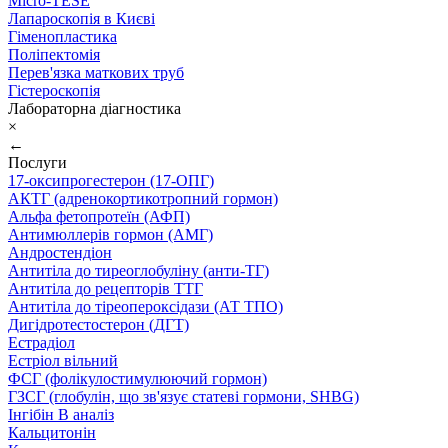
Micro-TESE
Лапароскопія в Києві
Гіменопластика
Поліпектомія
Перев'язка маткових труб
Гістероскопія
Лабораторна діагностика
×
←
Послуги
17-оксипрогестерон (17-ОПГ)
АКТГ (адренокортикотропний гормон)
Альфа фетопротеїн (АФП)
Антимюллерів гормон (АМГ)
Андростендіон
Антитіла до тиреоглобуліну (анти-ТГ)
Антитіла до рецепторів ТТГ
Антитіла до тіреопероксідази (АТ ТПО)
Дигідротестостерон (ДГТ)
Естрадіол
Естріол вільний
ФСГ (фолікулостимулюючий гормон)
ГЗСГ (глобулін, що зв'язує статеві гормони, SHBG)
Інгібін B аналіз
Кальцитонін