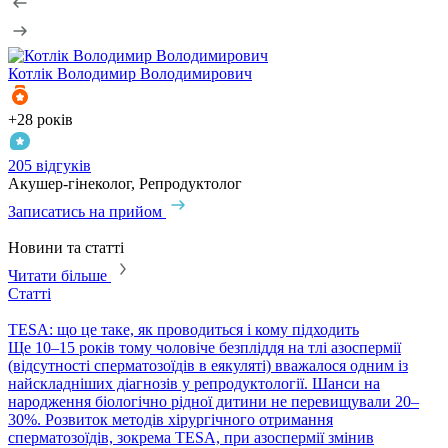
Котлік
Володимир Володимирович
К
+28 років
+
205 відгуків
3
Акушер-гінеколог, Репродуктолог
А
Записатись на прийом
З
Новини та статті
Читати більше
Статті
С
TESA: що це таке, як проводиться і кому підходить
P
​Ще 10–15 років тому чоловіче безпліддя на тлі азоспермії
П
(відсутності сперматозоїдів в еякуляті) вважалося одним із
в
найскладніших діагнозів у репродуктології. Шанси на
т
народження біологічно рідної дитини не перевищували 20–
с
30%. Розвиток методів хірургічного отримання
м
сперматозоїдів, зокрема TESA, при азоспермії змінив
м