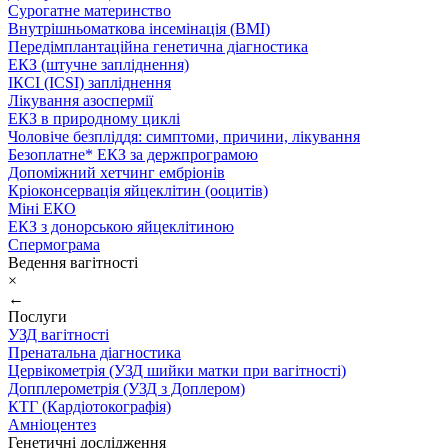
Сурогатне материнство
Внутрішньоматкова інсемінація (ВМІ)
Передімплантаційна генетична діагностика
ЕКЗ (штучне запліднення)
ІКСІ (ICSI) запліднення
Лікування азоспермії
ЕКЗ в природному циклі
Чоловіче безпліддя: симптоми, причини, лікування
Безоплатне* ЕКЗ за держпрограмою
Допоміжний хетчинг ембріонів
Кріоконсервація яйцеклітин (ооцитів)
Міні ЕКО
ЕКЗ з донорською яйцеклітиною
Спермограма
Ведення вагітності
×
←
Послуги
УЗД вагітності
Пренатальна діагностика
Цервікометрія (УЗД шийки матки при вагітності)
Допплерометрія (УЗД з Доплером)
КТГ (Кардіотокографія)
Амніоцентез
Генетичні дослідження