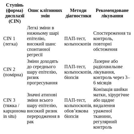
Ступінь
(форма)
Опис клітинних
Методи
Рекомендоване
дисплазії
змін
діагностики
лікування
(CIN)
Легкі зміни в
нижньому шарі
Спостереження та
CIN 1
епітелію,
ПАП-тест,
контроль,
(легка)
високий шанс
кольпоскопія
повторні
спонтанної
обстеження
регресії
Зміни доходять
Лазерне або
до середнього
ПАП-тест,
радіохвильове
CIN 2
шару епітелію,
кольпоскопія,
лікування,
(помірна)
ризик
біопсія
контроль через 3–
прогресування
6 місяців
Конізація шийки
Значні атипові
матки, хірургічне
CIN 3
зміни всього
ПАП-тест,
або щадне
(тяжка /
шару епітелію,
кольпоскопія,
видалення
карцинома
високий ризик
обов’язкова
ураженої
in situ)
переродження в
біопсія
тканини,
рак
регулярний
контроль