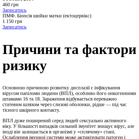
460 грн
Записатись
ПМФ. Біопсія шийки матки (ектоцервікс)
1 150 грн
Записатись
Причини та фактори
ризику
Основною причиною розвитку дисплазії є інфікування
вірусом папіломи людини (ВПЛ), особливо його онкогенними
штамами 16 та 18. Зараження відбувається переважно
статевим шляхом через слизові оболонки, рідше — під час
тісного шкірного контакту.
ВПЛ дуже поширений серед людей сексуально активного
віку. У більшості випадків сильний імунітет знищує вірус, але
іноді він залишається в організмі у «сплячому» стані.
Ослаблення імунної системи може активізувати патоген і