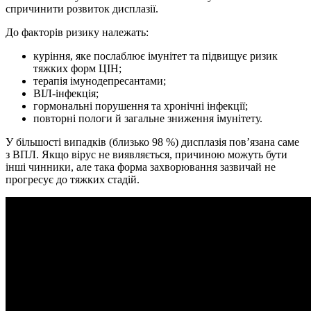
спричинити розвиток дисплазії.
До факторів ризику належать:
куріння, яке послаблює імунітет та підвищує ризик
тяжких форм ЦІН;
терапія імунодепресантами;
ВІЛ-інфекція;
гормональні порушення та хронічні інфекції;
повторні пологи й загальне зниження імунітету.
У більшості випадків (близько 98 %) дисплазія пов’язана саме
з ВПЛ. Якщо вірус не виявляється, причиною можуть бути
інші чинники, але така форма захворювання зазвичай не
прогресує до тяжких стадій.