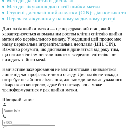
Методи діагностики дисплазії
Методи лікування дисплазії шийки матки
Ступені дисплазії шийки матки (CIN): діагностика та
Переваги лікування у нашому медичному центрі
Дисплазія шийки матки — це передраковий стан, який
характеризується аномальним ростом клітин епітелію шийки
матки або цервікального каналу. У медицині цей процес має
назву цервікальна інтраепітеліальна неоплазія (ЦІН, CIN).
Важливо розуміти, що дисплазія відрізняється від раку тим,
що патологічні зміни залишаються всередині епітелію і не
виходять за його межі.
Найчастіше захворювання не має симптомів і виявляється
лише під час профілактичного огляду. Дисплазія не завжди
потребує негайного лікування, але завжди вимагає уважного
лікарського контролю, адже без нагляду вона може
трансформуватися у рак шийки матки.
Швидкий запис