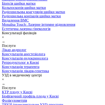
Біопсія шийки матки
Кольпоскопія шийки матки
Радіохвильова коагуляція шийки матки
Радіохвильва конізація шийки матки
Видалення ВМС
Monalisa Touch: Лазерне інтимне відновлення
Естетична лазерна гінекологія
Консультації фахівців
×
←
Послуги
Лікар андролог
Консультація анестезіолога
Консультація ендокринолога
Репродуктолог в Києві
Консультація терапевта
Консультація лікаря-генетика
УЗД в медичному центрі
×
←
Послуги
КТР плоду у Києві
Біофізичний профіль плода у Києві
Фолікулометрія
ТРУЗІ (трансректальне УЗД) простати