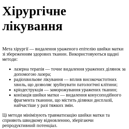
Хірургічне
лікування
Мета хірургії — видалення ураженого епітелію шийки матки
зі збереженням здорових тканин. Використовуються щадні
методи:
лазерна терапія — точне видалення уражених ділянок за
допомогою лазера;
радіохвильове лікування — вплив високочастотних
хвиль, що дозволяє зруйнувати патологічні клітини;
кріодеструкція — заморожування уражених тканин;
конізація шийки матки — видалення конусоподібного
фрагмента тканини, що містить ділянки дисплазії,
найчастіше у разі тяжких змін.
Ці методи мінімізують травматизацію шийки матки та
сприяють швидкому відновленню, зберігаючи
репродуктивний потенціал.