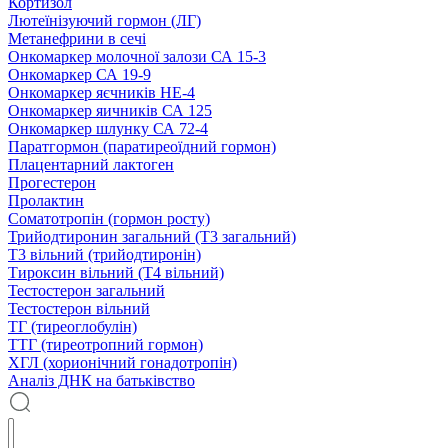
Кортизол
Лютеїнізуючий гормон (ЛГ)
Метанефрини в сечі
Онкомаркер молочної залози СА 15-3
Онкомаркер СА 19-9
Онкомаркер яєчників НЕ-4
Онкомаркер яичників СА 125
Онкомаркер шлунку СА 72-4
Паратгормон (паратиреоїдний гормон)
Плацентарний лактоген
Прогестерон
Пролактин
Соматотропін (гормон росту)
Трийодтиронин загальний (Т3 загальний)
Т3 вільний (трийодтиронін)
Тироксин вільний (Т4 вільний)
Тестостерон загальний
Тестостерон вільний
ТГ (тиреоглобулін)
ТТГ (тиреотропний гормон)
ХГЛ (хорионічний гонадотропін)
Аналіз ДНК на батьківство