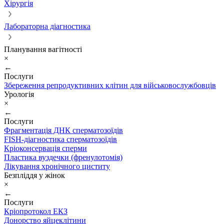
Хірургія
Лабораторна діагностика
Планування вагітності
×
←
Послуги
Збереження репродуктивних клітин для військовослужбовців
Урологія
×
←
Послуги
Фрагментація ДНК сперматозоїдів
FISH-діагностика сперматозоїдів
Кріоконсервація сперми
Пластика вуздечки (френулотомія)
Лікування хронічного циститу
Безпліддя у жінок
×
←
Послуги
Кріопротокол ЕКЗ
Донорство яйцеклітини