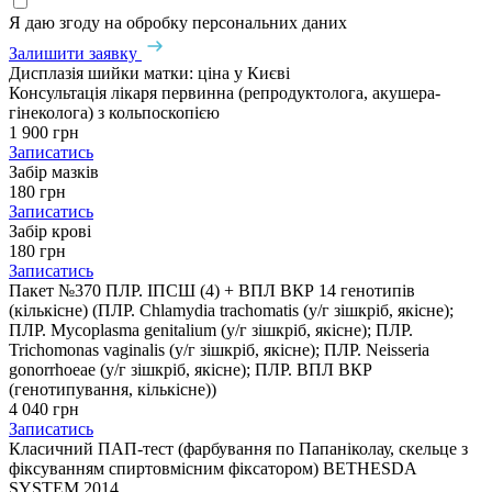
Я даю згоду на обробку персональних даних
Залишити заявку
Дисплазія шийки матки: ціна у Києві
Консультація лікаря первинна (репродуктолога, акушера-
гінеколога) з кольпоскопією
1 900 грн
Записатись
Забір мазків
180 грн
Записатись
Забір крові
180 грн
Записатись
Пакет №370 ПЛР. ІПСШ (4) + ВПЛ ВКР 14 генотипів
(кількісне) (ПЛР. Chlamydia trachomatis (у/г зішкріб, якісне);
ПЛР. Mycoplasma genitalium (у/г зішкріб, якісне); ПЛР.
Trichomonas vaginalis (у/г зішкріб, якісне); ПЛР. Neisseria
gonorrhoeae (у/г зішкріб, якісне); ПЛР. ВПЛ ВКР
(генотипування, кількісне))
4 040 грн
Записатись
Класичний ПАП-тест (фарбування по Папаніколау, скельце з
фіксуванням спиртовмісним фіксатором) BETHESDA
SYSTEM 2014