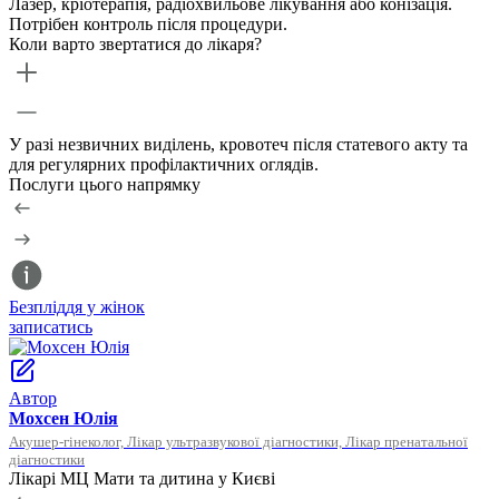
Лазер, кріотерапія, радіохвильове лікування або конізація.
Потрібен контроль після процедури.
Коли варто звертатися до лікаря?
У разі незвичних виділень, кровотеч після статевого акту та
для регулярних профілактичних оглядів.
Послуги цього напрямку
Безпліддя у жінок
О
записатись
з
Автор
Мохсен Юлія
Акушер-гінеколог, Лікар ультразвукової діагностики, Лікар пренатальної
діагностики
Лікарі МЦ Мати та дитина у Києві