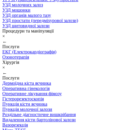
УЗД молочних залоз
УЗД мошонки
УЗД органів малого тазу
УЗД простати (передміхурової залози)
УЗД щитовидної залози
Процедури та маніпуляції
×
←
Послуги
ЕКГ (Електрокардіографія)
Озонотерапія
Хірургія
×
←
Послуги
Дермоїдна кіста яєчника
Оперативна гінекологія
Оперативне лікування фімозу
Гістерорезектоскопія
Пункція кісти яєчника
Пункція молочної залози
Роздільне діагностичне вишкрібання
Видалення кісти бартолінової залози
Вазорезекція