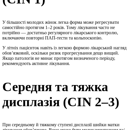
У більшості молодих жінок легка форма може регресувати
самостійно протягом 1–2 років. Тому лікування часто не
потрібно — достатньо регулярного лікарського контролю,
включаючи повторні ПАП-тести та кольпоскопію.
У літніх пацієнток навіть із легкою формою лікарський нагляд
обов’язковий, оскільки ризик прогресування дещо вищий.
Якщо патологія не минає протягом визначеного періоду,
рекомендують активне лікування.
Середня та тяжка
дисплазія (CIN 2–3)
При середньому й тяжкому ступені дисплазії шийки матки
лікування обов’язкове. Воно може бути медикаментозним та/