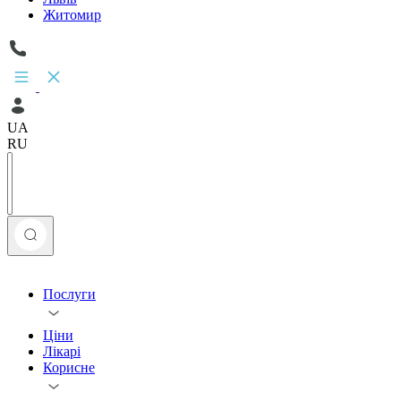
Житомир
UA
RU
Послуги
Ціни
Лікарі
Корисне