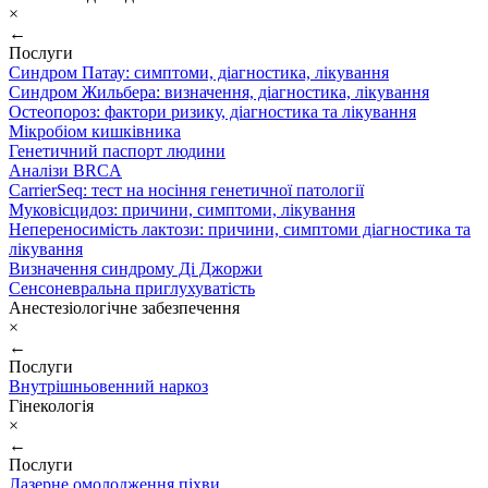
×
←
Послуги
Синдром Патау: симптоми, дiагностика, лiкування
Синдром Жильбера: визначення, діагностика, лікування
Остеопороз: фактори ризику, діагностика та лікування
Мікробіом кишківника
Генетичний паспорт людини
Аналізи BRCA
CarrierSeq: тест на носіння генетичної патології
Муковісцидоз: причини, симптоми, лікування
Непереносимість лактози: причини, симптоми діагностика та
лікування
Визначення синдрому Ді Джоржи
Сенсоневральна приглухуватість
Анестезіологічне забезпечення
×
←
Послуги
Внутрішньовенний наркоз
Гінекологія
×
←
Послуги
Лазерне омолодження піхви