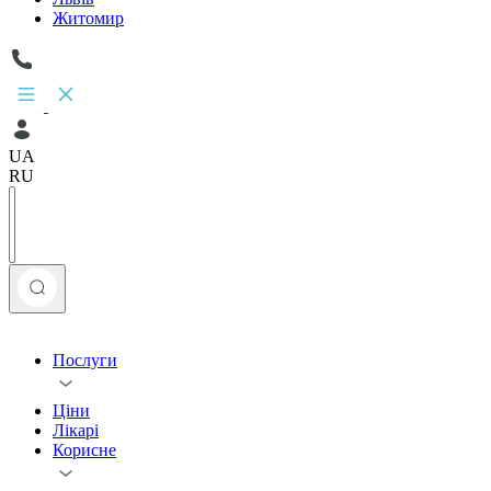
Житомир
UA
RU
Послуги
Ціни
Лікарі
Корисне