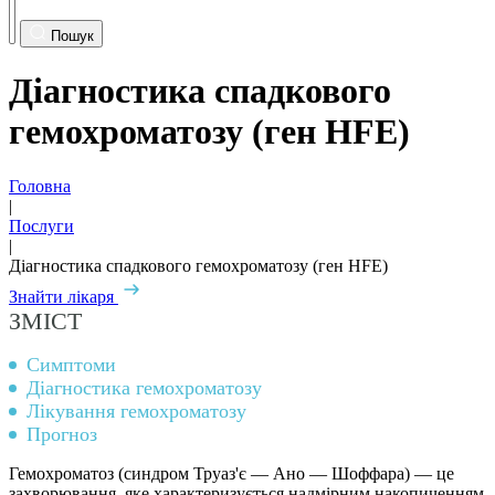
Пошук
Діагностика спадкового
гемохроматозу (ген HFE)
Головна
|
Послуги
|
Діагностика спадкового гемохроматозу (ген HFE)
Знайти лікаря
ЗМІСТ
Симптоми
Діагностика гемохроматозу
Лікування гемохроматозу
Прогноз
Гемохроматоз (
синдром Труаз'є — Ано — Шоффара)
— це
захворювання, яке характеризується надмірним накопиченням