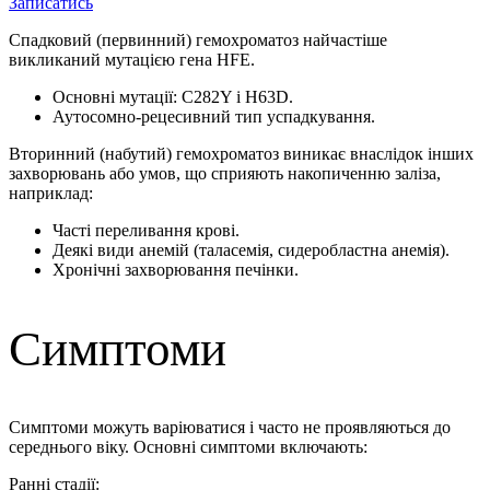
Записатись
Спадковий (первинний) гемохроматоз найчастіше
викликаний мутацією гена HFE.
Основні мутації: C282Y і H63D.
Аутосомно-рецесивний тип успадкування.
Вторинний (набутий) гемохроматоз виникає внаслідок інших
захворювань або умов, що сприяють накопиченню заліза,
наприклад:
Часті переливання крові.
Деякі види анемій (таласемія, сидеробластна анемія).
Хронічні захворювання печінки.
Симптоми
Симптоми можуть варіюватися і часто не проявляються до
середнього віку. Основні симптоми включають:
Ранні стадії: