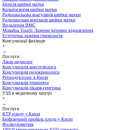
Біопсія шийки матки
Кольпоскопія шийки матки
Радіохвильова коагуляція шийки матки
Радіохвильва конізація шийки матки
Видалення ВМС
Monalisa Touch: Лазерне інтимне відновлення
Естетична лазерна гінекологія
Консультації фахівців
×
←
Послуги
Лікар андролог
Консультація анестезіолога
Консультація ендокринолога
Репродуктолог в Києві
Консультація терапевта
Консультація лікаря-генетика
УЗД в медичному центрі
×
←
Послуги
КТР плоду у Києві
Біофізичний профіль плода у Києві
Фолікулометрія
ТРУЗІ (трансректальне УЗД) простати