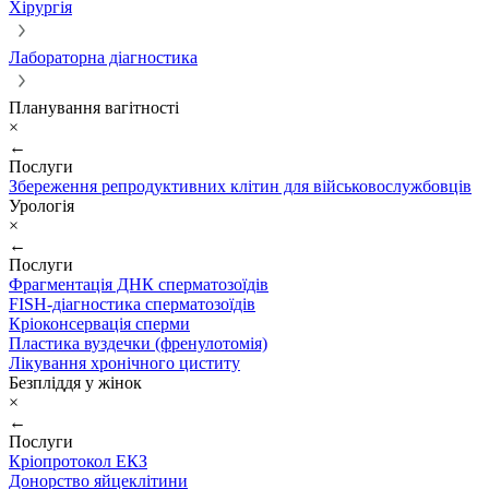
Хірургія
Лабораторна діагностика
Планування вагітності
×
←
Послуги
Збереження репродуктивних клітин для військовослужбовців
Урологія
×
←
Послуги
Фрагментація ДНК сперматозоїдів
FISH-діагностика сперматозоїдів
Кріоконсервація сперми
Пластика вуздечки (френулотомія)
Лікування хронічного циститу
Безпліддя у жінок
×
←
Послуги
Кріопротокол ЕКЗ
Донорство яйцеклітини