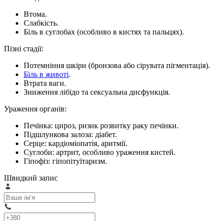
Втома.
Слабкість.
Біль в суглобах (особливо в кистях та пальцях).
Пізні стадії:
Потемніння шкіри (бронзова або сірувата пігментація).
Біль в животі
.
Втрата ваги.
Зниження лібідо та сексуальна дисфункція.
Ураження органів:
Печінка: цироз, ризик розвитку раку печінки.
Підшлункова залоза: діабет.
Серце: кардіоміопатія, аритмії.
Суглоби: артрит, особливо ураження кистей.
Гіпофіз: гіпопітуїтаризм.
Швидкий запис