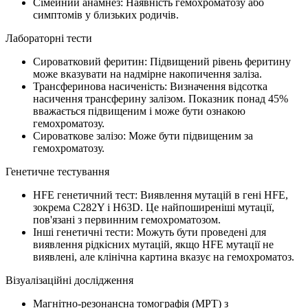
Сімейний анамнез: Наявність гемохроматозу або
симптомів у близьких родичів.
Лабораторні тести
Сироватковий феритин: Підвищений рівень феритину
може вказувати на надмірне накопичення заліза.
Трансферинова насиченість: Визначення відсотка
насичення трансферину залізом. Показник понад 45%
вважається підвищеним і може бути ознакою
гемохроматозу.
Сироваткове залізо: Може бути підвищеним за
гемохроматозу.
Генетичне тестування
HFE генетичний тест: Виявлення мутацій в гені HFE,
зокрема C282Y і H63D. Це найпоширеніші мутації,
пов'язані з первинним гемохроматозом.
Інші генетичні тести: Можуть бути проведені для
виявлення рідкісних мутацій, якщо HFE мутації не
виявлені, але клінічна картина вказує на гемохроматоз.
Візуалізаційні дослідження
Магнітно-резонансна томографія (МРТ) з