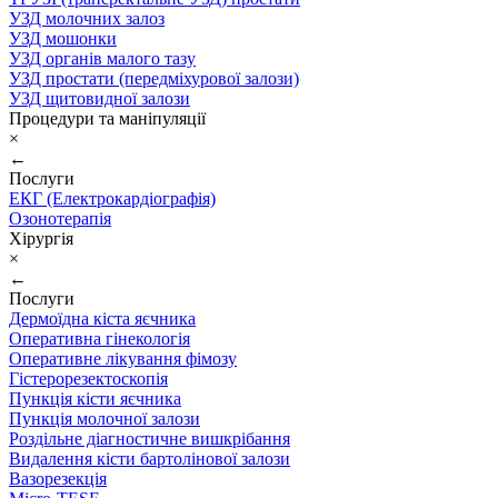
УЗД молочних залоз
УЗД мошонки
УЗД органів малого тазу
УЗД простати (передміхурової залози)
УЗД щитовидної залози
Процедури та маніпуляції
×
←
Послуги
ЕКГ (Електрокардіографія)
Озонотерапія
Хірургія
×
←
Послуги
Дермоїдна кіста яєчника
Оперативна гінекологія
Оперативне лікування фімозу
Гістерорезектоскопія
Пункція кісти яєчника
Пункція молочної залози
Роздільне діагностичне вишкрібання
Видалення кісти бартолінової залози
Вазорезекція