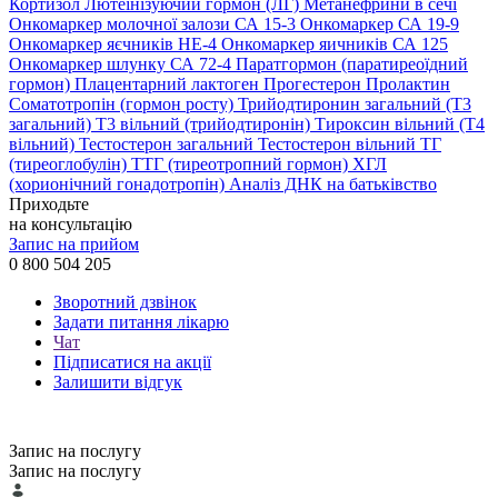
Кортизол
Лютеїнізуючий гормон (ЛГ)
Метанефрини в сечі
Онкомаркер молочної залози СА 15-3
Онкомаркер СА 19-9
Онкомаркер яєчників НЕ-4
Онкомаркер яичників СА 125
Онкомаркер шлунку СА 72-4
Паратгормон (паратиреоїдний
гормон)
Плацентарний лактоген
Прогестерон
Пролактин
Соматотропін (гормон росту)
Трийодтиронин загальний (Т3
загальний)
Т3 вільний (трийодтиронін)
Тироксин вільний (Т4
вільний)
Тестостерон загальний
Тестостерон вільний
ТГ
(тиреоглобулін)
ТТГ (тиреотропний гормон)
ХГЛ
(хорионічний гонадотропін)
Аналіз ДНК на батьківство
Приходьте
на консультацію
Запис на прийом
0 800 504 205
Зворотний дзвінок
Задати питання лікарю
Чат
Підписатися на акції
Залишити відгук
Запис на послугу
Запис на послугу