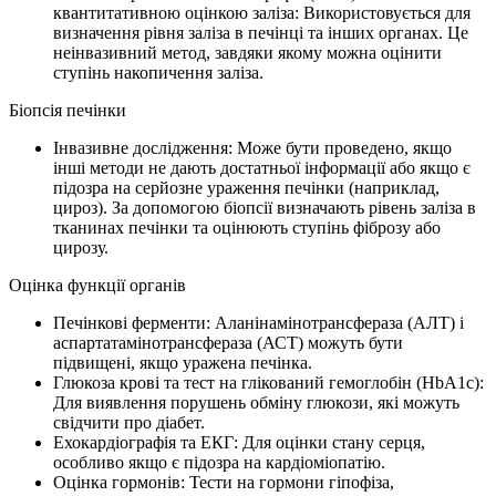
квантитативною оцінкою заліза: Використовується для
визначення рівня заліза в печінці та інших органах. Це
неінвазивний метод, завдяки якому можна оцінити
ступінь накопичення заліза.
Біопсія печінки
Інвазивне дослідження: Може бути проведено, якщо
інші методи не дають достатньої інформації або якщо є
підозра на серйозне ураження печінки (наприклад,
цироз). За допомогою біопсії визначають рівень заліза в
тканинах печінки та оцінюють ступінь фіброзу або
цирозу.
Оцінка функції органів
Печінкові ферменти: Аланінамінотрансфераза (АЛТ) і
аспартатамінотрансфераза (АСТ) можуть бути
підвищені, якщо уражена печінка.
Глюкоза крові та тест на глікований гемоглобін (HbA1c):
Для виявлення порушень обміну глюкози, які можуть
свідчити про діабет.
Ехокардіографія та ЕКГ: Для оцінки стану серця,
особливо якщо є підозра на кардіоміопатію.
Оцінка гормонів: Тести на гормони гіпофіза,