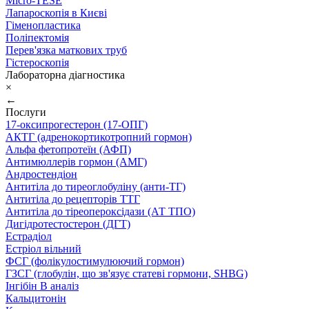
Micro-TESE
Лапароскопія в Києві
Гіменопластика
Поліпектомія
Перев'язка маткових труб
Гістероскопія
Лабораторна діагностика
×
←
Послуги
17-оксипрогестерон (17-ОПГ)
АКТГ (адренокортикотропний гормон)
Альфа фетопротеїн (АФП)
Антимюллерів гормон (АМГ)
Андростендіон
Антитіла до тиреоглобуліну (анти-ТГ)
Антитіла до рецепторів ТТГ
Антитіла до тіреопероксідази (АТ ТПО)
Дигідротестостерон (ДГТ)
Естрадіол
Естріол вільний
ФСГ (фолікулостимулюючий гормон)
ГЗСГ (глобулін, що зв'язує статеві гормони, SHBG)
Інгібін B аналіз
Кальцитонін