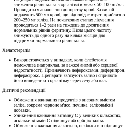
зниження рівня заліза в організмі в межах 50–100 нг/мл.
Проводиться аналогічно донорству крові. Зазвичай
видаляють 500 мл крові, що відповідає втраті приблизно
200–250 мг заліза. На початкових етапах лікування
проводиться 1–2 рази на тиждень до досягнення
нормальних рівнів феритину. Після цього частоту
знижують до одного разу на кілька місяців для
підтримки нормального рівня заліза.
Хелатотерапія
Використовується у випадках, коли флеботомія
неможлива (наприклад, за важкої анемії або серцевої
недостатності). Призначають дефероксамін, деферипрон,
деферасірокс. Препарати зв’язують залізо і сприяють
його виведенню з організму через сечу або кал.
Дієтичні рекомендації
Обмеження вживання продуктів з високим вмістом
заліза, зокрема червоне м'ясо, печінка, залізовмісні
добавки.
Уникнення вживання вітаміну C у великих кількостях,
оскільки вітамін C підвищує абсорбцію заліза.
Обмеження вживання алкоголю, оскільки він підвищує