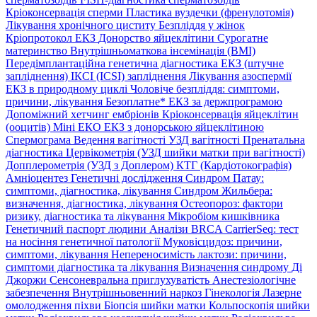
Кріоконсервація сперми
Пластика вуздечки (френулотомія)
Лікування хронічного циститу
Безпліддя у жінок
Кріопротокол ЕКЗ
Донорство яйцеклітини
Сурогатне
материнство
Внутрішньоматкова інсемінація (ВМІ)
Передімплантаційна генетична діагностика
ЕКЗ (штучне
запліднення)
ІКСІ (ICSI) запліднення
Лікування азоспермії
ЕКЗ в природному циклі
Чоловіче безпліддя: симптоми,
причини, лікування
Безоплатне* ЕКЗ за держпрограмою
Допоміжний хетчинг ембріонів
Кріоконсервація яйцеклітин
(ооцитів)
Міні ЕКО
ЕКЗ з донорською яйцеклітиною
Спермограма
Ведення вагітності
УЗД вагітності
Пренатальна
діагностика
Цервікометрія (УЗД шийки матки при вагітності)
Допплерометрія (УЗД з Доплером)
КТГ (Кардіотокографія)
Амніоцентез
Генетичні дослідження
Синдром Патау:
симптоми, дiагностика, лiкування
Синдром Жильбера:
визначення, діагностика, лікування
Остеопороз: фактори
ризику, діагностика та лікування
Мікробіом кишківника
Генетичний паспорт людини
Аналізи BRCA
CarrierSeq: тест
на носіння генетичної патології
Муковісцидоз: причини,
симптоми, лікування
Непереносимість лактози: причини,
симптоми діагностика та лікування
Визначення синдрому Ді
Джоржи
Сенсоневральна приглухуватість
Анестезіологічне
забезпечення
Внутрішньовенний наркоз
Гінекологія
Лазерне
омолодження піхви
Біопсія шийки матки
Кольпоскопія шийки