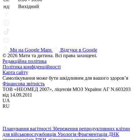
нд:
Вихідний
Ми на Google Maps
Відгуки в Google
© 2026 Мати та дитина. Всі права захищені.
Редакційна політика
Політика конфіденційності
Карта сайту
Самолікування може бути шкідливим для вашого здоров’я
Фінансова звітність
ТОВ «НЕОМЕД 2007», ліцензія МОЗ України АГ N.603203
від 14.09.2011
UA
RU
Планування вагітності
Збереження репродуктивних клітин
для військовослужбовців
Урологія
Фрагментація ДНК
сперматозоїдів
FISH-діагностика сперматозоїдів