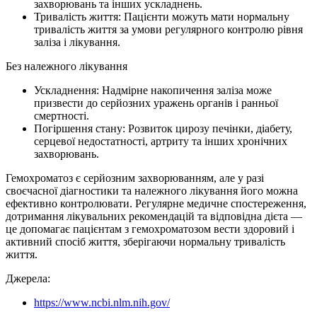
захворювань та інших ускладнень.
Тривалість життя: Пацієнти можуть мати нормальну
тривалість життя за умови регулярного контролю рівня
заліза і лікування.
Без належного лікування
Ускладнення: Надмірне накопичення заліза може
призвести до серйозних уражень органів і ранньої
смертності.
Погіршення стану: Розвиток цирозу печінки, діабету,
серцевої недостатності, артриту та інших хронічних
захворювань.
Гемохроматоз є серйозним захворюванням, але у разі
своєчасної діагностики та належного лікування його можна
ефективно контролювати. Регулярне медичне спостереження,
дотримання лікувальних рекомендацій та відповідна дієта —
це допомагає пацієнтам з гемохроматозом вести здоровий і
активний спосіб життя, зберігаючи нормальну тривалість
життя.
Джерела:
https://www.ncbi.nlm.nih.gov/