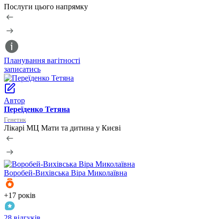
Послуги цього напрямку
Планування вагітності
Л
записатись
з
Автор
Переїденко Тетяна
Генетик
Лікарі МЦ Мати та дитина у Києві
Воробей-Вихівська
Віра Миколаївна
+17 років
+
28 відгуків
3