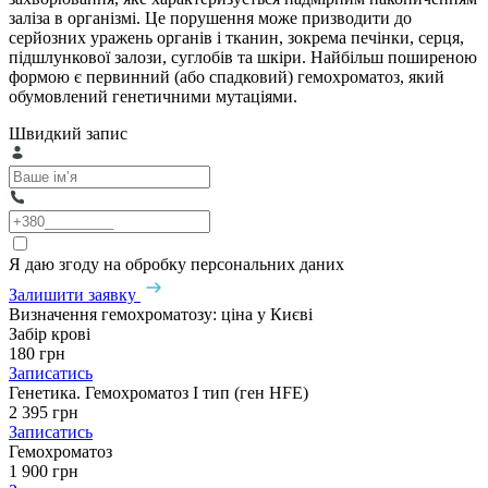
заліза в організмі. Це порушення може призводити до
серйозних уражень органів і тканин, зокрема печінки, серця,
підшлункової залози, суглобів та шкіри. Найбільш поширеною
формою є первинний (або спадковий) гемохроматоз, який
обумовлений генетичними мутаціями.
Швидкий запис
Я даю згоду на обробку персональних даних
Залишити заявку
Визначення гемохроматозу: ціна у Києві
Забір крові
180 грн
Записатись
Генетика. Гемохроматоз I тип (ген HFE)
2 395 грн
Записатись
Гемохроматоз
1 900 грн