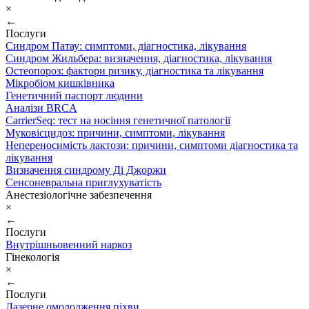
×
←
Послуги
Синдром Патау: симптоми, дiагностика, лiкування
Синдром Жильбера: визначення, діагностика, лікування
Остеопороз: фактори ризику, діагностика та лікування
Мікробіом кишківника
Генетичний паспорт людини
Аналізи BRCA
CarrierSeq: тест на носіння генетичної патології
Муковісцидоз: причини, симптоми, лікування
Непереносимість лактози: причини, симптоми діагностика та
лікування
Визначення синдрому Ді Джоржи
Сенсоневральна приглухуватість
Анестезіологічне забезпечення
×
←
Послуги
Внутрішньовенний наркоз
Гінекологія
×
←
Послуги
Лазерне омолодження піхви