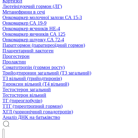
Кортизол
Лютеїнізуючий гормон (ЛГ)
Метанефрини в сечі
Онкомаркер молочної залози СА 15-3
Онкомаркер СА 19-9
Онкомаркер яєчників НЕ-4
Онкомаркер яичників СА 125
Онкомаркер шлунку СА 72-4
Паратгормон (паратиреоїдний гормон)
Плацентарний лактоген
Прогестерон
Пролактин
Соматотропін (гормон росту)
Трийодтиронин загальний (Т3 загальний)
Т3 вільний (трийодтиронін)
Тироксин вільний (Т4 вільний)
Тестостерон загальний
Тестостерон вільний
ТГ (тиреоглобулін)
ТТГ (тиреотропний гормон)
ХГЛ (хорионічний гонадотропін)
Аналіз ДНК на батьківство