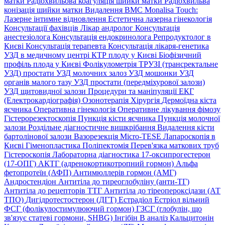
матки
Радіохвильова коагуляція шийки матки
Радіохвильва
конізація шийки матки
Видалення ВМС
Monalisa Touch:
Лазерне інтимне відновлення
Естетична лазерна гінекологія
Консультації фахівців
Лікар андролог
Консультація
анестезіолога
Консультація ендокринолога
Репродуктолог в
Києві
Консультація терапевта
Консультація лікаря-генетика
УЗД в медичному центрі
КТР плоду у Києві
Біофізичний
профіль плода у Києві
Фолікулометрія
ТРУЗІ (трансректальне
УЗД) простати
УЗД молочних залоз
УЗД мошонки
УЗД
органів малого тазу
УЗД простати (передміхурової залози)
УЗД щитовидної залози
Процедури та маніпуляції
ЕКГ
(Електрокардіографія)
Озонотерапія
Хірургія
Дермоїдна кіста
яєчника
Оперативна гінекологія
Оперативне лікування фімозу
Гістерорезектоскопія
Пункція кісти яєчника
Пункція молочної
залози
Роздільне діагностичне вишкрібання
Видалення кісти
бартолінової залози
Вазорезекція
Micro-TESE
Лапароскопія в
Києві
Гіменопластика
Поліпектомія
Перев'язка маткових труб
Гістероскопія
Лабораторна діагностика
17-оксипрогестерон
(17-ОПГ)
АКТГ (адренокортикотропний гормон)
Альфа
фетопротеїн (АФП)
Антимюллерів гормон (АМГ)
Андростендіон
Антитіла до тиреоглобуліну (анти-ТГ)
Антитіла до рецепторів ТТГ
Антитіла до тіреопероксідази (АТ
ТПО)
Дигідротестостерон (ДГТ)
Естрадіол
Естріол вільний
ФСГ (фолікулостимулюючий гормон)
ГЗСГ (глобулін, що
зв'язує статеві гормони, SHBG)
Інгібін B аналіз
Кальцитонін