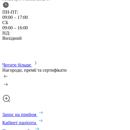
ПН-ПТ:
09:00 – 17:00
0
СБ
С
09:00 – 16:00
0
НД:
Вихідний
Читати більше
Нагороди, премії та сертифікати
Запис на прийом
Кабінет пацієнта