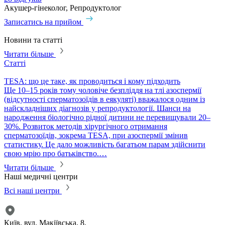
Акушер-гінеколог, Репродуктолог
А
Записатись на прийом
З
Новини та статті
Читати більше
Статті
С
TESA: що це таке, як проводиться і кому підходить
P
​Ще 10–15 років тому чоловіче безпліддя на тлі азоспермії
П
(відсутності сперматозоїдів в еякуляті) вважалося одним із
в
найскладніших діагнозів у репродуктології. Шанси на
т
народження біологічно рідної дитини не перевищували 20–
с
30%. Розвиток методів хірургічного отримання
м
сперматозоїдів, зокрема TESA, при азоспермії змінив
м
статистику. Це дало можливість багатьом парам здійснити
свою мрію про батьківство.…
Читати більше
Наші медичні центри
Всі наші центри
Київ, вул. Макіївська, 8.
К