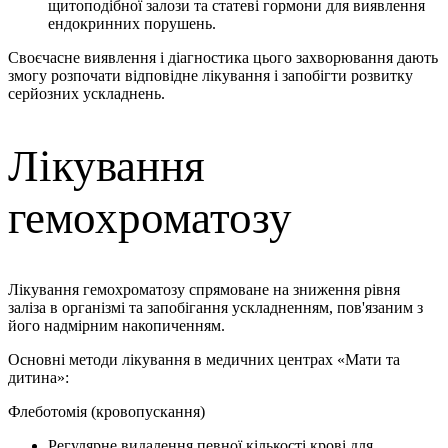
щитоподібної залози та статеві гормони для виявлення
ендокринних порушень.
Своєчасне виявлення і діагностика цього захворювання дають
змогу розпочати відповідне лікування і запобігти розвитку
серйозних ускладнень.
Лікування
гемохроматозу
Лікування гемохроматозу спрямоване на зниження рівня
заліза в організмі та запобігання ускладненням, пов'язаним з
його надмірним накопиченням.
Основні методи лікування в медичних центрах «Мати та
дитина»:
Флеботомія (кровопускання)
Регулярне видалення певної кількості крові для