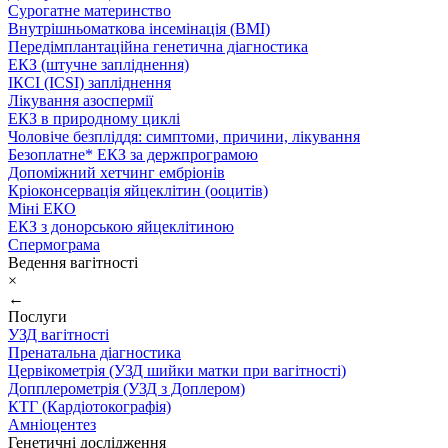
Сурогатне материнство
Внутрішньоматкова інсемінація (ВМІ)
Передімплантаційна генетична діагностика
ЕКЗ (штучне запліднення)
ІКСІ (ICSI) запліднення
Лікування азоспермії
ЕКЗ в природному циклі
Чоловіче безпліддя: симптоми, причини, лікування
Безоплатне* ЕКЗ за держпрограмою
Допоміжний хетчинг ембріонів
Кріоконсервація яйцеклітин (ооцитів)
Міні ЕКО
ЕКЗ з донорською яйцеклітиною
Спермограма
Ведення вагітності
×
←
Послуги
УЗД вагітності
Пренатальна діагностика
Цервікометрія (УЗД шийки матки при вагітності)
Допплерометрія (УЗД з Доплером)
КТГ (Кардіотокографія)
Амніоцентез
Генетичні дослідження