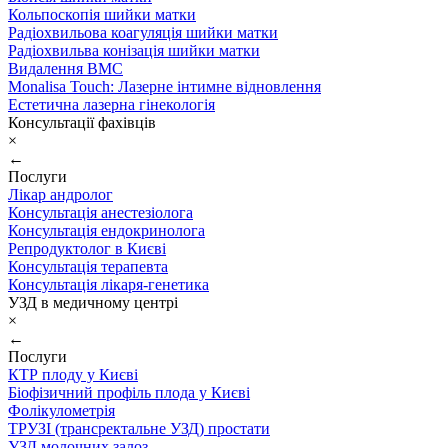
Кольпоскопія шийки матки
Радіохвильова коагуляція шийки матки
Радіохвильва конізація шийки матки
Видалення ВМС
Monalisa Touch: Лазерне інтимне відновлення
Естетична лазерна гінекологія
Консультації фахівців
×
←
Послуги
Лікар андролог
Консультація анестезіолога
Консультація ендокринолога
Репродуктолог в Києві
Консультація терапевта
Консультація лікаря-генетика
УЗД в медичному центрі
×
←
Послуги
КТР плоду у Києві
Біофізичний профіль плода у Києві
Фолікулометрія
ТРУЗІ (трансректальне УЗД) простати
УЗД молочних залоз