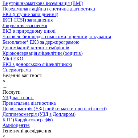
Внутрішньоматкова інсемінація (ВМІ)
Передімплантаційна генетична діагностика
ЕКЗ (штучне запліднення)
ІКСІ (ICSI) запліднення
Лікування азоспермії
ЕКЗ в природному циклі
Чоловіче безпліддя: симптоми, причини, лікування
Безоплатне* ЕКЗ за держпрограмою
Допоміжний хетчинг ембріонів
Кріоконсервація яйцеклітин (ооцитів)
Міні ЕКО
ЕКЗ з донорською яйцеклітиною
Спермограма
Ведення вагітності
×
←
Послуги
УЗД вагітності
Пренатальна діагностика
Цервікометрія (УЗД шийки матки при вагітності)
Допплерометрія (УЗД з Доплером)
КТГ (Кардіотокографія)
Амніоцентез
Генетичні дослідження
×