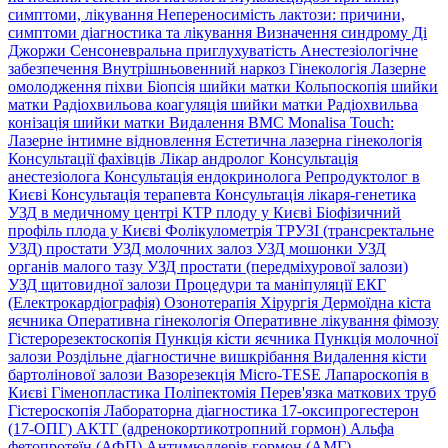
симптоми, лікування
Непереносимість лактози: причини,
симптоми діагностика та лікування
Визначення синдрому Ді
Джоржи
Сенсоневральна приглухуватість
Анестезіологічне
забезпечення
Внутрішньовенний наркоз
Гінекологія
Лазерне
омолодження піхви
Біопсія шийки матки
Кольпоскопія шийки
матки
Радіохвильова коагуляція шийки матки
Радіохвильва
конізація шийки матки
Видалення ВМС
Monalisa Touch:
Лазерне інтимне відновлення
Естетична лазерна гінекологія
Консультації фахівців
Лікар андролог
Консультація
анестезіолога
Консультація ендокринолога
Репродуктолог в
Києві
Консультація терапевта
Консультація лікаря-генетика
УЗД в медичному центрі
КТР плоду у Києві
Біофізичний
профіль плода у Києві
Фолікулометрія
ТРУЗІ (трансректальне
УЗД) простати
УЗД молочних залоз
УЗД мошонки
УЗД
органів малого тазу
УЗД простати (передміхурової залози)
УЗД щитовидної залози
Процедури та маніпуляції
ЕКГ
(Електрокардіографія)
Озонотерапія
Хірургія
Дермоїдна кіста
яєчника
Оперативна гінекологія
Оперативне лікування фімозу
Гістерорезектоскопія
Пункція кісти яєчника
Пункція молочної
залози
Роздільне діагностичне вишкрібання
Видалення кісти
бартолінової залози
Вазорезекція
Micro-TESE
Лапароскопія в
Києві
Гіменопластика
Поліпектомія
Перев'язка маткових труб
Гістероскопія
Лабораторна діагностика
17-оксипрогестерон
(17-ОПГ)
АКТГ (адренокортикотропний гормон)
Альфа
фетопротеїн (АФП)
Антимюллерів гормон (АМГ)