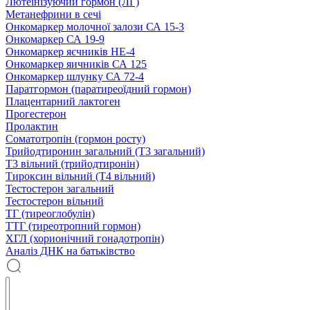
Лютеїнізуючий гормон (ЛГ)
Метанефрини в сечі
Онкомаркер молочної залози СА 15-3
Онкомаркер СА 19-9
Онкомаркер яєчників НЕ-4
Онкомаркер яичників СА 125
Онкомаркер шлунку СА 72-4
Паратгормон (паратиреоїдний гормон)
Плацентарний лактоген
Прогестерон
Пролактин
Соматотропін (гормон росту)
Трийодтиронин загальний (Т3 загальний)
Т3 вільний (трийодтиронін)
Тироксин вільний (Т4 вільний)
Тестостерон загальний
Тестостерон вільний
ТГ (тиреоглобулін)
ТТГ (тиреотропний гормон)
ХГЛ (хорионічний гонадотропін)
Аналіз ДНК на батьківство