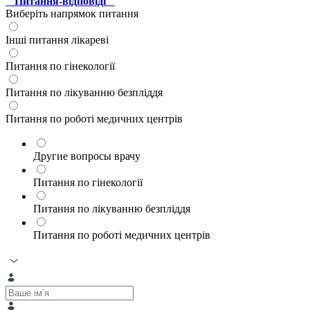
" Питання-відповіді "
Виберіть напрямок питання
Інші питання лікареві
Питання по гінекології
Питання по лікуванню безпліддя
Питання по роботі медичних центрів
Другие вопросы врачу
Питання по гінекології
Питання по лікуванню безпліддя
Питання по роботі медичних центрів