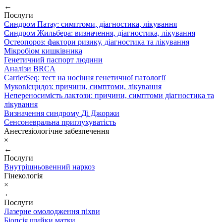
←
Послуги
Синдром Патау: симптоми, дiагностика, лiкування
Синдром Жильбера: визначення, діагностика, лікування
Остеопороз: фактори ризику, діагностика та лікування
Мікробіом кишківника
Генетичний паспорт людини
Аналізи BRCA
CarrierSeq: тест на носіння генетичної патології
Муковісцидоз: причини, симптоми, лікування
Непереносимість лактози: причини, симптоми діагностика та
лікування
Визначення синдрому Ді Джоржи
Сенсоневральна приглухуватість
Анестезіологічне забезпечення
×
←
Послуги
Внутрішньовенний наркоз
Гінекологія
×
←
Послуги
Лазерне омолодження піхви
Біопсія шийки матки