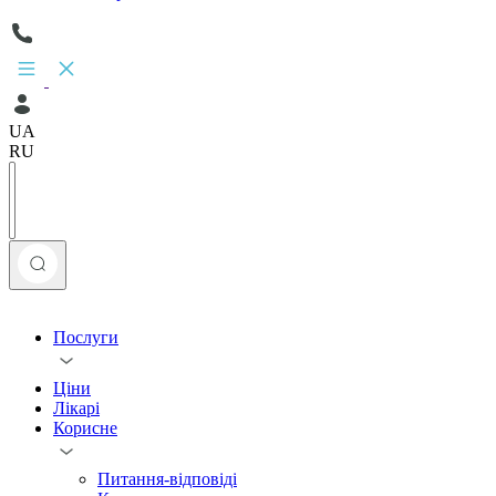
UA
RU
Послуги
Ціни
Лікарі
Корисне
Питання-відповіді