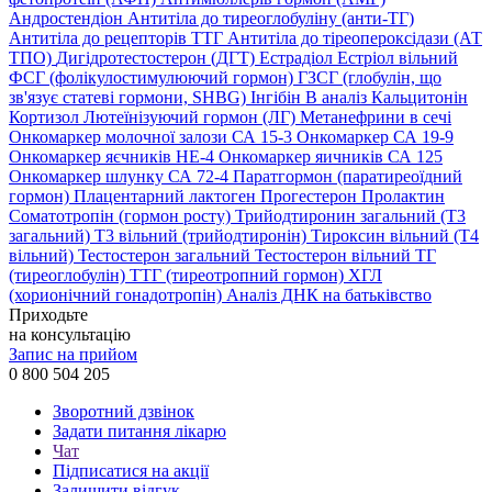
Андростендіон
Антитіла до тиреоглобуліну (анти-ТГ)
Антитіла до рецепторів ТТГ
Антитіла до тіреопероксідази (АТ
ТПО)
Дигідротестостерон (ДГТ)
Естрадіол
Естріол вільний
ФСГ (фолікулостимулюючий гормон)
ГЗСГ (глобулін, що
зв'язує статеві гормони, SHBG)
Інгібін B аналіз
Кальцитонін
Кортизол
Лютеїнізуючий гормон (ЛГ)
Метанефрини в сечі
Онкомаркер молочної залози СА 15-3
Онкомаркер СА 19-9
Онкомаркер яєчників НЕ-4
Онкомаркер яичників СА 125
Онкомаркер шлунку СА 72-4
Паратгормон (паратиреоїдний
гормон)
Плацентарний лактоген
Прогестерон
Пролактин
Соматотропін (гормон росту)
Трийодтиронин загальний (Т3
загальний)
Т3 вільний (трийодтиронін)
Тироксин вільний (Т4
вільний)
Тестостерон загальний
Тестостерон вільний
ТГ
(тиреоглобулін)
ТТГ (тиреотропний гормон)
ХГЛ
(хорионічний гонадотропін)
Аналіз ДНК на батьківство
Приходьте
на консультацію
Запис на прийом
0 800 504 205
Зворотний дзвінок
Задати питання лікарю
Чат
Підписатися на акції
Залишити відгук