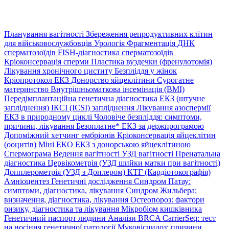
Планування вагітності
Збереження репродуктивних клітин
для військовослужбовців
Урологія
Фрагментація ДНК
сперматозоїдів
FISH-діагностика сперматозоїдів
Кріоконсервація сперми
Пластика вуздечки (френулотомія)
Лікування хронічного циститу
Безпліддя у жінок
Кріопротокол ЕКЗ
Донорство яйцеклітини
Сурогатне
материнство
Внутрішньоматкова інсемінація (ВМІ)
Передімплантаційна генетична діагностика
ЕКЗ (штучне
запліднення)
ІКСІ (ICSI) запліднення
Лікування азоспермії
ЕКЗ в природному циклі
Чоловіче безпліддя: симптоми,
причини, лікування
Безоплатне* ЕКЗ за держпрограмою
Допоміжний хетчинг ембріонів
Кріоконсервація яйцеклітин
(ооцитів)
Міні ЕКО
ЕКЗ з донорською яйцеклітиною
Спермограма
Ведення вагітності
УЗД вагітності
Пренатальна
діагностика
Цервікометрія (УЗД шийки матки при вагітності)
Допплерометрія (УЗД з Доплером)
КТГ (Кардіотокографія)
Амніоцентез
Генетичні дослідження
Синдром Патау:
симптоми, дiагностика, лiкування
Синдром Жильбера:
визначення, діагностика, лікування
Остеопороз: фактори
ризику, діагностика та лікування
Мікробіом кишківника
Генетичний паспорт людини
Аналізи BRCA
CarrierSeq: тест
на носіння генетичної патології
Муковісцидоз: причини,