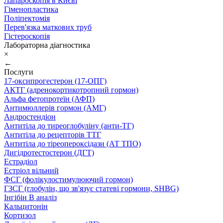
Лапароскопія в Києві
Гіменопластика
Поліпектомія
Перев'язка маткових труб
Гістероскопія
Лабораторна діагностика
×
←
Послуги
17-оксипрогестерон (17-ОПГ)
АКТГ (адренокортикотропний гормон)
Альфа фетопротеїн (АФП)
Антимюллерів гормон (АМГ)
Андростендіон
Антитіла до тиреоглобуліну (анти-ТГ)
Антитіла до рецепторів ТТГ
Антитіла до тіреопероксідази (АТ ТПО)
Дигідротестостерон (ДГТ)
Естрадіол
Естріол вільний
ФСГ (фолікулостимулюючий гормон)
ГЗСГ (глобулін, що зв'язує статеві гормони, SHBG)
Інгібін B аналіз
Кальцитонін
Кортизол