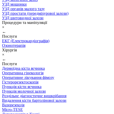
УЗД мошонки
УЗД органів малого тазу
УЗД простати (передміхурової залози)
УЗД щитовидної залози
Процедури та маніпуляції
×
←
Послуги
ЕКГ (Електрокардіографія)
Озонотерапія
Хірургія
×
←
Послуги
Дермоїдна кіста яєчника
Оперативна гінекологія
Оперативне лікування фімозу
Гістерорезектоскопія
Пункція кісти яєчника
Пункція молочної залози
Роздільне діагностичне вишкрібання
Видалення кісти бартолінової залози
Вазорезекція
Micro-TESE