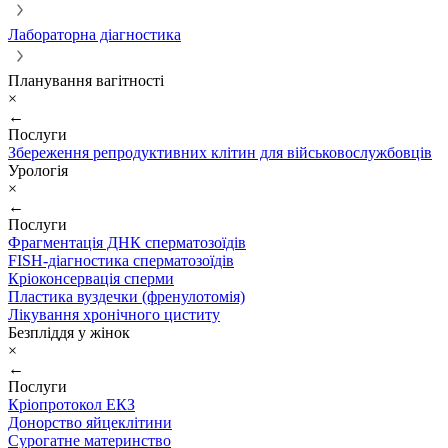
Лабораторна діагностика
Планування вагітності
×
←
Послуги
Збереження репродуктивних клітин для військовослужбовців
Урологія
×
←
Послуги
Фрагментація ДНК сперматозоїдів
FISH-діагностика сперматозоїдів
Кріоконсервація сперми
Пластика вуздечки (френулотомія)
Лікування хронічного циститу
Безпліддя у жінок
×
←
Послуги
Кріопротокол ЕКЗ
Донорство яйцеклітини
Сурогатне материнство