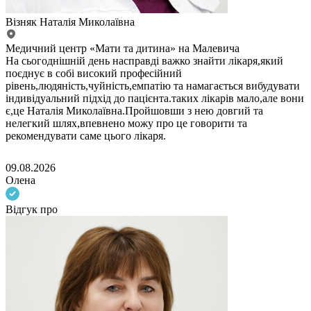
Візняк Наталія Миколаївна
Медичний центр «Мати та дитина» на Малевича
На сьогоднішній день насправді важко знайти лікаря,який
поєднує в собі високий професійний
рівень,людяність,чуйність,емпатію та намагається вибудувати
індивідуальний підхід до пацієнта.таких лікарів мало,але вони
є,це Наталія Миколаївна.Пройшовши з нею довгий та
нелегкий шлях,впевнено можу про це говорити та
рекомендувати саме цього лікаря.
09.08.2026
Олена
Відгук про