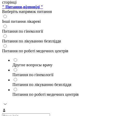
сторінці
" Питання-відповіді "
Виберіть напрямок питання
Інші питання лікареві
Питання по гінекології
Питання по лікуванню безпліддя
Питання по роботі медичних центрів
Другие вопросы врачу
Питання по гінекології
Питання по лікуванню безпліддя
Питання по роботі медичних центрів