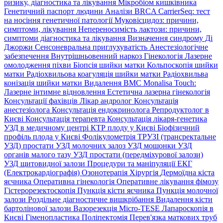
ризику, діагностика та лікування
Мікробіом кишківника
Генетичний паспорт людини
Аналізи BRCA
CarrierSeq: тест
на носіння генетичної патології
Муковісцидоз: причини,
симптоми, лікування
Непереносимість лактози: причини,
симптоми діагностика та лікування
Визначення синдрому Ді
Джоржи
Сенсоневральна приглухуватість
Анестезіологічне
забезпечення
Внутрішньовенний наркоз
Гінекологія
Лазерне
омолодження піхви
Біопсія шийки матки
Кольпоскопія шийки
матки
Радіохвильова коагуляція шийки матки
Радіохвильва
конізація шийки матки
Видалення ВМС
Monalisa Touch:
Лазерне інтимне відновлення
Естетична лазерна гінекологія
Консультації фахівців
Лікар андролог
Консультація
анестезіолога
Консультація ендокринолога
Репродуктолог в
Києві
Консультація терапевта
Консультація лікаря-генетика
УЗД в медичному центрі
КТР плоду у Києві
Біофізичний
профіль плода у Києві
Фолікулометрія
ТРУЗІ (трансректальне
УЗД) простати
УЗД молочних залоз
УЗД мошонки
УЗД
органів малого тазу
УЗД простати (передміхурової залози)
УЗД щитовидної залози
Процедури та маніпуляції
ЕКГ
(Електрокардіографія)
Озонотерапія
Хірургія
Дермоїдна кіста
яєчника
Оперативна гінекологія
Оперативне лікування фімозу
Гістерорезектоскопія
Пункція кісти яєчника
Пункція молочної
залози
Роздільне діагностичне вишкрібання
Видалення кісти
бартолінової залози
Вазорезекція
Micro-TESE
Лапароскопія в
Києві
Гіменопластика
Поліпектомія
Перев'язка маткових труб