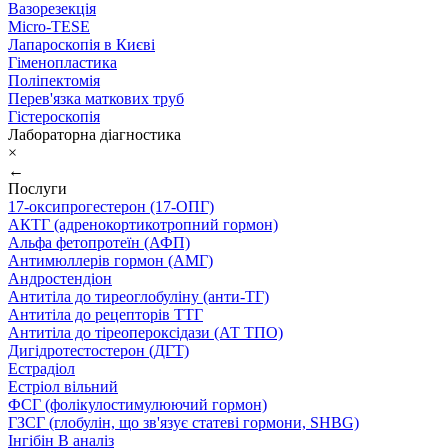
Вазорезекція
Micro-TESE
Лапароскопія в Києві
Гіменопластика
Поліпектомія
Перев'язка маткових труб
Гістероскопія
Лабораторна діагностика
×
←
Послуги
17-оксипрогестерон (17-ОПГ)
АКТГ (адренокортикотропний гормон)
Альфа фетопротеїн (АФП)
Антимюллерів гормон (АМГ)
Андростендіон
Антитіла до тиреоглобуліну (анти-ТГ)
Антитіла до рецепторів ТТГ
Антитіла до тіреопероксідази (АТ ТПО)
Дигідротестостерон (ДГТ)
Естрадіол
Естріол вільний
ФСГ (фолікулостимулюючий гормон)
ГЗСГ (глобулін, що зв'язує статеві гормони, SHBG)
Інгібін B аналіз