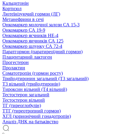
Кальцитонін
Кортизол
Лютеїнізуючий гормон (ЛГ)
Метанефрини в сечі
Онкомаркер молочної залози СА 15-3
Онкомаркер СА 19-9
Онкомаркер яєчників НЕ-4
Онкомаркер яичників СА 125
Онкомаркер шлунку СА 72-4
Паратгормон (паратиреоїдний гормон)
Плацентарний лактоген
Прогестерон
Пролактин
Соматотропін (гормон росту)
Трийодтиронин загальний (Т3 загальний)
Т3 вільний (трийодтиронін)
Тироксин вільний (Т4 вільний)
Тестостерон загальний
Тестостерон вільний
ТГ (тиреоглобулін)
ТТГ (тиреотропний гормон)
ХГЛ (хорионічний гонадотропін)
Аналіз ДНК на батьківство