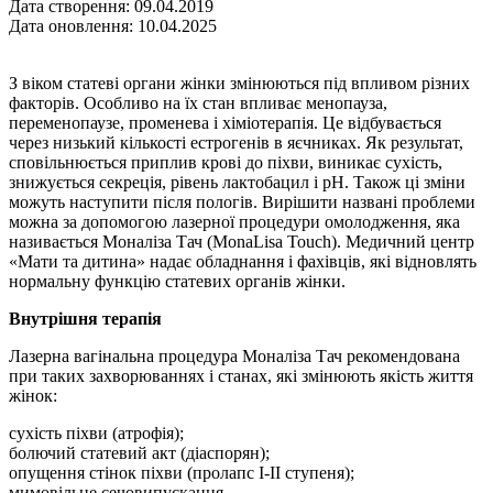
Дата створення: 09.04.2019
Дата оновлення: 10.04.2025
З віком статеві органи жінки змінюються під впливом різних
факторів. Особливо на їх стан впливає менопауза,
переменопаузе, променева і хіміотерапія. Це відбувається
через низький кількості естрогенів в яєчниках. Як результат,
сповільнюється приплив крові до піхви, виникає сухість,
знижується секреція, рівень лактобацил і pH. Також ці зміни
можуть наступити після пологів. Вирішити названі проблеми
можна за допомогою лазерної процедури омолодження, яка
називається Моналіза Тач (MonaLisa Touch). Медичний центр
«Мати та дитина» надає обладнання і фахівців, які відновлять
нормальну функцію статевих органів жінки.
Внутрішня терапія
Лазерна вагінальна процедура Моналіза Тач рекомендована
при таких захворюваннях і станах, які змінюють якість життя
жінок:
сухість піхви (атрофія);
болючий статевий акт (діаспорян);
опущення стінок піхви (пролапс I-II ступеня);
мимовільне сечовипускання.