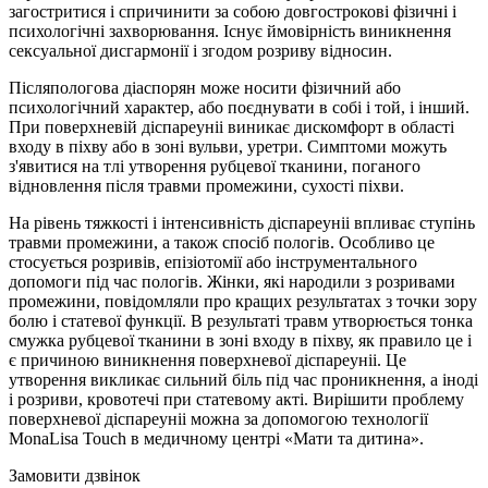
загостритися і спричинити за собою довгострокові фізичні і
психологічні захворювання. Існує ймовірність виникнення
сексуальної дисгармонії і згодом розриву відносин.
Післяпологова діаспорян може носити фізичний або
психологічний характер, або поєднувати в собі і той, і інший.
При поверхневій діспареуніі виникає дискомфорт в області
входу в піхву або в зоні вульви, уретри. Симптоми можуть
з'явитися на тлі утворення рубцевої тканини, поганого
відновлення після травми промежини, сухості піхви.
На рівень тяжкості і інтенсивність діспареуніі впливає ступінь
травми промежини, а також спосіб пологів. Особливо це
стосується розривів, епізіотомії або інструментального
допомоги під час пологів. Жінки, які народили з розривами
промежини, повідомляли про кращих результатах з точки зору
болю і статевої функції. В результаті травм утворюється тонка
смужка рубцевої тканини в зоні входу в піхву, як правило це і
є причиною виникнення поверхневої діспареуніі. Це
утворення викликає сильний біль під час проникнення, а іноді
і розриви, кровотечі при статевому акті. Вирішити проблему
поверхневої діспареуніі можна за допомогою технології
MonaLisa Touch в медичному центрі «Мати та дитина».
Замовити дзвінок