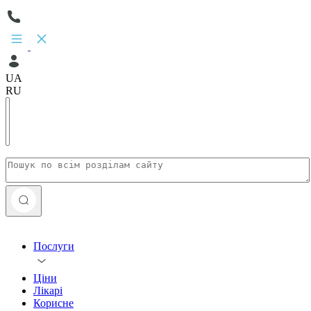
UA
RU
Послуги
Ціни
Лікарі
Корисне