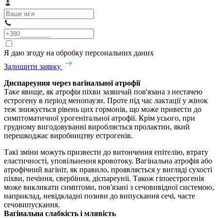
Я даю згоду на обробку персональних даних
Залишити заявку
Диспареуния через вагінальної атрофії
Таке явище, як атрофія піхви зазвичай пов'язана з нестачею
естрогену в період менопаузи. Проте під час лактації у жінок
теж знижується рівень цих гормонів, що може привести до
симптоматичної урогенітальної атрофії. Крім усього, при
грудному вигодовуванні виробляється пролактин, який
перешкоджає виробництву естрогенів.
Такі зміни можуть призвести до витончення епітелію, втрату
еластичності, уповільнення кровотоку. Вагінальна атрофія або
атрофічний вагініт, як правило, проявляється у вигляді сухості
піхви, печіння, свербіння, діспареуніі. Також гіпоестрогенія
може викликати симптоми, пов'язані з сечовивідної системою,
наприклад, невідкладні позиви до випускання сечі, часте
сечовипускання.
Вагінальна слабкість і млявість