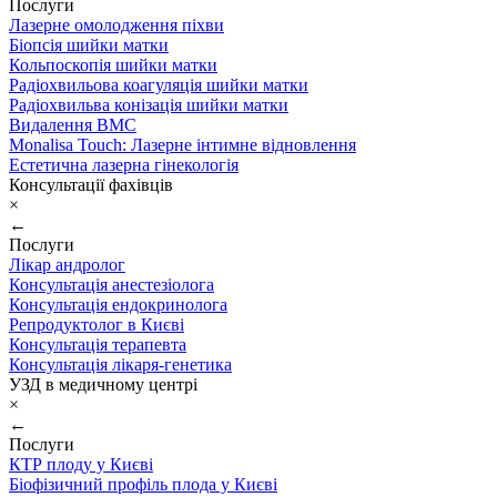
Послуги
Лазерне омолодження піхви
Біопсія шийки матки
Кольпоскопія шийки матки
Радіохвильова коагуляція шийки матки
Радіохвильва конізація шийки матки
Видалення ВМС
Monalisa Touch: Лазерне інтимне відновлення
Естетична лазерна гінекологія
Консультації фахівців
×
←
Послуги
Лікар андролог
Консультація анестезіолога
Консультація ендокринолога
Репродуктолог в Києві
Консультація терапевта
Консультація лікаря-генетика
УЗД в медичному центрі
×
←
Послуги
КТР плоду у Києві
Біофізичний профіль плода у Києві