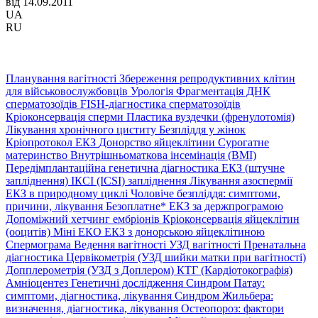
від 14.09.2011
UA
RU
Планування вагітності
Збереження репродуктивних клітин
для військовослужбовців
Урологія
Фрагментація ДНК
сперматозоїдів
FISH-діагностика сперматозоїдів
Кріоконсервація сперми
Пластика вуздечки (френулотомія)
Лікування хронічного циститу
Безпліддя у жінок
Кріопротокол ЕКЗ
Донорство яйцеклітини
Сурогатне
материнство
Внутрішньоматкова інсемінація (ВМІ)
Передімплантаційна генетична діагностика
ЕКЗ (штучне
запліднення)
ІКСІ (ICSI) запліднення
Лікування азоспермії
ЕКЗ в природному циклі
Чоловіче безпліддя: симптоми,
причини, лікування
Безоплатне* ЕКЗ за держпрограмою
Допоміжний хетчинг ембріонів
Кріоконсервація яйцеклітин
(ооцитів)
Міні ЕКО
ЕКЗ з донорською яйцеклітиною
Спермограма
Ведення вагітності
УЗД вагітності
Пренатальна
діагностика
Цервікометрія (УЗД шийки матки при вагітності)
Допплерометрія (УЗД з Доплером)
КТГ (Кардіотокографія)
Амніоцентез
Генетичні дослідження
Синдром Патау:
симптоми, дiагностика, лiкування
Синдром Жильбера:
визначення, діагностика, лікування
Остеопороз: фактори