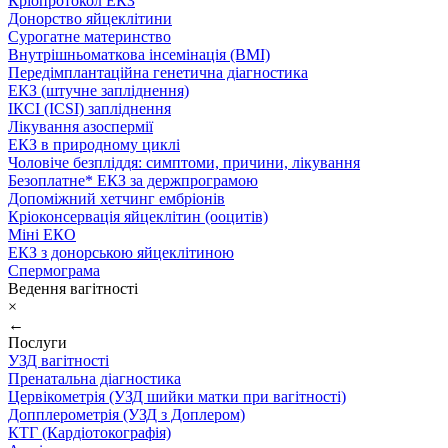
Кріопротокол ЕКЗ
Донорство яйцеклітини
Сурогатне материнство
Внутрішньоматкова інсемінація (ВМІ)
Передімплантаційна генетична діагностика
ЕКЗ (штучне запліднення)
ІКСІ (ICSI) запліднення
Лікування азоспермії
ЕКЗ в природному циклі
Чоловіче безпліддя: симптоми, причини, лікування
Безоплатне* ЕКЗ за держпрограмою
Допоміжний хетчинг ембріонів
Кріоконсервація яйцеклітин (ооцитів)
Міні ЕКО
ЕКЗ з донорською яйцеклітиною
Спермограма
Ведення вагітності
×
←
Послуги
УЗД вагітності
Пренатальна діагностика
Цервікометрія (УЗД шийки матки при вагітності)
Допплерометрія (УЗД з Доплером)
КТГ (Кардіотокографія)