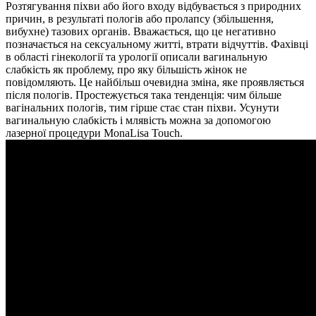
Розтягування піхви або його входу відбувається з природних
причин, в результаті пологів або пролапсу (збільшення,
вибухне) тазових органів. Вважається, що це негативно
позначається на сексуальному житті, втрати відчуттів. Фахівці
в області гінекології та урології описали вагинальную
слабкість як проблему, про яку більшість жінок не
повідомляють. Це найбільш очевидна зміна, яке проявляється
після пологів. Простежується така тенденція: чим більше
вагінальних пологів, тим гірше стає стан піхви. Усунути
вагинальную слабкість і млявість можна за допомогою
лазерної процедури MonaLisa Touch.