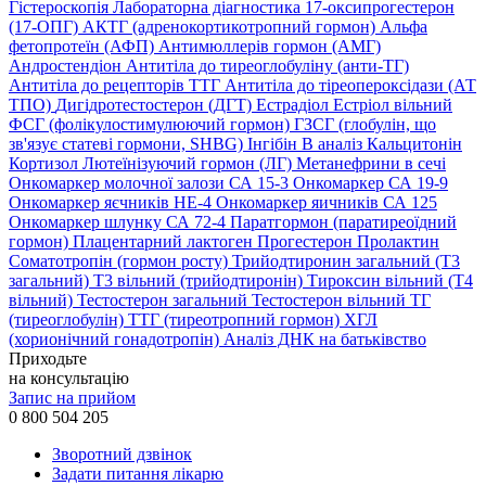
Гістероскопія
Лабораторна діагностика
17-оксипрогестерон
(17-ОПГ)
АКТГ (адренокортикотропний гормон)
Альфа
фетопротеїн (АФП)
Антимюллерів гормон (АМГ)
Андростендіон
Антитіла до тиреоглобуліну (анти-ТГ)
Антитіла до рецепторів ТТГ
Антитіла до тіреопероксідази (АТ
ТПО)
Дигідротестостерон (ДГТ)
Естрадіол
Естріол вільний
ФСГ (фолікулостимулюючий гормон)
ГЗСГ (глобулін, що
зв'язує статеві гормони, SHBG)
Інгібін B аналіз
Кальцитонін
Кортизол
Лютеїнізуючий гормон (ЛГ)
Метанефрини в сечі
Онкомаркер молочної залози СА 15-3
Онкомаркер СА 19-9
Онкомаркер яєчників НЕ-4
Онкомаркер яичників СА 125
Онкомаркер шлунку СА 72-4
Паратгормон (паратиреоїдний
гормон)
Плацентарний лактоген
Прогестерон
Пролактин
Соматотропін (гормон росту)
Трийодтиронин загальний (Т3
загальний)
Т3 вільний (трийодтиронін)
Тироксин вільний (Т4
вільний)
Тестостерон загальний
Тестостерон вільний
ТГ
(тиреоглобулін)
ТТГ (тиреотропний гормон)
ХГЛ
(хорионічний гонадотропін)
Аналіз ДНК на батьківство
Приходьте
на консультацію
Запис на прийом
0 800 504 205
Зворотний дзвінок
Задати питання лікарю