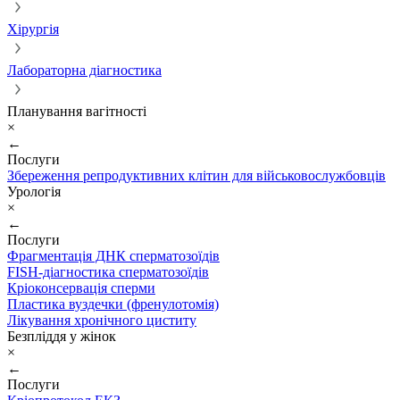
Хірургія
Лабораторна діагностика
Планування вагітності
×
←
Послуги
Збереження репродуктивних клітин для військовослужбовців
Урологія
×
←
Послуги
Фрагментація ДНК сперматозоїдів
FISH-діагностика сперматозоїдів
Кріоконсервація сперми
Пластика вуздечки (френулотомія)
Лікування хронічного циститу
Безпліддя у жінок
×
←
Послуги