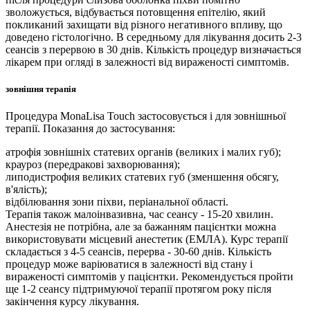
зволожується, відбувається потовщення епітелію, який
покликаний захищати від різного негативного впливу, що
доведено гістологічно. В середньому для лікування досить 2-3
сеансів з перервою в 30 днів. Кількість процедур визначається
лікарем при огляді в залежності від вираженості симптомів.
зовнішня терапія
Процедура MonaLisa Touch застосовується і для зовнішньої
терапії. Показання до застосування:
атрофія зовнішніх статевих органів (великих і малих губ);
крауроз (передракові захворювання);
липодистрофия великих статевих губ (зменшення обсягу,
в'ялість);
відбілювання зони піхви, періанальної області.
Терапія також малоінвазивна, час сеансу - 15-20 хвилин.
Анестезія не потрібна, але за бажанням пацієнтки можна
використовувати місцевий анестетик (ЕМЛА). Курс терапії
складається з 4-5 сеансів, перерва - 30-60 днів. Кількість
процедур може варіюватися в залежності від стану і
вираженості симптомів у пацієнтки. Рекомендується пройти
ще 1-2 сеансу підтримуючої терапії протягом року після
закінчення курсу лікування.