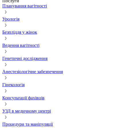
Послуги
Планування вагітності
Урологія
Безпліддя у жінок
Ведення вагітності
Генетичні дослідження
Анестезіологічне забезпечення
Гінекологія
Консультації фахівців
УЗД в медичному центрі
Процедури та маніпуляції