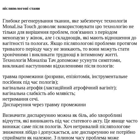
післяпологові стани
Глибоке регенерування тканин, яке забезпечує технологія
MonaLisa Touch дозволяє використовувати цю технологію не
тільки для вирішення проблем, пов'язаних з періодом
менопаузи у жінок, але і складнощів, які мають відношення до
вагітності та пологах. Якщо післяпологові проблеми протягом
тривалого періоду часу не зникають, то вони можуть стати
хронічними і викликати труднощі в інтимному житті.
Технологія Моналіза Тач допоможе усунути симптоми,
викликані наступними відхиленнями після пологів:
травма промежини (розриви, епізіотомія, інструментальне
посібник під час пологів);
вагінальна атрофія (лактаційний атрофічний вагініт);
вагінальна слабкість або млявість;
нетримання сечі.
Диспареуния через травму промежини
Визначити диспареунию можна як біль, або хворобливі
відчуття, які виникають під час статевого акту. Це явище часто
виникає саме після пологів. Хоч нетривалий післяпологове
зниження лібідо і допускається, але диспареунию не потрібно
сприймати як належне. З плином часу проблема може