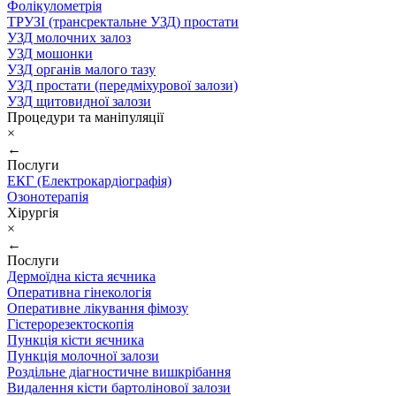
Фолікулометрія
ТРУЗІ (трансректальне УЗД) простати
УЗД молочних залоз
УЗД мошонки
УЗД органів малого тазу
УЗД простати (передміхурової залози)
УЗД щитовидної залози
Процедури та маніпуляції
×
←
Послуги
ЕКГ (Електрокардіографія)
Озонотерапія
Хірургія
×
←
Послуги
Дермоїдна кіста яєчника
Оперативна гінекологія
Оперативне лікування фімозу
Гістерорезектоскопія
Пункція кісти яєчника
Пункція молочної залози
Роздільне діагностичне вишкрібання
Видалення кісти бартолінової залози