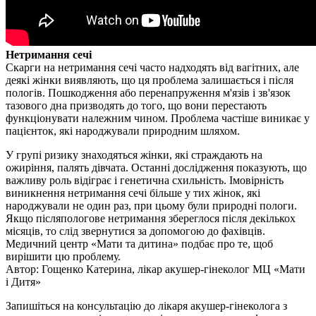
Нетримання сечі
Скарги на нетримання сечі часто надходять від вагітних, але
деякі жінки виявляють, що ця проблема залишається і після
пологів. Пошкодження або перенапруження м'язів і зв'язок
тазового дна призводять до того, що вони перестають
функціонувати належним чином. Проблема частіше виникає у
пацієнток, які народжували природним шляхом.
У групі ризику знаходяться жінки, які страждають на
ожиріння, палять дівчата. Останні дослідження показують, що
важливу роль відіграє і генетична схильність. Імовірність
виникнення нетримання сечі більше у тих жінок, які
народжували не один раз, при цьому були природні пологи.
Якщо післяпологове нетримання збереглося після декількох
місяців, то слід звернутися за допомогою до фахівців.
Медичний центр «Мати та дитина» подбає про те, щоб
вирішити цю проблему.
Автор: Гощенко Катерина, лікар акушер-гінеколог МЦ «Мати
і Дитя»
Запишіться на консультацію до лікаря акушер-гінеколога з