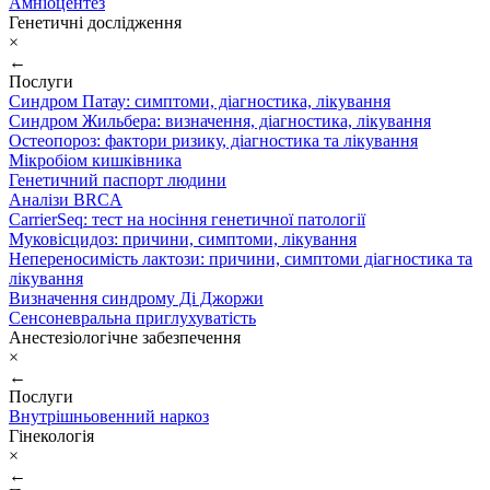
Амніоцентез
Генетичні дослідження
×
←
Послуги
Синдром Патау: симптоми, дiагностика, лiкування
Синдром Жильбера: визначення, діагностика, лікування
Остеопороз: фактори ризику, діагностика та лікування
Мікробіом кишківника
Генетичний паспорт людини
Аналізи BRCA
CarrierSeq: тест на носіння генетичної патології
Муковісцидоз: причини, симптоми, лікування
Непереносимість лактози: причини, симптоми діагностика та
лікування
Визначення синдрому Ді Джоржи
Сенсоневральна приглухуватість
Анестезіологічне забезпечення
×
←
Послуги
Внутрішньовенний наркоз
Гінекологія
×
←