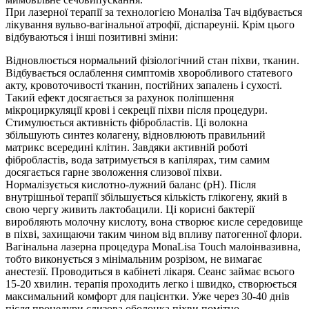
При лазерної терапії за технологією Моналіза Тач відбувається
лікування вульво-вагінальної атрофії, діспареуніі. Крім цього
відбуваються і інші позитивні зміни:
Відновлюється нормальний фізіологічний стан піхви, тканин.
Відбувається ослаблення симптомів хворобливого статевого
акту, кровоточивості тканин, постійних запалень і сухості.
Такий ефект досягається за рахунок поліпшення
мікроциркуляції крові і секреції піхви після процедури.
Стимулюється активність фібробластів. Ці волокна
збільшують синтез колагену, відновлюють правильний
матрикс всередині клітин. Завдяки активній роботі
фібробластів, вода затримується в капілярах, тим самим
досягається гарне зволоження слизової піхви.
Нормалізується кислотно-лужний баланс (pH). Після
внутрішньої терапії збільшується кількість глікогену, який в
свою чергу живить лактобацили. Ці корисні бактерії
виробляють молочну кислоту, вона створює кисле середовище
в піхві, захищаючи таким чином від впливу патогенної флори.
Вагінальна лазерна процедура MonaLisa Touch малоінвазивна,
тобто виконується з мінімальним розрізом, не вимагає
анестезії. Проводиться в кабінеті лікаря. Сеанс займає всього
15-20 хвилин. терапія проходить легко і швидко, створюється
максимальний комфорт для пацієнтки. Уже через 30-40 днів
після процедури слизова оболонка піхви помітно