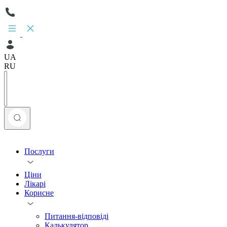
UA
RU
Послуги
Ціни
Лікарі
Корисне
Питання-відповіді
Калькулятор