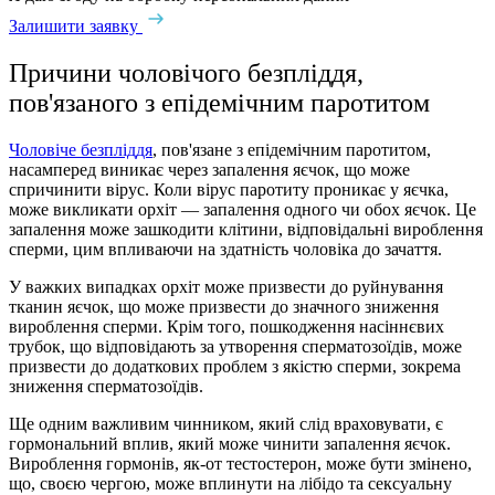
Залишити заявку
Причини чоловічого безпліддя,
пов'язаного з епідемічним паротитом
Чоловіче безпліддя
, пов'язане з епідемічним паротитом,
насамперед виникає через запалення яєчок, що може
спричинити вірус. Коли вірус паротиту проникає у яєчка,
може викликати орхіт — запалення одного чи обох яєчок. Це
запалення може зашкодити клітини, відповідальні вироблення
сперми, цим впливаючи на здатність чоловіка до зачаття.
У важких випадках орхіт може призвести до руйнування
тканин яєчок, що може призвести до значного зниження
вироблення сперми. Крім того, пошкодження насіннєвих
трубок, що відповідають за утворення сперматозоїдів, може
призвести до додаткових проблем з якістю сперми, зокрема
зниження сперматозоїдів.
Ще одним важливим чинником, який слід враховувати, є
гормональний вплив, який може чинити запалення яєчок.
Вироблення гормонів, як-от тестостерон, може бути змінено,
що, своєю чергою, може вплинути на лібідо та сексуальну