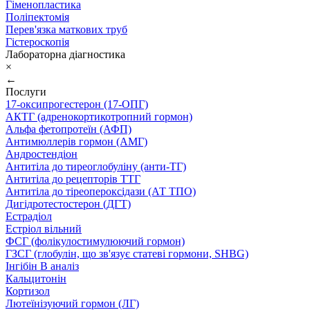
Гіменопластика
Поліпектомія
Перев'язка маткових труб
Гістероскопія
Лабораторна діагностика
×
←
Послуги
17-оксипрогестерон (17-ОПГ)
АКТГ (адренокортикотропний гормон)
Альфа фетопротеїн (АФП)
Антимюллерів гормон (АМГ)
Андростендіон
Антитіла до тиреоглобуліну (анти-ТГ)
Антитіла до рецепторів ТТГ
Антитіла до тіреопероксідази (АТ ТПО)
Дигідротестостерон (ДГТ)
Естрадіол
Естріол вільний
ФСГ (фолікулостимулюючий гормон)
ГЗСГ (глобулін, що зв'язує статеві гормони, SHBG)
Інгібін B аналіз
Кальцитонін
Кортизол
Лютеїнізуючий гормон (ЛГ)