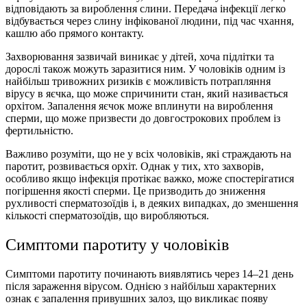
відповідають за вироблення слини. Передача інфекції легко
відбувається через слину інфікованої людини, під час чхання,
кашлю або прямого контакту.
Захворювання зазвичай виникає у дітей, хоча підлітки та
дорослі також можуть заразитися ним. У чоловіків одним із
найбільш тривожних ризиків є можливість потрапляння
вірусу в яєчка, що може спричинити стан, який називається
орхітом. Запалення яєчок може вплинути на вироблення
сперми, що може призвести до довгострокових проблем із
фертильністю.
Важливо розуміти, що не у всіх чоловіків, які страждають на
паротит, розвивається орхіт. Однак у тих, хто захворів,
особливо якщо інфекція протікає важко, може спостерігатися
погіршення якості сперми. Це призводить до зниження
рухливості сперматозоїдів і, в деяких випадках, до зменшення
кількості сперматозоїдів, що виробляються.
Симптоми паротиту у чоловіків
Симптоми паротиту починають виявлятись через 14–21 день
після зараження вірусом. Однією з найбільш характерних
ознак є запалення привушних залоз, що викликає появу