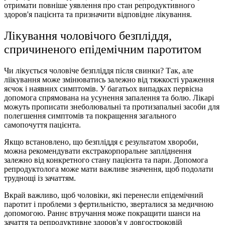
отримати повніше уявлення про стан репродуктивного
здоров'я пацієнта та призначити відповідне лікування.
Лікування чоловічого безпліддя,
спричиненого епідемічним паротитом
Чи лікується чоловіче безпліддя після свинки? Так, але
ліікування може змінюватись залежно від тяжкості ураження
яєчок і наявних симптомів. У багатьох випадках первісна
допомога спрямована на усунення запалення та болю. Лікарі
можуть прописати знеболювальні та протизапальні засоби для
полегшення симптомів та покращення загального
самопочуття пацієнта.
Якщо встановлено, що безпліддя є результатом хвороби,
можна рекомендувати екстракорпоральне запліднення
залежно від конкретного стану пацієнта та пари. Допомога
репродуктолога може мати важливе значення, щоб подолати
труднощі із зачаттям.
Вкрай важливо, щоб чоловіки, які перенесли епідемічний
паротит і проблеми з фертильністю, зверталися за медичною
допомогою. Раннє втручання може покращити шанси на
зачаття та репродуктивне здоров'я у довгостроковій