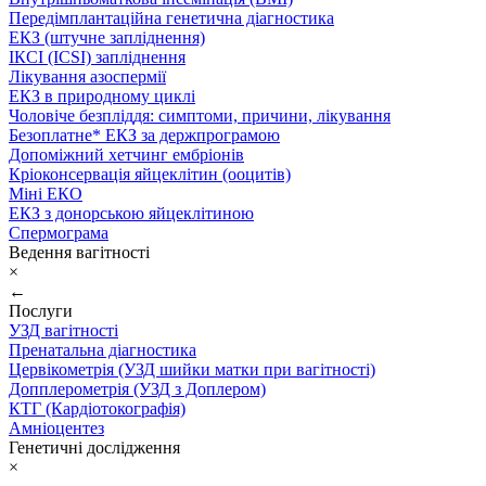
Передімплантаційна генетична діагностика
ЕКЗ (штучне запліднення)
ІКСІ (ICSI) запліднення
Лікування азоспермії
ЕКЗ в природному циклі
Чоловіче безпліддя: симптоми, причини, лікування
Безоплатне* ЕКЗ за держпрограмою
Допоміжний хетчинг ембріонів
Кріоконсервація яйцеклітин (ооцитів)
Міні ЕКО
ЕКЗ з донорською яйцеклітиною
Спермограма
Ведення вагітності
×
←
Послуги
УЗД вагітності
Пренатальна діагностика
Цервікометрія (УЗД шийки матки при вагітності)
Допплерометрія (УЗД з Доплером)
КТГ (Кардіотокографія)
Амніоцентез
Генетичні дослідження
×