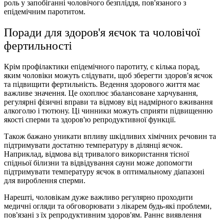
роль у запобіганні чоловічого безпліддя, пов'язаного з
епідемічним паротитом.
Поради для здоров'я яєчок та чоловічої
фертильності
Крім профілактики епідемічного паротиту, є кілька порад,
яким чоловіки можуть слідувати, щоб зберегти здоров'я яєчок
та підвищити фертильність. Ведення здорового життя має
важливе значення. Це охоплює збалансоване харчування,
регулярні фізичні вправи та відмову від надмірного вживання
алкоголю і тютюну. Ці чинники можуть сприяти підвищенню
якості сперми та здоров'ю репродуктивної функції.
Також бажано уникати впливу шкідливих хімічних речовин та
підтримувати достатню температуру в ділянці яєчок.
Наприклад, відмова від тривалого використання тісної
спідньої білизни та відвідування сауни може допомогти
підтримувати температуру яєчок в оптимальному діапазоні
для вироблення сперми.
Нарешті, чоловікам дуже важливо регулярно проходити
медичні огляди та обговорювати з лікарем будь-які проблеми,
пов'язані з їх репродуктивним здоров'ям. Раннє виявлення