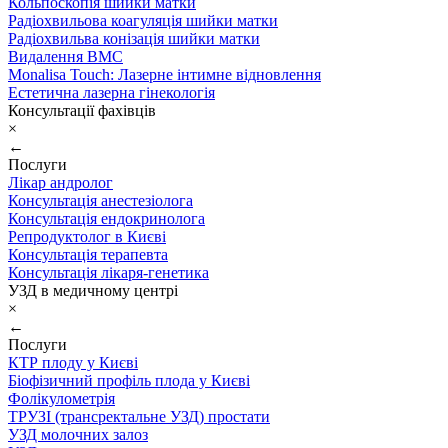
Кольпоскопія шийки матки
Радіохвильова коагуляція шийки матки
Радіохвильва конізація шийки матки
Видалення ВМС
Monalisa Touch: Лазерне інтимне відновлення
Естетична лазерна гінекологія
Консультації фахівців
×
←
Послуги
Лікар андролог
Консультація анестезіолога
Консультація ендокринолога
Репродуктолог в Києві
Консультація терапевта
Консультація лікаря-генетика
УЗД в медичному центрі
×
←
Послуги
КТР плоду у Києві
Біофізичний профіль плода у Києві
Фолікулометрія
ТРУЗІ (трансректальне УЗД) простати
УЗД молочних залоз