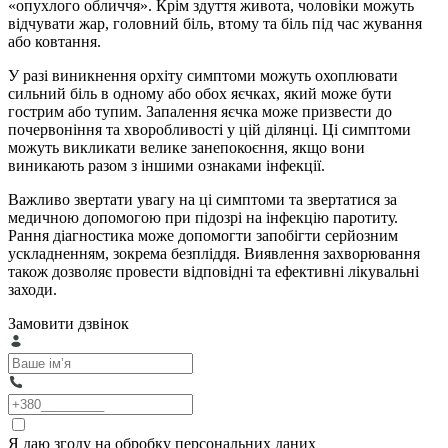
«опухлого обличчя». Крім здуття живота, чоловіки можуть
відчувати жар, головний біль, втому та біль під час жування
або ковтання.
У разі виникнення орхіту симптоми можуть охоплювати
сильний біль в одному або обох яєчках, який може бути
гострим або тупим. Запалення яєчка може призвести до
почервоніння та хворобливості у цій ділянці. Ці симптоми
можуть викликати велике занепокоєння, якщо вони
виникають разом з іншими ознаками інфекції.
Важливо звертати увагу на ці симптоми та звертатися за
медичною допомогою при підозрі на інфекцію паротиту.
Рання діагностика може допомогти запобігти серйозним
ускладненням, зокрема безпліддя. Виявлення захворювання
також дозволяє провести відповідні та ефективні лікувальні
заходи.
Замовити дзвінок
Я даю згоду на обробку персональних даних