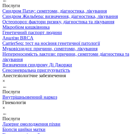
←
Послуги
Синдром Патау: симптоми, дiагностика, лiкування
Синдром Жильбера: визначення, діагностика, лікування
Остеопороз: фактори ризику, діагностика та лікування
Мікробіом кишківника
Генетичний паспорт людини
Аналізи BRCA
CarrierSeq: тест на носіння генетичної патології
Муковісцидоз: причини, симптоми, лікування
Непереносимість лактози: причини, симптоми діагностика та
лікування
Визначення синдрому Ді Джоржи
Сенсоневральна приглухуватість
Анестезіологічне забезпечення
×
←
Послуги
Внутрішньовенний наркоз
Гінекологія
×
←
Послуги
Лазерне омолодження піхви
Біопсія шийки матки