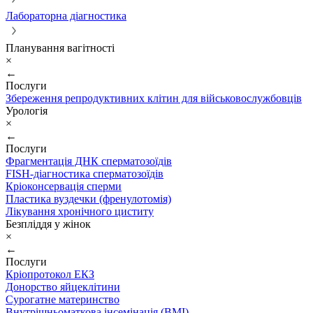
Лабораторна діагностика
Планування вагітності
×
←
Послуги
Збереження репродуктивних клітин для військовослужбовців
Урологія
×
←
Послуги
Фрагментація ДНК сперматозоїдів
FISH-діагностика сперматозоїдів
Кріоконсервація сперми
Пластика вуздечки (френулотомія)
Лікування хронічного циститу
Безпліддя у жінок
×
←
Послуги
Кріопротокол ЕКЗ
Донорство яйцеклітини
Сурогатне материнство
Внутрішньоматкова інсемінація (ВМІ)