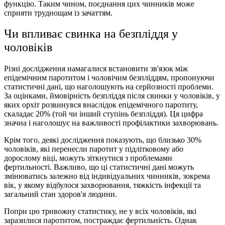
функцію. Таким чином, поєднання цих чинників може
сприяти труднощам із зачаттям.
Чи впливає свинка на безпліддя у
чоловіків
Різні дослідження намагалися встановити зв'язок між
епідемічним паротитом і чоловічим безпліддям, пропонуючи
статистичні дані, що наголошують на серйозності проблеми.
За оцінками, ймовірність безпліддя після свинки у чоловіків, у
яких орхіт розвинувся внаслідок епідемічного паротиту,
скаладає 20% (той чи інший ступінь безпліддя). Ця цифра
значна і наголошує на важливості профілактики захворювань.
Крім того, деякі дослідження показують, що близько 30%
чоловіків, які перенесли паротит у підлітковому або
дорослому віці, можуть зіткнутися з проблемами
фертильності. Важливо, що ці статистичні дані можуть
змінюватись залежно від індивідуальних чинників, зокрема
вік, у якому відбулося захворювання, тяжкість інфекції та
загальний стан здоров'я людини.
Попри цю тривожну статистику, не у всіх чоловіків, які
заразилися паротитом, постраждає фертильність. Однак