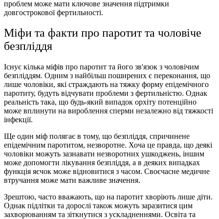
проблем може мати ключове значення підтримки
довгострокової фертильності.
Міфи та факти про паротит та чоловіче
безпліддя
Існує кілька міфів про паротит та його зв'язок з чоловічим
безпліддям. Одним з найбільш поширених є переконання, що
лише чоловіки, які страждають на тяжку форму епідемічного
паротиту, будуть відчувати проблеми з фертильністю. Однак
реальність така, що будь-який випадок орхіту потенційно
може вплинути на вироблення сперми незалежно від тяжкості
інфекції.
Ще один міф полягає в тому, що безпліддя, спричинене
епідемічним паротитом, незворотне. Хоча це правда, що деякі
чоловіки можуть зазнавати незворотних ушкоджень, іншим
може допомогти лікування безпліддя, а в деяких випадках
функція яєчок може відновитися з часом. Своєчасне медичне
втручання може мати важливе значення.
Зрештою, часто вважають, що на паротит хворіють лише діти.
Однак підлітки та дорослі також можуть заразитися цим
захворюванням та зіткнутися з ускладненнями. Освіта та