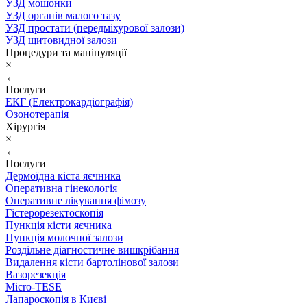
УЗД мошонки
УЗД органів малого тазу
УЗД простати (передміхурової залози)
УЗД щитовидної залози
Процедури та маніпуляції
×
←
Послуги
ЕКГ (Електрокардіографія)
Озонотерапія
Хірургія
×
←
Послуги
Дермоїдна кіста яєчника
Оперативна гінекологія
Оперативне лікування фімозу
Гістерорезектоскопія
Пункція кісти яєчника
Пункція молочної залози
Роздільне діагностичне вишкрібання
Видалення кісти бартолінової залози
Вазорезекція
Micro-TESE
Лапароскопія в Києві