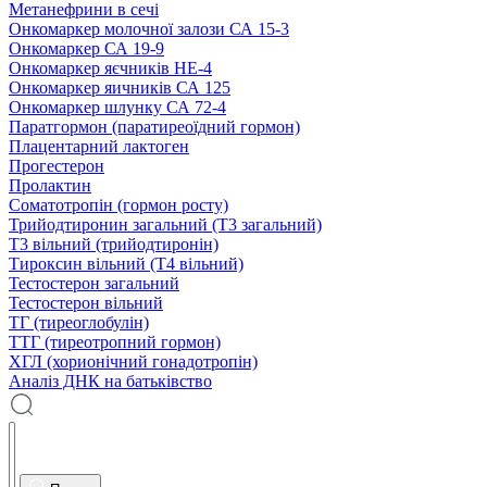
Метанефрини в сечі
Онкомаркер молочної залози СА 15-3
Онкомаркер СА 19-9
Онкомаркер яєчників НЕ-4
Онкомаркер яичників СА 125
Онкомаркер шлунку СА 72-4
Паратгормон (паратиреоїдний гормон)
Плацентарний лактоген
Прогестерон
Пролактин
Соматотропін (гормон росту)
Трийодтиронин загальний (Т3 загальний)
Т3 вільний (трийодтиронін)
Тироксин вільний (Т4 вільний)
Тестостерон загальний
Тестостерон вільний
ТГ (тиреоглобулін)
ТТГ (тиреотропний гормон)
ХГЛ (хорионічний гонадотропін)
Аналіз ДНК на батьківство