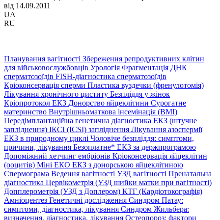
від 14.09.2011
UA
RU
Планування вагітності
Збереження репродуктивних клітин
для військовослужбовців
Урологія
Фрагментація ДНК
сперматозоїдів
FISH-діагностика сперматозоїдів
Кріоконсервація сперми
Пластика вуздечки (френулотомія)
Лікування хронічного циститу
Безпліддя у жінок
Кріопротокол ЕКЗ
Донорство яйцеклітини
Сурогатне
материнство
Внутрішньоматкова інсемінація (ВМІ)
Передімплантаційна генетична діагностика
ЕКЗ (штучне
запліднення)
ІКСІ (ICSI) запліднення
Лікування азоспермії
ЕКЗ в природному циклі
Чоловіче безпліддя: симптоми,
причини, лікування
Безоплатне* ЕКЗ за держпрограмою
Допоміжний хетчинг ембріонів
Кріоконсервація яйцеклітин
(ооцитів)
Міні ЕКО
ЕКЗ з донорською яйцеклітиною
Спермограма
Ведення вагітності
УЗД вагітності
Пренатальна
діагностика
Цервікометрія (УЗД шийки матки при вагітності)
Допплерометрія (УЗД з Доплером)
КТГ (Кардіотокографія)
Амніоцентез
Генетичні дослідження
Синдром Патау:
симптоми, дiагностика, лiкування
Синдром Жильбера:
визначення, діагностика, лікування
Остеопороз: фактори