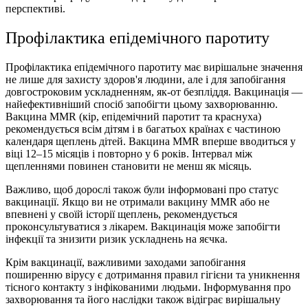
перспективі.
Профілактика епідемічного паротиту
Профілактика епідемічного паротиту має вирішальне значення
не лише для захисту здоров'я людини, але і для запобігання
довгостроковим ускладненням, як-от безпліддя. Вакцинація —
найефективніший спосіб запобігти цьому захворюванню.
Вакцина MMR (кір, епідемічний паротит та краснуха)
рекомендується всім дітям і в багатьох країнах є частиною
календаря щеплень дітей. Вакцина MMR вперше вводиться у
віці 12–15 місяців і повторно у 6 років. Інтервал між
щепленнями повинен становити не менш як місяць.
Важливо, щоб дорослі також були інформовані про статус
вакцинації. Якщо ви не отримали вакцину MMR або не
впевнені у своїй історії щеплень, рекомендується
проконсультуватися з лікарем. Вакцинація може запобігти
інфекції та знизити ризик ускладнень на яєчка.
Крім вакцинації, важливими заходами запобігання
поширенню вірусу є дотримання правил гігієни та уникнення
тісного контакту з інфікованими людьми. Інформування про
захворювання та його наслідки також відіграє вирішальну