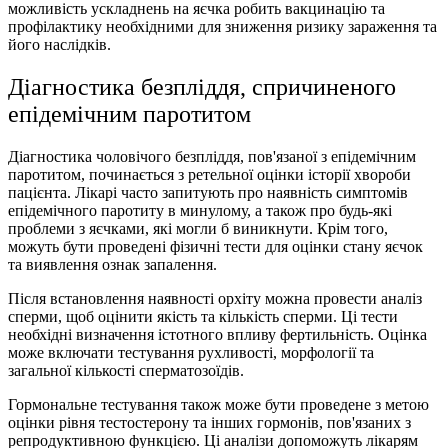
можливість ускладнень на яєчка робить вакцинацію та
профілактику необхідними для зниження ризику зараження та
його наслідків.
Діагностика безпліддя, спричиненого
епідемічним паротитом
Діагностика чоловічого безпліддя, пов'язаної з епідемічним
паротитом, починається з ретельної оцінки історії хвороби
пацієнта. Лікарі часто запитують про наявність симптомів
епідемічного паротиту в минулому, а також про будь-які
проблеми з яєчками, які могли б виникнути. Крім того,
можуть бути проведені фізичні тести для оцінки стану яєчок
та виявлення ознак запалення.
Після встановлення наявності орхіту можна провести аналіз
сперми, щоб оцінити якість та кількість сперми. Ці тести
необхідні визначення істотного впливу фертильність. Оцінка
може включати тестування рухливості, морфології та
загальної кількості сперматозоїдів.
Гормональне тестування також може бути проведене з метою
оцінки рівня тестостерону та інших гормонів, пов'язаних з
репродуктивною функцією. Ці аналізи допоможуть лікарям