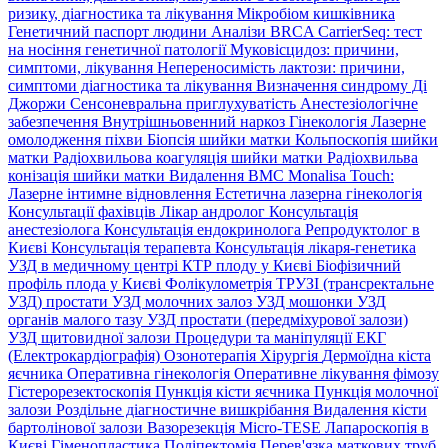
ризику, діагностика та лікування
Мікробіом кишківника
Генетичний паспорт людини
Аналізи BRCA
CarrierSeq: тест
на носіння генетичної патології
Муковісцидоз: причини,
симптоми, лікування
Непереносимість лактози: причини,
симптоми діагностика та лікування
Визначення синдрому Ді
Джоржи
Сенсоневральна приглухуватість
Анестезіологічне
забезпечення
Внутрішньовенний наркоз
Гінекологія
Лазерне
омолодження піхви
Біопсія шийки матки
Кольпоскопія шийки
матки
Радіохвильова коагуляція шийки матки
Радіохвильва
конізація шийки матки
Видалення ВМС
Monalisa Touch:
Лазерне інтимне відновлення
Естетична лазерна гінекологія
Консультації фахівців
Лікар андролог
Консультація
анестезіолога
Консультація ендокринолога
Репродуктолог в
Києві
Консультація терапевта
Консультація лікаря-генетика
УЗД в медичному центрі
КТР плоду у Києві
Біофізичний
профіль плода у Києві
Фолікулометрія
ТРУЗІ (трансректальне
УЗД) простати
УЗД молочних залоз
УЗД мошонки
УЗД
органів малого тазу
УЗД простати (передміхурової залози)
УЗД щитовидної залози
Процедури та маніпуляції
ЕКГ
(Електрокардіографія)
Озонотерапія
Хірургія
Дермоїдна кіста
яєчника
Оперативна гінекологія
Оперативне лікування фімозу
Гістерорезектоскопія
Пункція кісти яєчника
Пункція молочної
залози
Роздільне діагностичне вишкрібання
Видалення кісти
бартолінової залози
Вазорезекція
Micro-TESE
Лапароскопія в
Києві
Гіменопластика
Поліпектомія
Перев'язка маткових труб