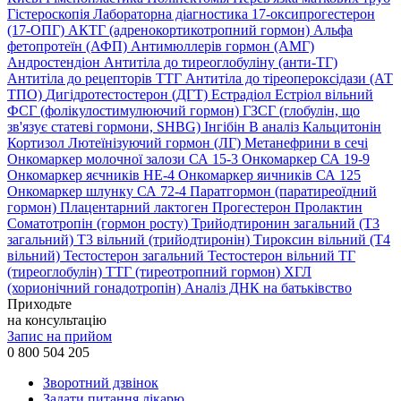
Гістероскопія
Лабораторна діагностика
17-оксипрогестерон
(17-ОПГ)
АКТГ (адренокортикотропний гормон)
Альфа
фетопротеїн (АФП)
Антимюллерів гормон (АМГ)
Андростендіон
Антитіла до тиреоглобуліну (анти-ТГ)
Антитіла до рецепторів ТТГ
Антитіла до тіреопероксідази (АТ
ТПО)
Дигідротестостерон (ДГТ)
Естрадіол
Естріол вільний
ФСГ (фолікулостимулюючий гормон)
ГЗСГ (глобулін, що
зв'язує статеві гормони, SHBG)
Інгібін B аналіз
Кальцитонін
Кортизол
Лютеїнізуючий гормон (ЛГ)
Метанефрини в сечі
Онкомаркер молочної залози СА 15-3
Онкомаркер СА 19-9
Онкомаркер яєчників НЕ-4
Онкомаркер яичників СА 125
Онкомаркер шлунку СА 72-4
Паратгормон (паратиреоїдний
гормон)
Плацентарний лактоген
Прогестерон
Пролактин
Соматотропін (гормон росту)
Трийодтиронин загальний (Т3
загальний)
Т3 вільний (трийодтиронін)
Тироксин вільний (Т4
вільний)
Тестостерон загальний
Тестостерон вільний
ТГ
(тиреоглобулін)
ТТГ (тиреотропний гормон)
ХГЛ
(хорионічний гонадотропін)
Аналіз ДНК на батьківство
Приходьте
на консультацію
Запис на прийом
0 800 504 205
Зворотний дзвінок
Задати питання лікарю