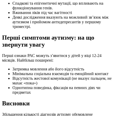
Спадкові та епігенетичні мутації, що впливають на
функціонування генів.
Вживання ліків під час вагітності
Деякі дослідження вказують на можливий зв’язок між
аутизмом і прийомом антидепресантів у першому
триместрі.
Перші симптоми аутизму: на що
звернути увагу
Перші ознаки РАС можуть з’явитися у дітей у віці 12-24
місяців. Найбільш поширені:
Затримка мовлення або його відсутність
Мінімальна соціальна взаємодія та емоційний контакт
Відсутність жестової комунікації (не вказує пальцем, не
махає «пока»)
Однотипна поведінка, фіксація на певних діях чи
предметах
Висновки
Збільшення кількості діагнозів аутизму обумовлене