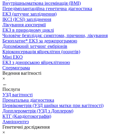
Внутрішньоматкова інсемінація (ВМІ)
Передімплантаційна генетична діагностика
ЕКЗ (штучне запліднення)
ІКСІ (ICSI) запліднення
Лікування азоспермії
ЕКЗ в природному циклі
Чоловіче безпліддя: симптоми, причини, лікування
Безоплатне* ЕКЗ за держпрограмою
Допоміжний хетчинг ембріонів
Кріоконсервація яйцеклітин (ооцитів)
Міні ЕКО
ЕКЗ з донорською яйцеклітиною
Спермограма
Ведення вагітності
×
←
Послуги
УЗД вагітності
Пренатальна діагностика
Цервікометрія (УЗД шийки матки при вагітності)
Допплерометрія (УЗД з Доплером)
КТГ (Кардіотокографія)
Амніоцентез
Генетичні дослідження
×