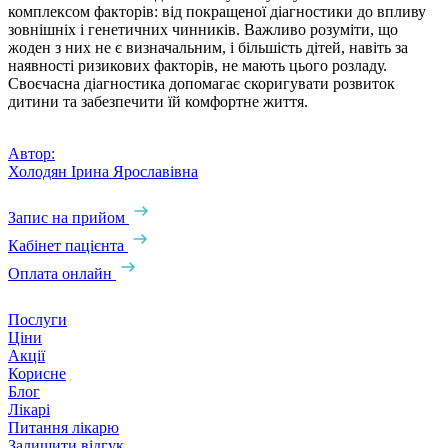
комплексом факторів: від покращеної діагностики до впливу
зовнішніх і генетичних чинників. Важливо розуміти, що
жоден з них не є визначальним, і більшість дітей, навіть за
наявності ризикових факторів, не мають цього розладу.
Своєчасна діагностика допомагає скоригувати розвиток
дитини та забезпечити їй комфортне життя.
Автор:
Холодян Ірина Ярославівна
Запис на прийом
Кабінет пацієнта
Оплата онлайн
Послуги
Ціни
Акції
Корисне
Блог
Лікарі
Питання лікарю
Залишити відгук