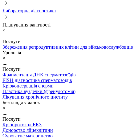
Лабораторна діагностика
Планування вагітності
×
←
Послуги
Збереження репродуктивних клітин для військовослужбовців
Урологія
×
←
Послуги
Фрагментація ДНК сперматозоїдів
FISH-діагностика сперматозоїдів
Кріоконсервація сперми
Пластика вуздечки (френулотомія)
Лікування хронічного циститу
Безпліддя у жінок
×
←
Послуги
Кріопротокол ЕКЗ
Донорство яйцеклітини
Сурогатне материнство