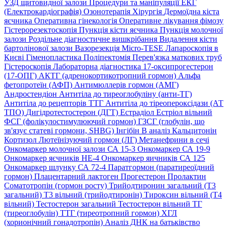
УЗД щитовидної залози
Процедури та маніпуляції
ЕКГ
(Електрокардіографія)
Озонотерапія
Хірургія
Дермоїдна кіста
яєчника
Оперативна гінекологія
Оперативне лікування фімозу
Гістерорезектоскопія
Пункція кісти яєчника
Пункція молочної
залози
Роздільне діагностичне вишкрібання
Видалення кісти
бартолінової залози
Вазорезекція
Micro-TESE
Лапароскопія в
Києві
Гіменопластика
Поліпектомія
Перев'язка маткових труб
Гістероскопія
Лабораторна діагностика
17-оксипрогестерон
(17-ОПГ)
АКТГ (адренокортикотропний гормон)
Альфа
фетопротеїн (АФП)
Антимюллерів гормон (АМГ)
Андростендіон
Антитіла до тиреоглобуліну (анти-ТГ)
Антитіла до рецепторів ТТГ
Антитіла до тіреопероксідази (АТ
ТПО)
Дигідротестостерон (ДГТ)
Естрадіол
Естріол вільний
ФСГ (фолікулостимулюючий гормон)
ГЗСГ (глобулін, що
зв'язує статеві гормони, SHBG)
Інгібін B аналіз
Кальцитонін
Кортизол
Лютеїнізуючий гормон (ЛГ)
Метанефрини в сечі
Онкомаркер молочної залози СА 15-3
Онкомаркер СА 19-9
Онкомаркер яєчників НЕ-4
Онкомаркер яичників СА 125
Онкомаркер шлунку СА 72-4
Паратгормон (паратиреоїдний
гормон)
Плацентарний лактоген
Прогестерон
Пролактин
Соматотропін (гормон росту)
Трийодтиронин загальний (Т3
загальний)
Т3 вільний (трийодтиронін)
Тироксин вільний (Т4
вільний)
Тестостерон загальний
Тестостерон вільний
ТГ
(тиреоглобулін)
ТТГ (тиреотропний гормон)
ХГЛ
(хорионічний гонадотропін)
Аналіз ДНК на батьківство