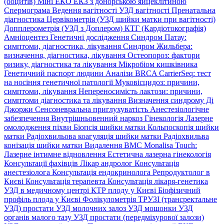
(ооцитів)
Міні ЕКО
ЕКЗ з донорською яйцеклітиною
Спермограма
Ведення вагітності
УЗД вагітності
Пренатальна
діагностика
Цервікометрія (УЗД шийки матки при вагітності)
Допплерометрія (УЗД з Доплером)
КТГ (Кардіотокографія)
Амніоцентез
Генетичні дослідження
Синдром Патау:
симптоми, дiагностика, лiкування
Синдром Жильбера:
визначення, діагностика, лікування
Остеопороз: фактори
ризику, діагностика та лікування
Мікробіом кишківника
Генетичний паспорт людини
Аналізи BRCA
CarrierSeq: тест
на носіння генетичної патології
Муковісцидоз: причини,
симптоми, лікування
Непереносимість лактози: причини,
симптоми діагностика та лікування
Визначення синдрому Ді
Джоржи
Сенсоневральна приглухуватість
Анестезіологічне
забезпечення
Внутрішньовенний наркоз
Гінекологія
Лазерне
омолодження піхви
Біопсія шийки матки
Кольпоскопія шийки
матки
Радіохвильова коагуляція шийки матки
Радіохвильва
конізація шийки матки
Видалення ВМС
Monalisa Touch:
Лазерне інтимне відновлення
Естетична лазерна гінекологія
Консультації фахівців
Лікар андролог
Консультація
анестезіолога
Консультація ендокринолога
Репродуктолог в
Києві
Консультація терапевта
Консультація лікаря-генетика
УЗД в медичному центрі
КТР плоду у Києві
Біофізичний
профіль плода у Києві
Фолікулометрія
ТРУЗІ (трансректальне
УЗД) простати
УЗД молочних залоз
УЗД мошонки
УЗД
органів малого тазу
УЗД простати (передміхурової залози)