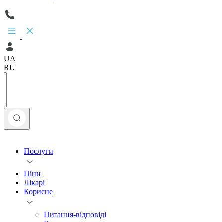
UA
RU
Послуги
Ціни
Лікарі
Корисне
Питання-відповіді