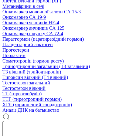
Лютеїнізуючий гормон (ЛГ)
Метанефрини в сечі
Онкомаркер молочної залози СА 15-3
Онкомаркер СА 19-9
Онкомаркер яєчників НЕ-4
Онкомаркер яичників СА 125
Онкомаркер шлунку СА 72-4
Паратгормон (паратиреоїдний гормон)
Плацентарний лактоген
Прогестерон
Пролактин
Соматотропін (гормон росту)
Трийодтиронин загальний (Т3 загальний)
Т3 вільний (трийодтиронін)
Тироксин вільний (Т4 вільний)
Тестостерон загальний
Тестостерон вільний
ТГ (тиреоглобулін)
ТТГ (тиреотропний гормон)
ХГЛ (хорионічний гонадотропін)
Аналіз ДНК на батьківство