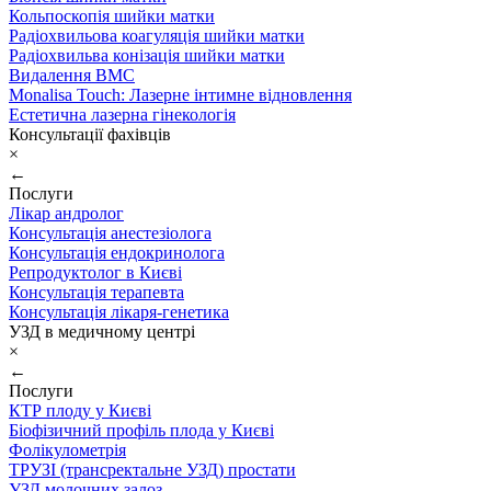
Кольпоскопія шийки матки
Радіохвильова коагуляція шийки матки
Радіохвильва конізація шийки матки
Видалення ВМС
Monalisa Touch: Лазерне інтимне відновлення
Естетична лазерна гінекологія
Консультації фахівців
×
←
Послуги
Лікар андролог
Консультація анестезіолога
Консультація ендокринолога
Репродуктолог в Києві
Консультація терапевта
Консультація лікаря-генетика
УЗД в медичному центрі
×
←
Послуги
КТР плоду у Києві
Біофізичний профіль плода у Києві
Фолікулометрія
ТРУЗІ (трансректальне УЗД) простати
УЗД молочних залоз