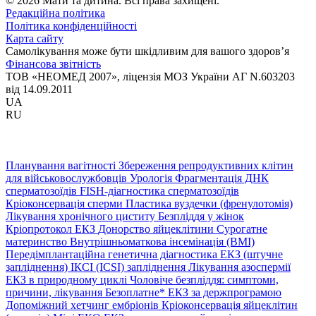
© 2026 Мати та дитина. Всі права захищені.
Редакційна політика
Політика конфіденційності
Карта сайту
Самолікування може бути шкідливим для вашого здоров’я
Фінансова звітність
ТОВ «НЕОМЕД 2007», ліцензія МОЗ України АГ N.603203
від 14.09.2011
UA
RU
Планування вагітності
Збереження репродуктивних клітин
для військовослужбовців
Урологія
Фрагментація ДНК
сперматозоїдів
FISH-діагностика сперматозоїдів
Кріоконсервація сперми
Пластика вуздечки (френулотомія)
Лікування хронічного циститу
Безпліддя у жінок
Кріопротокол ЕКЗ
Донорство яйцеклітини
Сурогатне
материнство
Внутрішньоматкова інсемінація (ВМІ)
Передімплантаційна генетична діагностика
ЕКЗ (штучне
запліднення)
ІКСІ (ICSI) запліднення
Лікування азоспермії
ЕКЗ в природному циклі
Чоловіче безпліддя: симптоми,
причини, лікування
Безоплатне* ЕКЗ за держпрограмою
Допоміжний хетчинг ембріонів
Кріоконсервація яйцеклітин