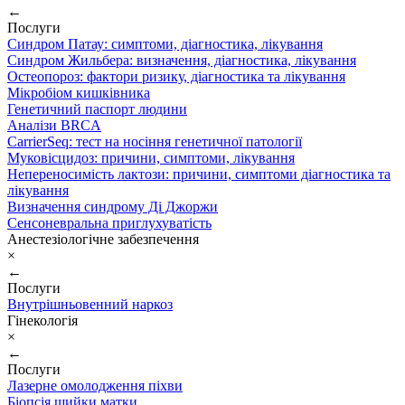
←
Послуги
Синдром Патау: симптоми, дiагностика, лiкування
Синдром Жильбера: визначення, діагностика, лікування
Остеопороз: фактори ризику, діагностика та лікування
Мікробіом кишківника
Генетичний паспорт людини
Аналізи BRCA
CarrierSeq: тест на носіння генетичної патології
Муковісцидоз: причини, симптоми, лікування
Непереносимість лактози: причини, симптоми діагностика та
лікування
Визначення синдрому Ді Джоржи
Сенсоневральна приглухуватість
Анестезіологічне забезпечення
×
←
Послуги
Внутрішньовенний наркоз
Гінекологія
×
←
Послуги
Лазерне омолодження піхви
Біопсія шийки матки