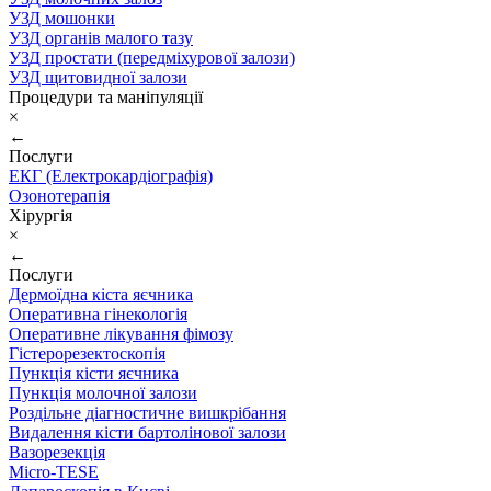
УЗД мошонки
УЗД органів малого тазу
УЗД простати (передміхурової залози)
УЗД щитовидної залози
Процедури та маніпуляції
×
←
Послуги
ЕКГ (Електрокардіографія)
Озонотерапія
Хірургія
×
←
Послуги
Дермоїдна кіста яєчника
Оперативна гінекологія
Оперативне лікування фімозу
Гістерорезектоскопія
Пункція кісти яєчника
Пункція молочної залози
Роздільне діагностичне вишкрібання
Видалення кісти бартолінової залози
Вазорезекція
Micro-TESE