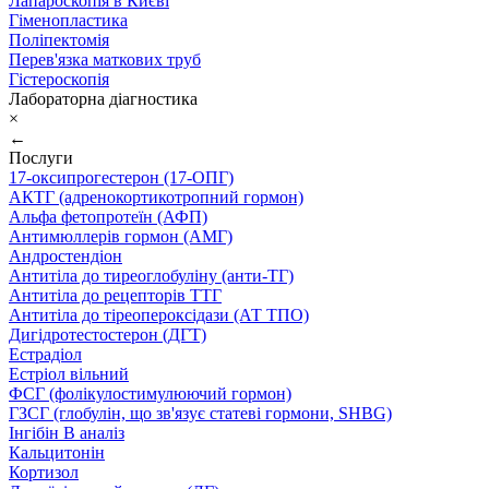
Лапароскопія в Києві
Гіменопластика
Поліпектомія
Перев'язка маткових труб
Гістероскопія
Лабораторна діагностика
×
←
Послуги
17-оксипрогестерон (17-ОПГ)
АКТГ (адренокортикотропний гормон)
Альфа фетопротеїн (АФП)
Антимюллерів гормон (АМГ)
Андростендіон
Антитіла до тиреоглобуліну (анти-ТГ)
Антитіла до рецепторів ТТГ
Антитіла до тіреопероксідази (АТ ТПО)
Дигідротестостерон (ДГТ)
Естрадіол
Естріол вільний
ФСГ (фолікулостимулюючий гормон)
ГЗСГ (глобулін, що зв'язує статеві гормони, SHBG)
Інгібін B аналіз
Кальцитонін
Кортизол