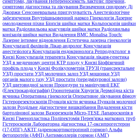
симптоми, лікування
Непереносимість лактози: причини,
симптоми діагностика та лікування
Визначення синдрому Ді
Джоржи
Сенсоневральна приглухуватість
Анестезіологічне
забезпечення
Внутрішньовенний наркоз
Гінекологія
Лазерне
омолодження піхви
Біопсія шийки матки
Кольпоскопія шийки
матки
Радіохвильова коагуляція шийки матки
Радіохвильва
конізація шийки матки
Видалення ВМС
Monalisa Touch:
Лазерне інтимне відновлення
Естетична лазерна гінекологія
Консультації фахівців
Лікар андролог
Консультація
анестезіолога
Консультація ендокринолога
Репродуктолог в
Києві
Консультація терапевта
Консультація лікаря-генетика
УЗД в медичному центрі
КТР плоду у Києві
Біофізичний
профіль плода у Києві
Фолікулометрія
ТРУЗІ (трансректальне
УЗД) простати
УЗД молочних залоз
УЗД мошонки
УЗД
органів малого тазу
УЗД простати (передміхурової залози)
УЗД щитовидної залози
Процедури та маніпуляції
ЕКГ
(Електрокардіографія)
Озонотерапія
Хірургія
Дермоїдна кіста
яєчника
Оперативна гінекологія
Оперативне лікування фімозу
Гістерорезектоскопія
Пункція кісти яєчника
Пункція молочної
залози
Роздільне діагностичне вишкрібання
Видалення кісти
бартолінової залози
Вазорезекція
Micro-TESE
Лапароскопія в
Києві
Гіменопластика
Поліпектомія
Перев'язка маткових труб
Гістероскопія
Лабораторна діагностика
17-оксипрогестерон
(17-ОПГ)
АКТГ (адренокортикотропний гормон)
Альфа
фетопротеїн (АФП)
Антимюллерів гормон (АМГ)