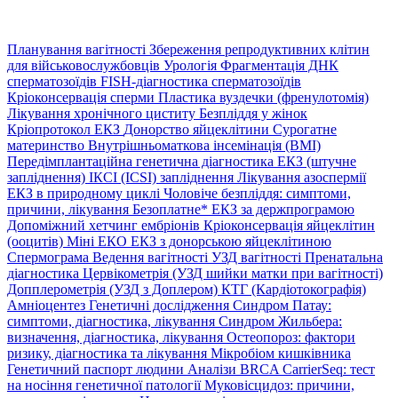
Планування вагітності
Збереження репродуктивних клітин
для військовослужбовців
Урологія
Фрагментація ДНК
сперматозоїдів
FISH-діагностика сперматозоїдів
Кріоконсервація сперми
Пластика вуздечки (френулотомія)
Лікування хронічного циститу
Безпліддя у жінок
Кріопротокол ЕКЗ
Донорство яйцеклітини
Сурогатне
материнство
Внутрішньоматкова інсемінація (ВМІ)
Передімплантаційна генетична діагностика
ЕКЗ (штучне
запліднення)
ІКСІ (ICSI) запліднення
Лікування азоспермії
ЕКЗ в природному циклі
Чоловіче безпліддя: симптоми,
причини, лікування
Безоплатне* ЕКЗ за держпрограмою
Допоміжний хетчинг ембріонів
Кріоконсервація яйцеклітин
(ооцитів)
Міні ЕКО
ЕКЗ з донорською яйцеклітиною
Спермограма
Ведення вагітності
УЗД вагітності
Пренатальна
діагностика
Цервікометрія (УЗД шийки матки при вагітності)
Допплерометрія (УЗД з Доплером)
КТГ (Кардіотокографія)
Амніоцентез
Генетичні дослідження
Синдром Патау:
симптоми, дiагностика, лiкування
Синдром Жильбера:
визначення, діагностика, лікування
Остеопороз: фактори
ризику, діагностика та лікування
Мікробіом кишківника
Генетичний паспорт людини
Аналізи BRCA
CarrierSeq: тест
на носіння генетичної патології
Муковісцидоз: причини,