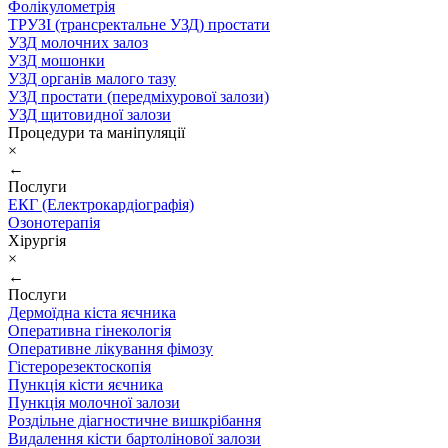
Фолікулометрія
ТРУЗІ (трансректальне УЗД) простати
УЗД молочних залоз
УЗД мошонки
УЗД органів малого тазу
УЗД простати (передміхурової залози)
УЗД щитовидної залози
Процедури та маніпуляції
×
←
Послуги
ЕКГ (Електрокардіографія)
Озонотерапія
Хірургія
×
←
Послуги
Дермоїдна кіста яєчника
Оперативна гінекологія
Оперативне лікування фімозу
Гістерорезектоскопія
Пункція кісти яєчника
Пункція молочної залози
Роздільне діагностичне вишкрібання
Видалення кісти бартолінової залози