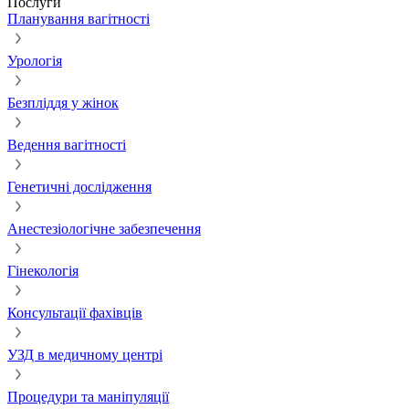
Послуги
Планування вагітності
Урологія
Безпліддя у жінок
Ведення вагітності
Генетичні дослідження
Анестезіологічне забезпечення
Гінекологія
Консультації фахівців
УЗД в медичному центрі
Процедури та маніпуляції