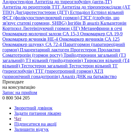
Андростендіон
Антитіла до тиреоглобуліну (анти-ТГ)
Антитіла до рецепторів ТТГ
Антитіла до тіреопероксідази (АТ
ТПО)
Дигідротестостерон (ДГТ)
Естрадіол
Естріол вільний
ФСГ (фолікулостимулюючий гормон)
ГЗСГ (глобулін, що
зв'язує статеві гормони, SHBG)
Інгібін B аналіз
Кальцитонін
Кортизол
Лютеїнізуючий гормон (ЛГ)
Метанефрини в сечі
Онкомаркер молочної залози СА 15-3
Онкомаркер СА 19-9
Онкомаркер яєчників НЕ-4
Онкомаркер яичників СА 125
Онкомаркер шлунку СА 72-4
Паратгормон (паратиреоїдний
гормон)
Плацентарний лактоген
Прогестерон
Пролактин
Соматотропін (гормон росту)
Трийодтиронин загальний (Т3
загальний)
Т3 вільний (трийодтиронін)
Тироксин вільний (Т4
вільний)
Тестостерон загальний
Тестостерон вільний
ТГ
(тиреоглобулін)
ТТГ (тиреотропний гормон)
ХГЛ
(хорионічний гонадотропін)
Аналіз ДНК на батьківство
Приходьте
на консультацію
Запис на прийом
0 800 504 205
Зворотний дзвінок
Задати питання лікарю
Чат
Підписатися на акції
Залишити відгук