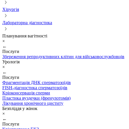
Хірургія
Лабораторна діагностика
Планування вагітності
×
←
Послуги
Збереження репродуктивних клітин для військовослужбовців
Урологія
×
←
Послуги
Фрагментація ДНК сперматозоїдів
FISH-діагностика сперматозоїдів
Кріоконсервація сперми
Пластика вуздечки (френулотомія)
Лікування хронічного циститу
Безпліддя у жінок
×
←
Послуги