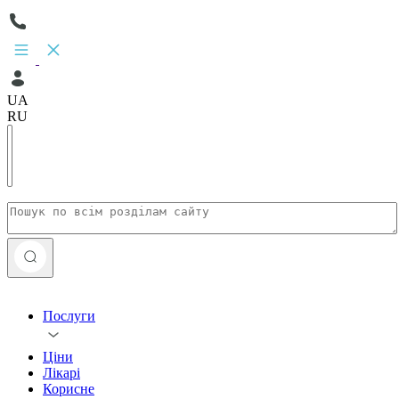
UA
RU
Послуги
Ціни
Лікарі
Корисне