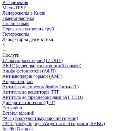
Вазорезекція
Micro-TESE
Лапароскопія в Києві
Гіменопластика
Поліпектомія
Перев'язка маткових труб
Гістероскопія
Лабораторна діагностика
×
←
Послуги
17-оксипрогестерон (17-ОПГ)
АКТГ (адренокортикотропний гормон)
Альфа фетопротеїн (АФП)
Антимюллерів гормон (АМГ)
Андростендіон
Антитіла до тиреоглобуліну (анти-ТГ)
Антитіла до рецепторів ТТГ
Антитіла до тіреопероксідази (АТ ТПО)
Дигідротестостерон (ДГТ)
Естрадіол
Естріол вільний
ФСГ (фолікулостимулюючий гормон)
ГЗСГ (глобулін, що зв'язує статеві гормони, SHBG)
Інгібін B аналіз