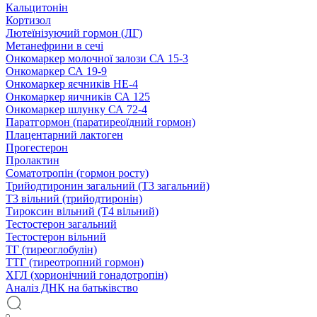
Кальцитонін
Кортизол
Лютеїнізуючий гормон (ЛГ)
Метанефрини в сечі
Онкомаркер молочної залози СА 15-3
Онкомаркер СА 19-9
Онкомаркер яєчників НЕ-4
Онкомаркер яичників СА 125
Онкомаркер шлунку СА 72-4
Паратгормон (паратиреоїдний гормон)
Плацентарний лактоген
Прогестерон
Пролактин
Соматотропін (гормон росту)
Трийодтиронин загальний (Т3 загальний)
Т3 вільний (трийодтиронін)
Тироксин вільний (Т4 вільний)
Тестостерон загальний
Тестостерон вільний
ТГ (тиреоглобулін)
ТТГ (тиреотропний гормон)
ХГЛ (хорионічний гонадотропін)
Аналіз ДНК на батьківство