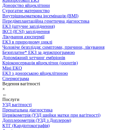
Кріопротокол ЕКЗ
Донорство яйцеклітини
Сурогатне материнство
Внутрішньоматкова інсемінація (ВМІ)
Передімплантаційна генетична діагностика
ЕКЗ (штучне запліднення)
ІКСІ (ICSI) запліднення
Лікування азоспермії
ЕКЗ в природному циклі
Чоловіче безпліддя: симптоми, причини, лікування
Безоплатне* ЕКЗ за держпрограмою
Допоміжний хетчинг ембріонів
Кріоконсервація яйцеклітин (ооцитів)
Міні ЕКО
ЕКЗ з донорською яйцеклітиною
Спермограма
Ведення вагітності
×
←
Послуги
УЗД вагітності
Пренатальна діагностика
Цервікометрія (УЗД шийки матки при вагітності)
Допплерометрія (УЗД з Доплером)
КТГ (Кардіотокографія)