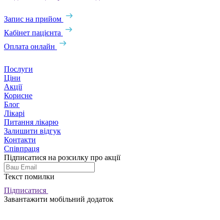
Запис на прийом
Кабінет пацієнта
Оплата онлайн
Послуги
Ціни
Акції
Корисне
Блог
Лікарі
Питання лікарю
Залишити відгук
Контакти
Співпраця
Підписатися на розсилку про акції
Текст помилки
Підписатися
Завантажити мобільний додаток