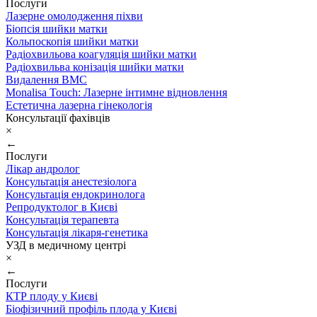
Послуги
Лазерне омолодження піхви
Біопсія шийки матки
Кольпоскопія шийки матки
Радіохвильова коагуляція шийки матки
Радіохвильва конізація шийки матки
Видалення ВМС
Monalisa Touch: Лазерне інтимне відновлення
Естетична лазерна гінекологія
Консультації фахівців
×
←
Послуги
Лікар андролог
Консультація анестезіолога
Консультація ендокринолога
Репродуктолог в Києві
Консультація терапевта
Консультація лікаря-генетика
УЗД в медичному центрі
×
←
Послуги
КТР плоду у Києві
Біофізичний профіль плода у Києві