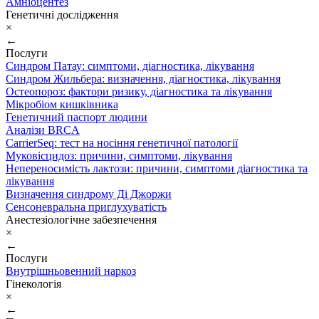
Амніоцентез
Генетичні дослідження
×
←
Послуги
Синдром Патау: симптоми, дiагностика, лiкування
Синдром Жильбера: визначення, діагностика, лікування
Остеопороз: фактори ризику, діагностика та лікування
Мікробіом кишківника
Генетичний паспорт людини
Аналізи BRCA
CarrierSeq: тест на носіння генетичної патології
Муковісцидоз: причини, симптоми, лікування
Непереносимість лактози: причини, симптоми діагностика та
лікування
Визначення синдрому Ді Джоржи
Сенсоневральна приглухуватість
Анестезіологічне забезпечення
×
←
Послуги
Внутрішньовенний наркоз
Гінекологія
×
←