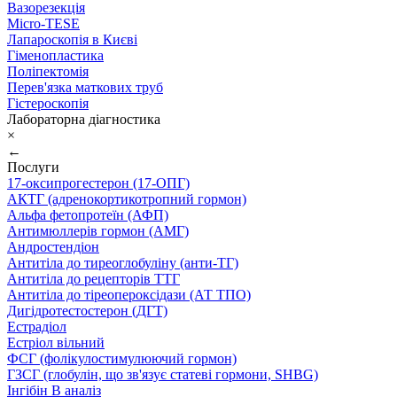
Вазорезекція
Micro-TESE
Лапароскопія в Києві
Гіменопластика
Поліпектомія
Перев'язка маткових труб
Гістероскопія
Лабораторна діагностика
×
←
Послуги
17-оксипрогестерон (17-ОПГ)
АКТГ (адренокортикотропний гормон)
Альфа фетопротеїн (АФП)
Антимюллерів гормон (АМГ)
Андростендіон
Антитіла до тиреоглобуліну (анти-ТГ)
Антитіла до рецепторів ТТГ
Антитіла до тіреопероксідази (АТ ТПО)
Дигідротестостерон (ДГТ)
Естрадіол
Естріол вільний
ФСГ (фолікулостимулюючий гормон)
ГЗСГ (глобулін, що зв'язує статеві гормони, SHBG)
Інгібін B аналіз