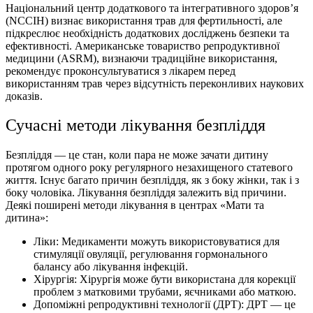
Національний центр додаткового та інтегративного здоров’я
(NCCIH) визнає використання трав для фертильності, але
підкреслює необхідність додаткових досліджень безпеки та
ефективності. Американське товариство репродуктивної
медицини (ASRM), визнаючи традиційне використання,
рекомендує проконсультуватися з лікарем перед
використанням трав через відсутність переконливих наукових
доказів.
Сучасні методи лікування безпліддя
Безпліддя — це стан, коли пара не може зачати дитину
протягом одного року регулярного незахищеного статевого
життя. Існує багато причин безпліддя, як з боку жінки, так і з
боку чоловіка. Лікування безпліддя залежить від причини.
Деякі поширені методи лікування в центрах «Мати та
дитина»:
Ліки: Медикаменти можуть використовуватися для
стимуляції овуляції, регулювання гормонального
балансу або лікування інфекцій.
Хірургія: Хірургія може бути використана для корекції
проблем з матковими трубами, яєчниками або маткою.
Допоміжні репродуктивні технології (ДРТ): ДРТ — це