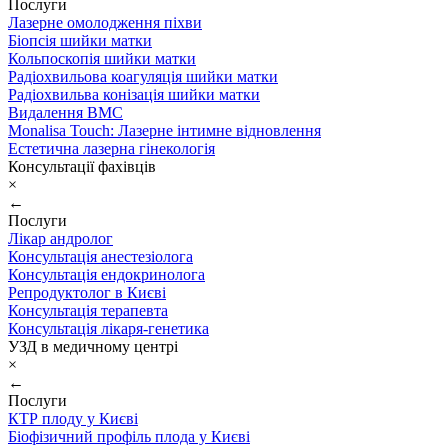
Послуги
Лазерне омолодження піхви
Біопсія шийки матки
Кольпоскопія шийки матки
Радіохвильова коагуляція шийки матки
Радіохвильва конізація шийки матки
Видалення ВМС
Monalisa Touch: Лазерне інтимне відновлення
Естетична лазерна гінекологія
Консультації фахівців
×
←
Послуги
Лікар андролог
Консультація анестезіолога
Консультація ендокринолога
Репродуктолог в Києві
Консультація терапевта
Консультація лікаря-генетика
УЗД в медичному центрі
×
←
Послуги
КТР плоду у Києві
Біофізичний профіль плода у Києві