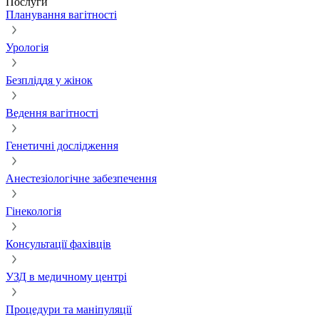
Послуги
Планування вагітності
Урологія
Безпліддя у жінок
Ведення вагітності
Генетичні дослідження
Анестезіологічне забезпечення
Гінекологія
Консультації фахівців
УЗД в медичному центрі
Процедури та маніпуляції