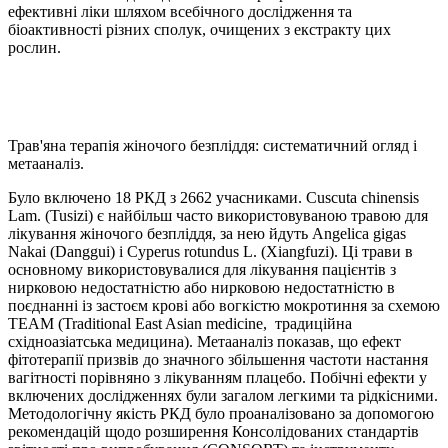
ефективні ліки шляхом всебічного дослідження та
біоактивності різних сполук, очищених з екстракту цих
рослин.
Трав'яна терапія жіночого безпліддя: систематичний огляд і
метааналіз.
Було включено 18 РКД з 2662 учасниками. Cuscuta chinensis
Lam. (Tusizi) є найбільш часто використовуваною травою для
лікування жіночого безпліддя, за нею йдуть Angelica gigas
Nakai (Danggui) і Cyperus rotundus L. (Xiangfuzi). Ці трави в
основному використовувалися для лікування пацієнтів з
нирковою недостатністю або нирковою недостатністю в
поєднанні із застоєм крові або вогкістю мокротиння за схемою
TEAM (Traditional East Asian medicine, традиційна
східноазіатська медицина). Метааналіз показав, що ефект
фітотерапії призвів до значного збільшення частоти настання
вагітності порівняно з лікуванням плацебо. Побічні ефекти у
включених дослідженнях були загалом легкими та рідкісними.
Методологічну якість РКД було проаналізовано за допомогою
рекомендацій щодо розширення Консолідованих стандартів