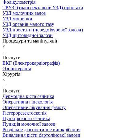
Фолікулометрія
ТРУЗІ (трансректальне УЗД) простати
УЗД молочних залоз
УЗД мошонки
УЗД органів малого тазу
УЗД простати (передміхурової залози)
УЗД щитовидної залози
Процедури та маніпуляції
×
←
Послуги
ЕКГ (Електрокардіографія)
Озонотерапія
Хірургія
×
←
Послуги
Дермоїдна кіста яєчника
Оперативна гінекологія
Оперативне лікування фімозу
Гістерорезектоскопія
Пункція кісти яєчника
Пункція молочної залози
Роздільне діагностичне вишкрібання
Видалення кісти бартолінової залози