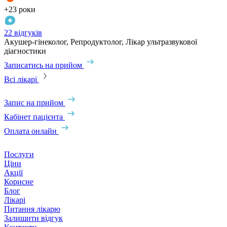
+23 роки
22 відгуків
Акушер-гінеколог, Репродуктолог, Лікар ультразвукової
діагностики
Записатись на прийом
Всі лікарі
Запис на прийом
Кабінет пацієнта
Оплата онлайн
Послуги
Ціни
Акції
Корисне
Блог
Лікарі
Питання лікарю
Залишити відгук