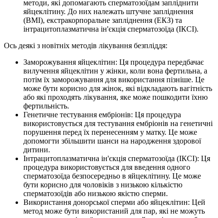
методи, які допомагають сперматозоїдам запліднити
яйцеклітину. До них належать штучне запліднення
(ВМІ), екстракорпоральне запліднення (ЕКЗ) та
інтрацитоплазматична ін'єкція сперматозоїда (ІКСІ).
Ось деякі з новітніх методів лікування безпліддя:
Заморожування яйцеклітин: Ця процедура передбачає
вилучення яйцеклітин у жінки, коли вона фертильна, а
потім їх заморожування для використання пізніше. Це
може бути корисно для жінок, які відкладають вагітність
або які проходять лікування, яке може пошкодити їхню
фертильність.
Генетичне тестування ембріонів: Ця процедура
використовується для тестування ембріонів на генетичні
порушення перед їх перенесенням у матку. Це може
допомогти збільшити шанси на народження здорової
дитини.
Інтрацитоплазматична ін'єкція сперматозоїда (ІКСІ): Ця
процедура використовується для введення одного
сперматозоїда безпосередньо в яйцеклітину. Це може
бути корисно для чоловіків з низькою кількістю
сперматозоїдів або низькою якістю сперми.
Використання донорської сперми або яйцеклітин: Цей
метод може бути використаний для пар, які не можуть