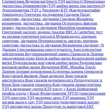
Спермограма
Ведення вагітності
УЗД вагітності
Пренатальна
діагностика
Цервікометрія (УЗД шийки матки при вагітності)
Допплерометрія (УЗД з Доплером)
КТГ (Кардіотокографія)
Амніоцентез
Генетичні дослідження
Синдром Патау:
симптоми, дiагностика, лiкування
Синдром Жильбера:
визначення, діагностика, лікування
Остеопороз: фактори
ризику, діагностика та лікування
Мікробіом кишківника
Генетичний паспорт людини
Аналізи BRCA
CarrierSeq: тест
на носіння генетичної патології
Муковісцидоз: причини,
симптоми, лікування
Непереносимість лактози: причини,
симптоми діагностика та лікування
Визначення синдрому Ді
Джоржи
Сенсоневральна приглухуватість
Анестезіологічне
забезпечення
Внутрішньовенний наркоз
Гінекологія
Лазерне
омолодження піхви
Біопсія шийки матки
Кольпоскопія шийки
матки
Радіохвильова коагуляція шийки матки
Радіохвильва
конізація шийки матки
Видалення ВМС
Monalisa Touch:
Лазерне інтимне відновлення
Естетична лазерна гінекологія
Консультації фахівців
Лікар андролог
Консультація
анестезіолога
Консультація ендокринолога
Репродуктолог в
Києві
Консультація терапевта
Консультація лікаря-генетика
УЗД в медичному центрі
КТР плоду у Києві
Біофізичний
профіль плода у Києві
Фолікулометрія
ТРУЗІ (трансректальне
УЗД) простати
УЗД молочних залоз
УЗД мошонки
УЗД
органів малого тазу
УЗД простати (передміхурової залози)
УЗД щитовидної залози
Процедури та маніпуляції
ЕКГ