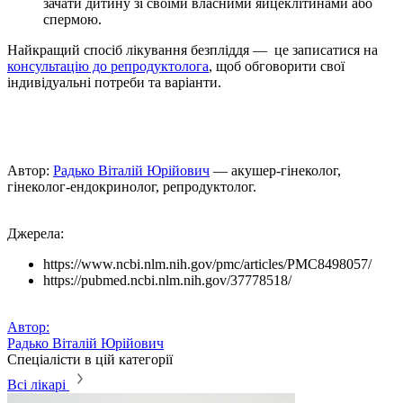
зачати дитину зі своїми власними яйцеклітинами або
спермою.
Найкращий спосіб лікування безпліддя — це записатися на
консультацію до репродуктолога
, щоб обговорити свої
індивідуальні потреби та варіанти.
Автор:
Радько Віталій Юрійович
— акушер-гінеколог,
гінеколог-ендокринолог, репродуктолог.
Джерела:
https://www.ncbi.nlm.nih.gov/pmc/articles/PMC8498057/
https://pubmed.ncbi.nlm.nih.gov/37778518/
Автор:
Радько Віталій Юрійович
Спеціалісти в цій категорії
Всі лікарі