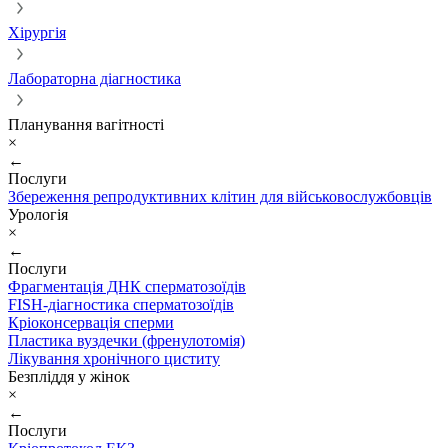
Хірургія
Лабораторна діагностика
Планування вагітності
×
←
Послуги
Збереження репродуктивних клітин для військовослужбовців
Урологія
×
←
Послуги
Фрагментація ДНК сперматозоїдів
FISH-діагностика сперматозоїдів
Кріоконсервація сперми
Пластика вуздечки (френулотомія)
Лікування хронічного циститу
Безпліддя у жінок
×
←
Послуги