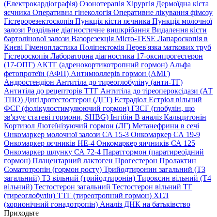
(Електрокардіографія)
Озонотерапія
Хірургія
Дермоїдна кіста
яєчника
Оперативна гінекологія
Оперативне лікування фімозу
Гістерорезектоскопія
Пункція кісти яєчника
Пункція молочної
залози
Роздільне діагностичне вишкрібання
Видалення кісти
бартолінової залози
Вазорезекція
Micro-TESE
Лапароскопія в
Києві
Гіменопластика
Поліпектомія
Перев'язка маткових труб
Гістероскопія
Лабораторна діагностика
17-оксипрогестерон
(17-ОПГ)
АКТГ (адренокортикотропний гормон)
Альфа
фетопротеїн (АФП)
Антимюллерів гормон (АМГ)
Андростендіон
Антитіла до тиреоглобуліну (анти-ТГ)
Антитіла до рецепторів ТТГ
Антитіла до тіреопероксідази (АТ
ТПО)
Дигідротестостерон (ДГТ)
Естрадіол
Естріол вільний
ФСГ (фолікулостимулюючий гормон)
ГЗСГ (глобулін, що
зв'язує статеві гормони, SHBG)
Інгібін B аналіз
Кальцитонін
Кортизол
Лютеїнізуючий гормон (ЛГ)
Метанефрини в сечі
Онкомаркер молочної залози СА 15-3
Онкомаркер СА 19-9
Онкомаркер яєчників НЕ-4
Онкомаркер яичників СА 125
Онкомаркер шлунку СА 72-4
Паратгормон (паратиреоїдний
гормон)
Плацентарний лактоген
Прогестерон
Пролактин
Соматотропін (гормон росту)
Трийодтиронин загальний (Т3
загальний)
Т3 вільний (трийодтиронін)
Тироксин вільний (Т4
вільний)
Тестостерон загальний
Тестостерон вільний
ТГ
(тиреоглобулін)
ТТГ (тиреотропний гормон)
ХГЛ
(хорионічний гонадотропін)
Аналіз ДНК на батьківство
Приходьте