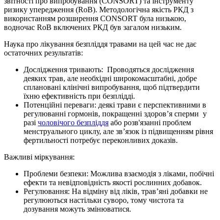
звітності про випробування (CONSORT) та інструменту
ризику упередження (RoB). Методологічна якість РКД з
використанням розширення CONSORT була низькою,
водночас RoB включених РКД був загалом низьким.
Наука про лікування безпліддя травами на цей час не дає
остаточних результатів:
Дослідження тривають: Проводяться дослідження
деяких трав, але необхідні широкомасштабні, добре
сплановані клінічні випробування, щоб підтвердити
їхню ефективність при безплідді.
Потенційні переваги: деякі трави є перспективними в
регулюванні гормонів, покращенні здоров’я сперми у
разі
чоловічого безпліддя
або розв'язанні проблем
менструального циклу, але зв’язок із підвищенням рівня
фертильності потребує переконливих доказів.
Важливі міркування:
Проблеми безпеки: Можлива взаємодія з ліками, побічні
ефекти та невідповідність якості рослинних добавок.
Регулювання: На відміну від ліків, трав’яні добавки не
регулюються настільки суворо, тому чистота та
дозування можуть змінюватися.