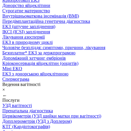
Кріопротокол ЕКЗ
Донорство яйцеклітини
Сурогатне материнство
Внутрішньоматкова інсемінація (ВМІ)
Передімплантаційна генетична діагностика
ЕКЗ (штучне запліднення)
ІКСІ (ICSI) запліднення
Лікування азоспермії
ЕКЗ в природному циклі
Чоловіче безпліддя: симптоми, причини, лікування
Безоплатне* ЕКЗ за держпрограмою
Допоміжний хетчинг ембріонів
Кріоконсервація яйцеклітин (ооцитів)
Міні ЕКО
ЕКЗ з донорською яйцеклітиною
Спермограма
Ведення вагітності
×
←
Послуги
УЗД вагітності
Пренатальна діагностика
Цервікометрія (УЗД шийки матки при вагітності)
Допплерометрія (УЗД з Доплером)
КТГ (Кардіотокографія)