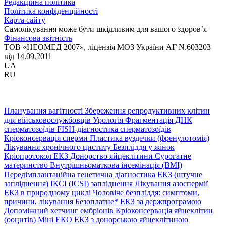
Редакційна політика
Політика конфіденційності
Карта сайту
Самолікування може бути шкідливим для вашого здоров’я
Фінансова звітність
ТОВ «НЕОМЕД 2007», ліцензія МОЗ України АГ N.603203
від 14.09.2011
UA
RU
Планування вагітності
Збереження репродуктивних клітин
для військовослужбовців
Урологія
Фрагментація ДНК
сперматозоїдів
FISH-діагностика сперматозоїдів
Кріоконсервація сперми
Пластика вуздечки (френулотомія)
Лікування хронічного циститу
Безпліддя у жінок
Кріопротокол ЕКЗ
Донорство яйцеклітини
Сурогатне
материнство
Внутрішньоматкова інсемінація (ВМІ)
Передімплантаційна генетична діагностика
ЕКЗ (штучне
запліднення)
ІКСІ (ICSI) запліднення
Лікування азоспермії
ЕКЗ в природному циклі
Чоловіче безпліддя: симптоми,
причини, лікування
Безоплатне* ЕКЗ за держпрограмою
Допоміжний хетчинг ембріонів
Кріоконсервація яйцеклітин
(ооцитів)
Міні ЕКО
ЕКЗ з донорською яйцеклітиною