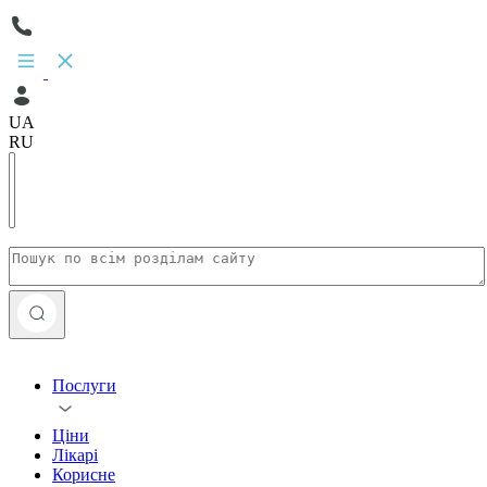
UA
RU
Послуги
Ціни
Лікарі
Корисне