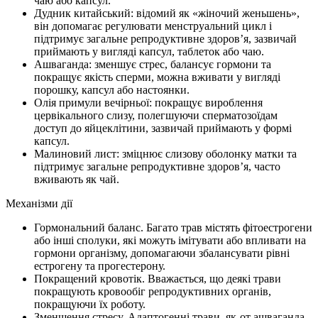
чаю або капсул.
Дудник китайський: відомий як «жіночий женьшень»,
він допомагає регулювати менструальний цикл і
підтримує загальне репродуктивне здоров’я, зазвичай
приймають у вигляді капсул, таблеток або чаю.
Ашваганда: зменшує стрес, балансує гормони та
покращує якість сперми, можна вживати у вигляді
порошку, капсул або настоянки.
Олія примули вечірньої: покращує вироблення
цервікального слизу, полегшуючи сперматозоїдам
доступ до яйцеклітини, зазвичай приймають у формі
капсул.
Малиновий лист: зміцнює слизову оболонку матки та
підтримує загальне репродуктивне здоров’я, часто
вживають як чай.
Механізми дії
Гормональний баланс. Багато трав містять фітоестрогени
або інші сполуки, які можуть імітувати або впливати на
гормони організму, допомагаючи збалансувати рівні
естрогену та прогестерону.
Покращений кровотік. Вважається, що деякі трави
покращують кровообіг репродуктивних органів,
покращуючи їх роботу.
Зменшення стресу. Адаптогенні трави, як-от ашваганда,