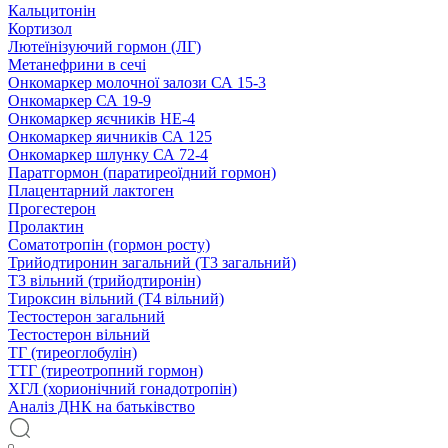
Кальцитонін
Кортизол
Лютеїнізуючий гормон (ЛГ)
Метанефрини в сечі
Онкомаркер молочної залози СА 15-3
Онкомаркер СА 19-9
Онкомаркер яєчників НЕ-4
Онкомаркер яичників СА 125
Онкомаркер шлунку СА 72-4
Паратгормон (паратиреоїдний гормон)
Плацентарний лактоген
Прогестерон
Пролактин
Соматотропін (гормон росту)
Трийодтиронин загальний (Т3 загальний)
Т3 вільний (трийодтиронін)
Тироксин вільний (Т4 вільний)
Тестостерон загальний
Тестостерон вільний
ТГ (тиреоглобулін)
ТТГ (тиреотропний гормон)
ХГЛ (хорионічний гонадотропін)
Аналіз ДНК на батьківство