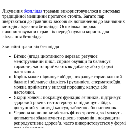
Лікування
безпліддя
травами використовувалося в системах
традиційної медицини протягом століть. Багато пар
звертаються до трав’яних засобів як доповнення до звичайних
методів лікування безпліддя. Ось кілька широко
використовуваних трав і їх передбачувана користь для
лікування безпліддя:
Звичайні трави від безпліддя
Вітекс (ягода цнотливого дерева): регулює
менструальний цикл, сприяє овуляції та балансує
гормони, часто приймають як добавку або у формі
настоянки.
Корінь маки: підвищує лібідо, покращує гормональний
баланс і збільшує кількість і рухливість сперматозоїдів,
можна приймати у вигляді порошку, капсул або
настоянки.
Якірці колючі: покращує функцію яєчників, підтримує
здоровий рівень тестостерону та підвищує лібідо,
доступний у вигляді капсул, таблеток або настоянок.
Червона конюшина: містить фітоестрогени, які можуть
допомогти збалансувати рівень гормонів і покращити
репродуктивне здоров’я, часто використовується у формі