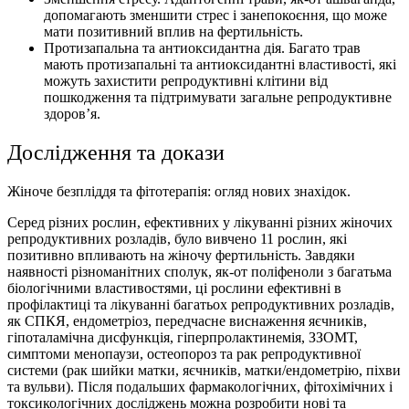
допомагають зменшити стрес і занепокоєння, що може
мати позитивний вплив на фертильність.
Протизапальна та антиоксидантна дія. Багато трав
мають протизапальні та антиоксидантні властивості, які
можуть захистити репродуктивні клітини від
пошкодження та підтримувати загальне репродуктивне
здоров’я.
Дослідження та докази
Жіноче безпліддя та фітотерапія: огляд нових знахідок.
Серед різних рослин, ефективних у лікуванні різних жіночих
репродуктивних розладів, було вивчено 11 рослин, які
позитивно впливають на жіночу фертильність. Завдяки
наявності різноманітних сполук, як-от поліфеноли з багатьма
біологічними властивостями, ці рослини ефективні в
профілактиці та лікуванні багатьох репродуктивних розладів,
як СПКЯ, ендометріоз, передчасне виснаження яєчників,
гіпоталамічна дисфункція, гіперпролактинемія, ЗЗОМТ,
симптоми менопаузи, остеопороз та рак репродуктивної
системи (рак шийки матки, яєчників, матки/ендометрію, піхви
та вульви). Після подальших фармакологічних, фітохімічних і
токсикологічних досліджень можна розробити нові та