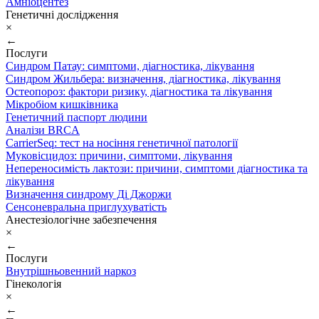
Амніоцентез
Генетичні дослідження
×
←
Послуги
Синдром Патау: симптоми, дiагностика, лiкування
Синдром Жильбера: визначення, діагностика, лікування
Остеопороз: фактори ризику, діагностика та лікування
Мікробіом кишківника
Генетичний паспорт людини
Аналізи BRCA
CarrierSeq: тест на носіння генетичної патології
Муковісцидоз: причини, симптоми, лікування
Непереносимість лактози: причини, симптоми діагностика та
лікування
Визначення синдрому Ді Джоржи
Сенсоневральна приглухуватість
Анестезіологічне забезпечення
×
←
Послуги
Внутрішньовенний наркоз
Гінекологія
×
←