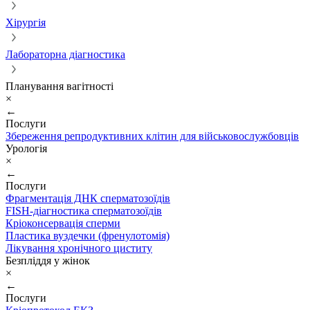
Хірургія
Лабораторна діагностика
Планування вагітності
×
←
Послуги
Збереження репродуктивних клітин для військовослужбовців
Урологія
×
←
Послуги
Фрагментація ДНК сперматозоїдів
FISH-діагностика сперматозоїдів
Кріоконсервація сперми
Пластика вуздечки (френулотомія)
Лікування хронічного циститу
Безпліддя у жінок
×
←
Послуги