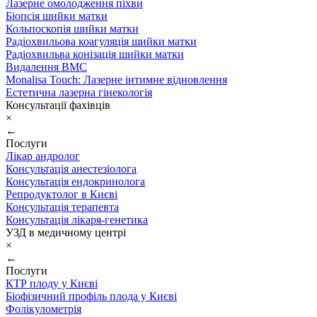
Лазерне омолодження піхви
Біопсія шийки матки
Кольпоскопія шийки матки
Радіохвильова коагуляція шийки матки
Радіохвильва конізація шийки матки
Видалення ВМС
Monalisa Touch: Лазерне інтимне відновлення
Естетична лазерна гінекологія
Консультації фахівців
×
←
Послуги
Лікар андролог
Консультація анестезіолога
Консультація ендокринолога
Репродуктолог в Києві
Консультація терапевта
Консультація лікаря-генетика
УЗД в медичному центрі
×
←
Послуги
КТР плоду у Києві
Біофізичний профіль плода у Києві
Фолікулометрія