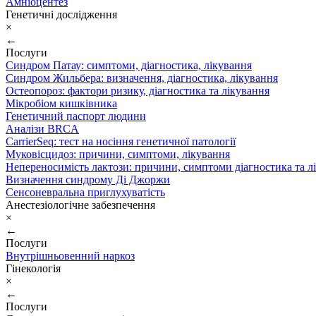
Амніоцентез
Генетичні дослідження
×
←
Послуги
Синдром Патау: симптоми, дiагностика, лiкування
Синдром Жильбера: визначення, діагностика, лікування
Остеопороз: фактори ризику, діагностика та лікування
Мікробіом кишківника
Генетичний паспорт людини
Аналізи BRCA
CarrierSeq: тест на носіння генетичної патології
Муковісцидоз: причини, симптоми, лікування
Непереносимість лактози: причини, симптоми діагностика та л
Визначення синдрому Ді Джоржи
Сенсоневральна приглухуватість
Анестезіологічне забезпечення
×
←
Послуги
Внутрішньовенний наркоз
Гінекологія
×
←
Послуги