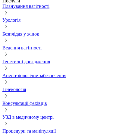
Послуги
Планування вагітності
Урологія
Безпліддя у жінок
Ведення вагітності
Генетичні дослідження
Анестезіологічне забезпечення
Гінекологія
Консультації фахівців
УЗД в медичному центрі
Процедури та маніпуляції