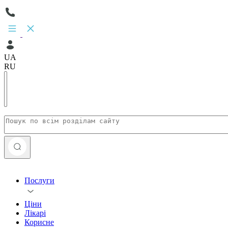
UA
RU
Послуги
Ціни
Лікарі
Корисне