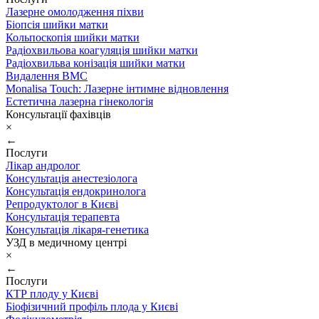
Лазерне омолодження піхви
Біопсія шийки матки
Кольпоскопія шийки матки
Радіохвильова коагуляція шийки матки
Радіохвильва конізація шийки матки
Видалення ВМС
Monalisa Touch: Лазерне інтимне відновлення
Естетична лазерна гінекологія
Консультації фахівців
×
←
Послуги
Лікар андролог
Консультація анестезіолога
Консультація ендокринолога
Репродуктолог в Києві
Консультація терапевта
Консультація лікаря-генетика
УЗД в медичному центрі
×
←
Послуги
КТР плоду у Києві
Біофізичний профіль плода у Києві