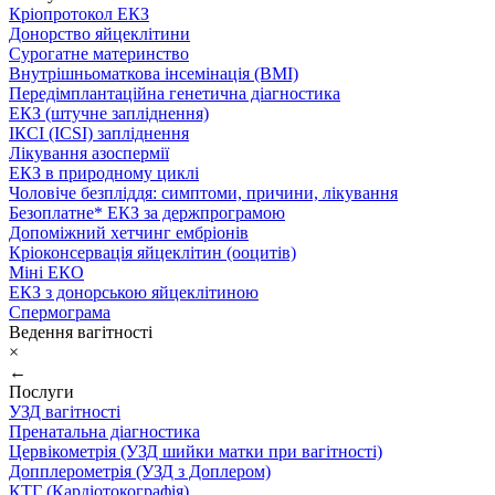
Кріопротокол ЕКЗ
Донорство яйцеклітини
Сурогатне материнство
Внутрішньоматкова інсемінація (ВМІ)
Передімплантаційна генетична діагностика
ЕКЗ (штучне запліднення)
ІКСІ (ICSI) запліднення
Лікування азоспермії
ЕКЗ в природному циклі
Чоловіче безпліддя: симптоми, причини, лікування
Безоплатне* ЕКЗ за держпрограмою
Допоміжний хетчинг ембріонів
Кріоконсервація яйцеклітин (ооцитів)
Міні ЕКО
ЕКЗ з донорською яйцеклітиною
Спермограма
Ведення вагітності
×
←
Послуги
УЗД вагітності
Пренатальна діагностика
Цервікометрія (УЗД шийки матки при вагітності)
Допплерометрія (УЗД з Доплером)
КТГ (Кардіотокографія)