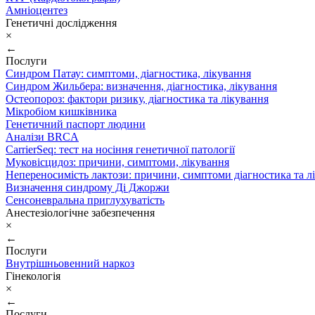
Амніоцентез
Генетичні дослідження
×
←
Послуги
Синдром Патау: симптоми, дiагностика, лiкування
Синдром Жильбера: визначення, діагностика, лікування
Остеопороз: фактори ризику, діагностика та лікування
Мікробіом кишківника
Генетичний паспорт людини
Аналізи BRCA
CarrierSeq: тест на носіння генетичної патології
Муковісцидоз: причини, симптоми, лікування
Непереносимість лактози: причини, симптоми діагностика та л
Визначення синдрому Ді Джоржи
Сенсоневральна приглухуватість
Анестезіологічне забезпечення
×
←
Послуги
Внутрішньовенний наркоз
Гінекологія
×
←
Послуги