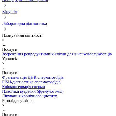
Хірургія
Лабораторна діагностика
Планування вагітності
×
←
Послуги
Збереження репродуктивних клітин для військовослужбовців
Урологія
×
←
Послуги
Фрагментація ДНК сперматозоїдів
FISH-діагностика сперматозоїдів
Кріоконсервація сперми
Пластика вуздечки (френулотомія)
Лікування хронічного циститу
Безпліддя у жінок
×
←
Послуги