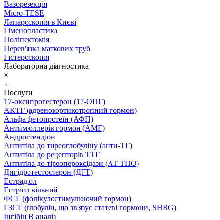
Вазорезекція
Micro-TESE
Лапароскопія в Києві
Гіменопластика
Поліпектомія
Перев'язка маткових труб
Гістероскопія
Лабораторна діагностика
×
←
Послуги
17-оксипрогестерон (17-ОПГ)
АКТГ (адренокортикотропний гормон)
Альфа фетопротеїн (АФП)
Антимюллерів гормон (АМГ)
Андростендіон
Антитіла до тиреоглобуліну (анти-ТГ)
Антитіла до рецепторів ТТГ
Антитіла до тіреопероксідази (АТ ТПО)
Дигідротестостерон (ДГТ)
Естрадіол
Естріол вільний
ФСГ (фолікулостимулюючий гормон)
ГЗСГ (глобулін, що зв'язує статеві гормони, SHBG)
Інгібін B аналіз