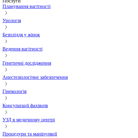
Послуги
Планування вагітності
Урологія
Безпліддя у жінок
Ведення вагітності
Генетичні дослідження
Анестезіологічне забезпечення
Гінекологія
Консультації фахівців
УЗД в медичному центрі
Процедури та маніпуляції