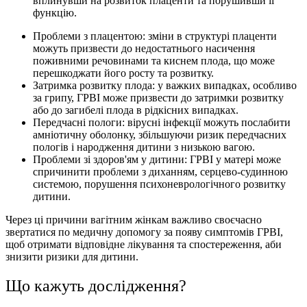
вплинувши на розвиток плаценти та порушивши її
функцію.
Проблеми з плацентою: зміни в структурі плаценти
можуть призвести до недостатнього насичення
поживними речовинами та киснем плода, що може
перешкоджати його росту та розвитку.
Затримка розвитку плода: у важких випадках, особливо
за грипу, ГРВІ може призвести до затримки розвитку
або до загибелі плода в рідкісних випадках.
Передчасні пологи: вірусні інфекції можуть послабити
амніотичну оболонку, збільшуючи ризик передчасних
пологів і народження дитини з низькою вагою.
Проблеми зі здоров'ям у дитини: ГРВІ у матері може
спричинити проблеми з диханням, серцево-судинною
системою, порушення психоневрологічного розвитку
дитини.
Через ці причини вагітним жінкам важливо своєчасно
звертатися по медичну допомогу за появу симптомів ГРВІ,
щоб отримати відповідне лікування та спостереження, аби
знизити ризики для дитини.
Що кажуть дослідження?