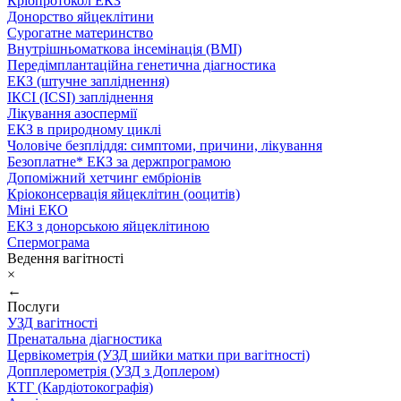
Кріопротокол ЕКЗ
Донорство яйцеклітини
Сурогатне материнство
Внутрішньоматкова інсемінація (ВМІ)
Передімплантаційна генетична діагностика
ЕКЗ (штучне запліднення)
ІКСІ (ICSI) запліднення
Лікування азоспермії
ЕКЗ в природному циклі
Чоловіче безпліддя: симптоми, причини, лікування
Безоплатне* ЕКЗ за держпрограмою
Допоміжний хетчинг ембріонів
Кріоконсервація яйцеклітин (ооцитів)
Міні ЕКО
ЕКЗ з донорською яйцеклітиною
Спермограма
Ведення вагітності
×
←
Послуги
УЗД вагітності
Пренатальна діагностика
Цервікометрія (УЗД шийки матки при вагітності)
Допплерометрія (УЗД з Доплером)
КТГ (Кардіотокографія)