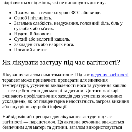
відрізняються від жінок, які не виношують дитину:
Лихоманка з температурою 38°C або вище.
Озноб і пітливість.
Загальна слабкість, нездужання, головний біль, біль у
суглобах або м'язах.
Нудота й блювота.
Сухий або вологий кашель.
Закладеність або набряк носа.
Поганий апетит.
Як лікувати застуду під час вагітності?
Лікування загалом симптоматичне. Під час
ведення вагітності
терапевт може призначити препарати для зниження
температури, усунення закладеності носа та усунення кашлю
— все це безпечно для матері та дитини. До того ж лікарі
вживають профілактичних заходів для усунення можливих
ускладнень, як-от плацентарна недостатність, загроза викидня
або внутрішньоутробні інфекції.
Найвідоміший препарат для лікування застуди під час
вагітності — парацетамол. Ця активна речовина вважається
безпечним для матері та дитини, загалом використовується