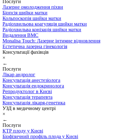
Послуги
Лазерне омолодження піхви
Біопсія шийки матки
Кольпоскопія шийки матки
Радіохвильова коагуляція шийки матки
Радіохвильва конізація шийки матки
Видалення ВМС
Monalisa Touch: Лазерне інтимне відновлення
Естетична лазерна гінекологія
Консультації фахівців
×
←
Послуги
Лікар андролог
Консультація анестезіолога
Консультація ендокринолога
Репродуктолог в Києві
Консультація терапевта
Консультація лікаря-генетика
УЗД в медичному центрі
×
←
Послуги
КТР плоду у Києві
Біофізичний профіль плода у Києві