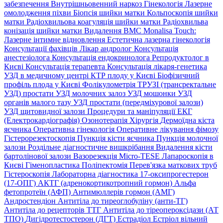
забезпечення
Внутрішньовенний наркоз
Гінекологія
Лазерне
омолодження піхви
Біопсія шийки матки
Кольпоскопія шийки
матки
Радіохвильова коагуляція шийки матки
Радіохвильва
конізація шийки матки
Видалення ВМС
Monalisa Touch:
Лазерне інтимне відновлення
Естетична лазерна гінекологія
Консультації фахівців
Лікар андролог
Консультація
анестезіолога
Консультація ендокринолога
Репродуктолог в
Києві
Консультація терапевта
Консультація лікаря-генетика
УЗД в медичному центрі
КТР плоду у Києві
Біофізичний
профіль плода у Києві
Фолікулометрія
ТРУЗІ (трансректальне
УЗД) простати
УЗД молочних залоз
УЗД мошонки
УЗД
органів малого тазу
УЗД простати (передміхурової залози)
УЗД щитовидної залози
Процедури та маніпуляції
ЕКГ
(Електрокардіографія)
Озонотерапія
Хірургія
Дермоїдна кіста
яєчника
Оперативна гінекологія
Оперативне лікування фімозу
Гістерорезектоскопія
Пункція кісти яєчника
Пункція молочної
залози
Роздільне діагностичне вишкрібання
Видалення кісти
бартолінової залози
Вазорезекція
Micro-TESE
Лапароскопія в
Києві
Гіменопластика
Поліпектомія
Перев'язка маткових труб
Гістероскопія
Лабораторна діагностика
17-оксипрогестерон
(17-ОПГ)
АКТГ (адренокортикотропний гормон)
Альфа
фетопротеїн (АФП)
Антимюллерів гормон (АМГ)
Андростендіон
Антитіла до тиреоглобуліну (анти-ТГ)
Антитіла до рецепторів ТТГ
Антитіла до тіреопероксідази (АТ
ТПО)
Дигідротестостерон (ДГТ)
Естрадіол
Естріол вільний