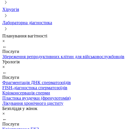
Хірургія
Лабораторна діагностика
Планування вагітності
×
←
Послуги
Збереження репродуктивних клітин для військовослужбовців
Урологія
×
←
Послуги
Фрагментація ДНК сперматозоїдів
FISH-діагностика сперматозоїдів
Кріоконсервація сперми
Пластика вуздечки (френулотомія)
Лікування хронічного циститу
Безпліддя у жінок
×
←
Послуги