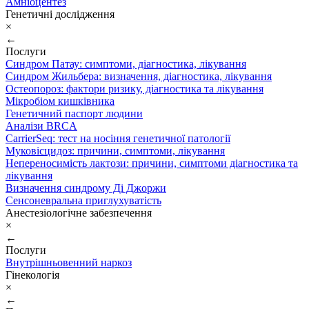
Амніоцентез
Генетичні дослідження
×
←
Послуги
Синдром Патау: симптоми, дiагностика, лiкування
Синдром Жильбера: визначення, діагностика, лікування
Остеопороз: фактори ризику, діагностика та лікування
Мікробіом кишківника
Генетичний паспорт людини
Аналізи BRCA
CarrierSeq: тест на носіння генетичної патології
Муковісцидоз: причини, симптоми, лікування
Непереносимість лактози: причини, симптоми діагностика та
лікування
Визначення синдрому Ді Джоржи
Сенсоневральна приглухуватість
Анестезіологічне забезпечення
×
←
Послуги
Внутрішньовенний наркоз
Гінекологія
×
←