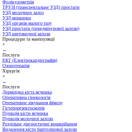
Фолікулометрія
ТРУЗІ (трансректальне УЗД) простати
УЗД молочних залоз
УЗД мошонки
УЗД органів малого тазу
УЗД простати (передміхурової залози)
УЗД щитовидної залози
Процедури та маніпуляції
×
←
Послуги
ЕКГ (Електрокардіографія)
Озонотерапія
Хірургія
×
←
Послуги
Дермоїдна кіста яєчника
Оперативна гінекологія
Оперативне лікування фімозу
Гістерорезектоскопія
Пункція кісти яєчника
Пункція молочної залози
Роздільне діагностичне вишкрібання
Видалення кісти бартолінової залози