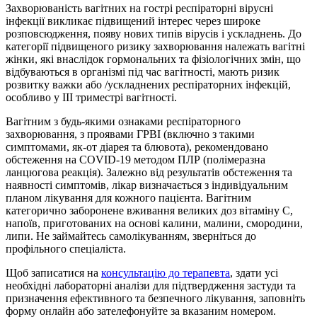
Захворюваність вагітних на гострі респіраторні вірусні
інфекції викликає підвищений інтерес через широке
розповсюдження, появу нових типів вірусів і ускладнень. До
категорії підвищеного ризику захворювання належать вагітні
жінки, які внаслідок гормональних та фізіологічних змін, що
відбуваються в організмі під час вагітності, мають ризик
розвитку важки або /ускладнених респіраторних інфекцій,
особливо у ІІІ триместрі вагітності.
Вагітним з будь-якими ознаками респіраторного
захворювання, з проявами ГРВІ (включно з такими
симптомами, як-от діарея та блювота), рекомендовано
обстеження на COVID-19 методом ПЛР (полімеразна
ланцюгова реакція). Залежно від результатів обстеження та
наявності симптомів, лікар визначається з індивідуальним
планом лікування для кожного пацієнта. Вагітним
категорично заборонене вживання великих доз вітаміну C,
напоїв, приготованих на основі калини, малини, смородини,
липи. Не займайтесь самолікуванням, зверніться до
профільного спеціаліста.
Щоб записатися на
консультацію до терапевта
, здати усі
необхідні лабораторні аналізи для підтвердження застуди та
призначення ефективного та безпечного лікування, заповніть
форму онлайн або зателефонуйте за вказаним номером.