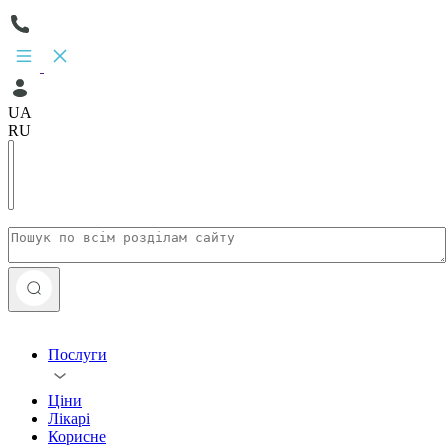
UA
RU
Послуги
Ціни
Лікарі
Корисне