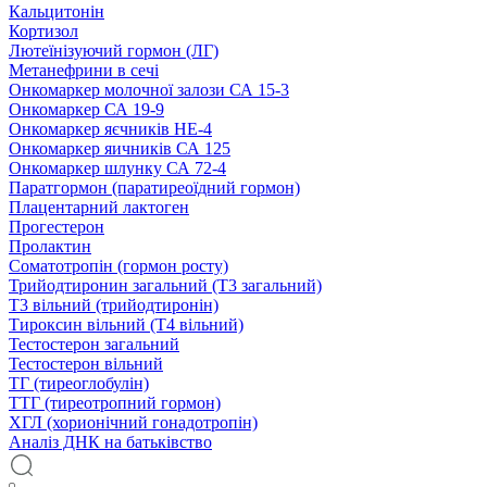
Кальцитонін
Кортизол
Лютеїнізуючий гормон (ЛГ)
Метанефрини в сечі
Онкомаркер молочної залози СА 15-3
Онкомаркер СА 19-9
Онкомаркер яєчників НЕ-4
Онкомаркер яичників СА 125
Онкомаркер шлунку СА 72-4
Паратгормон (паратиреоїдний гормон)
Плацентарний лактоген
Прогестерон
Пролактин
Соматотропін (гормон росту)
Трийодтиронин загальний (Т3 загальний)
Т3 вільний (трийодтиронін)
Тироксин вільний (Т4 вільний)
Тестостерон загальний
Тестостерон вільний
ТГ (тиреоглобулін)
ТТГ (тиреотропний гормон)
ХГЛ (хорионічний гонадотропін)
Аналіз ДНК на батьківство