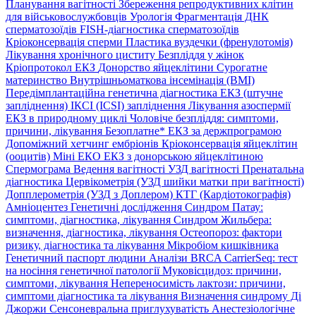
Планування вагітності
Збереження репродуктивних клітин
для військовослужбовців
Урологія
Фрагментація ДНК
сперматозоїдів
FISH-діагностика сперматозоїдів
Кріоконсервація сперми
Пластика вуздечки (френулотомія)
Лікування хронічного циститу
Безпліддя у жінок
Кріопротокол ЕКЗ
Донорство яйцеклітини
Сурогатне
материнство
Внутрішньоматкова інсемінація (ВМІ)
Передімплантаційна генетична діагностика
ЕКЗ (штучне
запліднення)
ІКСІ (ICSI) запліднення
Лікування азоспермії
ЕКЗ в природному циклі
Чоловіче безпліддя: симптоми,
причини, лікування
Безоплатне* ЕКЗ за держпрограмою
Допоміжний хетчинг ембріонів
Кріоконсервація яйцеклітин
(ооцитів)
Міні ЕКО
ЕКЗ з донорською яйцеклітиною
Спермограма
Ведення вагітності
УЗД вагітності
Пренатальна
діагностика
Цервікометрія (УЗД шийки матки при вагітності)
Допплерометрія (УЗД з Доплером)
КТГ (Кардіотокографія)
Амніоцентез
Генетичні дослідження
Синдром Патау:
симптоми, дiагностика, лiкування
Синдром Жильбера:
визначення, діагностика, лікування
Остеопороз: фактори
ризику, діагностика та лікування
Мікробіом кишківника
Генетичний паспорт людини
Аналізи BRCA
CarrierSeq: тест
на носіння генетичної патології
Муковісцидоз: причини,
симптоми, лікування
Непереносимість лактози: причини,
симптоми діагностика та лікування
Визначення синдрому Ді
Джоржи
Сенсоневральна приглухуватість
Анестезіологічне