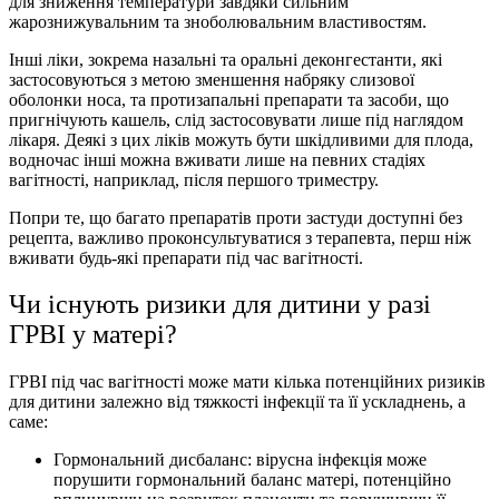
для зниження температури завдяки сильним
жарознижувальним та зноболювальним властивостям.
Інші ліки, зокрема назальні та оральні деконгестанти, які
застосовуються з метою зменшення набряку слизової
оболонки носа, та протизапальні препарати та засоби, що
пригнічують кашель, слід застосовувати лише під наглядом
лікаря. Деякі з цих ліків можуть бути шкідливими для плода,
водночас інші можна вживати лише на певних стадіях
вагітності, наприклад, після першого триместру.
Попри те, що багато препаратiв проти застуди доступні без
рецепта, важливо проконсультуватися з терапевта, перш ніж
вживати будь-які препарати під час вагітності.
Чи існують ризики для дитини у разі
ГРВІ у матері?
ГРВІ під час вагітності може мати кілька потенційних ризиків
для дитини залежно від тяжкості інфекції та її ускладнень, а
саме:
Гормональний дисбаланс: вірусна інфекція може
порушити гормональний баланс матері, потенційно