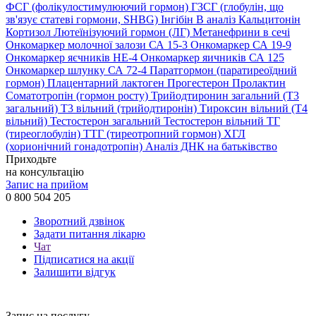
ФСГ (фолікулостимулюючий гормон)
ГЗСГ (глобулін, що
зв'язує статеві гормони, SHBG)
Інгібін B аналіз
Кальцитонін
Кортизол
Лютеїнізуючий гормон (ЛГ)
Метанефрини в сечі
Онкомаркер молочної залози СА 15-3
Онкомаркер СА 19-9
Онкомаркер яєчників НЕ-4
Онкомаркер яичників СА 125
Онкомаркер шлунку СА 72-4
Паратгормон (паратиреоїдний
гормон)
Плацентарний лактоген
Прогестерон
Пролактин
Соматотропін (гормон росту)
Трийодтиронин загальний (Т3
загальний)
Т3 вільний (трийодтиронін)
Тироксин вільний (Т4
вільний)
Тестостерон загальний
Тестостерон вільний
ТГ
(тиреоглобулін)
ТТГ (тиреотропний гормон)
ХГЛ
(хорионічний гонадотропін)
Аналіз ДНК на батьківство
Приходьте
на консультацію
Запис на прийом
0 800 504 205
Зворотний дзвінок
Задати питання лікарю
Чат
Підписатися на акції
Залишити відгук
Запис на послугу