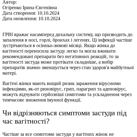
Автор:
Огіренко Ірина Євгенівна
Дата створення: 10.10.2024
Дата оновлення: 10.10.2024
ГРВІ вражає насамперед дихальну систему, що призводить до
запалення в носі, горлі, бронхах і легенях. Ці інфекції частіше
зустрічаються в осінньо-зимові місяці. Якщо жінка до
вагітності переносила застуду легко та могла вживати
рекомендовані препарати без негативних реакцій, то за
вагітності застуда може протікати складніше, а вибір
препаратів значно зменшується через стан здоров'я майбутньої
матері.
Вагітні жінки мають вищий ризик зараження вірусними
інфекціями, як-от риновірус, грип, парагрип та аденовірус,
можуть відчувати серйозніші симптоми та ускладнення через
тимчасове зниження імунної функції.
Чи відрізняються симптоми застуди під
час вагітності?
Частіше за все симптоми застуди у вагітних жінок не