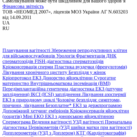
Самолікування може бути шкідливим для вашого здоров’я
Фінансова звітність
ТОВ «НЕОМЕД 2007», ліцензія МОЗ України АГ N.603203
від 14.09.2011
UA
RU
Планування вагітності
Збереження репродуктивних клітин
для військовослужбовців
Урологія
Фрагментація ДНК
сперматозоїдів
FISH-діагностика сперматозоїдів
Кріоконсервація сперми
Пластика вуздечки (френулотомія)
Лікування хронічного циститу
Безпліддя у жінок
Кріопротокол ЕКЗ
Донорство яйцеклітини
Сурогатне
материнство
Внутрішньоматкова інсемінація (ВМІ)
Передімплантаційна генетична діагностика
ЕКЗ (штучне
запліднення)
ІКСІ (ICSI) запліднення
Лікування азоспермії
ЕКЗ в природному циклі
Чоловіче безпліддя: симптоми,
причини, лікування
Безоплатне* ЕКЗ за держпрограмою
Допоміжний хетчинг ембріонів
Кріоконсервація яйцеклітин
(ооцитів)
Міні ЕКО
ЕКЗ з донорською яйцеклітиною
Спермограма
Ведення вагітності
УЗД вагітності
Пренатальна
діагностика
Цервікометрія (УЗД шийки матки при вагітності)
Допплерометрія (УЗД з Доплером)
КТГ (Кардіотокографія)