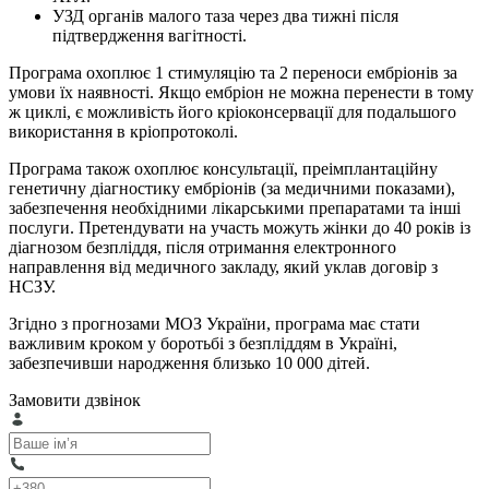
УЗД органів малого таза через два тижні після
підтвердження вагітності.
Програма охоплює 1 стимуляцію та 2 переноси ембріонів за
умови їх наявності. Якщо ембріон не можна перенести в тому
ж циклі, є можливість його кріоконсервації для подальшого
використання в кріопротоколі.
Програма також охоплює консультації, преімплантаційну
генетичну діагностику ембріонів (за медичними показами),
забезпечення необхідними лікарськими препаратами та інші
послуги. Претендувати на участь можуть жінки до 40 років із
діагнозом безпліддя, після отримання електронного
направлення від медичного закладу, який уклав договір з
НСЗУ.
Згідно з прогнозами МОЗ України, програма має стати
важливим кроком у боротьбі з безпліддям в Україні,
забезпечивши народження близько 10 000 дітей.
Замовити дзвінок