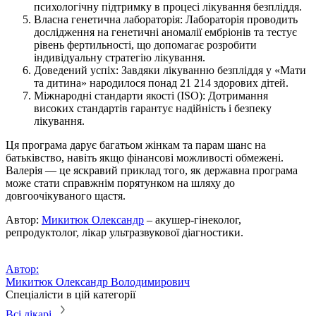
психологічну підтримку в процесі лікування безпліддя.
Власна генетична лабораторія: Лабораторія проводить
дослідження на генетичні аномалії ембріонів та тестує
рівень фертильності, що допомагає розробити
індивідуальну стратегію лікування.
Доведений успіх: Завдяки лікуванню безпліддя у «Мати
та дитина» народилося понад 21 214 здорових дітей.
Міжнародні стандарти якості (ISO): Дотримання
високих стандартів гарантує надійність і безпеку
лікування.
Ця програма дарує багатьом жінкам та парам шанс на
батьківство, навіть якщо фінансові можливості обмежені.
Валерія — це яскравий приклад того, як державна програма
може стати справжнім порятунком на шляху до
довгоочікуваного щастя.
Автор:
Микитюк Олександр
– акушер-гінеколог,
репродуктолог, лікар ультразвукової діагностики.
Автор:
Микитюк Олександр Володимирович
Спеціалісти в цій категорії
Всі лікарі