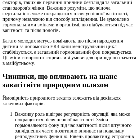
факторів, таких як первинні причини безпліддя та загальний
стан здоров'я жінки. Важливо розуміти, що жіноча
фертильність може покращитися після успішної вагітності,
причому незалежно від способу запліднення. Це зумовлено
гормональними змінами в організмі, що відбуваються під час
вагітності та після пологів.
Багато молодих матусь помічають, що після народження
дитини за допомогою ЕКЗ їхній менструальний цикл
стабілізується, а загальний гормональний фон покращується.
Ці зміни створюють сприятливі умови для природного зачаття
в майбутньому.
Чинники, що впливають на шанс
завагітніти природним шляхом
Ймовірність природного зачаття залежить від декількох
ключових факторів:
Важливу роль відіграє регулярність овуляції, яка може
покращитися після першої вагітності. Зміна
гормонального фону під час вагітності після штучного
запліднення часто позитивно впливає на подальшу
репродуктивну функцію. Рівень пролактину, естрогенів