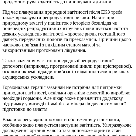
продемонстрував здатність до виношування дитини.
Під час планування природної вагітності після ЕКЗ треба
також враховувати репродуктивні ризики. Навіть при
природному зачатті у пацієнток з історією безпліддя чи
попередніх репродуктивних втручань підвищується частота
деяких ускладнень вагітності – зростає ризик гестаційного
діабету, передчасних пологів та прееклампсії. Причини цього
частково пов’язані з вихідним станом матері та
використаними протоколами лікування.
Також значення має тип попередньої репродуктивної
допомоги (наприклад, програмовані цикли при кріопереносі),
оскільки окремі підходи пов’язані з відмінностями в ризиках
акушерських ускладнень.
Гормональна терапія зазвичай не потрібна для підтримки
природної вагітності, оскільки організм самостійно виробляє
необхідні гормони. Але лікар може призначити додаткову
підтримку у вигляді вітамінів та мінералів для оптимальної
підготовки до зачаття.
Важливо регулярно проходити обстеження у гінеколога,
особливо якщо планується наступна вагітність. Ультразвукове
дослідження органів малого таза допоможе оцінити стан
репродуктивної системи та виявити можливі зміни, які могли