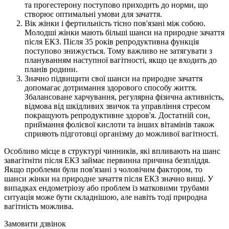
та прогестерону поступово приходить до норми, що
створює оптимальні умови для зачаття.
Вік жінки і фертильність тісно пов'язані між собою.
Молодші жінки мають більші шанси на природне зачаття
після ЕКЗ. Після 35 років репродуктивна функція
поступово знижується. Тому важливо не затягувати з
плануванням наступної вагітності, якщо це входить до
планів родини.
Значно підвищити свої шанси на природне зачаття
допомагає дотримання здорового способу життя.
Збалансоване харчування, регулярна фізична активність,
відмова від шкідливих звичок та управління стресом
покращують репродуктивне здоров'я. Достатній сон,
приймання фолієвої кислоти та інших вітамінів також
сприяють підготовці організму до можливої вагітності.
Особливо місце в структурі чинників, які впливають на шанс
завагітніти після ЕКЗ займає первинна причина безпліддя.
Якщо проблеми були пов'язані з чоловічим фактором, то
шанси жінки на природне зачаття після ЕКЗ значно вищі. У
випадках ендометріозу або проблем із матковими трубами
ситуація може бути складнішою, але навіть тоді природна
вагітність можлива.
Замовити дзвінок