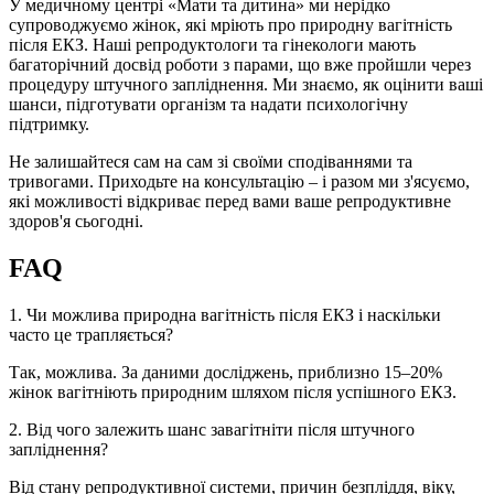
У медичному центрі «Мати та дитина» ми нерідко
супроводжуємо жінок, які мріють про природну вагітність
після ЕКЗ. Наші репродуктологи та гінекологи мають
багаторічний досвід роботи з парами, що вже пройшли через
процедуру штучного запліднення. Ми знаємо, як оцінити ваші
шанси, підготувати організм та надати психологічну
підтримку.
Не залишайтеся сам на сам зі своїми сподіваннями та
тривогами. Приходьте на консультацію – і разом ми з'ясуємо,
які можливості відкриває перед вами ваше репродуктивне
здоров'я сьогодні.
FAQ
1. Чи можлива природна вагітність після ЕКЗ і наскільки
часто це трапляється?
Так, можлива. За даними досліджень, приблизно 15–20%
жінок вагітніють природним шляхом після успішного ЕКЗ.
2. Від чого залежить шанс завагітніти після штучного
запліднення?
Від стану репродуктивної системи, причин безпліддя, віку,