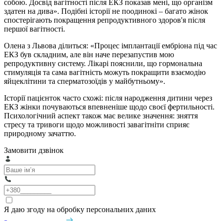
собою. Досвід вагітності після ЕКЗ показав мені, що організм
здатен на дива». Подібні історії не поодинокі – багато жінок
спостерігають покращення репродуктивного здоров'я після
першої вагітності.
Олена з Львова ділиться: «Процес імплантації ембріона під час
ЕКЗ був складним, але він наче перезапустив мою
репродуктивну систему. Лікарі пояснили, що гормональна
стимуляція та сама вагітність можуть покращити взаємодію
яйцеклітини та сперматозоїдів у майбутньому».
Історії пацієнток часто схожі: після народження дитини через
ЕКЗ жінки почуваються впевненіше щодо своєї фертильності.
Психологічний аспект також має велике значення: зняття
стресу та тривоги щодо можливості завагітніти сприяє
природному зачаттю.
Замовити дзвінок
Я даю згоду на обробку персональних даних