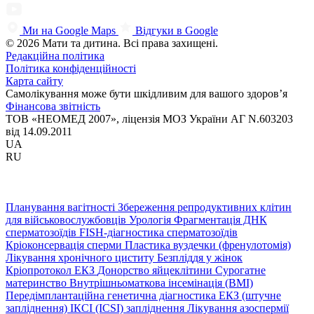
Ми на Google Maps
Відгуки в Google
© 2026 Мати та дитина. Всі права захищені.
Редакційна політика
Політика конфіденційності
Карта сайту
Самолікування може бути шкідливим для вашого здоров’я
Фінансова звітність
ТОВ «НЕОМЕД 2007», ліцензія МОЗ України АГ N.603203
від 14.09.2011
UA
RU
Планування вагітності
Збереження репродуктивних клітин
для військовослужбовців
Урологія
Фрагментація ДНК
сперматозоїдів
FISH-діагностика сперматозоїдів
Кріоконсервація сперми
Пластика вуздечки (френулотомія)
Лікування хронічного циститу
Безпліддя у жінок
Кріопротокол ЕКЗ
Донорство яйцеклітини
Сурогатне
материнство
Внутрішньоматкова інсемінація (ВМІ)
Передімплантаційна генетична діагностика
ЕКЗ (штучне
запліднення)
ІКСІ (ICSI) запліднення
Лікування азоспермії