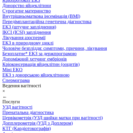
Кріопротокол ЕКЗ
Донорство яйцеклітини
Сурогатне материнство
Внутрішньоматкова інсемінація (ВМІ)
Передімплантаційна генетична діагностика
ЕКЗ (штучне запліднення)
ІКСІ (ICSI) запліднення
Лікування азоспермії
ЕКЗ в природному циклі
Чоловіче безпліддя: симптоми, причини, лікування
Безоплатне* ЕКЗ за держпрограмою
Допоміжний хетчинг ембріонів
Кріоконсервація яйцеклітин (ооцитів)
Міні ЕКО
ЕКЗ з донорською яйцеклітиною
Спермограма
Ведення вагітності
×
←
Послуги
УЗД вагітності
Пренатальна діагностика
Цервікометрія (УЗД шийки матки при вагітності)
Допплерометрія (УЗД з Доплером)
КТГ (Кардіотокографія)