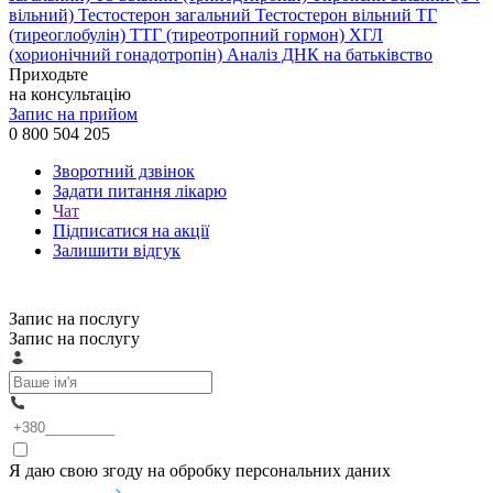
вільний)
Тестостерон загальний
Тестостерон вільний
ТГ
(тиреоглобулін)
ТТГ (тиреотропний гормон)
ХГЛ
(хорионічний гонадотропін)
Аналіз ДНК на батьківство
Приходьте
на консультацію
Запис на прийом
0 800 504 205
Зворотний дзвінок
Задати питання лікарю
Чат
Підписатися на акції
Залишити відгук
Запис на послугу
Запис на послугу
Я даю свою згоду на обробку персональних даних