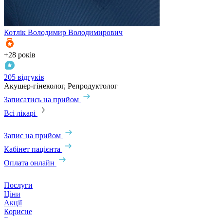
Котлік
Володимир Володимирович
К
+28 років
+
205 відгуків
3
Акушер-гінеколог, Репродуктолог
А
Записатись на прийом
З
Всі лікарі
Запис на прийом
Кабінет пацієнта
Оплата онлайн
Послуги
Ціни
Акції
Корисне