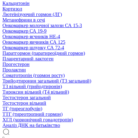
Кальцитонін
Кортизол
Лютеїнізуючий гормон (ЛГ)
Метанефрини в сечі
Онкомаркер молочної залози СА 15-3
Онкомаркер СА 19-9
Онкомаркер яєчників НЕ-4
Онкомаркер яичників СА 125
Онкомаркер шлунку СА 72-4
Паратгормон (паратиреоїдний гормон)
Плацентарний лактоген
Прогестерон
Пролактин
Соматотропін (гормон росту)
Трийодтиронин загальний (Т3 загальний)
Т3 вільний (трийодтиронін)
Тироксин вільний (Т4 вільний)
Тестостерон загальний
Тестостерон вільний
ТГ (тиреоглобулін)
ТТГ (тиреотропний гормон)
ХГЛ (хорионічний гонадотропін)
Аналіз ДНК на батьківство