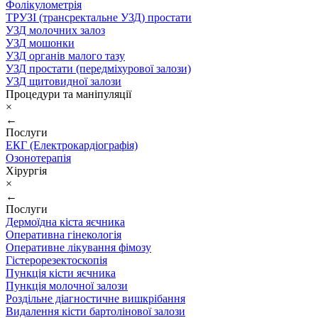
Фолікулометрія
ТРУЗІ (трансректальне УЗД) простати
УЗД молочних залоз
УЗД мошонки
УЗД органів малого тазу
УЗД простати (передміхурової залози)
УЗД щитовидної залози
Процедури та маніпуляції
×
←
Послуги
ЕКГ (Електрокардіографія)
Озонотерапія
Хірургія
×
←
Послуги
Дермоїдна кіста яєчника
Оперативна гінекологія
Оперативне лікування фімозу
Гістерорезектоскопія
Пункція кісти яєчника
Пункція молочної залози
Роздільне діагностичне вишкрібання
Видалення кісти бартолінової залози