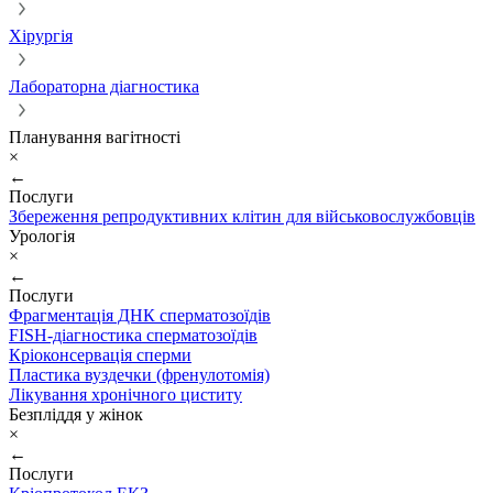
Хірургія
Лабораторна діагностика
Планування вагітності
×
←
Послуги
Збереження репродуктивних клітин для військовослужбовців
Урологія
×
←
Послуги
Фрагментація ДНК сперматозоїдів
FISH-діагностика сперматозоїдів
Кріоконсервація сперми
Пластика вуздечки (френулотомія)
Лікування хронічного циститу
Безпліддя у жінок
×
←
Послуги