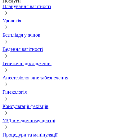
Послуги
Планування вагітності
Урологія
Безпліддя у жінок
Ведення вагітності
Генетичні дослідження
Анестезіологічне забезпечення
Гінекологія
Консультації фахівців
УЗД в медичному центрі
Процедури та маніпуляції