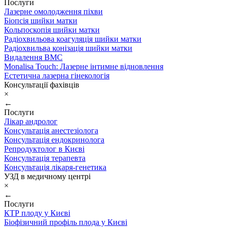
Послуги
Лазерне омолодження піхви
Біопсія шийки матки
Кольпоскопія шийки матки
Радіохвильова коагуляція шийки матки
Радіохвильва конізація шийки матки
Видалення ВМС
Monalisa Touch: Лазерне інтимне відновлення
Естетична лазерна гінекологія
Консультації фахівців
×
←
Послуги
Лікар андролог
Консультація анестезіолога
Консультація ендокринолога
Репродуктолог в Києві
Консультація терапевта
Консультація лікаря-генетика
УЗД в медичному центрі
×
←
Послуги
КТР плоду у Києві
Біофізичний профіль плода у Києві