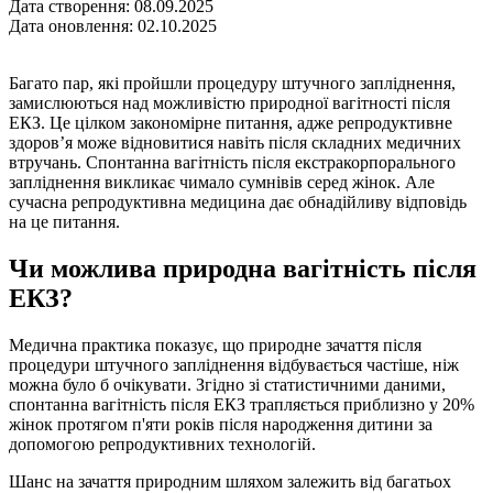
Дата створення: 08.09.2025
Дата оновлення: 02.10.2025
Багато пар, які пройшли процедуру штучного запліднення,
замислюються над можливістю природної вагітності після
ЕКЗ. Це цілком закономірне питання, адже репродуктивне
здоров’я може відновитися навіть після складних медичних
втручань. Спонтанна вагітність після екстракорпорального
запліднення викликає чимало сумнівів серед жінок. Але
сучасна репродуктивна медицина дає обнадійливу відповідь
на це питання.
Чи можлива природна вагітність після
ЕКЗ?
Медична практика показує, що природне зачаття після
процедури штучного запліднення відбувається частіше, ніж
можна було б очікувати. Згідно зі статистичними даними,
спонтанна вагітність після ЕКЗ трапляється приблизно у 20%
жінок протягом п'яти років після народження дитини за
допомогою репродуктивних технологій.
Шанс на зачаття природним шляхом залежить від багатьох