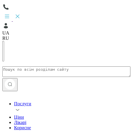
UA
RU
Послуги
Ціни
Лікарі
Корисне