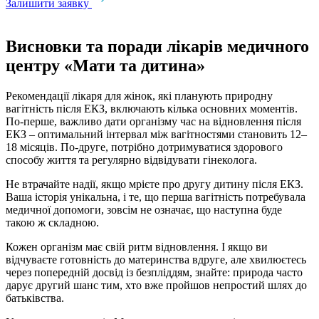
Залишити заявку
Висновки та поради лікарів медичного
центру «Мати та дитина»
Рекомендації лікаря для жінок, які планують природну
вагітність після ЕКЗ, включають кілька основних моментів.
По-перше, важливо дати організму час на відновлення після
ЕКЗ – оптимальний інтервал між вагітностями становить 12–
18 місяців. По-друге, потрібно дотримуватися здорового
способу життя та регулярно відвідувати гінеколога.
Не втрачайте надії, якщо мрієте про другу дитину після ЕКЗ.
Ваша історія унікальна, і те, що перша вагітність потребувала
медичної допомоги, зовсім не означає, що наступна буде
такою ж складною.
Кожен організм має свій ритм відновлення. І якщо ви
відчуваєте готовність до материнства вдруге, але хвилюєтесь
через попередній досвід із безпліддям, знайте: природа часто
дарує другий шанс тим, хто вже пройшов непростий шлях до
батьківства.