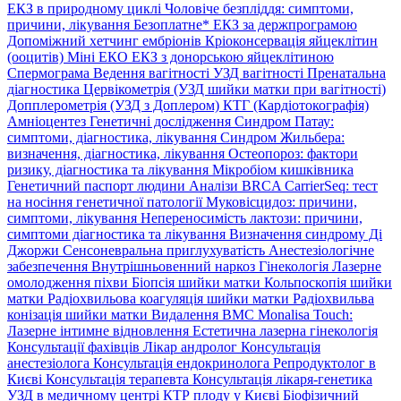
ЕКЗ в природному циклі
Чоловіче безпліддя: симптоми,
причини, лікування
Безоплатне* ЕКЗ за держпрограмою
Допоміжний хетчинг ембріонів
Кріоконсервація яйцеклітин
(ооцитів)
Міні ЕКО
ЕКЗ з донорською яйцеклітиною
Спермограма
Ведення вагітності
УЗД вагітності
Пренатальна
діагностика
Цервікометрія (УЗД шийки матки при вагітності)
Допплерометрія (УЗД з Доплером)
КТГ (Кардіотокографія)
Амніоцентез
Генетичні дослідження
Синдром Патау:
симптоми, дiагностика, лiкування
Синдром Жильбера:
визначення, діагностика, лікування
Остеопороз: фактори
ризику, діагностика та лікування
Мікробіом кишківника
Генетичний паспорт людини
Аналізи BRCA
CarrierSeq: тест
на носіння генетичної патології
Муковісцидоз: причини,
симптоми, лікування
Непереносимість лактози: причини,
симптоми діагностика та лікування
Визначення синдрому Ді
Джоржи
Сенсоневральна приглухуватість
Анестезіологічне
забезпечення
Внутрішньовенний наркоз
Гінекологія
Лазерне
омолодження піхви
Біопсія шийки матки
Кольпоскопія шийки
матки
Радіохвильова коагуляція шийки матки
Радіохвильва
конізація шийки матки
Видалення ВМС
Monalisa Touch:
Лазерне інтимне відновлення
Естетична лазерна гінекологія
Консультації фахівців
Лікар андролог
Консультація
анестезіолога
Консультація ендокринолога
Репродуктолог в
Києві
Консультація терапевта
Консультація лікаря-генетика
УЗД в медичному центрі
КТР плоду у Києві
Біофізичний