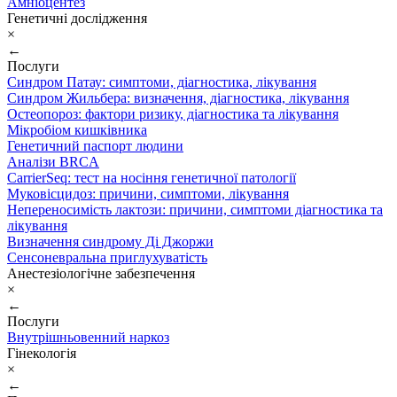
Амніоцентез
Генетичні дослідження
×
←
Послуги
Синдром Патау: симптоми, дiагностика, лiкування
Синдром Жильбера: визначення, діагностика, лікування
Остеопороз: фактори ризику, діагностика та лікування
Мікробіом кишківника
Генетичний паспорт людини
Аналізи BRCA
CarrierSeq: тест на носіння генетичної патології
Муковісцидоз: причини, симптоми, лікування
Непереносимість лактози: причини, симптоми діагностика та
лікування
Визначення синдрому Ді Джоржи
Сенсоневральна приглухуватість
Анестезіологічне забезпечення
×
←
Послуги
Внутрішньовенний наркоз
Гінекологія
×
←