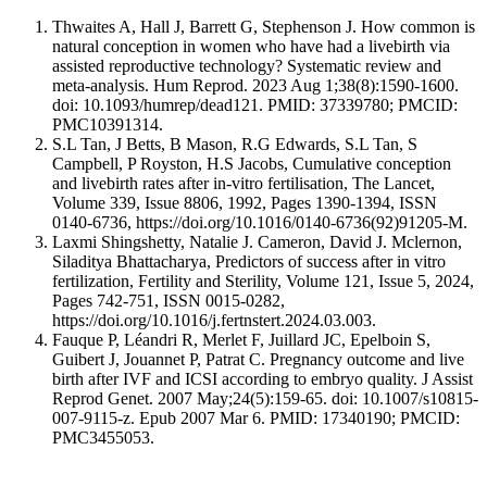
Thwaites A, Hall J, Barrett G, Stephenson J. How common is
natural conception in women who have had a livebirth via
assisted reproductive technology? Systematic review and
meta-analysis. Hum Reprod. 2023 Aug 1;38(8):1590-1600.
doi: 10.1093/humrep/dead121. PMID: 37339780; PMCID:
PMC10391314.
S.L Tan, J Betts, B Mason, R.G Edwards, S.L Tan, S
Campbell, P Royston, H.S Jacobs, Cumulative conception
and livebirth rates after in-vitro fertilisation, The Lancet,
Volume 339, Issue 8806, 1992, Pages 1390-1394, ISSN
0140-6736, https://doi.org/10.1016/0140-6736(92)91205-M.
Laxmi Shingshetty, Natalie J. Cameron, David J. Mclernon,
Siladitya Bhattacharya, Predictors of success after in vitro
fertilization, Fertility and Sterility, Volume 121, Issue 5, 2024,
Pages 742-751, ISSN 0015-0282,
https://doi.org/10.1016/j.fertnstert.2024.03.003.
Fauque P, Léandri R, Merlet F, Juillard JC, Epelboin S,
Guibert J, Jouannet P, Patrat C. Pregnancy outcome and live
birth after IVF and ICSI according to embryo quality. J Assist
Reprod Genet. 2007 May;24(5):159-65. doi: 10.1007/s10815-
007-9115-z. Epub 2007 Mar 6. PMID: 17340190; PMCID:
PMC3455053.