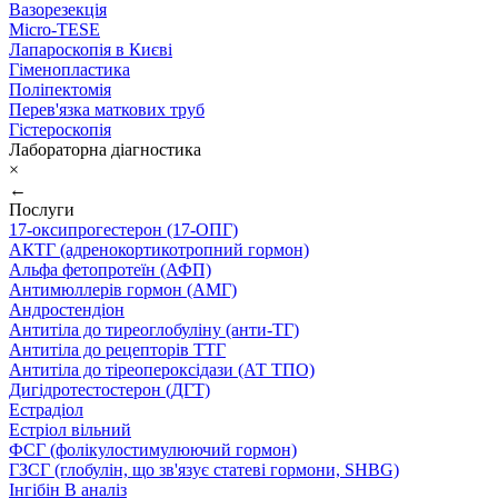
Вазорезекція
Micro-TESE
Лапароскопія в Києві
Гіменопластика
Поліпектомія
Перев'язка маткових труб
Гістероскопія
Лабораторна діагностика
×
←
Послуги
17-оксипрогестерон (17-ОПГ)
АКТГ (адренокортикотропний гормон)
Альфа фетопротеїн (АФП)
Антимюллерів гормон (АМГ)
Андростендіон
Антитіла до тиреоглобуліну (анти-ТГ)
Антитіла до рецепторів ТТГ
Антитіла до тіреопероксідази (АТ ТПО)
Дигідротестостерон (ДГТ)
Естрадіол
Естріол вільний
ФСГ (фолікулостимулюючий гормон)
ГЗСГ (глобулін, що зв'язує статеві гормони, SHBG)
Інгібін B аналіз