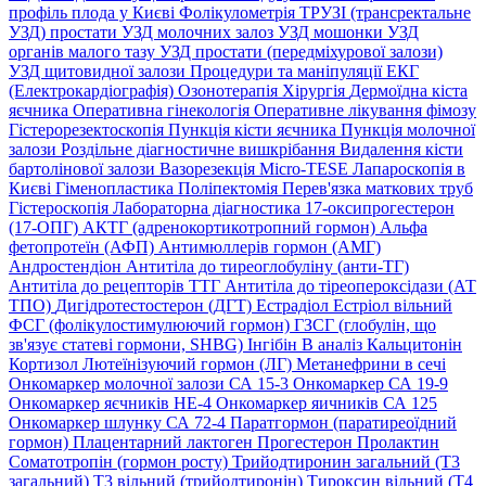
профіль плода у Києві
Фолікулометрія
ТРУЗІ (трансректальне
УЗД) простати
УЗД молочних залоз
УЗД мошонки
УЗД
органів малого тазу
УЗД простати (передміхурової залози)
УЗД щитовидної залози
Процедури та маніпуляції
ЕКГ
(Електрокардіографія)
Озонотерапія
Хірургія
Дермоїдна кіста
яєчника
Оперативна гінекологія
Оперативне лікування фімозу
Гістерорезектоскопія
Пункція кісти яєчника
Пункція молочної
залози
Роздільне діагностичне вишкрібання
Видалення кісти
бартолінової залози
Вазорезекція
Micro-TESE
Лапароскопія в
Києві
Гіменопластика
Поліпектомія
Перев'язка маткових труб
Гістероскопія
Лабораторна діагностика
17-оксипрогестерон
(17-ОПГ)
АКТГ (адренокортикотропний гормон)
Альфа
фетопротеїн (АФП)
Антимюллерів гормон (АМГ)
Андростендіон
Антитіла до тиреоглобуліну (анти-ТГ)
Антитіла до рецепторів ТТГ
Антитіла до тіреопероксідази (АТ
ТПО)
Дигідротестостерон (ДГТ)
Естрадіол
Естріол вільний
ФСГ (фолікулостимулюючий гормон)
ГЗСГ (глобулін, що
зв'язує статеві гормони, SHBG)
Інгібін B аналіз
Кальцитонін
Кортизол
Лютеїнізуючий гормон (ЛГ)
Метанефрини в сечі
Онкомаркер молочної залози СА 15-3
Онкомаркер СА 19-9
Онкомаркер яєчників НЕ-4
Онкомаркер яичників СА 125
Онкомаркер шлунку СА 72-4
Паратгормон (паратиреоїдний
гормон)
Плацентарний лактоген
Прогестерон
Пролактин
Соматотропін (гормон росту)
Трийодтиронин загальний (Т3
загальний)
Т3 вільний (трийодтиронін)
Тироксин вільний (Т4