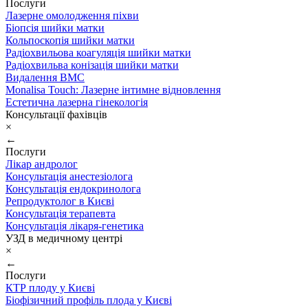
Послуги
Лазерне омолодження піхви
Біопсія шийки матки
Кольпоскопія шийки матки
Радіохвильова коагуляція шийки матки
Радіохвильва конізація шийки матки
Видалення ВМС
Monalisa Touch: Лазерне інтимне відновлення
Естетична лазерна гінекологія
Консультації фахівців
×
←
Послуги
Лікар андролог
Консультація анестезіолога
Консультація ендокринолога
Репродуктолог в Києві
Консультація терапевта
Консультація лікаря-генетика
УЗД в медичному центрі
×
←
Послуги
КТР плоду у Києві
Біофізичний профіль плода у Києві