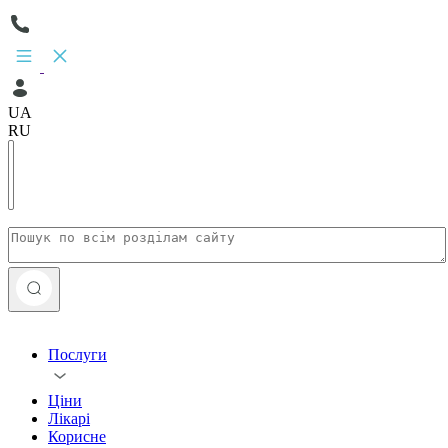
UA
RU
Послуги
Ціни
Лікарі
Корисне