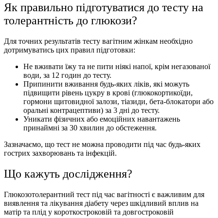
Як правильно підготуватися до тесту на
толерантність до глюкози?
Для точних результатів тесту вагітним жінкам необхідно
дотримуватись цих правил підготовки:
Не вживати їжу та не пити ніякі напої, крім негазованої
води, за 12 годин до тесту.
Припинити вживання будь-яких ліків, які можуть
підвищити рівень цукру в крові (глюкокортикоїди,
гормони щитовидної залози, тіазиди, бета-блокатори або
оральні контрацептиви) за 3 дні до тесту.
Уникати фізичних або емоційних навантажень
принаймні за 30 хвилин до обстеження.
Зазначаємо, що тест не можна проводити під час будь-яких
гострих захворювань та інфекцій.
Що кажуть дослідження?
Глюкозотолерантний тест під час вагітності є важливим для
виявлення та лікування діабету через шкідливий вплив на
матір та плід у короткостроковій та довгостроковій