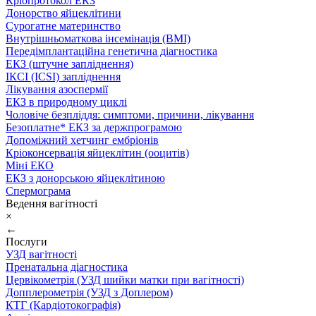
Кріопротокол ЕКЗ
Донорство яйцеклітини
Сурогатне материнство
Внутрішньоматкова інсемінація (ВМІ)
Передімплантаційна генетична діагностика
ЕКЗ (штучне запліднення)
ІКСІ (ICSI) запліднення
Лікування азоспермії
ЕКЗ в природному циклі
Чоловіче безпліддя: симптоми, причини, лікування
Безоплатне* ЕКЗ за держпрограмою
Допоміжний хетчинг ембріонів
Кріоконсервація яйцеклітин (ооцитів)
Міні ЕКО
ЕКЗ з донорською яйцеклітиною
Спермограма
Ведення вагітності
×
←
Послуги
УЗД вагітності
Пренатальна діагностика
Цервікометрія (УЗД шийки матки при вагітності)
Допплерометрія (УЗД з Доплером)
КТГ (Кардіотокографія)