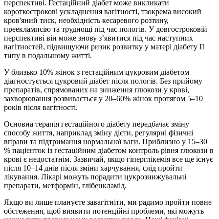
перспективі. Гестаційний діабет може викликати
короткострокові ускладнення вагітності, тзокрема високий
кров'яний тиск, необхідність кесаревого розтину,
прееклампсію та труднощі під час пологів. У довгостроковій
перспективі він може знову з’явитися під час наступних
вагітностей, підвищуючи ризик розвитку у матері діабету ІІ
типу в подальшому житті.
У близько 10% жінок з гестаційним цукровим діабетом
діагностується цукровий діабет після пологів. Без прийому
препаратів, спрямованих на зниження глюкози у крові,
захворювання розвивається у 20–60% жінок протягом 5–10
років після вагітності.
Основна терапія гестаційного діабету передбачає зміну
способу життя, наприклад зміну дієти, регулярні фізичні
вправи та підтримання нормальної ваги. Приблизно у 15–30
% пацієнток із гестаційним діабетом контроль рівня глюкози в
крові є недостатнім. Зазвичай, якщо гіперглікемія все ще існує
після 10–14 днів після зміни харчування, слід пройти
лікування. Лікарі можуть порадити цукрознижувальні
препарати, метформін, глібенкламід.
Якщо ви лише плануєте завагітніти, ми радимо пройти повне
обстеження, щоб виявити потенційні проблеми, які можуть