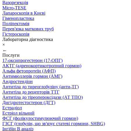
Вазорезекція
Micro-TESE
Лапароскопія в Києві
Гіменопластика
Поліпектомія
Перев'язка маткових труб
Гістероскопія
Лабораторна діагностика
×
←
Послуги
17-оксипрогестерон (17-ОПГ)
АКТГ (адренокортикотропний гормон)
Альфа фетопротеїн (АФП)
Антимюллерів гормон (АМГ)
Андростендіон
Антитіла до тиреоглобуліну (анти-ТГ)
Антитіла до рецепторів ТТГ
Антитіла до тіреопероксідази (АТ ТПО)
Дигідротестостерон (ДГТ)
Естрадіол
Естріол вільний
ФСГ (фолікулостимулюючий гормон)
ГЗСГ (глобулін, що зв'язує статеві гормони, SHBG)
Інгібін B аналіз