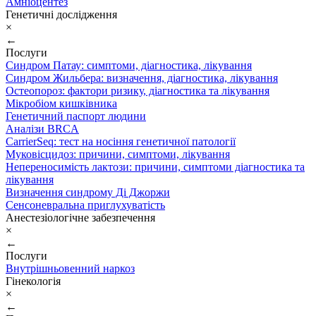
Амніоцентез
Генетичні дослідження
×
←
Послуги
Синдром Патау: симптоми, дiагностика, лiкування
Синдром Жильбера: визначення, діагностика, лікування
Остеопороз: фактори ризику, діагностика та лікування
Мікробіом кишківника
Генетичний паспорт людини
Аналізи BRCA
CarrierSeq: тест на носіння генетичної патології
Муковісцидоз: причини, симптоми, лікування
Непереносимість лактози: причини, симптоми діагностика та
лікування
Визначення синдрому Ді Джоржи
Сенсоневральна приглухуватість
Анестезіологічне забезпечення
×
←
Послуги
Внутрішньовенний наркоз
Гінекологія
×
←