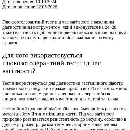
Дата створення: 10.10.2024
Дата оновлення: 22.05.2026
Глюкозотолерантний тест під час вагітності є важливим
діагностичним інструментом, який виконується на 24–28
тижні вагітності, щоб оцінити рівень глюкози в крові натще, а
також через одну та дві години після вживання розчину
глюкози.
Для чого використовується
глюкозотолерантний тест під час
вагітності?
Тест використовується для діагностики гестаційного діабету,
тимчасового стану, який вражає приблизно 7% вагітних жінок
і викликає значне медичне занепокоєння через зв’язок із
вищим ризиком ускладнень вагітності для матері та плода.
Гестаційний цукровий діабет збільшує ймовірність розвитку у
матері діабету ІІ типу пізніше в житті. Під час вагітності
природно розвивається резистентність до інсуліну, особливо в
другому триместрі, разом з компенсаторним збільшенням
вироблення інсуліну. Цей опір допомагає гарантувати, що плід