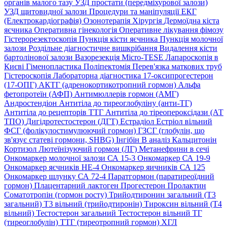
органів малого тазу
УЗД простати (передміхурової залози)
УЗД щитовидної залози
Процедури та маніпуляції
ЕКГ
(Електрокардіографія)
Озонотерапія
Хірургія
Дермоїдна кіста
яєчника
Оперативна гінекологія
Оперативне лікування фімозу
Гістерорезектоскопія
Пункція кісти яєчника
Пункція молочної
залози
Роздільне діагностичне вишкрібання
Видалення кісти
бартолінової залози
Вазорезекція
Micro-TESE
Лапароскопія в
Києві
Гіменопластика
Поліпектомія
Перев'язка маткових труб
Гістероскопія
Лабораторна діагностика
17-оксипрогестерон
(17-ОПГ)
АКТГ (адренокортикотропний гормон)
Альфа
фетопротеїн (АФП)
Антимюллерів гормон (АМГ)
Андростендіон
Антитіла до тиреоглобуліну (анти-ТГ)
Антитіла до рецепторів ТТГ
Антитіла до тіреопероксідази (АТ
ТПО)
Дигідротестостерон (ДГТ)
Естрадіол
Естріол вільний
ФСГ (фолікулостимулюючий гормон)
ГЗСГ (глобулін, що
зв'язує статеві гормони, SHBG)
Інгібін B аналіз
Кальцитонін
Кортизол
Лютеїнізуючий гормон (ЛГ)
Метанефрини в сечі
Онкомаркер молочної залози СА 15-3
Онкомаркер СА 19-9
Онкомаркер яєчників НЕ-4
Онкомаркер яичників СА 125
Онкомаркер шлунку СА 72-4
Паратгормон (паратиреоїдний
гормон)
Плацентарний лактоген
Прогестерон
Пролактин
Соматотропін (гормон росту)
Трийодтиронин загальний (Т3
загальний)
Т3 вільний (трийодтиронін)
Тироксин вільний (Т4
вільний)
Тестостерон загальний
Тестостерон вільний
ТГ
(тиреоглобулін)
ТТГ (тиреотропний гормон)
ХГЛ