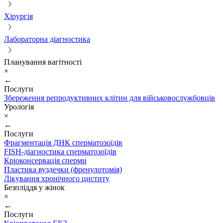
Хірургія
Лабораторна діагностика
Планування вагітності
×
←
Послуги
Збереження репродуктивних клітин для військовослужбовців
Урологія
×
←
Послуги
Фрагментація ДНК сперматозоїдів
FISH-діагностика сперматозоїдів
Кріоконсервація сперми
Пластика вуздечки (френулотомія)
Лікування хронічного циститу
Безпліддя у жінок
×
←
Послуги