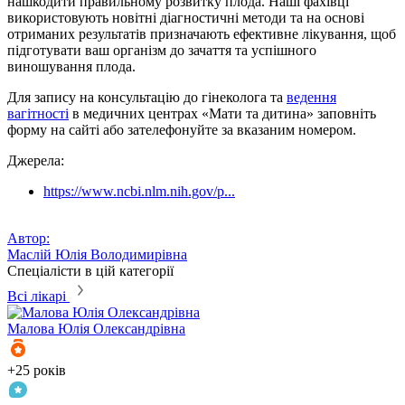
нашкодити правильному розвитку плода. Наші фахівці
використовують новітні діагностичні методи та на основі
отриманих результатів призначають ефективне лікування, щоб
підготувати ваш організм до зачаття та успішного
виношування плода.
Для запису на консультацію до гінеколога та
ведення
вагітності
в медичних центрах «Мати та дитина» заповніть
форму на сайті або зателефонуйте за вказаним номером.
Джерела:
https://www.ncbi.nlm.nih.gov/p...
Автор:
Маслій Юлія Володимирівна
Спеціалісти в цій категорії
Всі лікарі
Малова
Юлія Олександрівна
У
+25 років
+