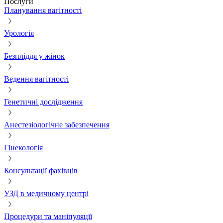
Послуги
Планування вагітності
Урологія
Безпліддя у жінок
Ведення вагітності
Генетичні дослідження
Анестезіологічне забезпечення
Гінекологія
Консультації фахівців
УЗД в медичному центрі
Процедури та маніпуляції