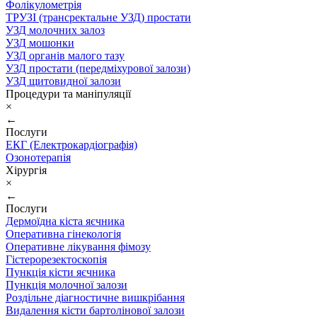
Фолікулометрія
ТРУЗІ (трансректальне УЗД) простати
УЗД молочних залоз
УЗД мошонки
УЗД органів малого тазу
УЗД простати (передміхурової залози)
УЗД щитовидної залози
Процедури та маніпуляції
×
←
Послуги
ЕКГ (Електрокардіографія)
Озонотерапія
Хірургія
×
←
Послуги
Дермоїдна кіста яєчника
Оперативна гінекологія
Оперативне лікування фімозу
Гістерорезектоскопія
Пункція кісти яєчника
Пункція молочної залози
Роздільне діагностичне вишкрібання
Видалення кісти бартолінової залози