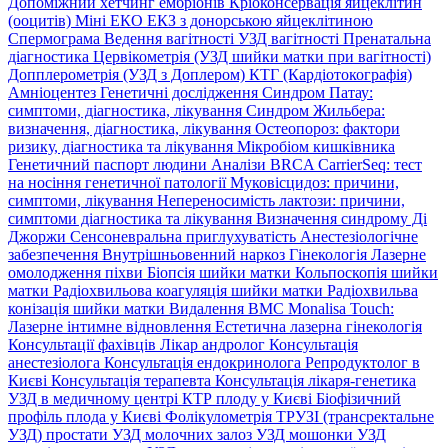
Допоміжний хетчинг ембріонів
Кріоконсервація яйцеклітин
(ооцитів)
Міні ЕКО
ЕКЗ з донорською яйцеклітиною
Спермограма
Ведення вагітності
УЗД вагітності
Пренатальна
діагностика
Цервікометрія (УЗД шийки матки при вагітності)
Допплерометрія (УЗД з Доплером)
КТГ (Кардіотокографія)
Амніоцентез
Генетичні дослідження
Синдром Патау:
симптоми, дiагностика, лiкування
Синдром Жильбера:
визначення, діагностика, лікування
Остеопороз: фактори
ризику, діагностика та лікування
Мікробіом кишківника
Генетичний паспорт людини
Аналізи BRCA
CarrierSeq: тест
на носіння генетичної патології
Муковісцидоз: причини,
симптоми, лікування
Непереносимість лактози: причини,
симптоми діагностика та лікування
Визначення синдрому Ді
Джоржи
Сенсоневральна приглухуватість
Анестезіологічне
забезпечення
Внутрішньовенний наркоз
Гінекологія
Лазерне
омолодження піхви
Біопсія шийки матки
Кольпоскопія шийки
матки
Радіохвильова коагуляція шийки матки
Радіохвильва
конізація шийки матки
Видалення ВМС
Monalisa Touch:
Лазерне інтимне відновлення
Естетична лазерна гінекологія
Консультації фахівців
Лікар андролог
Консультація
анестезіолога
Консультація ендокринолога
Репродуктолог в
Києві
Консультація терапевта
Консультація лікаря-генетика
УЗД в медичному центрі
КТР плоду у Києві
Біофізичний
профіль плода у Києві
Фолікулометрія
ТРУЗІ (трансректальне
УЗД) простати
УЗД молочних залоз
УЗД мошонки
УЗД