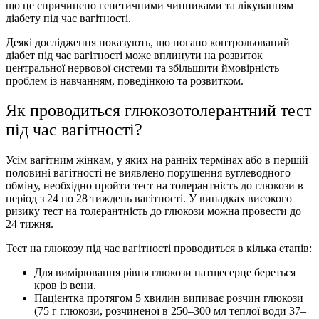
що це спричинено генетичними чинниками та лікуванням
діабету під час вагітності.
Деякі дослідження показують, що погано контрольований
діабет під час вагітності може вплинути на розвиток
центральної нервової системи та збільшити ймовірність
проблем із навчанням, поведінкою та розвитком.
Як проводиться глюкозотолерантний тест
під час вагітності?
Усім вагітним жінкам, у яких на ранніх термінах або в першій
половині вагітності не виявлено порушення вуглеводного
обміну, необхідно пройти тест на толерантність до глюкози в
період з 24 по 28 тиждень вагітності. У випадках високого
ризику тест на толерантність до глюкози можна провести до
24 тижня.
Тест на глюкозу під час вагітності проводиться в кілька етапів:
Для вимірювання рівня глюкози натщесерце береться
кров із вени.
Пацієнтка протягом 5 хвилин випиває розчин глюкози
(75 г глюкози, розчиненої в 250–300 мл теплої води 37–