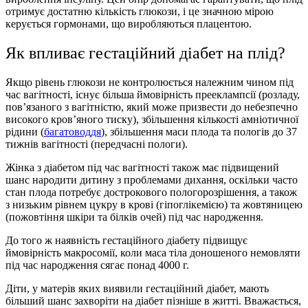
отримує достатню кількість глюкози, і це значною мірою
керується гормонами, що виробляються плацентою.
Як впливає гестаційний діабет на плід?
Якщо рівень глюкози не контролюється належним чином під
час вагітності, існує більша ймовірність прееклампсії (розладу,
пов’язаного з вагітністю, який може призвести до небезпечно
високого кров’яного тиску), збільшення кількості амніотичної
рідини (
багатоводдя
), збільшення маси плода та пологів до 37
тижнів вагітності (передчасні пологи).
Жiнка з діабетом під час вагітності також має підвищений
шанс народити дитину з проблемами дихання, оскільки часто
стан плода потребує дострокового пологорозрішення, а також
з низьким рівнем цукру в крові (гіпоглікемією) та жовтяницею
(пожовтіння шкіри та білків очей) під час народження.
До того ж наявність гестаційного діабету підвищує
ймовірність макросомії, коли маса тіла доношеного немовляти
під час народження сягає понад 4000 г.
Діти, у матерів яких виявили гестаційний діабет, мають
більший шанс захворіти на діабет пізніше в житті. Вважається,