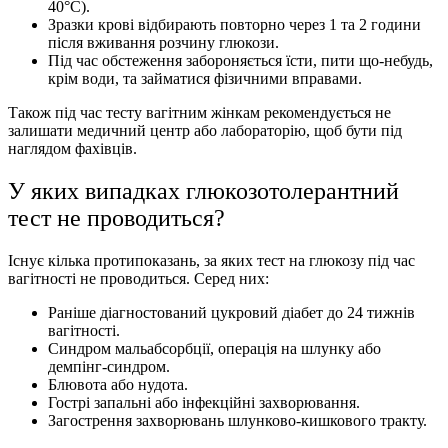
40°С).
Зразки крові відбирають повторно через 1 та 2 години
після вживання розчину глюкози.
Під час обстеження забороняється їсти, пити що-небудь,
крім води, та займатися фізичними вправами.
Також під час тесту вагітним жінкам рекомендується не
залишати медичний центр або лабораторію, щоб бути під
наглядом фахівців.
У яких випадках глюкозотолерантний
тест не проводиться?
Існує кілька протипоказань, за яких тест на глюкозу під час
вагітності не проводиться. Серед них:
Раніше діагностований цукровий діабет до 24 тижнів
вагітності.
Синдром мальабсорбції, операція на шлунку або
демпінг-синдром.
Блювота або нудота.
Гострі запальні або інфекційні захворювання.
Загострення захворювань шлунково-кишкового тракту.