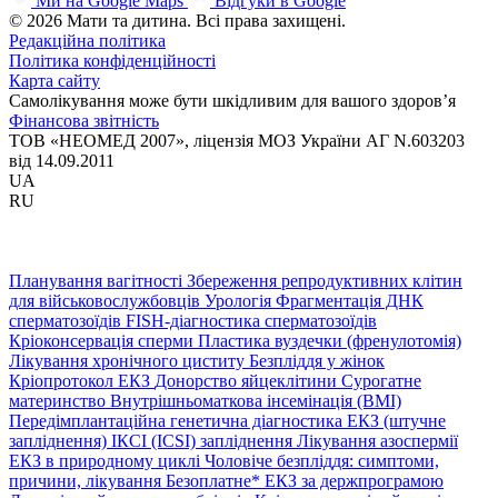
Ми на Google Maps
Відгуки в Google
© 2026 Мати та дитина. Всі права захищені.
Редакційна політика
Політика конфіденційності
Карта сайту
Самолікування може бути шкідливим для вашого здоров’я
Фінансова звітність
ТОВ «НЕОМЕД 2007», ліцензія МОЗ України АГ N.603203
від 14.09.2011
UA
RU
Планування вагітності
Збереження репродуктивних клітин
для військовослужбовців
Урологія
Фрагментація ДНК
сперматозоїдів
FISH-діагностика сперматозоїдів
Кріоконсервація сперми
Пластика вуздечки (френулотомія)
Лікування хронічного циститу
Безпліддя у жінок
Кріопротокол ЕКЗ
Донорство яйцеклітини
Сурогатне
материнство
Внутрішньоматкова інсемінація (ВМІ)
Передімплантаційна генетична діагностика
ЕКЗ (штучне
запліднення)
ІКСІ (ICSI) запліднення
Лікування азоспермії
ЕКЗ в природному циклі
Чоловіче безпліддя: симптоми,
причини, лікування
Безоплатне* ЕКЗ за держпрограмою