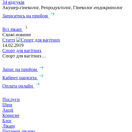
34 відгуків
2
Акушер-гінеколог, Репродуктолог, Гінеколог-ендокринолог
А
Записатись на прийом
З
Всі лікарі
Схожі новини
Статті
С
14.02.2019
0
Спорт для вагітних
Х
Спорт для вагітних…
Запис на прийом
Кабінет пацієнта
Оплата онлайн
Послуги
Ціни
Акції
Корисне
Блог
Лікарі
Питання лікарю