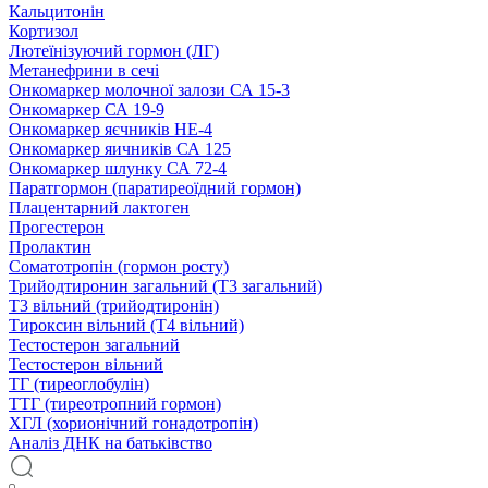
Кальцитонін
Кортизол
Лютеїнізуючий гормон (ЛГ)
Метанефрини в сечі
Онкомаркер молочної залози СА 15-3
Онкомаркер СА 19-9
Онкомаркер яєчників НЕ-4
Онкомаркер яичників СА 125
Онкомаркер шлунку СА 72-4
Паратгормон (паратиреоїдний гормон)
Плацентарний лактоген
Прогестерон
Пролактин
Соматотропін (гормон росту)
Трийодтиронин загальний (Т3 загальний)
Т3 вільний (трийодтиронін)
Тироксин вільний (Т4 вільний)
Тестостерон загальний
Тестостерон вільний
ТГ (тиреоглобулін)
ТТГ (тиреотропний гормон)
ХГЛ (хорионічний гонадотропін)
Аналіз ДНК на батьківство