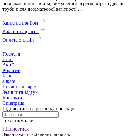
повномасштабна війна, вимушений переїзд, втрата другої
труби після позаматкової вагітності.…
Запис на прийом
Кабінет пацієнта
Оплата онлайн
Послуги
Ціни
Акції
Корисне
Блог
Лікарі
Питання лікарю
Залишити відгук
Контакти
Співпраця
Підписатися на розсилку про акції
Текст помилки
Підписатися
Завантажити мобільний додаток