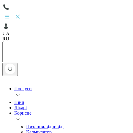
UA
RU
Послуги
Ціни
Лікарі
Корисне
Питання-відповіді
Калькулятор