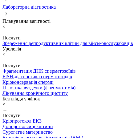
Лабораторна діагностика
Планування вагітності
×
←
Послуги
Збереження репродуктивних клітин для військовослужбовців
Урологія
×
←
Послуги
Фрагментація ДНК сперматозоїдів
FISH-діагностика сперматозоїдів
Кріоконсервація сперми
Пластика вуздечки (френулотомія)
Лікування хронічного циститу
Безпліддя у жінок
×
←
Послуги
Кріопротокол ЕКЗ
Донорство яйцеклітини
Сурогатне материнство
Внутрішньоматкова інсемінація (ВМІ)