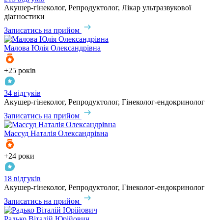
Акушер-гінеколог, Репродуктолог, Лікар ультразвукової
діагностики
Записатись на прийом
Малова
Юлія Олександрівна
+25 років
34 відгуків
Акушер-гінеколог, Репродуктолог, Гінеколог-ендокринолог
Записатись на прийом
Массуд
Наталія Олександрівна
+24 роки
18 відгуків
Акушер-гінеколог, Репродуктолог, Гінеколог-ендокринолог
Записатись на прийом
Радько
Віталій Юрійович