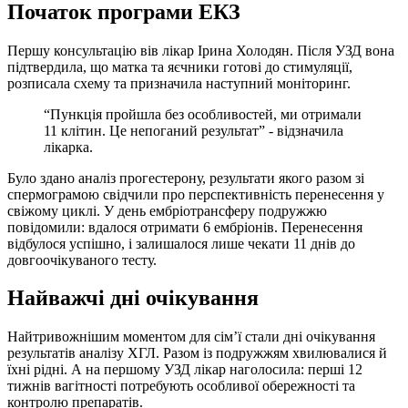
Початок програми ЕКЗ
Першу консультацію вів лікар Ірина Холодян. Після УЗД вона
підтвердила, що матка та яєчники готові до стимуляції,
розписала схему та призначила наступний моніторинг.
“Пункція пройшла без особливостей, ми отримали
11 клітин. Це непоганий результат” - відзначила
лікарка.
Було здано аналіз прогестерону, результати якого разом зі
спермограмою свідчили про перспективність перенесення у
свіжому циклі. У день ембріотрансферу подружжю
повідомили: вдалося отримати 6 ембріонів. Перенесення
відбулося успішно, і залишалося лише чекати 11 днів до
довгоочікуваного тесту.
Найважчі дні очікування
Найтривожнішим моментом для сім’ї стали дні очікування
результатів аналізу ХГЛ. Разом із подружжям хвилювалися й
їхні рідні. А на першому УЗД лікар наголосила: перші 12
тижнів вагітності потребують особливої обережності та
контролю препаратів.