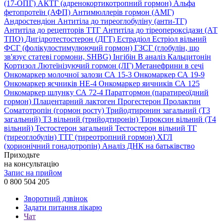
(17-ОПГ)
АКТГ (адренокортикотропний гормон)
Альфа
фетопротеїн (АФП)
Антимюллерів гормон (АМГ)
Андростендіон
Антитіла до тиреоглобуліну (анти-ТГ)
Антитіла до рецепторів ТТГ
Антитіла до тіреопероксідази (АТ
ТПО)
Дигідротестостерон (ДГТ)
Естрадіол
Естріол вільний
ФСГ (фолікулостимулюючий гормон)
ГЗСГ (глобулін, що
зв'язує статеві гормони, SHBG)
Інгібін B аналіз
Кальцитонін
Кортизол
Лютеїнізуючий гормон (ЛГ)
Метанефрини в сечі
Онкомаркер молочної залози СА 15-3
Онкомаркер СА 19-9
Онкомаркер яєчників НЕ-4
Онкомаркер яичників СА 125
Онкомаркер шлунку СА 72-4
Паратгормон (паратиреоїдний
гормон)
Плацентарний лактоген
Прогестерон
Пролактин
Соматотропін (гормон росту)
Трийодтиронин загальний (Т3
загальний)
Т3 вільний (трийодтиронін)
Тироксин вільний (Т4
вільний)
Тестостерон загальний
Тестостерон вільний
ТГ
(тиреоглобулін)
ТТГ (тиреотропний гормон)
ХГЛ
(хорионічний гонадотропін)
Аналіз ДНК на батьківство
Приходьте
на консультацію
Запис на прийом
0 800 504 205
Зворотний дзвінок
Задати питання лікарю
Чат