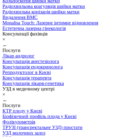
Кольпоскопія шийки матки
Радіохвильова коагуляція шийки матки
Радіохвильва конізація шийки матки
Видалення ВМС
Monalisa Touch: Лазерне інтимне відновлення
Естетична лазерна гінекологія
Консультації фахівців
×
←
Послуги
Лікар андролог
Консультація анестезіолога
Консультація ендокринолога
Репродуктолог в Києві
Консультація терапевта
Консультація лікаря-генетика
УЗД в медичному центрі
×
←
Послуги
КТР плоду у Києві
Біофізичний профіль плода у Києві
Фолікулометрія
ТРУЗІ (трансректальне УЗД) простати
УЗД молочних залоз