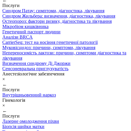
←
Послуги
Синдром Патау: симптоми, дiагностика, лiкування
Синдром Жильбера: визначення, діагностика, лікування
Остеопороз: фактори ризику, діагностика та лікування
Мікробіом кишківника
Генетичний паспорт людини
Аналізи BRCA
CarrierSeq: тест на носіння генетичної патології
Муковісцидоз: причини, симптоми, лікування
Непереносимість лактози: причини, симптоми діагностика та
лікування
Визначення синдрому Ді Джоржи
Сенсоневральна приглухуватість
Анестезіологічне забезпечення
×
←
Послуги
Внутрішньовенний наркоз
Гінекологія
×
←
Послуги
Лазерне омолодження піхви
Біопсія шийки матки