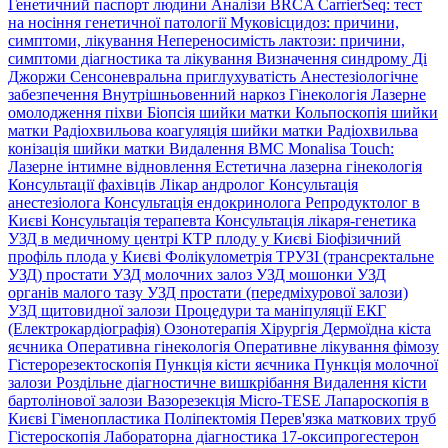
Генетичний паспорт людини
Аналізи BRCA
CarrierSeq: тест
на носіння генетичної патології
Муковісцидоз: причини,
симптоми, лікування
Непереносимість лактози: причини,
симптоми діагностика та лікування
Визначення синдрому Ді
Джоржи
Сенсоневральна приглухуватість
Анестезіологічне
забезпечення
Внутрішньовенний наркоз
Гінекологія
Лазерне
омолодження піхви
Біопсія шийки матки
Кольпоскопія шийки
матки
Радіохвильова коагуляція шийки матки
Радіохвильва
конізація шийки матки
Видалення ВМС
Monalisa Touch:
Лазерне інтимне відновлення
Естетична лазерна гінекологія
Консультації фахівців
Лікар андролог
Консультація
анестезіолога
Консультація ендокринолога
Репродуктолог в
Києві
Консультація терапевта
Консультація лікаря-генетика
УЗД в медичному центрі
КТР плоду у Києві
Біофізичний
профіль плода у Києві
Фолікулометрія
ТРУЗІ (трансректальне
УЗД) простати
УЗД молочних залоз
УЗД мошонки
УЗД
органів малого тазу
УЗД простати (передміхурової залози)
УЗД щитовидної залози
Процедури та маніпуляції
ЕКГ
(Електрокардіографія)
Озонотерапія
Хірургія
Дермоїдна кіста
яєчника
Оперативна гінекологія
Оперативне лікування фімозу
Гістерорезектоскопія
Пункція кісти яєчника
Пункція молочної
залози
Роздільне діагностичне вишкрібання
Видалення кісти
бартолінової залози
Вазорезекція
Micro-TESE
Лапароскопія в
Києві
Гіменопластика
Поліпектомія
Перев'язка маткових труб
Гістероскопія
Лабораторна діагностика
17-оксипрогестерон