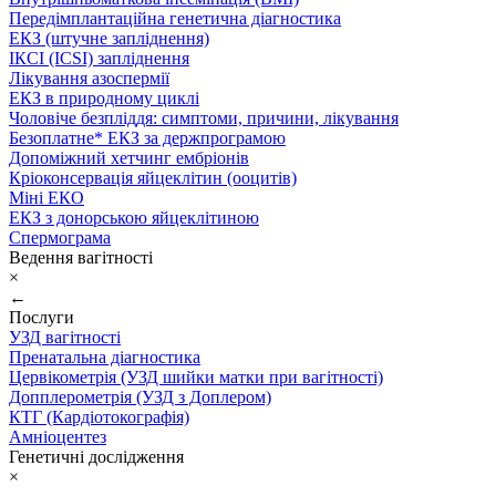
Передімплантаційна генетична діагностика
ЕКЗ (штучне запліднення)
ІКСІ (ICSI) запліднення
Лікування азоспермії
ЕКЗ в природному циклі
Чоловіче безпліддя: симптоми, причини, лікування
Безоплатне* ЕКЗ за держпрограмою
Допоміжний хетчинг ембріонів
Кріоконсервація яйцеклітин (ооцитів)
Міні ЕКО
ЕКЗ з донорською яйцеклітиною
Спермограма
Ведення вагітності
×
←
Послуги
УЗД вагітності
Пренатальна діагностика
Цервікометрія (УЗД шийки матки при вагітності)
Допплерометрія (УЗД з Доплером)
КТГ (Кардіотокографія)
Амніоцентез
Генетичні дослідження
×