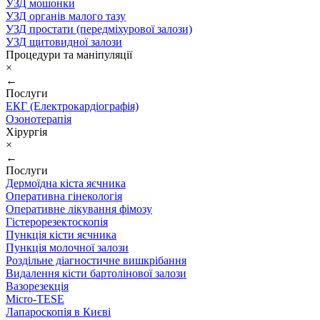
УЗД мошонки
УЗД органів малого тазу
УЗД простати (передміхурової залози)
УЗД щитовидної залози
Процедури та маніпуляції
×
←
Послуги
ЕКГ (Електрокардіографія)
Озонотерапія
Хірургія
×
←
Послуги
Дермоїдна кіста яєчника
Оперативна гінекологія
Оперативне лікування фімозу
Гістерорезектоскопія
Пункція кісти яєчника
Пункція молочної залози
Роздільне діагностичне вишкрібання
Видалення кісти бартолінової залози
Вазорезекція
Micro-TESE
Лапароскопія в Києві