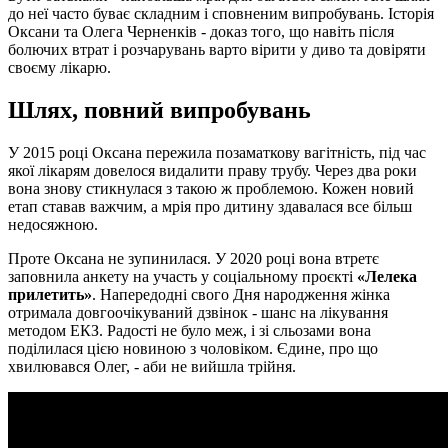
до неї часто буває складним і сповненим випробувань. Історія
Оксани та Олега Черненків - доказ того, що навіть після
болючих втрат і розчарувань варто вірити у диво та довіряти
своєму лікарю.
Шлях, повний випробувань
У 2015 році Оксана пережила позаматкову вагітність, під час
якої лікарям довелося видалити праву трубу. Через два роки
вона знову стикнулася з такою ж проблемою. Кожен новий
етап ставав важчим, а мрія про дитину здавалася все більш
недосяжною.
Проте Оксана не зупинилася. У 2020 році вона втретє
заповнила анкету на участь у соціальному проєкті
«Лелека
прилетить»
. Напередодні свого Дня народження жінка
отримала довгоочікуваний дзвінок - шанс на лікування
методом ЕКЗ. Радості не було меж, і зі сльозами вона
поділилася цією новиною з чоловіком. Єдине, про що
хвилювався Олег, - аби не вийшла трійня.