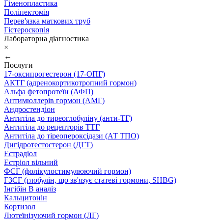
Гіменопластика
Поліпектомія
Перев'язка маткових труб
Гістероскопія
Лабораторна діагностика
×
←
Послуги
17-оксипрогестерон (17-ОПГ)
АКТГ (адренокортикотропний гормон)
Альфа фетопротеїн (АФП)
Антимюллерів гормон (АМГ)
Андростендіон
Антитіла до тиреоглобуліну (анти-ТГ)
Антитіла до рецепторів ТТГ
Антитіла до тіреопероксідази (АТ ТПО)
Дигідротестостерон (ДГТ)
Естрадіол
Естріол вільний
ФСГ (фолікулостимулюючий гормон)
ГЗСГ (глобулін, що зв'язує статеві гормони, SHBG)
Інгібін B аналіз
Кальцитонін
Кортизол
Лютеїнізуючий гормон (ЛГ)