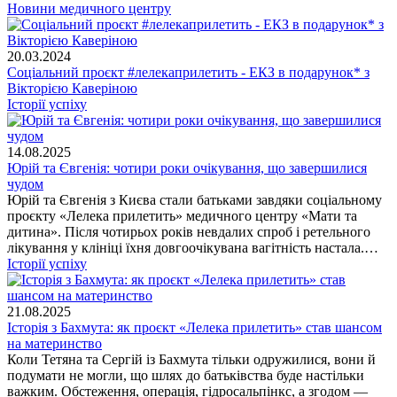
Новини медичного центру
20.03.2024
Соціальний проєкт #лелекаприлетить - ЕКЗ в подарунок* з
Вікторією Каверіною
Історії успіху
14.08.2025
Юрій та Євгенія: чотири роки очікування, що завершилися
чудом
Юрій та Євгенія з Києва стали батьками завдяки соціальному
проєкту «Лелека прилетить» медичного центру «Мати та
дитина». Після чотирьох років невдалих спроб і ретельного
лікування у клініці їхня довгоочікувана вагітність настала.…
Історії успіху
21.08.2025
Історія з Бахмута: як проєкт «Лелека прилетить» став шансом
на материнство
Коли Тетяна та Сергій із Бахмута тільки одружилися, вони й
подумати не могли, що шлях до батьківства буде настільки
важким. Обстеження, операція, гідросальпінкс, а згодом —