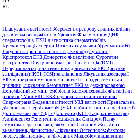
UA
RU
Планування вагітності
Збереження репродуктивних клітин
для військовослужбовців
Урологія
Фрагментація ДНК
сперматозоїдів
FISH-діагностика сперматозоїдів
Кріоконсервація сперми
Пластика вуздечки (френулотомія)
Лікування хронічного циститу
Безпліддя у жінок
Кріопротокол ЕКЗ
Донорство яйцеклітини
Сурогатне
материнство
Внутрішньоматкова інсемінація (ВМІ)
Передімплантаційна генетична діагностика
ЕКЗ (штучне
запліднення)
ІКСІ (ICSI) запліднення
Лікування азоспермії
ЕКЗ в природному циклі
Чоловіче безпліддя: симптоми,
причини, лікування
Безоплатне* ЕКЗ за держпрограмою
Допоміжний хетчинг ембріонів
Кріоконсервація яйцеклітин
(ооцитів)
Міні ЕКО
ЕКЗ з донорською яйцеклітиною
Спермограма
Ведення вагітності
УЗД вагітності
Пренатальна
діагностика
Цервікометрія (УЗД шийки матки при вагітності)
Допплерометрія (УЗД з Доплером)
КТГ (Кардіотокографія)
Амніоцентез
Генетичні дослідження
Синдром Патау:
симптоми, дiагностика, лiкування
Синдром Жильбера:
визначення, діагностика, лікування
Остеопороз: фактори
ризику, діагностика та лікування
Мікробіом кишківника