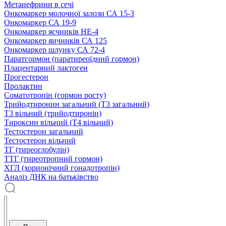
Метанефрини в сечі
Онкомаркер молочної залози СА 15-3
Онкомаркер СА 19-9
Онкомаркер яєчників НЕ-4
Онкомаркер яичників СА 125
Онкомаркер шлунку СА 72-4
Паратгормон (паратиреоїдний гормон)
Плацентарний лактоген
Прогестерон
Пролактин
Соматотропін (гормон росту)
Трийодтиронин загальний (Т3 загальний)
Т3 вільний (трийодтиронін)
Тироксин вільний (Т4 вільний)
Тестостерон загальний
Тестостерон вільний
ТГ (тиреоглобулін)
ТТГ (тиреотропний гормон)
ХГЛ (хорионічний гонадотропін)
Аналіз ДНК на батьківство