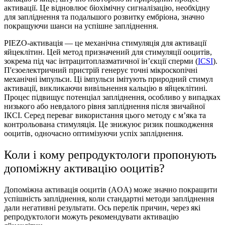
активації. Це відновлює біохімічну сигналізацію, необхідну
для запліднення та подальшого розвитку ембріона, значно
покращуючи шанси на успішне запліднення.
PIEZO-активація — це механічна стимуляція для активації
яйцеклітин. Цей метод призначений для стимуляції ооцитів,
зокрема під час інтрацитоплазматичної ін’єкції сперми (
ICSI
).
П'єзоелектричний пристрій генерує точні мікроскопічні
механічні імпульси. Ці імпульси імітують природний стимул
активації, викликаючи вивільнення кальцію в яйцеклітині.
Процес підвищує потенціал запліднення, особливо у випадках
низького або невдалого рівня запліднення після звичайної
ІКСІ. Серед переваг використання цього методу є м’яка та
контрольована стимуляція. Це знижуює ризик пошкодження
ооцитів, одночасно оптимізуючи успіх запліднення.
Коли i кому репродуктологи пропонують
допоміжну активацію ооцитів?
Допоміжна активація ооцитів (AOA) може значно покращити
успішність запліднення, коли стандартні методи запліднення
дали негативнi результати. Ось перелік причин, через які
репродуктологи можуть рекомендувати активацію