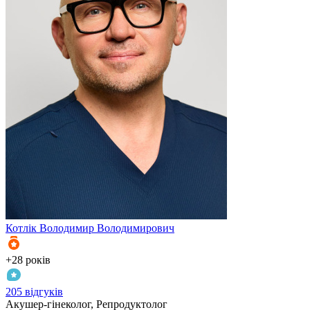
Котлік
Володимир Володимирович
К
+28 років
+
205 відгуків
3
Акушер-гінеколог, Репродуктолог
А