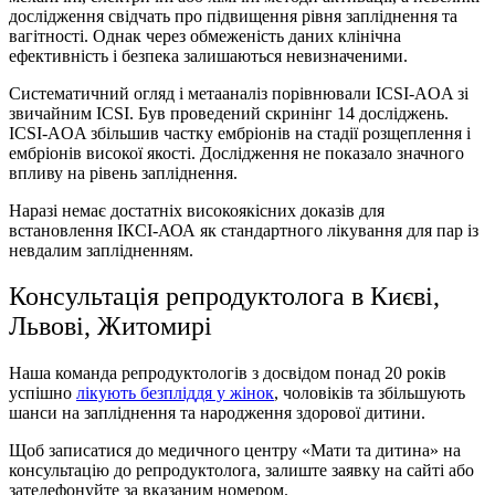
дослідження свідчать про підвищення рівня запліднення та
вагітності. Однак через обмеженість даних клінічна
ефективність і безпека залишаються невизначеними.
Систематичний огляд і метааналіз порівнювали ICSI-AOA зі
звичайним ICSI. Був проведений скринінг 14 досліджень.
ICSI-AOA збільшив частку ембріонів на стадії розщеплення і
ембріонів високої якості. Дослiдження не показало значного
впливу на рівень запліднення.
Наразі немає достатніх високоякісних доказів для
встановлення ІКСІ-АОА як стандартного лікування для пар із
невдалим заплідненням.
Консультація репродуктолога в Києві,
Львові, Житомирі
Наша команда репродуктологів з досвідом понад 20 років
успішно
лікують безпліддя у жінок
, чоловіків та збільшують
шанси на запліднення та народження здорової дитини.
Щоб записатися до медичного центру «Мати та дитина» на
консультацію до репродуктолога, залиште заявку на сайті або
зателефонуйте за вказаним номером.