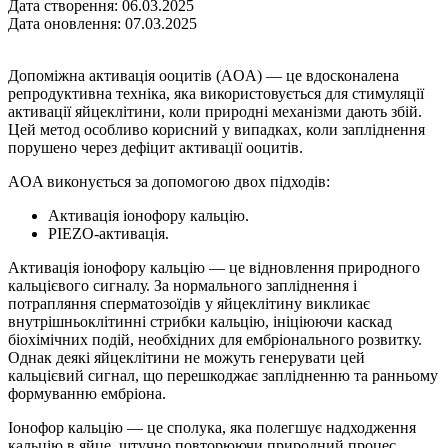
Дата створення: 06.03.2025
Дата оновлення: 07.03.2025
Допоміжна активація ооцитів (AOA) — це вдосконалена
репродуктивна техніка, яка використовується для стимуляції
активації яйцеклітини, коли природні механізми дають збій.
Цей метод особливо корисний у випадках, коли запліднення
порушено через дефіцит активації ооцитів.
AOA виконується за допомогою двох підходів:
Активація іонофору кальцію.
PIEZO-активацiя.
Активація іонофору кальцію — це відновлення природного
кальцієвого сигналу. За нормального запліднення і
потрапляння сперматозоїдів у яйцеклітину викликає
внутрішньоклітинні стрибки кальцію, ініціюючи каскад
біохімічних подій, необхідних для ембріонального розвитку.
Однак деякі яйцеклітини не можуть генерувати цей
кальцієвий сигнал, що перешкоджає заплідненню та ранньому
формуванню ембріона.
Іонофор кальцію — це сполука, яка полегшує надходження
кальцію в яйце, штучно повторюючи природний процес