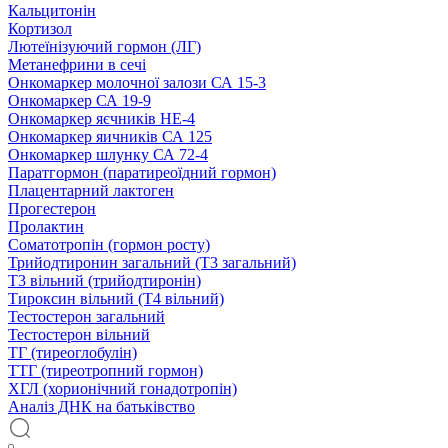
Кальцитонін
Кортизол
Лютеїнізуючий гормон (ЛГ)
Метанефрини в сечі
Онкомаркер молочної залози СА 15-3
Онкомаркер СА 19-9
Онкомаркер яєчників НЕ-4
Онкомаркер яичників СА 125
Онкомаркер шлунку СА 72-4
Паратгормон (паратиреоїдний гормон)
Плацентарний лактоген
Прогестерон
Пролактин
Соматотропін (гормон росту)
Трийодтиронин загальний (Т3 загальний)
Т3 вільний (трийодтиронін)
Тироксин вільний (Т4 вільний)
Тестостерон загальний
Тестостерон вільний
ТГ (тиреоглобулін)
ТТГ (тиреотропний гормон)
ХГЛ (хорионічний гонадотропін)
Аналіз ДНК на батьківство