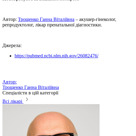
Автор:
Трощенко Ганна Віталіївна
– акушер-гінеколог,
репродуктолог, лікар пренатальної діагностики.
Джерела:
https://pubmed.ncbi.nlm.nih.gov/26082476/
Автор:
Трощенко Ганна Віталіївна
Спеціалісти в цій категорії
Всі лікарі