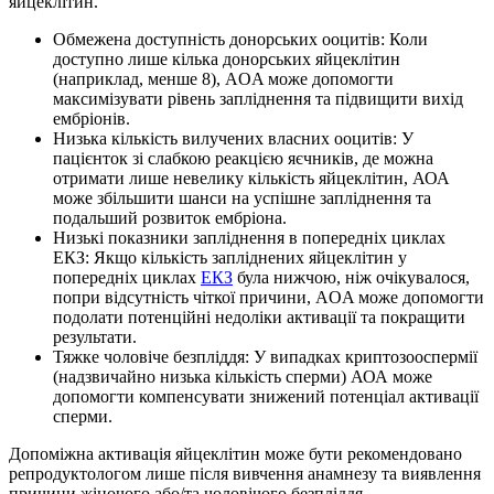
яйцеклітин.
Обмежена доступність донорських ооцитів: Коли
доступно лише кілька донорських яйцеклітин
(наприклад, менше 8), AOA може допомогти
максимізувати рівень запліднення та підвищити вихід
ембріонів.
Низька кількість вилучених власних ооцитів: У
пацієнток зі слабкою реакцією яєчників, де можна
отримати лише невелику кількість яйцеклітин, АОА
може збільшити шанси на успішне запліднення та
подальший розвиток ембріона.
Низькi показники запліднення в попередніх циклах
ЕКЗ: Якщо кількість запліднених яйцеклітин у
попередніх циклах
ЕКЗ
була нижчою, ніж очікувалося,
попри відсутність чіткої причини, AOA може допомогти
подолати потенційні недоліки активації та покращити
результати.
Тяжке чоловіче безпліддя: У випадках криптозооспермії
(надзвичайно низька кількість сперми) АОА може
допомогти компенсувати знижений потенціал активації
сперми.
Допоміжна активація яйцеклітин може бути рекомендовано
репродуктологом лише після вивчення анамнезу та виявлення
причини жіночого або/та чоловічого безпліддя.