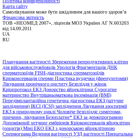
Політика конфіденційності
Карта сайту
Самолікування може бути шкідливим для вашого здоров’я
Фінансова звітність
ТОВ «НЕОМЕД 2007», ліцензія МОЗ України АГ N.603203
від 14.09.2011
UA
RU
Планування вагітності
Збереження репродуктивних клітин
для військовослужбовців
Урологія
Фрагментація ДНК
сперматозоїдів
FISH-діагностика сперматозоїдів
Кріоконсервація сперми
Пластика вуздечки (френулотомія)
Лікування хронічного циститу
Безпліддя у жінок
Кріопротокол ЕКЗ
Донорство яйцеклітини
Сурогатне
материнство
Внутрішньоматкова інсемінація (ВМІ)
Передімплантаційна генетична діагностика
ЕКЗ (штучне
запліднення)
ІКСІ (ICSI) запліднення
Лікування азоспермії
ЕКЗ в природному циклі
Чоловіче безпліддя: симптоми,
причини, лікування
Безоплатне* ЕКЗ за держпрограмою
Допоміжний хетчинг ембріонів
Кріоконсервація яйцеклітин
(ооцитів)
Міні ЕКО
ЕКЗ з донорською яйцеклітиною
Спермограма
Ведення вагітності
УЗД вагітності
Пренатальна