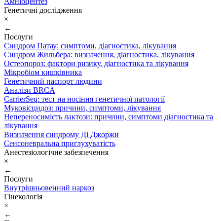
Амніоцентез
Генетичні дослідження
×
←
Послуги
Синдром Патау: симптоми, дiагностика, лiкування
Синдром Жильбера: визначення, діагностика, лікування
Остеопороз: фактори ризику, діагностика та лікування
Мікробіом кишківника
Генетичний паспорт людини
Аналізи BRCA
CarrierSeq: тест на носіння генетичної патології
Муковісцидоз: причини, симптоми, лікування
Непереносимість лактози: причини, симптоми діагностика та
лікування
Визначення синдрому Ді Джоржи
Сенсоневральна приглухуватість
Анестезіологічне забезпечення
×
←
Послуги
Внутрішньовенний наркоз
Гінекологія
×
←