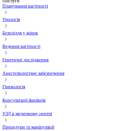
Послуги
Планування вагітності
Урологія
Безпліддя у жінок
Ведення вагітності
Генетичні дослідження
Анестезіологічне забезпечення
Гінекологія
Консультації фахівців
УЗД в медичному центрі
Процедури та маніпуляції