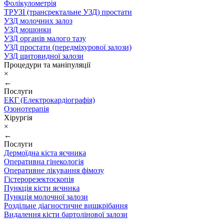
Фолікулометрія
ТРУЗІ (трансректальне УЗД) простати
УЗД молочних залоз
УЗД мошонки
УЗД органів малого тазу
УЗД простати (передміхурової залози)
УЗД щитовидної залози
Процедури та маніпуляції
×
←
Послуги
ЕКГ (Електрокардіографія)
Озонотерапія
Хірургія
×
←
Послуги
Дермоїдна кіста яєчника
Оперативна гінекологія
Оперативне лікування фімозу
Гістерорезектоскопія
Пункція кісти яєчника
Пункція молочної залози
Роздільне діагностичне вишкрібання
Видалення кісти бартолінової залози