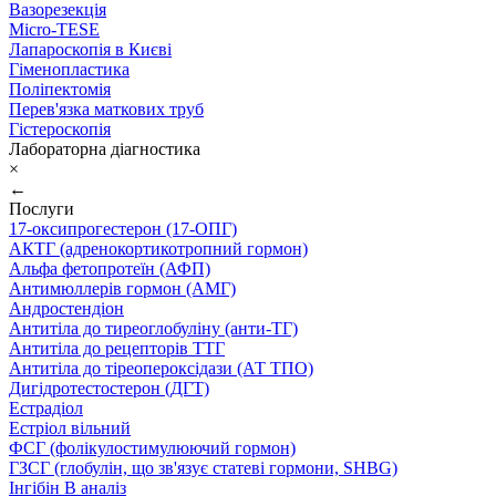
Вазорезекція
Micro-TESE
Лапароскопія в Києві
Гіменопластика
Поліпектомія
Перев'язка маткових труб
Гістероскопія
Лабораторна діагностика
×
←
Послуги
17-оксипрогестерон (17-ОПГ)
АКТГ (адренокортикотропний гормон)
Альфа фетопротеїн (АФП)
Антимюллерів гормон (АМГ)
Андростендіон
Антитіла до тиреоглобуліну (анти-ТГ)
Антитіла до рецепторів ТТГ
Антитіла до тіреопероксідази (АТ ТПО)
Дигідротестостерон (ДГТ)
Естрадіол
Естріол вільний
ФСГ (фолікулостимулюючий гормон)
ГЗСГ (глобулін, що зв'язує статеві гормони, SHBG)
Інгібін B аналіз