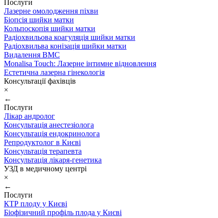
Послуги
Лазерне омолодження піхви
Біопсія шийки матки
Кольпоскопія шийки матки
Радіохвильова коагуляція шийки матки
Радіохвильва конізація шийки матки
Видалення ВМС
Monalisa Touch: Лазерне інтимне відновлення
Естетична лазерна гінекологія
Консультації фахівців
×
←
Послуги
Лікар андролог
Консультація анестезіолога
Консультація ендокринолога
Репродуктолог в Києві
Консультація терапевта
Консультація лікаря-генетика
УЗД в медичному центрі
×
←
Послуги
КТР плоду у Києві
Біофізичний профіль плода у Києві