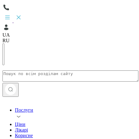
UA
RU
Послуги
Ціни
Лікарі
Корисне