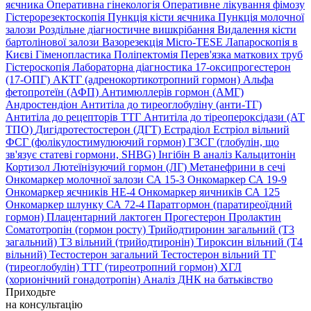
яєчника
Оперативна гінекологія
Оперативне лікування фімозу
Гістерорезектоскопія
Пункція кісти яєчника
Пункція молочної
залози
Роздільне діагностичне вишкрібання
Видалення кісти
бартолінової залози
Вазорезекція
Micro-TESE
Лапароскопія в
Києві
Гіменопластика
Поліпектомія
Перев'язка маткових труб
Гістероскопія
Лабораторна діагностика
17-оксипрогестерон
(17-ОПГ)
АКТГ (адренокортикотропний гормон)
Альфа
фетопротеїн (АФП)
Антимюллерів гормон (АМГ)
Андростендіон
Антитіла до тиреоглобуліну (анти-ТГ)
Антитіла до рецепторів ТТГ
Антитіла до тіреопероксідази (АТ
ТПО)
Дигідротестостерон (ДГТ)
Естрадіол
Естріол вільний
ФСГ (фолікулостимулюючий гормон)
ГЗСГ (глобулін, що
зв'язує статеві гормони, SHBG)
Інгібін B аналіз
Кальцитонін
Кортизол
Лютеїнізуючий гормон (ЛГ)
Метанефрини в сечі
Онкомаркер молочної залози СА 15-3
Онкомаркер СА 19-9
Онкомаркер яєчників НЕ-4
Онкомаркер яичників СА 125
Онкомаркер шлунку СА 72-4
Паратгормон (паратиреоїдний
гормон)
Плацентарний лактоген
Прогестерон
Пролактин
Соматотропін (гормон росту)
Трийодтиронин загальний (Т3
загальний)
Т3 вільний (трийодтиронін)
Тироксин вільний (Т4
вільний)
Тестостерон загальний
Тестостерон вільний
ТГ
(тиреоглобулін)
ТТГ (тиреотропний гормон)
ХГЛ
(хорионічний гонадотропін)
Аналіз ДНК на батьківство
Приходьте
на консультацію