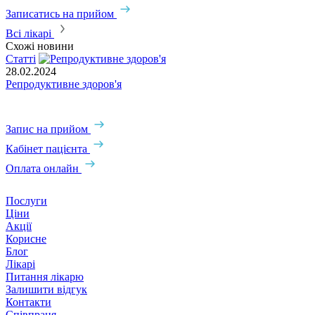
Записатись на прийом
З
Всі лікарі
Схожі новини
Статті
С
28.02.2024
2
Репродуктивне здоров'я
У
У
Запис на прийом
Кабінет пацієнта
Оплата онлайн
Послуги
Ціни
Акції
Корисне
Блог
Лікарі
Питання лікарю
Залишити відгук
Контакти
Співпраця