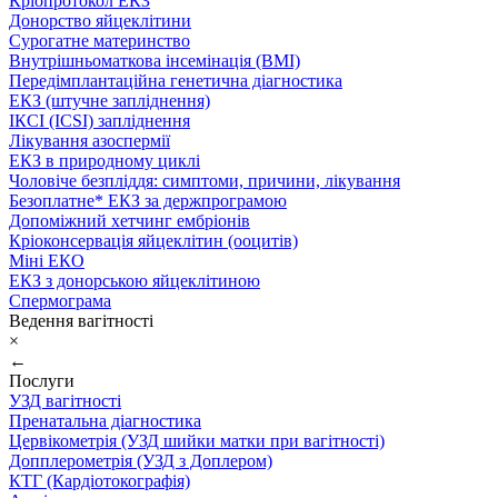
Кріопротокол ЕКЗ
Донорство яйцеклітини
Сурогатне материнство
Внутрішньоматкова інсемінація (ВМІ)
Передімплантаційна генетична діагностика
ЕКЗ (штучне запліднення)
ІКСІ (ICSI) запліднення
Лікування азоспермії
ЕКЗ в природному циклі
Чоловіче безпліддя: симптоми, причини, лікування
Безоплатне* ЕКЗ за держпрограмою
Допоміжний хетчинг ембріонів
Кріоконсервація яйцеклітин (ооцитів)
Міні ЕКО
ЕКЗ з донорською яйцеклітиною
Спермограма
Ведення вагітності
×
←
Послуги
УЗД вагітності
Пренатальна діагностика
Цервікометрія (УЗД шийки матки при вагітності)
Допплерометрія (УЗД з Доплером)
КТГ (Кардіотокографія)