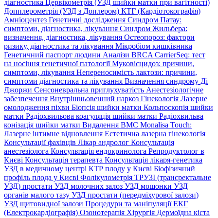
діагностика
Цервікометрія (УЗД шийки матки при вагітності)
Допплерометрія (УЗД з Доплером)
КТГ (Кардіотокографія)
Амніоцентез
Генетичні дослідження
Синдром Патау:
симптоми, дiагностика, лiкування
Синдром Жильбера:
визначення, діагностика, лікування
Остеопороз: фактори
ризику, діагностика та лікування
Мікробіом кишківника
Генетичний паспорт людини
Аналізи BRCA
CarrierSeq: тест
на носіння генетичної патології
Муковісцидоз: причини,
симптоми, лікування
Непереносимість лактози: причини,
симптоми діагностика та лікування
Визначення синдрому Ді
Джоржи
Сенсоневральна приглухуватість
Анестезіологічне
забезпечення
Внутрішньовенний наркоз
Гінекологія
Лазерне
омолодження піхви
Біопсія шийки матки
Кольпоскопія шийки
матки
Радіохвильова коагуляція шийки матки
Радіохвильва
конізація шийки матки
Видалення ВМС
Monalisa Touch:
Лазерне інтимне відновлення
Естетична лазерна гінекологія
Консультації фахівців
Лікар андролог
Консультація
анестезіолога
Консультація ендокринолога
Репродуктолог в
Києві
Консультація терапевта
Консультація лікаря-генетика
УЗД в медичному центрі
КТР плоду у Києві
Біофізичний
профіль плода у Києві
Фолікулометрія
ТРУЗІ (трансректальне
УЗД) простати
УЗД молочних залоз
УЗД мошонки
УЗД
органів малого тазу
УЗД простати (передміхурової залози)
УЗД щитовидної залози
Процедури та маніпуляції
ЕКГ
(Електрокардіографія)
Озонотерапія
Хірургія
Дермоїдна кіста