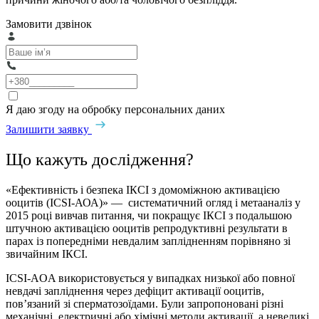
Замовити дзвінок
Я даю згоду на обробку персональних даних
Залишити заявку
Що кажуть дослiдження?
«Ефективність і безпека ІКСІ з домомiжною активацією
ооцитів (ICSI-АОА)» — систематичний огляд і метааналіз у
2015 році вивчав питання, чи покращує ІКСІ з подальшою
штучною активацією ооцитів репродуктивні результати в
парах із попередніми невдалим заплідненням порівняно зі
звичайним ІКСІ.
ICSI-AOA використовується у випадках низької або повної
невдачі запліднення через дефіцит активації ооцитів,
пов’язаний зі сперматозоїдами. Були запропоновані різні
механічні, електричні або хімічні методи активації, а невеликі