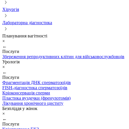
Хірургія
Лабораторна діагностика
Планування вагітності
×
←
Послуги
Збереження репродуктивних клітин для військовослужбовців
Урологія
×
←
Послуги
Фрагментація ДНК сперматозоїдів
FISH-діагностика сперматозоїдів
Кріоконсервація сперми
Пластика вуздечки (френулотомія)
Лікування хронічного циститу
Безпліддя у жінок
×
←
Послуги