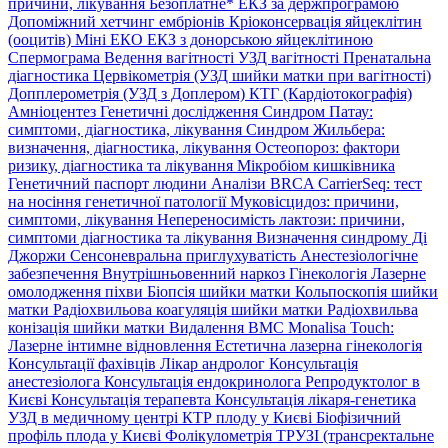
причини, лікування
Безоплатне* ЕКЗ за держпрограмою
Допоміжний хетчинг ембріонів
Кріоконсервація яйцеклітин
(ооцитів)
Міні ЕКО
ЕКЗ з донорською яйцеклітиною
Спермограма
Ведення вагітності
УЗД вагітності
Пренатальна
діагностика
Цервікометрія (УЗД шийки матки при вагітності)
Допплерометрія (УЗД з Доплером)
КТГ (Кардіотокографія)
Амніоцентез
Генетичні дослідження
Синдром Патау:
симптоми, дiагностика, лiкування
Синдром Жильбера:
визначення, діагностика, лікування
Остеопороз: фактори
ризику, діагностика та лікування
Мікробіом кишківника
Генетичний паспорт людини
Аналізи BRCA
CarrierSeq: тест
на носіння генетичної патології
Муковісцидоз: причини,
симптоми, лікування
Непереносимість лактози: причини,
симптоми діагностика та лікування
Визначення синдрому Ді
Джоржи
Сенсоневральна приглухуватість
Анестезіологічне
забезпечення
Внутрішньовенний наркоз
Гінекологія
Лазерне
омолодження піхви
Біопсія шийки матки
Кольпоскопія шийки
матки
Радіохвильова коагуляція шийки матки
Радіохвильва
конізація шийки матки
Видалення ВМС
Monalisa Touch:
Лазерне інтимне відновлення
Естетична лазерна гінекологія
Консультації фахівців
Лікар андролог
Консультація
анестезіолога
Консультація ендокринолога
Репродуктолог в
Києві
Консультація терапевта
Консультація лікаря-генетика
УЗД в медичному центрі
КТР плоду у Києві
Біофізичний
профіль плода у Києві
Фолікулометрія
ТРУЗІ (трансректальне