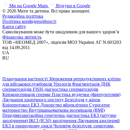
Ми на Google Maps
Відгуки в Google
© 2026 Мати та дитина. Всі права захищені.
Редакційна політика
Політика конфіденційності
Карта сайту
Самолікування може бути шкідливим для вашого здоров’я
Фінансова звітність
ТОВ «НЕОМЕД 2007», ліцензія МОЗ України АГ N.603203
від 14.09.2011
UA
RU
Планування вагітності
Збереження репродуктивних клітин
для військовослужбовців
Урологія
Фрагментація ДНК
сперматозоїдів
FISH-діагностика сперматозоїдів
Кріоконсервація сперми
Пластика вуздечки (френулотомія)
Лікування хронічного циститу
Безпліддя у жінок
Кріопротокол ЕКЗ
Донорство яйцеклітини
Сурогатне
материнство
Внутрішньоматкова інсемінація (ВМІ)
Передімплантаційна генетична діагностика
ЕКЗ (штучне
запліднення)
ІКСІ (ICSI) запліднення
Лікування азоспермії
ЕКЗ в природному циклі
Чоловіче безпліддя: симптоми,