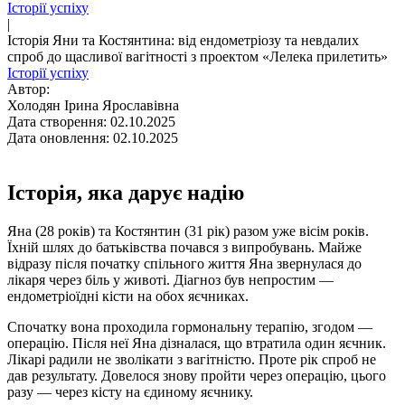
Історії успіху
|
Історія Яни та Костянтина: від ендометріозу та невдалих
спроб до щасливої вагітності з проектом «Лелека прилетить»
Історії успіху
Автор:
Холодян Ірина Ярославівна
Дата створення: 02.10.2025
Дата оновлення: 02.10.2025
Історія, яка дарує надію
Яна (28 років) та Костянтин (31 рік) разом уже вісім років.
Їхній шлях до батьківства почався з випробувань. Майже
відразу після початку спільного життя Яна звернулася до
лікаря через біль у животі. Діагноз був непростим —
ендометріоїдні кісти на обох яєчниках.
Спочатку вона проходила гормональну терапію, згодом —
операцію. Після неї Яна дізналася, що втратила один яєчник.
Лікарі радили не зволікати з вагітністю. Проте рік спроб не
дав результату. Довелося знову пройти через операцію, цього
разу — через кісту на єдиному яєчнику.