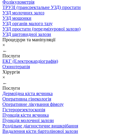
Фолікулометрія
ТРУЗІ (трансректальне УЗД) простати
УЗД молочних залоз
УЗД мошонки
УЗД органів малого тазу
УЗД простати (передміхурової залози)
УЗД щитовидної залози
Процедури та маніпуляції
×
←
Послуги
ЕКГ (Електрокардіографія)
Озонотерапія
Хірургія
×
←
Послуги
Дермоїдна кіста яєчника
Оперативна гінекологія
Оперативне лікування фімозу
Гістерорезектоскопія
Пункція кісти яєчника
Пункція молочної залози
Роздільне діагностичне вишкрібання
Видалення кісти бартолінової залози