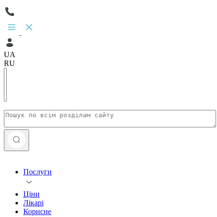
UA
RU
Послуги
Ціни
Лікарі
Корисне