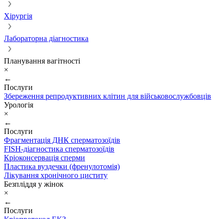
Хірургія
Лабораторна діагностика
Планування вагітності
×
←
Послуги
Збереження репродуктивних клітин для військовослужбовців
Урологія
×
←
Послуги
Фрагментація ДНК сперматозоїдів
FISH-діагностика сперматозоїдів
Кріоконсервація сперми
Пластика вуздечки (френулотомія)
Лікування хронічного циститу
Безпліддя у жінок
×
←
Послуги