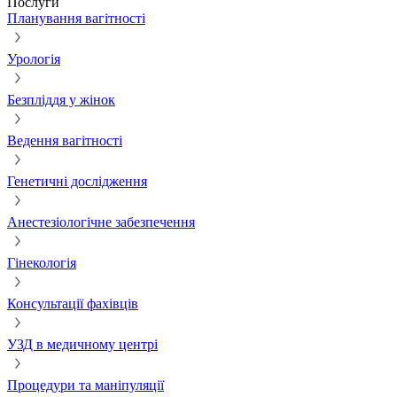
Послуги
Планування вагітності
Урологія
Безпліддя у жінок
Ведення вагітності
Генетичні дослідження
Анестезіологічне забезпечення
Гінекологія
Консультації фахівців
УЗД в медичному центрі
Процедури та маніпуляції