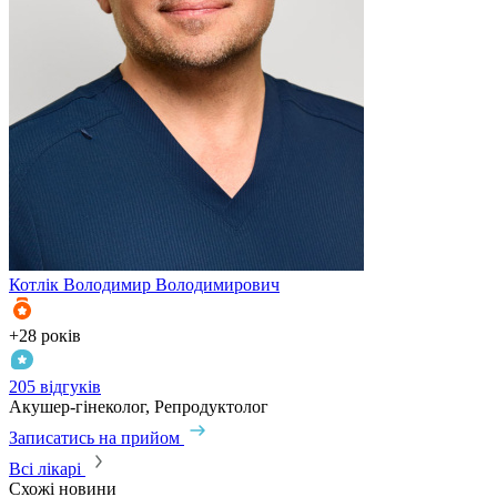
Котлік
Володимир Володимирович
К
+28 років
+
205 відгуків
3
Акушер-гінеколог, Репродуктолог
А
Записатись на прийом
З
Всі лікарі
Схожі новини