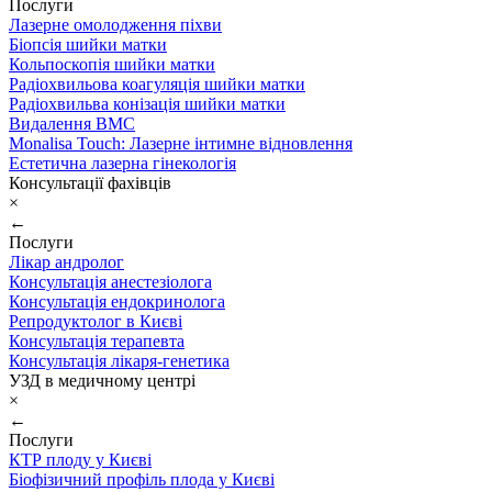
Послуги
Лазерне омолодження піхви
Біопсія шийки матки
Кольпоскопія шийки матки
Радіохвильова коагуляція шийки матки
Радіохвильва конізація шийки матки
Видалення ВМС
Monalisa Touch: Лазерне інтимне відновлення
Естетична лазерна гінекологія
Консультації фахівців
×
←
Послуги
Лікар андролог
Консультація анестезіолога
Консультація ендокринолога
Репродуктолог в Києві
Консультація терапевта
Консультація лікаря-генетика
УЗД в медичному центрі
×
←
Послуги
КТР плоду у Києві
Біофізичний профіль плода у Києві