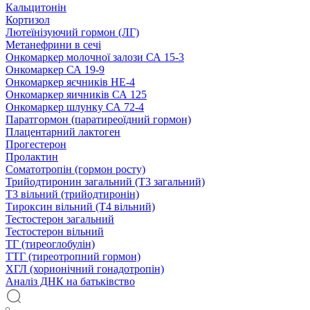
Кальцитонін
Кортизол
Лютеїнізуючий гормон (ЛГ)
Метанефрини в сечі
Онкомаркер молочної залози СА 15-3
Онкомаркер СА 19-9
Онкомаркер яєчників НЕ-4
Онкомаркер яичників СА 125
Онкомаркер шлунку СА 72-4
Паратгормон (паратиреоїдний гормон)
Плацентарний лактоген
Прогестерон
Пролактин
Соматотропін (гормон росту)
Трийодтиронин загальний (Т3 загальний)
Т3 вільний (трийодтиронін)
Тироксин вільний (Т4 вільний)
Тестостерон загальний
Тестостерон вільний
ТГ (тиреоглобулін)
ТТГ (тиреотропний гормон)
ХГЛ (хорионічний гонадотропін)
Аналіз ДНК на батьківство