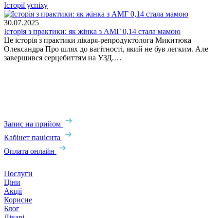
Історії успіху
І
30.07.2025
Історія з практики: як жінка з АМГ 0,14 стала мамою
2
Це історія з практики лікаря-репродуктолога Микитюка
І
Олександра Про шлях до вагітності, який не був легким. Але
н
завершився серцебиттям на УЗД.…
К
п
в
п
т
Запис на прийом
Кабінет пацієнта
Оплата онлайн
Послуги
Ціни
Акції
Корисне
Блог
Лікарі