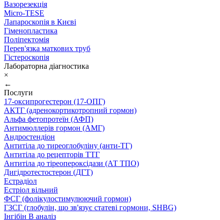
Вазорезекція
Micro-TESE
Лапароскопія в Києві
Гіменопластика
Поліпектомія
Перев'язка маткових труб
Гістероскопія
Лабораторна діагностика
×
←
Послуги
17-оксипрогестерон (17-ОПГ)
АКТГ (адренокортикотропний гормон)
Альфа фетопротеїн (АФП)
Антимюллерів гормон (АМГ)
Андростендіон
Антитіла до тиреоглобуліну (анти-ТГ)
Антитіла до рецепторів ТТГ
Антитіла до тіреопероксідази (АТ ТПО)
Дигідротестостерон (ДГТ)
Естрадіол
Естріол вільний
ФСГ (фолікулостимулюючий гормон)
ГЗСГ (глобулін, що зв'язує статеві гормони, SHBG)
Інгібін B аналіз