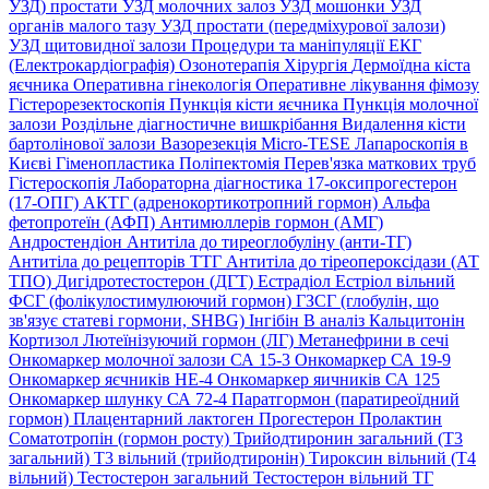
УЗД) простати
УЗД молочних залоз
УЗД мошонки
УЗД
органів малого тазу
УЗД простати (передміхурової залози)
УЗД щитовидної залози
Процедури та маніпуляції
ЕКГ
(Електрокардіографія)
Озонотерапія
Хірургія
Дермоїдна кіста
яєчника
Оперативна гінекологія
Оперативне лікування фімозу
Гістерорезектоскопія
Пункція кісти яєчника
Пункція молочної
залози
Роздільне діагностичне вишкрібання
Видалення кісти
бартолінової залози
Вазорезекція
Micro-TESE
Лапароскопія в
Києві
Гіменопластика
Поліпектомія
Перев'язка маткових труб
Гістероскопія
Лабораторна діагностика
17-оксипрогестерон
(17-ОПГ)
АКТГ (адренокортикотропний гормон)
Альфа
фетопротеїн (АФП)
Антимюллерів гормон (АМГ)
Андростендіон
Антитіла до тиреоглобуліну (анти-ТГ)
Антитіла до рецепторів ТТГ
Антитіла до тіреопероксідази (АТ
ТПО)
Дигідротестостерон (ДГТ)
Естрадіол
Естріол вільний
ФСГ (фолікулостимулюючий гормон)
ГЗСГ (глобулін, що
зв'язує статеві гормони, SHBG)
Інгібін B аналіз
Кальцитонін
Кортизол
Лютеїнізуючий гормон (ЛГ)
Метанефрини в сечі
Онкомаркер молочної залози СА 15-3
Онкомаркер СА 19-9
Онкомаркер яєчників НЕ-4
Онкомаркер яичників СА 125
Онкомаркер шлунку СА 72-4
Паратгормон (паратиреоїдний
гормон)
Плацентарний лактоген
Прогестерон
Пролактин
Соматотропін (гормон росту)
Трийодтиронин загальний (Т3
загальний)
Т3 вільний (трийодтиронін)
Тироксин вільний (Т4
вільний)
Тестостерон загальний
Тестостерон вільний
ТГ