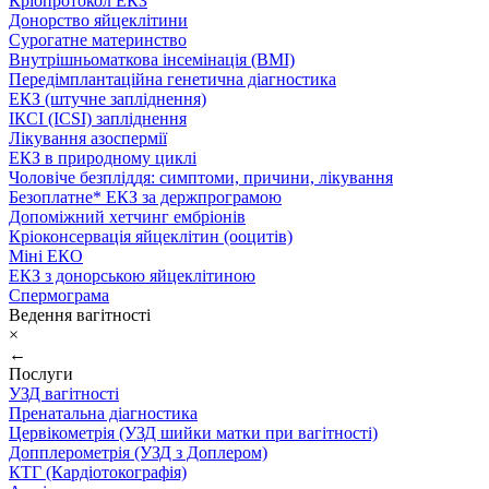
Кріопротокол ЕКЗ
Донорство яйцеклітини
Сурогатне материнство
Внутрішньоматкова інсемінація (ВМІ)
Передімплантаційна генетична діагностика
ЕКЗ (штучне запліднення)
ІКСІ (ICSI) запліднення
Лікування азоспермії
ЕКЗ в природному циклі
Чоловіче безпліддя: симптоми, причини, лікування
Безоплатне* ЕКЗ за держпрограмою
Допоміжний хетчинг ембріонів
Кріоконсервація яйцеклітин (ооцитів)
Міні ЕКО
ЕКЗ з донорською яйцеклітиною
Спермограма
Ведення вагітності
×
←
Послуги
УЗД вагітності
Пренатальна діагностика
Цервікометрія (УЗД шийки матки при вагітності)
Допплерометрія (УЗД з Доплером)
КТГ (Кардіотокографія)