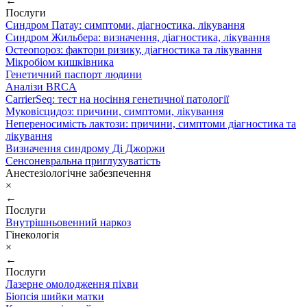
←
Послуги
Синдром Патау: симптоми, дiагностика, лiкування
Синдром Жильбера: визначення, діагностика, лікування
Остеопороз: фактори ризику, діагностика та лікування
Мікробіом кишківника
Генетичний паспорт людини
Аналізи BRCA
CarrierSeq: тест на носіння генетичної патології
Муковісцидоз: причини, симптоми, лікування
Непереносимість лактози: причини, симптоми діагностика та
лікування
Визначення синдрому Ді Джоржи
Сенсоневральна приглухуватість
Анестезіологічне забезпечення
×
←
Послуги
Внутрішньовенний наркоз
Гінекологія
×
←
Послуги
Лазерне омолодження піхви
Біопсія шийки матки