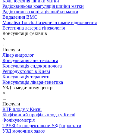
Кольпоскопія шийки матки
Радіохвильова коагуляція шийки матки
Радіохвильва конізація шийки матки
Видалення ВМС
Monalisa Touch: Лазерне інтимне відновлення
Естетична лазерна гінекологія
Консультації фахівців
×
←
Послуги
Лікар андролог
Консультація анестезіолога
Консультація ендокринолога
Репродуктолог в Києві
Консультація терапевта
Консультація лікаря-генетика
УЗД в медичному центрі
×
←
Послуги
КТР плоду у Києві
Біофізичний профіль плода у Києві
Фолікулометрія
ТРУЗІ (трансректальне УЗД) простати
УЗД молочних залоз