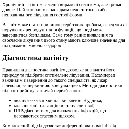
Хронічний вагініт має менш виражені симптоми, але триває
довше. Цей тип часто є наслідком недостатнього або
неправильного лікування гострої форми.
Вагініт може стати причиною серйозних проблем, серед яких і
порушення репродуктивної функції, що іноді може
завершитися безпліддям. Саме тому раннє виявлення та
своєчасне лікування цього стану мають ключове значення для
підтримання жіночого здоров’я.
Діагностика вагініту
Правильна діагностика вагініту дозволяє визначити його
природу та підібрати оптимальне лікування. Насамперед
важливим є звернення до такого спеціаліста, як лікар-
гінеколог, за первинною консультацією. Методи діагностики
під час прийому зазвичай передбачають:
аналіз мазка з піхви для виявлення збудника;
кольпоскопію для оцінки стану слизової;
ПЛР-діагностику для визначення інфекцій, що
передаються статевим шляхом.
Комплексний підхід дозволяє диференціювати вагініт від