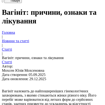
Пошук
Вагініт: причини, ознаки та
лікування
Головна
|
Новини та статті
|
Статті
|
Вагініт: причини, ознаки та лікування
Статті
Автор:
Мохсен Юлія Мохсеновна
Дата створення: 05.09.2025
Дата оновлення: 29.12.2025
Вагініт належить до найпоширеніших гінекологічних
захворювань, з якими стикаються жінки різного віку. Його
перебіг може варіюватися від легких форм до серйозних
станів, здатних призвести до ускладнень за відсутності