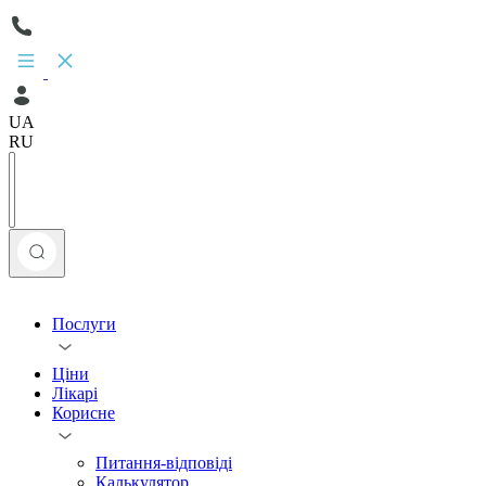
UA
RU
Послуги
Ціни
Лікарі
Корисне
Питання-відповіді
Калькулятор