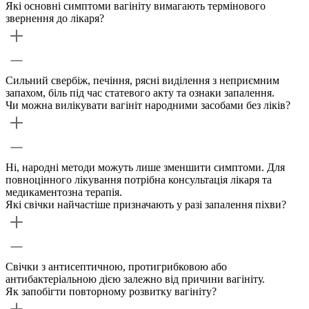
Які основні симптоми вагініту вимагають термінового
звернення до лікаря?
Сильний свербіж, печіння, рясні виділення з неприємним
запахом, біль під час статевого акту та ознаки запалення.
Чи можна вилікувати вагініт народними засобами без ліків?
Ні, народні методи можуть лише зменшити симптоми. Для
повноцінного лікування потрібна консультація лікаря та
медикаментозна терапія.
Які свічки найчастіше призначають у разі запалення піхви?
Свічки з антисептичною, протигрибковою або
антибактеріальною дією залежно від причини вагініту.
Як запобігти повторному розвитку вагініту?