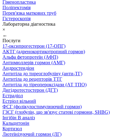
Гіменопластика
Поліпектомія
Перев'язка маткових труб
Гістероскопія
Лабораторна діагностика
×
←
Послуги
17-оксипрогестерон (17-ОПГ)
АКТГ (адренокортикотропний гормон)
Альфа фетопротеїн (АФП)
Антимюллерів гормон (АМГ)
Андростендіон
Антитіла до тиреоглобуліну (анти-ТГ)
Антитіла до рецепторів ТТГ
Антитіла до тіреопероксідази (АТ ТПО)
Дигідротестостерон (ДГТ)
Естрадіол
Естріол вільний
ФСГ (фолікулостимулюючий гормон)
ГЗСГ (глобулін, що зв'язує статеві гормони, SHBG)
Інгібін B аналіз
Кальцитонін
Кортизол
Лютеїнізуючий гормон (ЛГ)