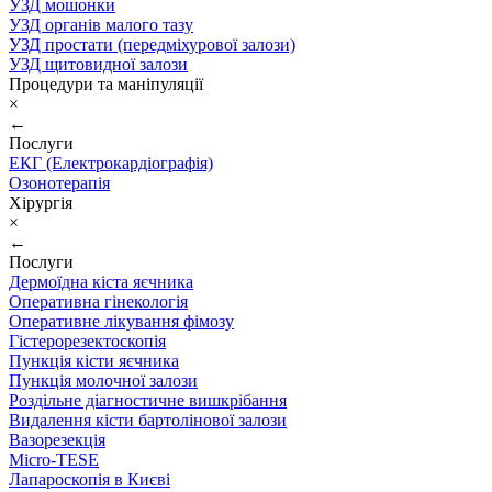
УЗД мошонки
УЗД органів малого тазу
УЗД простати (передміхурової залози)
УЗД щитовидної залози
Процедури та маніпуляції
×
←
Послуги
ЕКГ (Електрокардіографія)
Озонотерапія
Хірургія
×
←
Послуги
Дермоїдна кіста яєчника
Оперативна гінекологія
Оперативне лікування фімозу
Гістерорезектоскопія
Пункція кісти яєчника
Пункція молочної залози
Роздільне діагностичне вишкрібання
Видалення кісти бартолінової залози
Вазорезекція
Micro-TESE
Лапароскопія в Києві