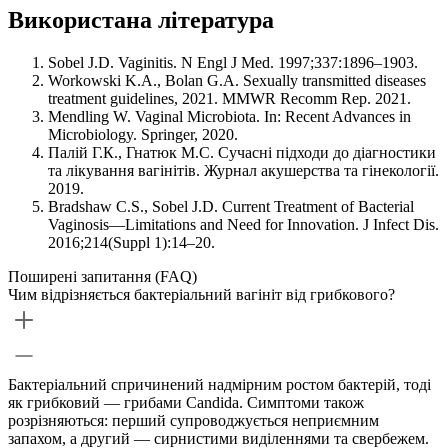
Використана література
Sobel J.D. Vaginitis. N Engl J Med. 1997;337:1896–1903.
Workowski K.A., Bolan G.A. Sexually transmitted diseases
treatment guidelines, 2021. MMWR Recomm Rep. 2021.
Mendling W. Vaginal Microbiota. In: Recent Advances in
Microbiology. Springer, 2020.
Палій Г.К., Гнатюк М.С. Сучасні підходи до діагностики
та лікування вагінітів. Журнал акушерства та гінекології.
2019.
Bradshaw C.S., Sobel J.D. Current Treatment of Bacterial
Vaginosis—Limitations and Need for Innovation. J Infect Dis.
2016;214(Suppl 1):14–20.
Поширені запитання (FAQ)
Чим відрізняється бактеріальний вагініт від грибкового?
Бактеріальний спричинений надмірним ростом бактерій, тоді
як грибковий — грибами Candida. Симптоми також
розрізняються: перший супроводжується неприємним
запахом, а другий — сирнистими виділеннями та свербежем.