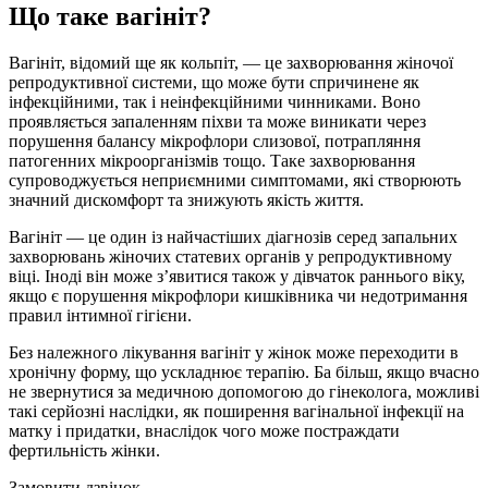
Що таке вагініт?
Вагініт, відомий ще як кольпіт, — це захворювання жіночої
репродуктивної системи, що може бути спричинене як
інфекційними, так і неінфекційними чинниками. Воно
проявляється запаленням піхви та може виникати через
порушення балансу мікрофлори слизової, потрапляння
патогенних мікроорганізмів тощо. Таке захворювання
супроводжується неприємними симптомами, які створюють
значний дискомфорт та знижують якість життя.
Вагініт — це один із найчастіших діагнозів серед запальних
захворювань жіночих статевих органів у репродуктивному
віці. Іноді він може з’явитися також у дівчаток раннього віку,
якщо є порушення мікрофлори кишківника чи недотримання
правил інтимної гігієни.
Без належного лікування вагініт у жінок може переходити в
хронічну форму, що ускладнює терапію. Ба більш, якщо вчасно
не звернутися за медичною допомогою до гінеколога, можливі
такі серйозні наслідки, як поширення вагінальної інфекції на
матку і придатки, внаслідок чого може постраждати
фертильність жінки.
Замовити дзвінок