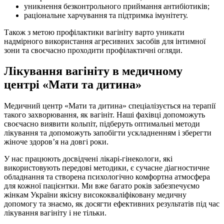
уникнення безконтрольного приймання антибіотиків;
раціональне харчування та підтримка імунітету.
Також з метою профілактики вагініту варто уникати
надмірного використання агресивних засобів для інтимної
зони та своєчасно проходити профілактичні огляди.
Лікування вагініту в медичному
центрі «Мати та дитина»
Медичний центр «Мати та дитина» спеціалізується на терапії
такого захворювання, як вагініт. Наші фахівці допоможуть
своєчасно виявити кольпіт, підберуть оптимальні методи
лікування та допоможуть запобігти ускладненням і зберегти
жіноче здоров’я на довгі роки.
У нас працюють досвідчені лікарі-гінекологи, які
використовують передові методики, є сучасне діагностичне
обладнання та створена психологічно комфортна атмосфера
для кожної пацієнтки. Ми вже багато років забезпечуємо
жінкам України якісну висококваліфіковану медичну
допомогу та знаємо, як досягти ефективних результатів під час
лікування вагініту і не тільки.