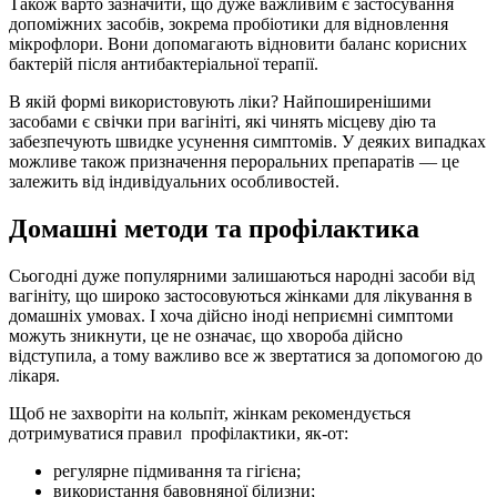
Також варто зазначити, що дуже важливим є застосування
допоміжних засобів, зокрема пробіотики для відновлення
мікрофлори. Вони допомагають відновити баланс корисних
бактерій після антибактеріальної терапії.
В якій формі використовують ліки? Найпоширенішими
засобами є свічки при вагініті, які чинять місцеву дію та
забезпечують швидке усунення симптомів. У деяких випадках
можливе також призначення пероральних препаратів — це
залежить від індивідуальних особливостей.
Домашні методи та профілактика
Сьогодні дуже популярними залишаються народні засоби від
вагініту, що широко застосовуються жінками для лікування в
домашніх умовах. І хоча дійсно іноді неприємні симптоми
можуть зникнути, це не означає, що хвороба дійсно
відступила, а тому важливо все ж звертатися за допомогою до
лікаря.
Щоб не захворіти на кольпіт, жінкам рекомендується
дотримуватися правил профілактики, як-от:
регулярне підмивання та гігієна;
використання бавовняної білизни;