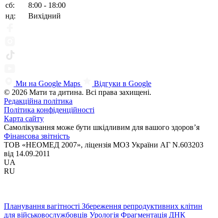
сб:
8:00 - 18:00
нд:
Вихідний
Ми на Google Maps
Відгуки в Google
© 2026 Мати та дитина. Всі права захищені.
Редакційна політика
Політика конфіденційності
Карта сайту
Самолікування може бути шкідливим для вашого здоров’я
Фінансова звітність
ТОВ «НЕОМЕД 2007», ліцензія МОЗ України АГ N.603203
від 14.09.2011
UA
RU
Планування вагітності
Збереження репродуктивних клітин
для військовослужбовців
Урологія
Фрагментація ДНК