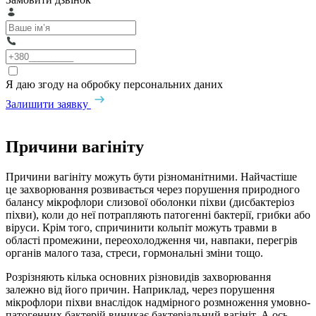
Я даю згоду на обробку персональних даних
Залишити заявку
Причини вагініту
Причини вагініту можуть бути різноманітними. Найчастіше
це захворювання розвивається через порушення природного
балансу мікрофлори слизової оболонки піхви (дисбактеріоз
піхви), коли до неї потрапляють патогенні бактерії, грибки або
віруси. Крім того, спричинити кольпіт можуть травми в
області промежини, переохолодження чи, навпаки, перегрів
органів малого таза, стреси, гормональні зміни тощо.
Розрізняють кілька основних різновидів захворювання
залежно від його причин. Наприклад, через порушення
мікрофлори піхви внаслідок надмірного розмноження умовно-
патогенних бактерій виникає бактеріальний вагініт. А ось