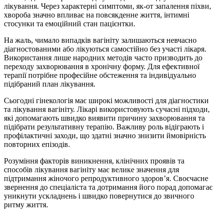
лікування. Через характерні симптоми, як-от запалення піхви,
хвороба значно впливає на повсякденне життя, інтимні
стосунки та емоційний стан пацієнтки.
На жаль, чимало випадків вагініту залишаються невчасно
діагностованими або лікуються самостійно без участі лікаря.
Використання лише народних методів часто призводить до
переходу захворювання в хронічну форму. Для ефективної
терапії потрібне професійне обстеження та індивідуально
підібраний план лікування.
Сьогодні гінекологія має широкі можливості для діагностики
та лікування вагініту. Лікарі використовують сучасні підходи,
які допомагають швидко виявити причину захворювання та
підібрати результативну терапію. Важливу роль відіграють і
профілактичні заходи, що здатні значно знизити ймовірність
повторних епізодів.
Розуміння факторів виникнення, клінічних проявів та
способів лікування вагініту має велике значення для
підтримання жіночого репродуктивного здоров’я. Своєчасне
звернення до спеціаліста та дотримання його порад допомагає
уникнути ускладнень і швидко повернутися до звичного
ритму життя.