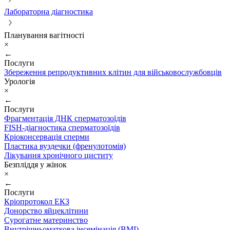
Лабораторна діагностика
Планування вагітності
×
←
Послуги
Збереження репродуктивних клітин для військовослужбовців
Урологія
×
←
Послуги
Фрагментація ДНК сперматозоїдів
FISH-діагностика сперматозоїдів
Кріоконсервація сперми
Пластика вуздечки (френулотомія)
Лікування хронічного циститу
Безпліддя у жінок
×
←
Послуги
Кріопротокол ЕКЗ
Донорство яйцеклітини
Сурогатне материнство
Внутрішньоматкова інсемінація (ВМІ)