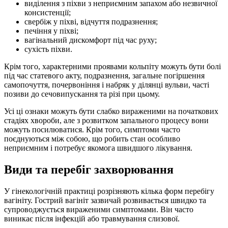
виділення з піхви з неприємним запахом або незвичної
консистенції;
свербіж у піхві, відчуття подразнення;
печіння у піхві;
вагінальний дискомфорт під час руху;
сухість піхви.
Крім того, характерними проявами кольпіту можуть бути болі
під час статевого акту, подразнення, загальне погіршення
самопочуття, почервоніння і набряк у ділянці вульви, часті
позиви до сечовипускання та різі при цьому.
Усі ці ознаки можуть бути слабко вираженими на початкових
стадіях хвороби, але з розвитком запального процесу вони
можуть посилюватися. Крім того, симптоми часто
поєднуються між собою, що робить стан особливо
неприємним і потребує якомога швидшого лікування.
Види та перебіг захворювання
У гінекологічній практиці розрізняють кілька форм перебігу
вагініту. Гострий вагініт зазвичай розвивається швидко та
супроводжується вираженими симптомами. Він часто
виникає після інфекцій або травмування слизової.