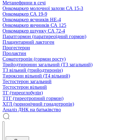
Метанефрини в сечі
Онкомаркер молочної залози СА 15-3
Онкомаркер СА 19-9
Онкомаркер яєчників НЕ-4
Онкомаркер яичників СА 125
Онкомаркер шлунку СА 72-4
Паратгормон (паратиреоїдний гормон)
Плацентарний лактоген
Прогестерон
Пролактин
Соматотропін (гормон росту)
Трийодтиронин загальний (Т3 загальний)
Т3 вільний (трийодтиронін)
Тироксин вільний (Т4 вільний)
Тестостерон загальний
Тестостерон вільний
ТГ (тиреоглобулін)
ТТГ (тиреотропний гормон)
ХГЛ (хорионічний гонадотропін)
Аналіз ДНК на батьківство