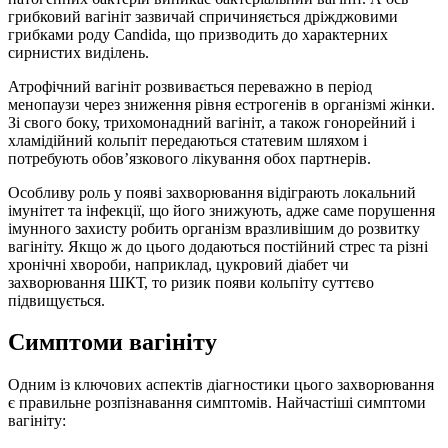
грибковий вагініт зазвичай спричиняється дріжджовими
грибками роду Candida, що призводить до характерних
сирнистих виділень.
Атрофічний вагініт розвивається переважно в період
менопаузи через зниження рівня естрогенів в організмі жінки.
Зі свого боку, трихомонадний вагініт, а також гонорейний і
хламідійний кольпіт передаються статевим шляхом і
потребують обов’язкового лікування обох партнерів.
Особливу роль у появі захворювання відіграють локальний
імунітет та інфекції, що його знижують, адже саме порушення
імунного захисту робить організм вразливішим до розвитку
вагініту. Якщо ж до цього додаються постійний стрес та різні
хронічні хвороби, наприклад, цукровий діабет чи
захворювання ШКТ, то ризик появи кольпіту суттєво
підвищується.
Симптоми вагініту
Одним із ключових аспектів діагностики цього захворювання
є правильне розпізнавання симптомів. Найчастіші симптоми
вагініту: