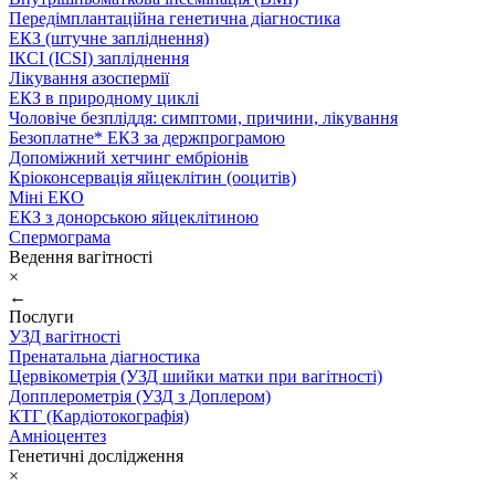
Передімплантаційна генетична діагностика
ЕКЗ (штучне запліднення)
ІКСІ (ICSI) запліднення
Лікування азоспермії
ЕКЗ в природному циклі
Чоловіче безпліддя: симптоми, причини, лікування
Безоплатне* ЕКЗ за держпрограмою
Допоміжний хетчинг ембріонів
Кріоконсервація яйцеклітин (ооцитів)
Міні ЕКО
ЕКЗ з донорською яйцеклітиною
Спермограма
Ведення вагітності
×
←
Послуги
УЗД вагітності
Пренатальна діагностика
Цервікометрія (УЗД шийки матки при вагітності)
Допплерометрія (УЗД з Доплером)
КТГ (Кардіотокографія)
Амніоцентез
Генетичні дослідження
×