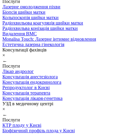
Послуги
Лазерне омолодження піхви
Біопсія шийки матки
Кольпоскопія шийки матки
Радіохвильова коагуляція шийки матки
Радіохвильва конізація шийки матки
Видалення ВМС
Monalisa Touch: Лазерне інтимне відновлення
Естетична лазерна гінекологія
Консультації фахівців
×
←
Послуги
Лікар андролог
Консультація анестезіолога
Консультація ендокринолога
Репродуктолог в Києві
Консультація терапевта
Консультація лікаря-генетика
УЗД в медичному центрі
×
←
Послуги
КТР плоду у Києві
Біофізичний профіль плода у Києві