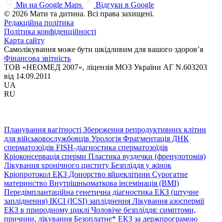
Ми на Google Maps
Відгуки в Google
© 2026 Мати та дитина. Всі права захищені.
Редакційна політика
Політика конфіденційності
Карта сайту
Самолікування може бути шкідливим для вашого здоров’я
Фінансова звітність
ТОВ «НЕОМЕД 2007», ліцензія МОЗ України АГ N.603203
від 14.09.2011
UA
RU
Планування вагітності
Збереження репродуктивних клітин
для військовослужбовців
Урологія
Фрагментація ДНК
сперматозоїдів
FISH-діагностика сперматозоїдів
Кріоконсервація сперми
Пластика вуздечки (френулотомія)
Лікування хронічного циститу
Безпліддя у жінок
Кріопротокол ЕКЗ
Донорство яйцеклітини
Сурогатне
материнство
Внутрішньоматкова інсемінація (ВМІ)
Передімплантаційна генетична діагностика
ЕКЗ (штучне
запліднення)
ІКСІ (ICSI) запліднення
Лікування азоспермії
ЕКЗ в природному циклі
Чоловіче безпліддя: симптоми,
причини, лікування
Безоплатне* ЕКЗ за держпрограмою