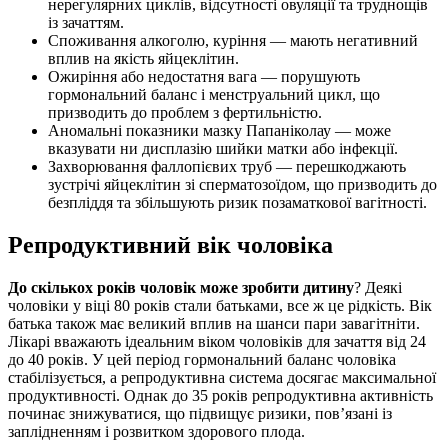
нерегулярних циклів, відсутності овуляції та труднощів
із зачаттям.
Споживання алкоголю, куріння — мають негативний
вплив на якість яйцеклітин.
Ожиріння або недостатня вага — порушують
гормональний баланс і менструальний цикл, що
призводить до проблем з фертильністю.
Аномальні показники мазку Папаніколау — може
вказувати ни дисплазію шийки матки або інфекції.
Захворювання фаллопієвих труб — перешкоджають
зустрічі яйцеклітин зі сперматозоїдом, що призводить до
безпліддя та збільшують ризик позаматкової вагітності.
Репродуктивний вік чоловіка
До скількох років чоловік може зробити дитину
? Деякі
чоловіки у віці 80 років стали батьками, все ж це рідкість. Вік
батька також має великий вплив на шанси пари завагітніти.
Лікарі вважають ідеальним віком чоловіків для зачаття від 24
до 40 років. У цей період гормональний баланс чоловіка
стабілізується, а репродуктивна система досягає максимальної
продуктивності. Однак до 35 років репродуктивна активність
починає знижуватися, що підвищує ризики, пов’язані із
заплідненням і розвитком здорового плода.