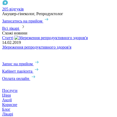
205 відгуків
3
Акушер-гінеколог, Репродуктолог
А
Записатись на прийом
З
Всі лікарі
Схожі новини
Статті
С
14.02.2019
1
Збереження репродуктивного здоров'я
Е
Запис на прийом
Кабінет пацієнта
Оплата онлайн
Послуги
Ціни
Акції
Корисне
Блог
Лікарі