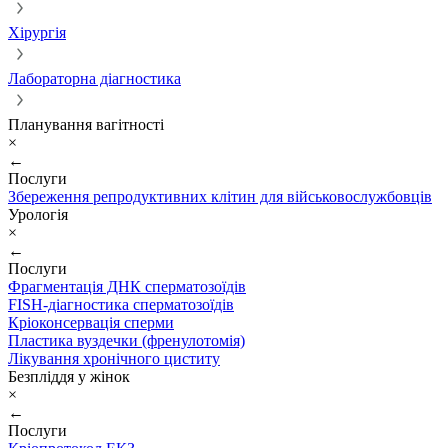
Хірургія
Лабораторна діагностика
Планування вагітності
×
←
Послуги
Збереження репродуктивних клітин для військовослужбовців
Урологія
×
←
Послуги
Фрагментація ДНК сперматозоїдів
FISH-діагностика сперматозоїдів
Кріоконсервація сперми
Пластика вуздечки (френулотомія)
Лікування хронічного циститу
Безпліддя у жінок
×
←
Послуги