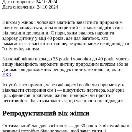
Дата створення: 24.10.2024
Дата оновлення: 24.10.2024
З віком у жінок і чоловіків здатність завагітніти природним
шляхом знижується, хоча конкретний час може відрізнятися
від людини до людини. Є пари, яким вдалось народити
здорову дитину у віці 40 років, але для багатьох, хто
намагається завагітніти пізніше, результат може не відповідати
їхнім очікуванням.
Зазвичай жінки віком до 35 років і чоловіки до 40 років мають
вищу ймовірність народити дитину природним шляхом або за
допомогою допоміжних репродуктивних технологій, як-от
ЕКЗ
.
Існує багато причин, через які окремі особи чи пари можуть
відкладати створення сім’ї — відсутність партнера, кар’єрні
цілі, фінансові проблеми, житло, подорожі чи просто
неготовність. Багатьом здається, що час просто не підходить.
Репродуктивний вік жінки
Оптимальний час для вагітності — до 30 років. З віком жінкам
зазвичай потрібно більше зусиль, щоб завагітніти, і