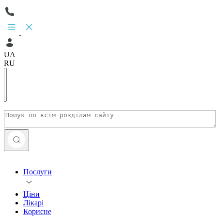
UA
RU
Послуги
Ціни
Лікарі
Корисне