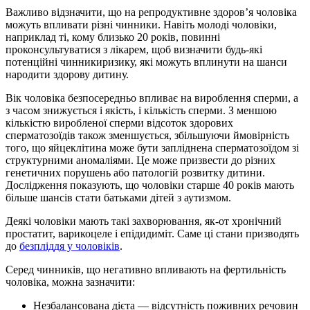
Важливо відзначити, що на репродуктивне здоров’я чоловіка
можуть впливати різні чинники. Навіть молоді чоловіки,
наприклад ті, кому близько 20 років, повинні
проконсультуватися з лікарем, щоб визначити будь-які
потенційні чинникиризику, які можуть вплинути на шанси
народити здорову дитину.
Вік чоловіка безпосередньо впливає на вироблення сперми, а
з часом знижується і якість, і кількість сперми. З меншою
кількістю виробленої сперми відсоток здорових
сперматозоїдів також зменшується, збільшуючи ймовірність
того, що яйцеклітина може бути запліднена сперматозоїдом зі
структурними аномаліями. Це може призвести до різних
генетичних порушень або патологій розвитку дитини.
Дослідження показують, що чоловіки старше 40 років мають
більше шансів стати батьками дітей з аутизмом.
Деякі чоловіки мають такі захворювання, як-от хронічний
простатит, варикоцеле і епідидиміт. Саме цi стани призводять
до
безпліддя у чоловіків
.
Серед чинників, що негативно впливають на фертильність
чоловіка, можна зазначити:
Незбалансована дієта — відсутність поживних речовин