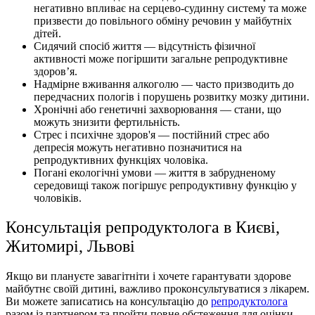
негативно впливає на серцево-судинну систему та може
призвести до повільного обміну речовин у майбутніх
дітей.
Сидячий спосіб життя — відсутність фізичної
активності може погіршити загальне репродуктивне
здоров’я.
Надмірне вживання алкоголю — часто призводить до
передчасних пологів і порушень розвитку мозку дитини.
Хронічні або генетичні захворювання — стани, що
можуть знизити фертильність.
Стрес і психічне здоров'я — постійний стрес або
депресія можуть негативно позначитися на
репродуктивних функціях чоловіка.
Погані екологічні умови — життя в забрудненому
середовищі також погіршує репродуктивну функцію у
чоловіків.
Консультація репродуктолога в Києві,
Житомирі, Львові
Якщо ви плануєте завагітніти і хочете гарантувати здорове
майбутнє своїй дитині, важливо проконсультуватися з лікарем.
Ви можете записатись на консультацію до
репродуктолога
разом із партнером та пройти повне обстеження для оцінки