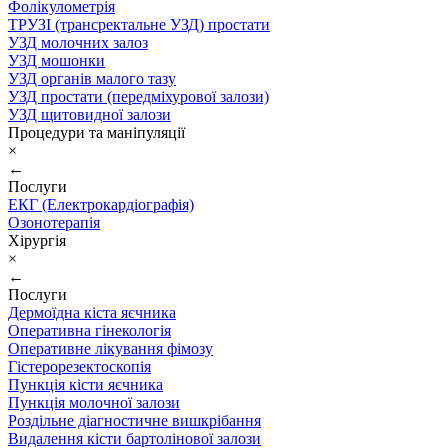
Фолікулометрія
ТРУЗІ (трансректальне УЗД) простати
УЗД молочних залоз
УЗД мошонки
УЗД органів малого тазу
УЗД простати (передміхурової залози)
УЗД щитовидної залози
Процедури та маніпуляції
×
←
Послуги
ЕКГ (Електрокардіографія)
Озонотерапія
Хірургія
×
←
Послуги
Дермоїдна кіста яєчника
Оперативна гінекологія
Оперативне лікування фімозу
Гістерорезектоскопія
Пункція кісти яєчника
Пункція молочної залози
Роздільне діагностичне вишкрібання
Видалення кісти бартолінової залози