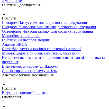
Амніоцентез
Генетичні дослідження
×
←
Послуги
Синдром Патау: симптоми, дiагностика, лiкування
Синдром Жильбера: визначення, діагностика, лікування
Остеопороз: фактори ризику, діагностика та лікування
Мікробіом кишківника
Генетичний паспорт людини
Аналізи BRCA
CarrierSeq: тест на носіння генетичної патології
Муковісцидоз: причини, симптоми, лікування
Непереносимість лактози: причини, симптоми діагностика та
лікування
Визначення синдрому Ді Джоржи
Сенсоневральна приглухуватість
Анестезіологічне забезпечення
×
←
Послуги
Внутрішньовенний наркоз
Гінекологія
×
←