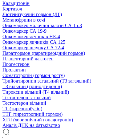
Кальцитонін
Кортизол
Лютеїнізуючий гормон (ЛГ)
Метанефрини в сечі
Онкомаркер молочної залози СА 15-3
Онкомаркер СА 19-9
Онкомаркер яєчників НЕ-4
Онкомаркер яичників СА 125
Онкомаркер шлунку СА 72-4
Паратгормон (паратиреоїдний гормон)
Плацентарний лактоген
Прогестерон
Пролактин
Соматотропін (гормон росту)
Трийодтиронин загальний (Т3 загальний)
Т3 вільний (трийодтиронін)
Тироксин вільний (Т4 вільний)
Тестостерон загальний
Тестостерон вільний
ТГ (тиреоглобулін)
ТТГ (тиреотропний гормон)
ХГЛ (хорионічний гонадотропін)
Аналіз ДНК на батьківство