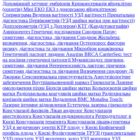
Допоміжний хетчинг ембріонів
Кріоконсервація яйцеклітин
(ооцитів)
Міні ЕКО
ЕКЗ з донорською яйцеклітиною
Спермограма
Ведення вагітності
УЗД вагітності
Пренатальна
діагностика
Цервікометрія (УЗД шийки матки при вагітності)
Допплерометрія (УЗД з Доплером)
КТГ (Кардіотокографія)
Амніоцентез
Генетичні дослідження
Синдром Патау:
симптоми, дiагностика, лiкування
Синдром Жильбера:
визначення, діагностика, лікування
Остеопороз: фактори
ризику, діагностика та лікування
Мікробіом кишківника
Генетичний паспорт людини
Аналізи BRCA
CarrierSeq: тест
на носіння генетичної патології
Муковісцидоз: причини,
симптоми, лікування
Непереносимість лактози: причини,
симптоми діагностика та лікування
Визначення синдрому Ді
Джоржи
Сенсоневральна приглухуватість
Анестезіологічне
забезпечення
Внутрішньовенний наркоз
Гінекологія
Лазерне
омолодження піхви
Біопсія шийки матки
Кольпоскопія шийки
матки
Радіохвильова коагуляція шийки матки
Радіохвильва
конізація шийки матки
Видалення ВМС
Monalisa Touch:
Лазерне інтимне відновлення
Естетична лазерна гінекологія
Консультації фахівців
Лікар андролог
Консультація
анестезіолога
Консультація ендокринолога
Репродуктолог в
Києві
Консультація терапевта
Консультація лікаря-генетика
УЗД в медичному центрі
КТР плоду у Києві
Біофізичний
профіль плода у Києві
Фолікулометрія
ТРУЗІ (трансректальне
УЗД) простати
УЗД молочних залоз
УЗД мошонки
УЗД