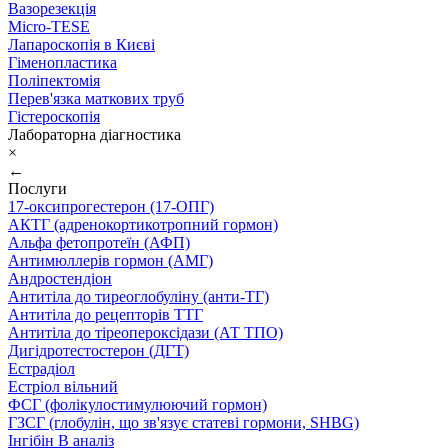
Вазорезекція
Micro-TESE
Лапароскопія в Києві
Гіменопластика
Поліпектомія
Перев'язка маткових труб
Гістероскопія
Лабораторна діагностика
×
←
Послуги
17-оксипрогестерон (17-ОПГ)
АКТГ (адренокортикотропний гормон)
Альфа фетопротеїн (АФП)
Антимюллерів гормон (АМГ)
Андростендіон
Антитіла до тиреоглобуліну (анти-ТГ)
Антитіла до рецепторів ТТГ
Антитіла до тіреопероксідази (АТ ТПО)
Дигідротестостерон (ДГТ)
Естрадіол
Естріол вільний
ФСГ (фолікулостимулюючий гормон)
ГЗСГ (глобулін, що зв'язує статеві гормони, SHBG)
Інгібін B аналіз