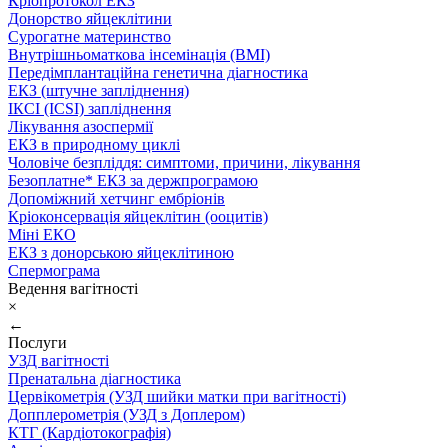
Кріопротокол ЕКЗ
Донорство яйцеклітини
Сурогатне материнство
Внутрішньоматкова інсемінація (ВМІ)
Передімплантаційна генетична діагностика
ЕКЗ (штучне запліднення)
ІКСІ (ICSI) запліднення
Лікування азоспермії
ЕКЗ в природному циклі
Чоловіче безпліддя: симптоми, причини, лікування
Безоплатне* ЕКЗ за держпрограмою
Допоміжний хетчинг ембріонів
Кріоконсервація яйцеклітин (ооцитів)
Міні ЕКО
ЕКЗ з донорською яйцеклітиною
Спермограма
Ведення вагітності
×
←
Послуги
УЗД вагітності
Пренатальна діагностика
Цервікометрія (УЗД шийки матки при вагітності)
Допплерометрія (УЗД з Доплером)
КТГ (Кардіотокографія)