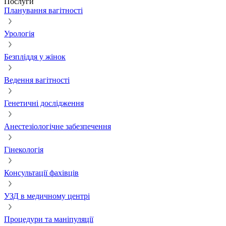
Послуги
Планування вагітності
Урологія
Безпліддя у жінок
Ведення вагітності
Генетичні дослідження
Анестезіологічне забезпечення
Гінекологія
Консультації фахівців
УЗД в медичному центрі
Процедури та маніпуляції