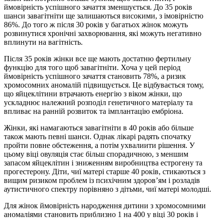
ймовірність успішного зачаття зменшується. До 35 років
шанси завагітніти ще залишаються високими, з імовірністю
86%. До того ж після 30 років у багатьох жінок можуть
розвинутися хронічні захворювання, які можуть негативно
вплинути на вагітність.
Після 35 років жінки все ще мають достатню фертильну
функцію для того щоб завагітніти. Хоча у цей період
ймовірність успішного зачаття становить 78%, а ризик
хромосомних аномалій підвищується. Це відбувається тому,
що яйцеклітини втрачають енергію з віком жінки, що
ускладнює належний розподіл генетичного матеріалу та
впливає на ранній розвиток та імплантацію ембріона.
Жінки, які намагаються завагітніти в 40 років або більше
також мають певні шанси. Однак лікарі радять спочатку
пройти повне обстеження, а потім ухвалиити рішення. У
цьому віці овуляція стає більш спорадичною, з меншим
запасом яйцеклітин і зниженням виробництва естрогену та
прогестерону. Діти, чиї матерi старше 40 років, стикаються з
вищим ризиком проблем із психічним здоров’ям і розладів
аутистичного спектру порівняно з дітьми, чиї матерi молодші.
Для жінок ймовірність народження дитини з хромосомними
аномаліями становить приблизно 1 на 400 у віці 30 років і