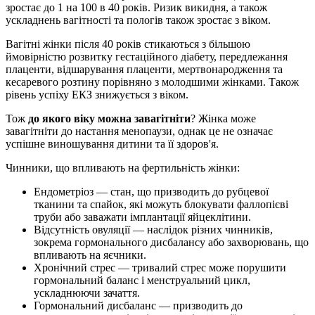
зростає до 1 на 100 в 40 років. Ризик викидня, а також
ускладнень вагітності та пологів також зростає з віком.
Вагітні жінки пiсля 40 рокiв стикаються з більшою
ймовірністю розвитку гестаційного діабету, передлежання
плаценти, відшарування плаценти, мертвонародження та
кесаревого розтину порівняно з молодшими жінками. Також
рівень успіху ЕКЗ знижується з віком.
Тож
до якого віку можна завагітніти
? Жінка може
завагітніти до настання менопаузи, однак це не означає
успішне виношування дитини та її здоров'я.
Чинники, що впливають на фертильність жінки:
Ендометріоз — стан, що призводить до рубцевої
тканини та спайок, які можуть блокувати фаллопієві
труби або заважати імплантації яйцеклітини.
Відсутність овуляції — наслідок різних чинників,
зокрема гормонального дисбалансу або захворювань, що
впливають на яєчники.
Хронічний стрес — тривалий стрес може порушити
гормональний баланс і менструальний цикл,
ускладнюючи зачаття.
Гормональний дисбаланс — призводить до