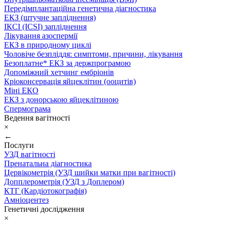
Передімплантаційна генетична діагностика
ЕКЗ (штучне запліднення)
ІКСІ (ICSI) запліднення
Лікування азоспермії
ЕКЗ в природному циклі
Чоловіче безпліддя: симптоми, причини, лікування
Безоплатне* ЕКЗ за держпрограмою
Допоміжний хетчинг ембріонів
Кріоконсервація яйцеклітин (ооцитів)
Міні ЕКО
ЕКЗ з донорською яйцеклітиною
Спермограма
Ведення вагітності
×
←
Послуги
УЗД вагітності
Пренатальна діагностика
Цервікометрія (УЗД шийки матки при вагітності)
Допплерометрія (УЗД з Доплером)
КТГ (Кардіотокографія)
Амніоцентез
Генетичні дослідження
×