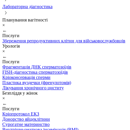
Лабораторна діагностика
Планування вагітності
×
←
Послуги
Збереження репродуктивних клітин для військовослужбовців
Урологія
×
←
Послуги
Фрагментація ДНК сперматозоїдів
FISH-діагностика сперматозоїдів
Кріоконсервація сперми
Пластика вуздечки (френулотомія)
Лікування хронічного циститу
Безпліддя у жінок
×
←
Послуги
Кріопротокол ЕКЗ
Донорство яйцеклітини
Сурогатне материнство
Внутрішньоматкова інсемінація (ВМІ)