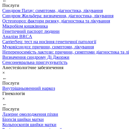
←
Послуги
Синдром Патау: симптоми, дiагностика, лiкування
Синдром Жильбера: визначення, діагностика, лікування
Остеопороз: фактори ризику, діагностика та лікування
Мікробіом кишківника
Генетичний паспорт людини
Аналізи BRCA
CarrierSeq: тест на носіння генетичної патології
Муковісцидоз: причини, симптоми, лікування
Непереносимість лактози: причини, симптоми діагностика та л
Визначення синдрому Ді Джоржи
Сенсоневральна приглухуватість
Анестезіологічне забезпечення
×
←
Послуги
Внутрішньовенний наркоз
Гінекологія
×
←
Послуги
Лазерне омолодження піхви
Біопсія шийки матки
Кольпоскопія шийки матки