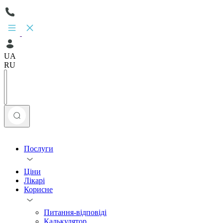
UA
RU
Послуги
Ціни
Лікарі
Корисне
Питання-відповіді
Калькулятор