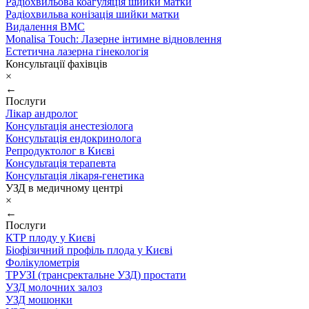
Радіохвильова коагуляція шийки матки
Радіохвильва конізація шийки матки
Видалення ВМС
Monalisa Touch: Лазерне інтимне відновлення
Естетична лазерна гінекологія
Консультації фахівців
×
←
Послуги
Лікар андролог
Консультація анестезіолога
Консультація ендокринолога
Репродуктолог в Києві
Консультація терапевта
Консультація лікаря-генетика
УЗД в медичному центрі
×
←
Послуги
КТР плоду у Києві
Біофізичний профіль плода у Києві
Фолікулометрія
ТРУЗІ (трансректальне УЗД) простати
УЗД молочних залоз
УЗД мошонки